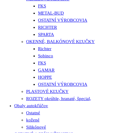
FKS
METAL-BUD
OSTATNÍ VÝROBCOVIA
RICHTER
SPARTA
OKENNÉ, BALKÓNOVÉ KĽUČKY
Richter
Sobinco
FKS
GAMAR
HOPPE
OSTATNÍ VÝROBCOVIA
PLASTOVÉ KĽUČKY
ROZETY okrúhle, hranaté, špecial,
Obaly autokľúčov
Ostatné
kožené
Silikónové