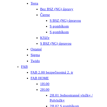
Terra
Bez BSZ (NG) úpravy
Čierne
S BSZ (NG) úpravou
S gombíkom
S gombíkom
Kľúče
S BSZ (NG) úpravou
Ostatné
Sigma
Twido
FAB
FAB 2.00 bezpečnostná 2. tr
FAB HOME
1H.00
2H.00
2H.01 Jednostranné vložky /
Polvložky
2H.02 S gombíkom