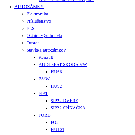
AUTOZÁMKY
Elektronika
Príslušenstvo
ELS
Ostatní výrobcovia
Oyster
Stavítka autozámkov
Renault
AUDI SEAT SKODA VW
HU66
BMW
HU92
FIAT
SIP22 DVERE
SIP22 SPÍNAČKA
FORD
FO21
HU101