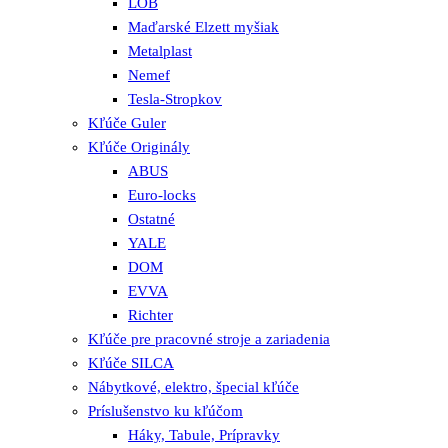
LOB
Maďarské Elzett myšiak
Metalplast
Nemef
Tesla-Stropkov
Kľúče Guler
Kľúče Originály
ABUS
Euro-locks
Ostatné
YALE
DOM
EVVA
Richter
Kľúče pre pracovné stroje a zariadenia
Kľúče SILCA
Nábytkové, elektro, špecial kľúče
Príslušenstvo ku kľúčom
Háky, Tabule, Prípravky