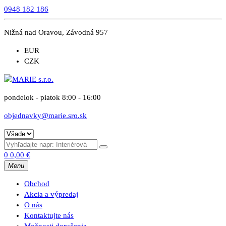
0948 182 186
Nižná nad Oravou, Závodná 957
EUR
CZK
pondelok - piatok 8:00 - 16:00
objednavky@marie.sro.sk
0
0,00
€
Menu
Obchod
Akcia a výpredaj
O nás
Kontaktujte nás