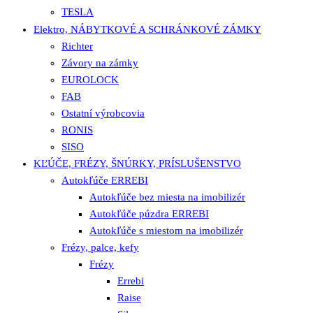
TESLA
Elektro, NÁBYTKOVÉ A SCHRÁNKOVÉ ZÁMKY
Richter
Závory na zámky
EUROLOCK
FAB
Ostatní výrobcovia
RONIS
SISO
KĽÚČE, FRÉZY, ŠNÚRKY, PRÍSLUŠENSTVO
Autokľúče ERREBI
Autokľúče bez miesta na imobilizér
Autokľúče púzdra ERREBI
Autokľúče s miestom na imobilizér
Frézy, palce, kefy
Frézy
Errebi
Raise