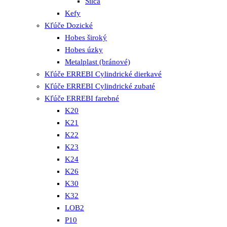
Silca
Kefy
Kľúče Dozické
Hobes široký
Hobes úzky
Metalplast (bránové)
Kľúče ERREBI Cylindrické dierkavé
Kľúče ERREBI Cylindrické zubaté
Kľúče ERREBI farebné
K20
K21
K22
K23
K24
K26
K30
K32
LOB2
P10