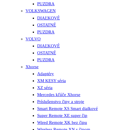
PUZDRA
VOLKSWAGEN
DIAĽKOVÉ
OSTATNÉ
PUZDRA
VOLVO
DIAĽKOVÉ
OSTATNÉ
PUZDRA
Xhorse
Adaptéry
XM KESY séria
XZ séria
Mercedes kľúče Xhorse
Príslušenstvo čipy a stroje
Smart Remote XS Smart dialkové
Super Remote XE super čip
Wired Remote XK bez čipu
Wireless Remote XN s čipom