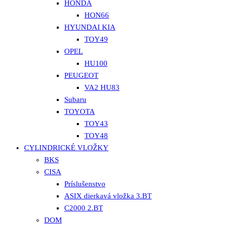
HONDA
HON66
HYUNDAI KIA
TOY49
OPEL
HU100
PEUGEOT
VA2 HU83
Subaru
TOYOTA
TOY43
TOY48
CYLINDRICKÉ VLOŽKY
BKS
CISA
Príslušenstvo
ASIX dierkavá vložka 3.BT
C2000 2.BT
DOM