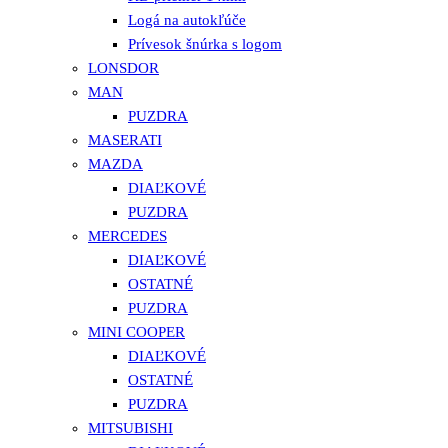
Logá na autokľúče
Prívesok šnúrka s logom
LONSDOR
MAN
PUZDRA
MASERATI
MAZDA
DIAĽKOVÉ
PUZDRA
MERCEDES
DIAĽKOVÉ
OSTATNÉ
PUZDRA
MINI COOPER
DIAĽKOVÉ
OSTATNÉ
PUZDRA
MITSUBISHI