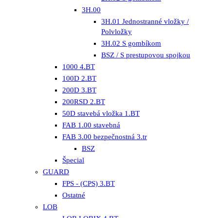
3H.00
3H.01 Jednostranné vložky /
Polvložky
3H.02 S gombíkom
BSZ / S prestupovou spojkou
1000 4.BT
100D 2.BT
200D 3.BT
200RSD 2.BT
50D stavebá vložka 1.BT
FAB 1.00 stavebná
FAB 3.00 bezpečnostná 3.tr
BSZ
Špecial
GUARD
FPS - (CPS) 3.BT
Ostatné
LOB