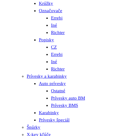
Krúžky
Označovače
Errebi
Iné
Richter
Popisky
CZ
Errebi
Iné
Richter
Prívesky a karabinky
Auto prívesky
Ostatné
Prívesky auto BM
Prívesky BMS
Karabinky
Prívesky špeciál
Šnúrky
X-key kľúče