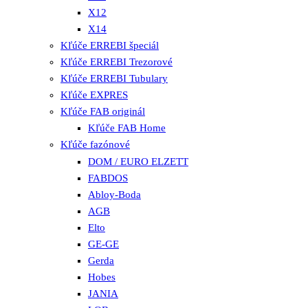
X12
X14
Kľúče ERREBI špeciál
Kľúče ERREBI Trezorové
Kľúče ERREBI Tubulary
Kľúče EXPRES
Kľúče FAB originál
Kľúče FAB Home
Kľúče fazónové
DOM / EURO ELZETT
FABDOS
Abloy-Boda
AGB
Elto
GE-GE
Gerda
Hobes
JANIA