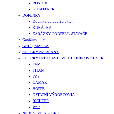
ROSTEX
SCHAFFNER
DOPLNKY
Doplnky do dverí a okien
KUKÁTKA
ZARÁŽKY, PODPERY, STAVAČE
Garážové kovania
GULE, MADLÁ
KĽUČKY NA BRÁNY
KĽUČKY PRE PLASTOVÉ A HLINÍKOVÉ DVERE
FAM
TITAN
FKS
GAMAR
HOPPE
OSTATNÍ VÝROBCOVIA
RICHTER
Wala
NEREZOVÉ KĽUČKY