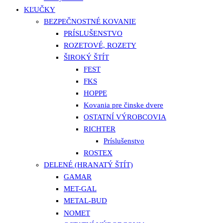
KĽUČKY
BEZPEČNOSTNÉ KOVANIE
PRÍSLUŠENSTVO
ROZETOVÉ, ROZETY
ŠIROKÝ ŠTÍT
FEST
FKS
HOPPE
Kovania pre činske dvere
OSTATNÍ VÝROBCOVIA
RICHTER
Príslušenstvo
ROSTEX
DELENÉ (HRANATÝ ŠTÍT)
GAMAR
MET-GAL
METAL-BUD
NOMET