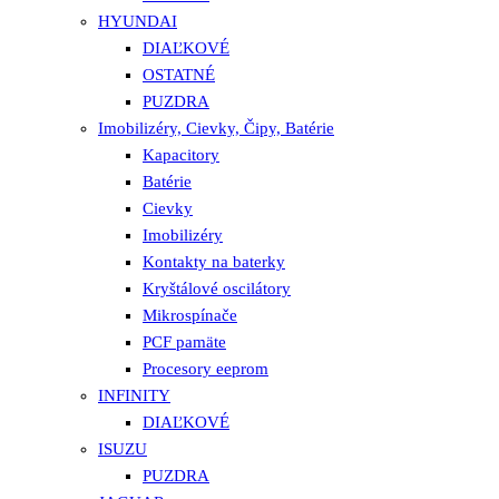
HYUNDAI
DIAĽKOVÉ
OSTATNÉ
PUZDRA
Imobilizéry, Cievky, Čipy, Batérie
Kapacitory
Batérie
Cievky
Imobilizéry
Kontakty na baterky
Kryštálové oscilátory
Mikrospínače
PCF pamäte
Procesory eeprom
INFINITY
DIAĽKOVÉ
ISUZU
PUZDRA