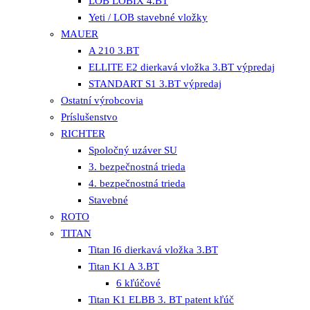
LOB LOBIX 4.BT
Yeti / LOB stavebné vložky
MAUER
A 210 3.BT
ELLITE E2 dierkavá vložka 3.BT výpredaj
STANDART S1 3.BT výpredaj
Ostatní výrobcovia
Príslušenstvo
RICHTER
Spoločný uzáver SU
3. bezpečnostná trieda
4. bezpečnostná trieda
Stavebné
ROTO
TITAN
Titan I6 dierkavá vložka 3.BT
Titan K1 A 3.BT
6 kľúčové
Titan K1 ELBB 3. BT patent kľúč