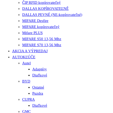
ČIP RFID kopírovateľný
DALLAS KOPÍROVATEĽNĚ
DALLAS PEVNÉ (NE-kopírovateľné)
MIFARE Desfire
MIFARE kopírovateľný
Mifare PLUS
MIFARE S50 13,56 Mhz
MIFARE S70 13,56 Mhz
AKCIA A VÝPREDAJ
AUTOKĽÚČE
Autel
Adaptéry
Diaľkové
BYD
Ostatné
Puzdra
CUPRA
Diaľkové
GMC