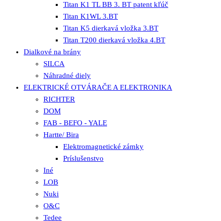
Titan K1 TL BB 3. BT patent kľúč
Titan K1WL 3.BT
Titan K5 dierkavá vložka 3.BT
Titan T200 dierkavá vložka 4.BT
Dialkové na brány
SILCA
Náhradné diely
ELEKTRICKÉ OTVÁRAČE A ELEKTRONIKA
RICHTER
DOM
FAB - BEFO - YALE
Hartte/ Bira
Elektromagnetické zámky
Príslušenstvo
Iné
LOB
Nuki
O&C
Tedee