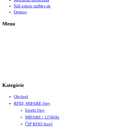
Možnosti doručenia
Náš eshop sufliky.sk
Domov
Menu
Kategórie
Obchod
RFID, MIFARE čipy
Errebi čipy
MIFARE / 125KHz
ČIP RFID fixný