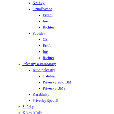
Krúžky
Označovače
Errebi
Iné
Richter
Popisky
CZ
Errebi
Iné
Richter
Prívesky a karabinky
Auto prívesky
Ostatné
Prívesky auto BM
Prívesky BMS
Karabinky
Prívesky špeciál
Šnúrky
X-key kľúče