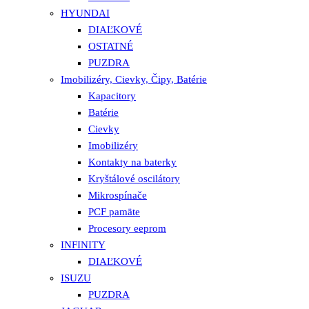
HYUNDAI
DIAĽKOVÉ
OSTATNÉ
PUZDRA
Imobilizéry, Cievky, Čipy, Batérie
Kapacitory
Batérie
Cievky
Imobilizéry
Kontakty na baterky
Kryštálové oscilátory
Mikrospínače
PCF pamäte
Procesory eeprom
INFINITY
DIAĽKOVÉ
ISUZU
PUZDRA