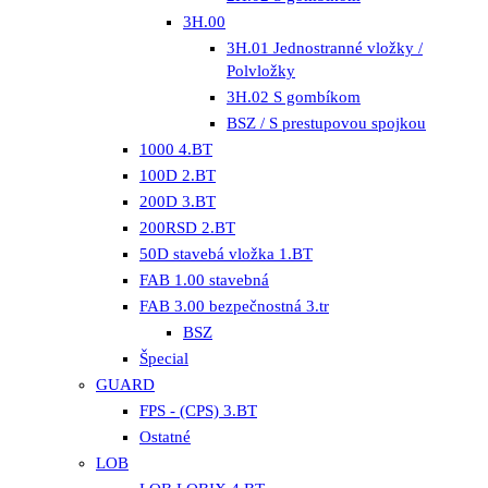
3H.00
3H.01 Jednostranné vložky /
Polvložky
3H.02 S gombíkom
BSZ / S prestupovou spojkou
1000 4.BT
100D 2.BT
200D 3.BT
200RSD 2.BT
50D stavebá vložka 1.BT
FAB 1.00 stavebná
FAB 3.00 bezpečnostná 3.tr
BSZ
Špecial
GUARD
FPS - (CPS) 3.BT
Ostatné
LOB