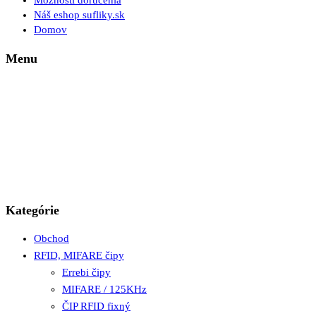
Možnosti doručenia
Náš eshop sufliky.sk
Domov
Menu
Kategórie
Obchod
RFID, MIFARE čipy
Errebi čipy
MIFARE / 125KHz
ČIP RFID fixný