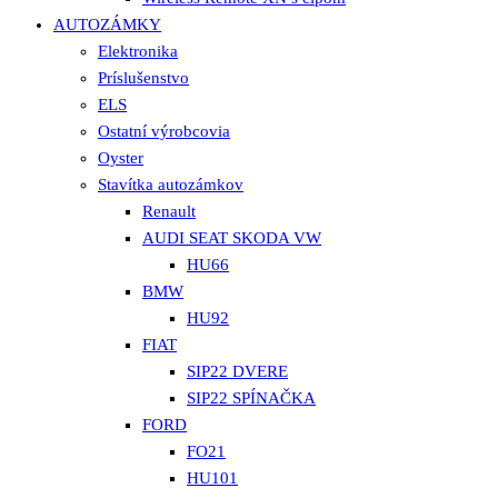
AUTOZÁMKY
Elektronika
Príslušenstvo
ELS
Ostatní výrobcovia
Oyster
Stavítka autozámkov
Renault
AUDI SEAT SKODA VW
HU66
BMW
HU92
FIAT
SIP22 DVERE
SIP22 SPÍNAČKA
FORD
FO21
HU101