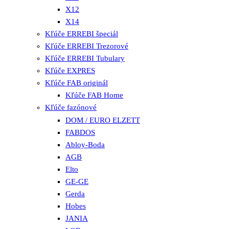
X12
X14
Kľúče ERREBI špeciál
Kľúče ERREBI Trezorové
Kľúče ERREBI Tubulary
Kľúče EXPRES
Kľúče FAB originál
Kľúče FAB Home
Kľúče fazónové
DOM / EURO ELZETT
FABDOS
Abloy-Boda
AGB
Elto
GE-GE
Gerda
Hobes
JANIA