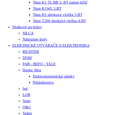
Titan K1 TL BB 3. BT patent kľúč
Titan K1WL 3.BT
Titan K5 dierkavá vložka 3.BT
Titan T200 dierkavá vložka 4.BT
Dialkové na brány
SILCA
Náhradné diely
ELEKTRICKÉ OTVÁRAČE A ELEKTRONIKA
RICHTER
DOM
FAB - BEFO - YALE
Hartte/ Bira
Elektromagnetické zámky
Príslušenstvo
Iné
LOB
Nuki
O&C
Tedee