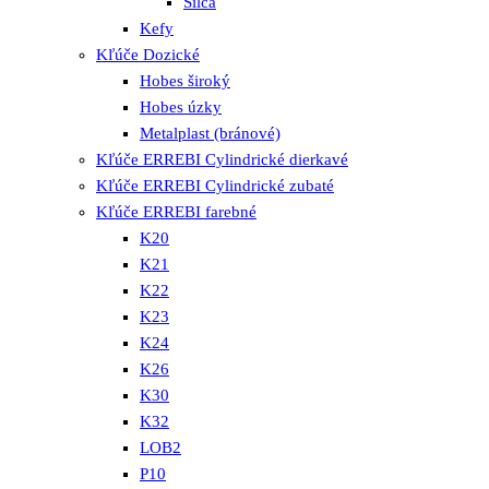
Silca
Kefy
Kľúče Dozické
Hobes široký
Hobes úzky
Metalplast (bránové)
Kľúče ERREBI Cylindrické dierkavé
Kľúče ERREBI Cylindrické zubaté
Kľúče ERREBI farebné
K20
K21
K22
K23
K24
K26
K30
K32
LOB2
P10