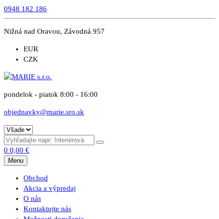
0948 182 186
Nižná nad Oravou, Závodná 957
EUR
CZK
pondelok - piatok 8:00 - 16:00
objednavky@marie.sro.sk
0
0,00
€
Menu
Obchod
Akcia a výpredaj
O nás
Kontaktujte nás