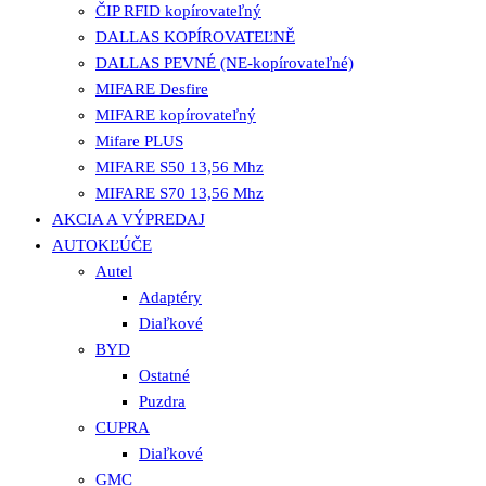
ČIP RFID kopírovateľný
DALLAS KOPÍROVATEĽNĚ
DALLAS PEVNÉ (NE-kopírovateľné)
MIFARE Desfire
MIFARE kopírovateľný
Mifare PLUS
MIFARE S50 13,56 Mhz
MIFARE S70 13,56 Mhz
AKCIA A VÝPREDAJ
AUTOKĽÚČE
Autel
Adaptéry
Diaľkové
BYD
Ostatné
Puzdra
CUPRA
Diaľkové
GMC