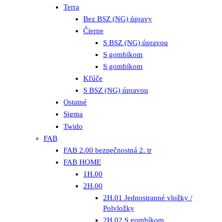
Terra
Bez BSZ (NG) úpravy
Čierne
S BSZ (NG) úpravou
S gombíkom
S gombíkom
Kľúče
S BSZ (NG) úpravou
Ostatné
Sigma
Twido
FAB
FAB 2.00 bezpečnostná 2. tr
FAB HOME
1H.00
2H.00
2H.01 Jednostranné vložky /
Polvložky
2H.02 S gombíkom