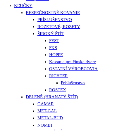
KĽUČKY
BEZPEČNOSTNÉ KOVANIE
PRÍSLUŠENSTVO
ROZETOVÉ, ROZETY
ŠIROKÝ ŠTÍT
FEST
FKS
HOPPE
Kovania pre činske dvere
OSTATNÍ VÝROBCOVIA
RICHTER
Príslušenstvo
ROSTEX
DELENÉ (HRANATÝ ŠTÍT)
GAMAR
MET-GAL
METAL-BUD
NOMET