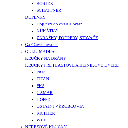
ROSTEX
SCHAFFNER
DOPLNKY
Doplnky do dverí a okien
KUKÁTKA
ZARÁŽKY, PODPERY, STAVAČE
Garážové kovania
GULE, MADLÁ
KĽUČKY NA BRÁNY
KĽUČKY PRE PLASTOVÉ A HLINÍKOVÉ DVERE
FAM
TITAN
FKS
GAMAR
HOPPE
OSTATNÍ VÝROBCOVIA
RICHTER
Wala
NEREZOVÉ KĽUČKY