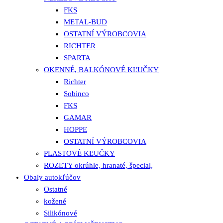
FKS
METAL-BUD
OSTATNÍ VÝROBCOVIA
RICHTER
SPARTA
OKENNÉ, BALKÓNOVÉ KĽUČKY
Richter
Sobinco
FKS
GAMAR
HOPPE
OSTATNÍ VÝROBCOVIA
PLASTOVÉ KĽUČKY
ROZETY okrúhle, hranaté, špecial,
Obaly autokľúčov
Ostatné
kožené
Silikónové