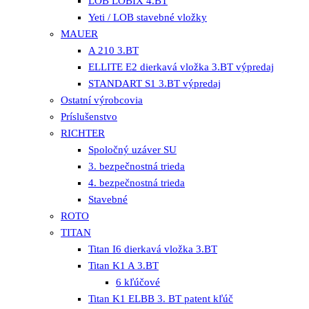
LOB LOBIX 4.BT
Yeti / LOB stavebné vložky
MAUER
A 210 3.BT
ELLITE E2 dierkavá vložka 3.BT výpredaj
STANDART S1 3.BT výpredaj
Ostatní výrobcovia
Príslušenstvo
RICHTER
Spoločný uzáver SU
3. bezpečnostná trieda
4. bezpečnostná trieda
Stavebné
ROTO
TITAN
Titan I6 dierkavá vložka 3.BT
Titan K1 A 3.BT
6 kľúčové
Titan K1 ELBB 3. BT patent kľúč