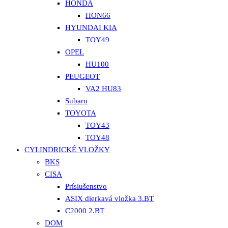
HONDA
HON66
HYUNDAI KIA
TOY49
OPEL
HU100
PEUGEOT
VA2 HU83
Subaru
TOYOTA
TOY43
TOY48
CYLINDRICKÉ VLOŽKY
BKS
CISA
Príslušenstvo
ASIX dierkavá vložka 3.BT
C2000 2.BT
DOM