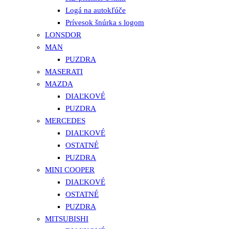
Logá na autokľúče
Prívesok šnúrka s logom
LONSDOR
MAN
PUZDRA
MASERATI
MAZDA
DIAĽKOVÉ
PUZDRA
MERCEDES
DIAĽKOVÉ
OSTATNÉ
PUZDRA
MINI COOPER
DIAĽKOVÉ
OSTATNÉ
PUZDRA
MITSUBISHI