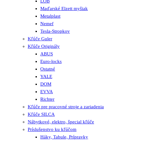
LOB
Maďarské Elzett myšiak
Metalplast
Nemef
Tesla-Stropkov
Kľúče Guler
Kľúče Originály
ABUS
Euro-locks
Ostatné
YALE
DOM
EVVA
Richter
Kľúče pre pracovné stroje a zariadenia
Kľúče SILCA
Nábytkové, elektro, špecial kľúče
Príslušenstvo ku kľúčom
Háky, Tabule, Prípravky