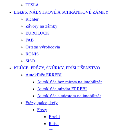
TESLA
Elektro, NÁBYTKOVÉ A SCHRÁNKOVÉ ZÁMKY
Richter
Závory na zámky
EUROLOCK
FAB
Ostatní výrobcovia
RONIS
SISO
KĽÚČE, FRÉZY, ŠNÚRKY, PRÍSLUŠENSTVO
Autokľúče ERREBI
Autokľúče bez miesta na imobilizér
Autokľúče púzdra ERREBI
Autokľúče s miestom na imobilizér
Frézy, palce, kefy
Frézy
Errebi
Raise