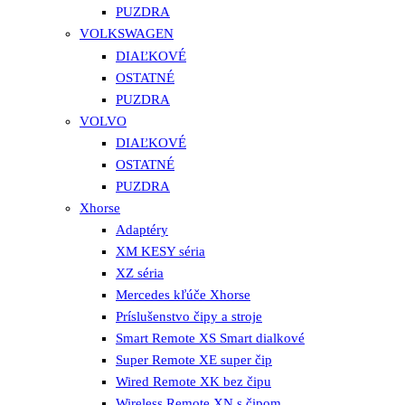
PUZDRA
VOLKSWAGEN
DIAĽKOVÉ
OSTATNÉ
PUZDRA
VOLVO
DIAĽKOVÉ
OSTATNÉ
PUZDRA
Xhorse
Adaptéry
XM KESY séria
XZ séria
Mercedes kľúče Xhorse
Príslušenstvo čipy a stroje
Smart Remote XS Smart dialkové
Super Remote XE super čip
Wired Remote XK bez čipu
Wireless Remote XN s čipom