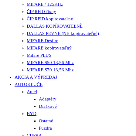
MIFARE / 125KHz
ČIP RFID fixný
ČIP RFID kopírovateľný
DALLAS KOPÍROVATEĽNĚ
DALLAS PEVNÉ (NE-kopírovateľné)
MIFARE Desfire
MIFARE kopírovateľný
Mifare PLUS
MIFARE S50 13,56 Mhz
MIFARE S70 13,56 Mhz
AKCIA A VÝPREDAJ
AUTOKĽÚČE
Autel
Adaptéry
Diaľkové
BYD
Ostatné
Puzdra
CUPRA