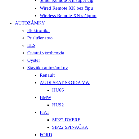
Super Remote XE super čip
Wired Remote XK bez čipu
Wireless Remote XN s čipom
AUTOZÁMKY
Elektronika
Príslušenstvo
ELS
Ostatní výrobcovia
Oyster
Stavítka autozámkov
Renault
AUDI SEAT SKODA VW
HU66
BMW
HU92
FIAT
SIP22 DVERE
SIP22 SPÍNAČKA
FORD