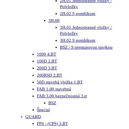
2H.01 Jednostranné vložky /
Polvložky
2H.02 S gombíkom
3H.00
3H.01 Jednostranné vložky /
Polvložky
3H.02 S gombíkom
BSZ / S prestupovou spojkou
1000 4.BT
100D 2.BT
200D 3.BT
200RSD 2.BT
50D stavebá vložka 1.BT
FAB 1.00 stavebná
FAB 3.00 bezpečnostná 3.tr
BSZ
Špecial
GUARD
FPS - (CPS) 3.BT