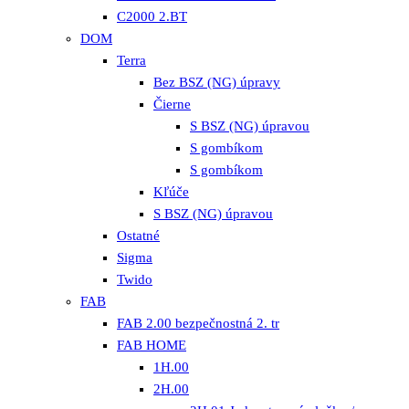
C2000 2.BT
DOM
Terra
Bez BSZ (NG) úpravy
Čierne
S BSZ (NG) úpravou
S gombíkom
S gombíkom
Kľúče
S BSZ (NG) úpravou
Ostatné
Sigma
Twido
FAB
FAB 2.00 bezpečnostná 2. tr
FAB HOME
1H.00
2H.00