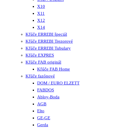
X10
X11
X12
X14
Kľúče ERREBI špeciál
Kľúče ERREBI Trezorové
Kľúče ERREBI Tubulary
Kľúče EXPRES
Kľúče FAB originál
Kľúče FAB Home
Kľúče fazónové
DOM / EURO ELZETT
FABDOS
Abloy-Boda
AGB
Elto
GE-GE
Gerda