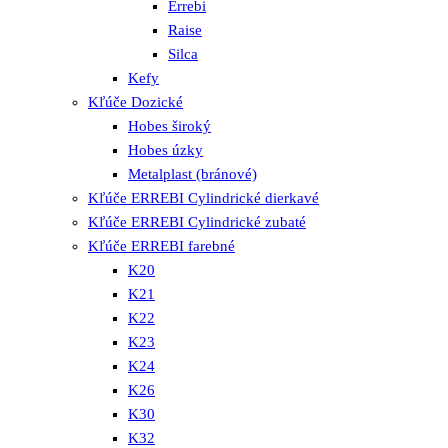
Errebi
Raise
Silca
Kefy
Kľúče Dozické
Hobes široký
Hobes úzky
Metalplast (bránové)
Kľúče ERREBI Cylindrické dierkavé
Kľúče ERREBI Cylindrické zubaté
Kľúče ERREBI farebné
K20
K21
K22
K23
K24
K26
K30
K32