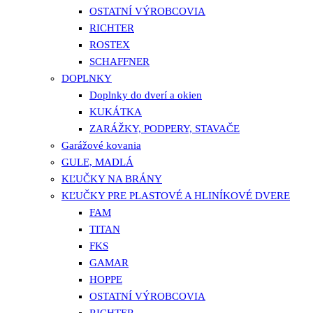
OSTATNÍ VÝROBCOVIA
RICHTER
ROSTEX
SCHAFFNER
DOPLNKY
Doplnky do dverí a okien
KUKÁTKA
ZARÁŽKY, PODPERY, STAVAČE
Garážové kovania
GULE, MADLÁ
KĽUČKY NA BRÁNY
KĽUČKY PRE PLASTOVÉ A HLINÍKOVÉ DVERE
FAM
TITAN
FKS
GAMAR
HOPPE
OSTATNÍ VÝROBCOVIA
RICHTER