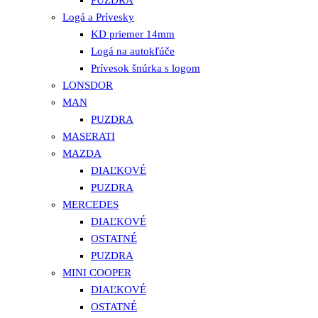
Logá a Prívesky
KD priemer 14mm
Logá na autokľúče
Prívesok šnúrka s logom
LONSDOR
MAN
PUZDRA
MASERATI
MAZDA
DIAĽKOVÉ
PUZDRA
MERCEDES
DIAĽKOVÉ
OSTATNÉ
PUZDRA
MINI COOPER
DIAĽKOVÉ
OSTATNÉ