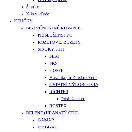
Šnúrky
X-key kľúče
KĽUČKY
BEZPEČNOSTNÉ KOVANIE
PRÍSLUŠENSTVO
ROZETOVÉ, ROZETY
ŠIROKÝ ŠTÍT
FEST
FKS
HOPPE
Kovania pre činske dvere
OSTATNÍ VÝROBCOVIA
RICHTER
Príslušenstvo
ROSTEX
DELENÉ (HRANATÝ ŠTÍT)
GAMAR
MET-GAL