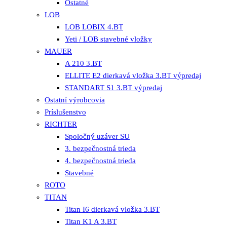
Ostatné
LOB
LOB LOBIX 4.BT
Yeti / LOB stavebné vložky
MAUER
A 210 3.BT
ELLITE E2 dierkavá vložka 3.BT výpredaj
STANDART S1 3.BT výpredaj
Ostatní výrobcovia
Príslušenstvo
RICHTER
Spoločný uzáver SU
3. bezpečnostná trieda
4. bezpečnostná trieda
Stavebné
ROTO
TITAN
Titan I6 dierkavá vložka 3.BT
Titan K1 A 3.BT