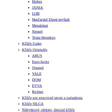
Hobes
JANIA
LOB
Maďarské Elzett myšiak
Metalplast
Nemef
Tesla-Stropkov
Kľúče Guler
Kľúče Originály
ABUS
Euro-locks
Ostatné
YALE
DOM
EVVA
Richter
Kľúče pre pracovné stroje a zariadenia
Kľúče SILCA
Nábytkové, elektro, špecial kľúče