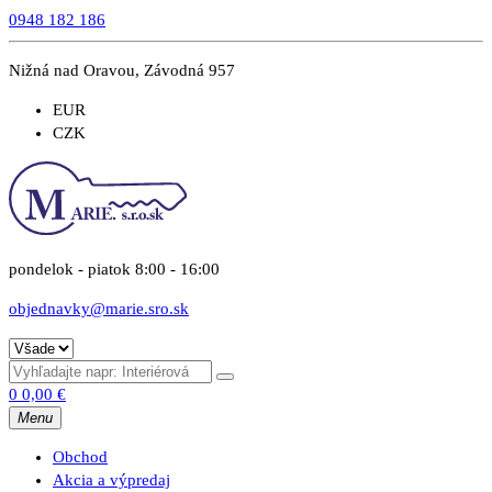
0948 182 186
Nižná nad Oravou, Závodná 957
EUR
CZK
pondelok - piatok 8:00 - 16:00
objednavky@marie.sro.sk
0
0,00
€
Menu
Obchod
Akcia a výpredaj