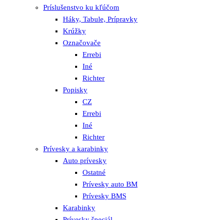
Príslušenstvo ku kľúčom
Háky, Tabule, Prípravky
Krúžky
Označovače
Errebi
Iné
Richter
Popisky
CZ
Errebi
Iné
Richter
Prívesky a karabinky
Auto prívesky
Ostatné
Prívesky auto BM
Prívesky BMS
Karabinky
Prívesky špeciál