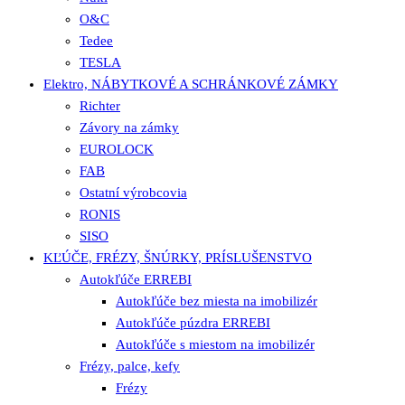
O&C
Tedee
TESLA
Elektro, NÁBYTKOVÉ A SCHRÁNKOVÉ ZÁMKY
Richter
Závory na zámky
EUROLOCK
FAB
Ostatní výrobcovia
RONIS
SISO
KĽÚČE, FRÉZY, ŠNÚRKY, PRÍSLUŠENSTVO
Autokľúče ERREBI
Autokľúče bez miesta na imobilizér
Autokľúče púzdra ERREBI
Autokľúče s miestom na imobilizér
Frézy, palce, kefy
Frézy