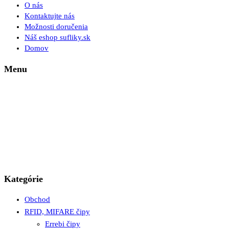
O nás
Kontaktujte nás
Možnosti doručenia
Náš eshop sufliky.sk
Domov
Menu
Kategórie
Obchod
RFID, MIFARE čipy
Errebi čipy