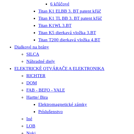
6 kľúčové
Titan K1 ELBB 3. BT patent kľúč
Titan K1 TL BB 3. BT patent kľúč
Titan K1WL 3.BT
Titan K5 dierkavá vložka 3.BT
Titan T200 dierkavá vložka 4.BT
Dialkové na brány
SILCA
Náhradné diely
ELEKTRICKÉ OTVÁRAČE A ELEKTRONIKA
RICHTER
DOM
FAB - BEFO - YALE
Hartte/ Bira
Elektromagnetické zámky
Príslušenstvo
Iné
LOB
Nuki