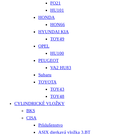
FO21
HU101
HONDA
HON66
HYUNDAI KIA
TOY49
OPEL
HU100
PEUGEOT
VA2 HU83
Subaru
TOYOTA
TOY43
TOY48
CYLINDRICKÉ VLOŽKY
BKS
CISA
Príslušenstvo
ASIX dierkavá vložka 3.BT