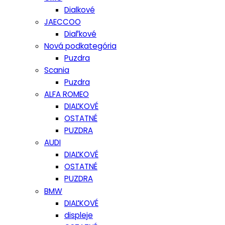
Dialkové
JAECCOO
Diaľkové
Nová podkategória
Puzdra
Scania
Puzdra
ALFA ROMEO
DIAĽKOVÉ
OSTATNÉ
PUZDRA
AUDI
DIAĽKOVÉ
OSTATNÉ
PUZDRA
BMW
DIAĽKOVÉ
displeje