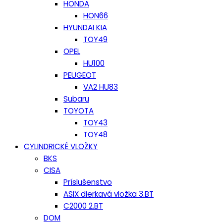
HONDA
HON66
HYUNDAI KIA
TOY49
OPEL
HU100
PEUGEOT
VA2 HU83
Subaru
TOYOTA
TOY43
TOY48
CYLINDRICKÉ VLOŽKY
BKS
CISA
Príslušenstvo
ASIX dierkavá vložka 3.BT
C2000 2.BT
DOM