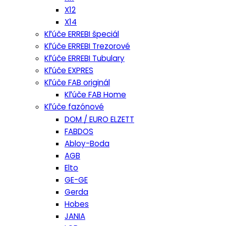
X12
X14
Kľúče ERREBI špeciál
Kľúče ERREBI Trezorové
Kľúče ERREBI Tubulary
Kľúče EXPRES
Kľúče FAB originál
Kľúče FAB Home
Kľúče fazónové
DOM / EURO ELZETT
FABDOS
Abloy-Boda
AGB
Elto
GE-GE
Gerda
Hobes
JANIA