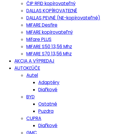
ČIP RFID kopírovateľný
DALLAS KOPÍROVATEĽNĚ
DALLAS PEVNÉ (NE-kopírovateľné)
MIFARE Desfire
MIFARE kopírovateľný
Mifare PLUS
MIFARE S50 13,56 Mhz
MIFARE S70 13,56 Mhz
AKCIA A VÝPREDAJ
AUTOKĽÚČE
Autel
Adaptéry
Diaľkové
BYD
Ostatné
Puzdra
CUPRA
Diaľkové
GMC