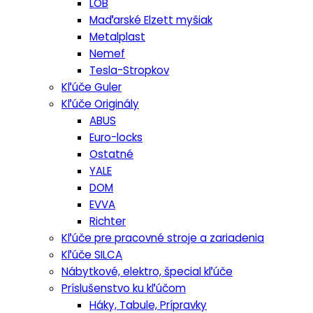
LOB
Maďarské Elzett myšiak
Metalplast
Nemef
Tesla-Stropkov
Kľúče Guler
Kľúče Originály
ABUS
Euro-locks
Ostatné
YALE
DOM
EVVA
Richter
Kľúče pre pracovné stroje a zariadenia
Kľúče SILCA
Nábytkové, elektro, špecial kľúče
Príslušenstvo ku kľúčom
Háky, Tabule, Prípravky