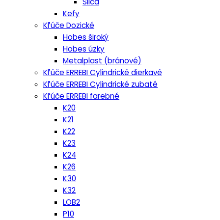
Silca
Kefy
Kľúče Dozické
Hobes široký
Hobes úzky
Metalplast (bránové)
Kľúče ERREBI Cylindrické dierkavé
Kľúče ERREBI Cylindrické zubaté
Kľúče ERREBI farebné
K20
K21
K22
K23
K24
K26
K30
K32
LOB2
P10