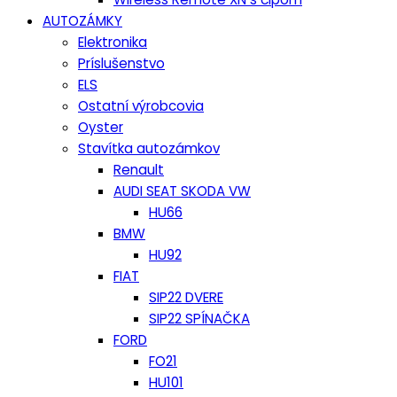
AUTOZÁMKY
Elektronika
Príslušenstvo
ELS
Ostatní výrobcovia
Oyster
Stavítka autozámkov
Renault
AUDI SEAT SKODA VW
HU66
BMW
HU92
FIAT
SIP22 DVERE
SIP22 SPÍNAČKA
FORD
FO21
HU101