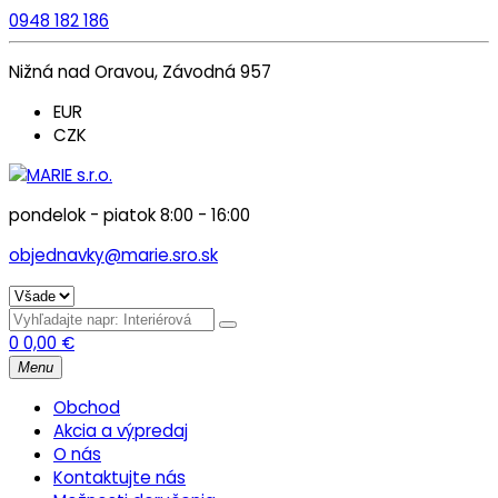
0948 182 186
Nižná nad Oravou, Závodná 957
EUR
CZK
pondelok - piatok 8:00 - 16:00
objednavky@marie.sro.sk
0
0,00
€
Menu
Obchod
Akcia a výpredaj
O nás
Kontaktujte nás