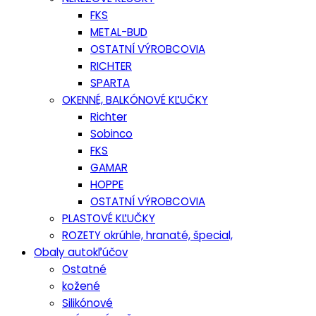
FKS
METAL-BUD
OSTATNÍ VÝROBCOVIA
RICHTER
SPARTA
OKENNÉ, BALKÓNOVÉ KĽUČKY
Richter
Sobinco
FKS
GAMAR
HOPPE
OSTATNÍ VÝROBCOVIA
PLASTOVÉ KĽUČKY
ROZETY okrúhle, hranaté, špecial,
Obaly autokľúčov
Ostatné
kožené
Silikónové