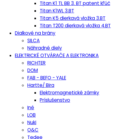
Titan K1 TL BB 3. BT patent kľúč
Titan K1WL 3.BT
Titan K5 dierkavá vložka 3.BT
Titan T200 dierkavá vložka 4.BT
Dialkové na brány
SILCA
Náhradné diely
ELEKTRICKÉ OTVÁRAČE A ELEKTRONIKA
RICHTER
DOM
FAB - BEFO - YALE
Hartte/ Bira
Elektromagnetické zámky
Príslušenstvo
Iné
LOB
Nuki
O&C
Tedee