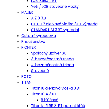
LOB LOBIX 4.BT
Yeti / LOB stavebné vložky
MAUER
A 210 3.BT
ELLITE E2 dierkavá vložka 3.BT výpredaj
STANDART S1 3.BT výpredaj
Ostatní výrobcovia
Príslušenstvo
RICHTER
Spoločný uzáver SU
3. bezpečnostná trieda
4. bezpečnostná trieda
Stavebné
ROTO
TITAN
Titan I6 dierkavá vložka 3.BT
Titan K1 A 3.BT
6 kľúčové
Titan K1 ELBB 3. BT patent kľúč