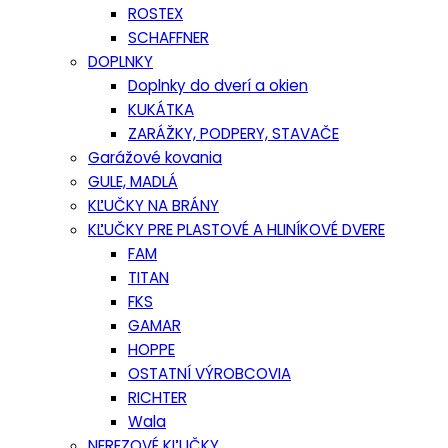
ROSTEX
SCHAFFNER
DOPLNKY
Doplnky do dverí a okien
KUKÁTKA
ZARÁŽKY, PODPERY, STAVAČE
Garážové kovania
GULE, MADLÁ
KĽUČKY NA BRÁNY
KĽUČKY PRE PLASTOVÉ A HLINÍKOVÉ DVERE
FAM
TITAN
FKS
GAMAR
HOPPE
OSTATNÍ VÝROBCOVIA
RICHTER
Wala
NEREZOVÉ KĽUČKY