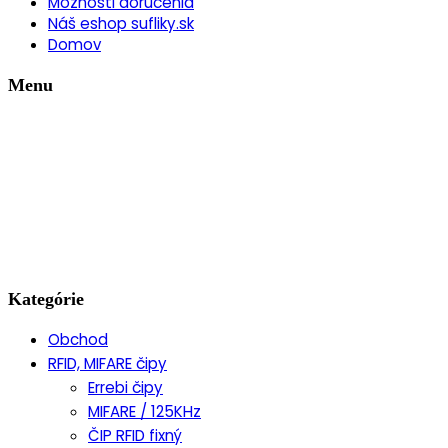
Možnosti doručenia
Náš eshop sufliky.sk
Domov
Menu
Kategórie
Obchod
RFID, MIFARE čipy
Errebi čipy
MIFARE / 125KHz
ČIP RFID fixný