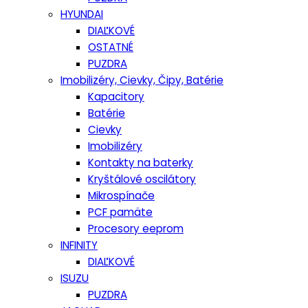
HYUNDAI
DIAĽKOVÉ
OSTATNÉ
PUZDRA
Imobilizéry, Cievky, Čipy, Batérie
Kapacitory
Batérie
Cievky
Imobilizéry
Kontakty na baterky
Kryštálové oscilátory
Mikrospínače
PCF pamäte
Procesory eeprom
INFINITY
DIAĽKOVÉ
ISUZU
PUZDRA