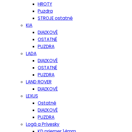
HROTY
Puzdra
STROJE ostatné
KIA
DIAĽKOVÉ
OSTATNÉ
PUZDRA
LADA
DIAĽKOVÉ
OSTATNÉ
PUZDRA
LAND ROVER
DIAĽKOVÉ
LEXUS
Ostatné
DIAĽKOVÉ
PUZDRA
Logá a Prívesky
KD priemer 14mm