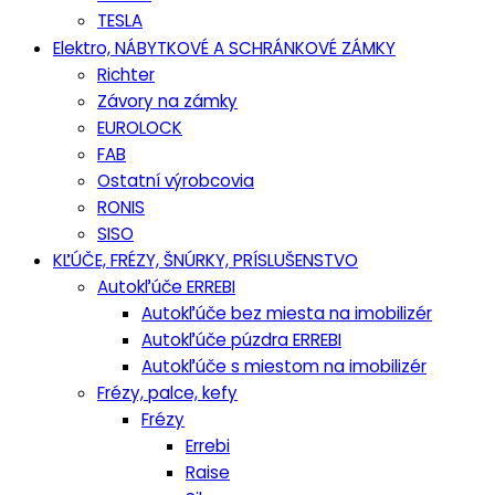
TESLA
Elektro, NÁBYTKOVÉ A SCHRÁNKOVÉ ZÁMKY
Richter
Závory na zámky
EUROLOCK
FAB
Ostatní výrobcovia
RONIS
SISO
KĽÚČE, FRÉZY, ŠNÚRKY, PRÍSLUŠENSTVO
Autokľúče ERREBI
Autokľúče bez miesta na imobilizér
Autokľúče púzdra ERREBI
Autokľúče s miestom na imobilizér
Frézy, palce, kefy
Frézy
Errebi
Raise