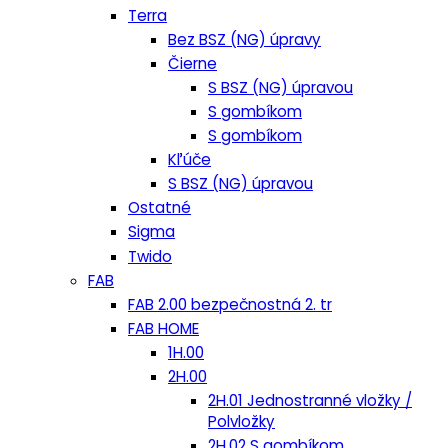
Terra
Bez BSZ (NG) úpravy
Čierne
S BSZ (NG) úpravou
S gombíkom
S gombíkom
Kľúče
S BSZ (NG) úpravou
Ostatné
Sigma
Twido
FAB
FAB 2.00 bezpečnostná 2. tr
FAB HOME
1H.00
2H.00
2H.01 Jednostranné vložky /
Polvložky
2H.02 S gombíkom