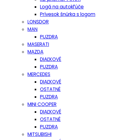
Logá na autokľúče
Prívesok šnúrka s logom
LONSDOR
MAN
PUZDRA
MASERATI
MAZDA
DIAĽKOVÉ
PUZDRA
MERCEDES
DIAĽKOVÉ
OSTATNÉ
PUZDRA
MINI COOPER
DIAĽKOVÉ
OSTATNÉ
PUZDRA
MITSUBISHI