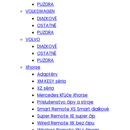
PUZDRA
VOLKSWAGEN
DIAĽKOVÉ
OSTATNÉ
PUZDRA
VOLVO
DIAĽKOVÉ
OSTATNÉ
PUZDRA
Xhorse
Adaptéry
XM KESY séria
XZ séria
Mercedes kľúče Xhorse
Príslušenstvo čipy a stroje
Smart Remote XS Smart dialkové
Super Remote XE super čip
Wired Remote XK bez čipu
Wireless Remote XN s čipom