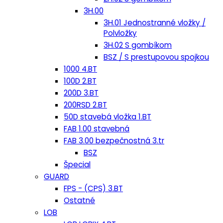
3H.00
3H.01 Jednostranné vložky /
Polvložky
3H.02 S gombíkom
BSZ / S prestupovou spojkou
1000 4.BT
100D 2.BT
200D 3.BT
200RSD 2.BT
50D stavebá vložka 1.BT
FAB 1.00 stavebná
FAB 3.00 bezpečnostná 3.tr
BSZ
Špecial
GUARD
FPS - (CPS) 3.BT
Ostatné
LOB