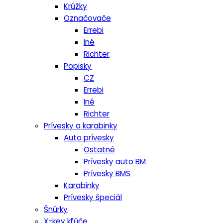
Krúžky
Označovače
Errebi
Iné
Richter
Popisky
CZ
Errebi
Iné
Richter
Prívesky a karabinky
Auto prívesky
Ostatné
Prívesky auto BM
Prívesky BMS
Karabinky
Prívesky špeciál
Šnúrky
X-key kľúče