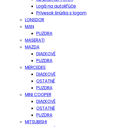
Logá na autokľúče
Prívesok šnúrka s logom
LONSDOR
MAN
PUZDRA
MASERATI
MAZDA
DIAĽKOVÉ
PUZDRA
MERCEDES
DIAĽKOVÉ
OSTATNÉ
PUZDRA
MINI COOPER
DIAĽKOVÉ
OSTATNÉ
PUZDRA
MITSUBISHI