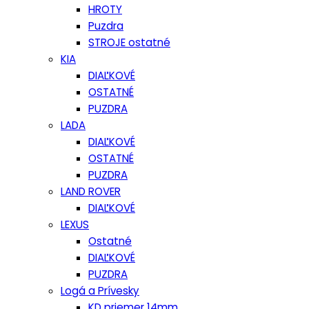
HROTY
Puzdra
STROJE ostatné
KIA
DIAĽKOVÉ
OSTATNÉ
PUZDRA
LADA
DIAĽKOVÉ
OSTATNÉ
PUZDRA
LAND ROVER
DIAĽKOVÉ
LEXUS
Ostatné
DIAĽKOVÉ
PUZDRA
Logá a Prívesky
KD priemer 14mm