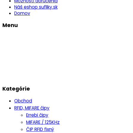
Možnosti doručenia
Náš eshop sufliky.sk
Domov
Menu
Kategórie
Obchod
RFID, MIFARE čipy
Errebi čipy
MIFARE / 125KHz
ČIP RFID fixný