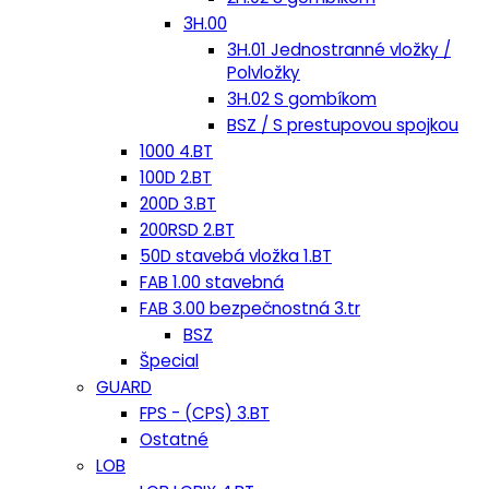
3H.00
3H.01 Jednostranné vložky /
Polvložky
3H.02 S gombíkom
BSZ / S prestupovou spojkou
1000 4.BT
100D 2.BT
200D 3.BT
200RSD 2.BT
50D stavebá vložka 1.BT
FAB 1.00 stavebná
FAB 3.00 bezpečnostná 3.tr
BSZ
Špecial
GUARD
FPS - (CPS) 3.BT
Ostatné
LOB