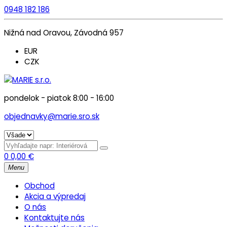
0948 182 186
Nižná nad Oravou, Závodná 957
EUR
CZK
pondelok - piatok 8:00 - 16:00
objednavky@marie.sro.sk
0
0,00
€
Menu
Obchod
Akcia a výpredaj
O nás
Kontaktujte nás