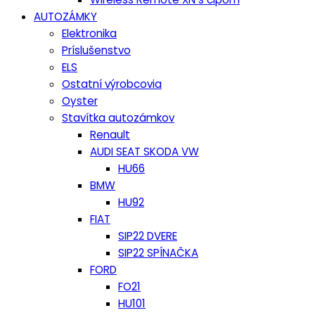
AUTOZÁMKY
Elektronika
Príslušenstvo
ELS
Ostatní výrobcovia
Oyster
Stavítka autozámkov
Renault
AUDI SEAT SKODA VW
HU66
BMW
HU92
FIAT
SIP22 DVERE
SIP22 SPÍNAČKA
FORD
FO21
HU101