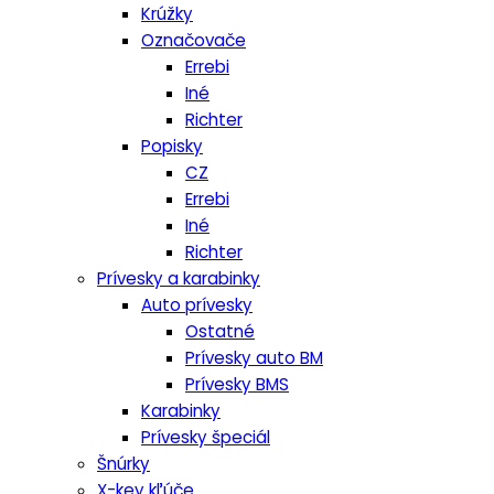
Krúžky
Označovače
Errebi
Iné
Richter
Popisky
CZ
Errebi
Iné
Richter
Prívesky a karabinky
Auto prívesky
Ostatné
Prívesky auto BM
Prívesky BMS
Karabinky
Prívesky špeciál
Šnúrky
X-key kľúče