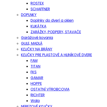
ROSTEX
SCHAFFNER
DOPLNKY
Doplnky do dverí a okien
KUKÁTKA
ZARÁŽKY, PODPERY, STAVAČE
Garážové kovania
GULE, MADLÁ
KĽUČKY NA BRÁNY
KĽUČKY PRE PLASTOVÉ A HLINÍKOVÉ DVERE
FAM
TITAN
FKS
GAMAR
HOPPE
OSTATNÍ VÝROBCOVIA
RICHTER
Wala
NEREZOVÉ KĽUČKY