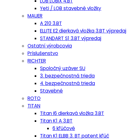
LOB LOBIX 4.BT
Yeti / LOB stavebné vložky
MAUER
A 210 3.BT
ELLITE E2 dierkavá vložka 3.BT výpredaj
STANDART S1 3.BT výpredaj
Ostatní výrobcovia
Príslušenstvo
RICHTER
Spoločný uzáver SU
3. bezpečnostná trieda
4. bezpečnostná trieda
Stavebné
ROTO
TITAN
Titan I6 dierkavá vložka 3.BT
Titan K1 A 3.BT
6 kľúčové
Titan K1 ELBB 3. BT patent kľúč