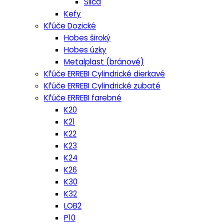
Silca
Kefy
Kľúče Dozické
Hobes široký
Hobes úzky
Metalplast (bránové)
Kľúče ERREBI Cylindrické dierkavé
Kľúče ERREBI Cylindrické zubaté
Kľúče ERREBI farebné
K20
K21
K22
K23
K24
K26
K30
K32
LOB2
P10