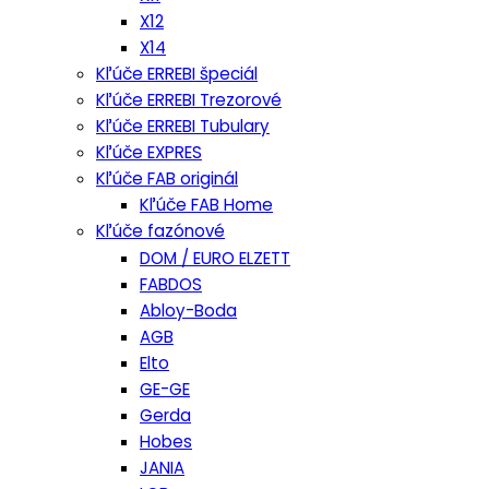
X12
X14
Kľúče ERREBI špeciál
Kľúče ERREBI Trezorové
Kľúče ERREBI Tubulary
Kľúče EXPRES
Kľúče FAB originál
Kľúče FAB Home
Kľúče fazónové
DOM / EURO ELZETT
FABDOS
Abloy-Boda
AGB
Elto
GE-GE
Gerda
Hobes
JANIA