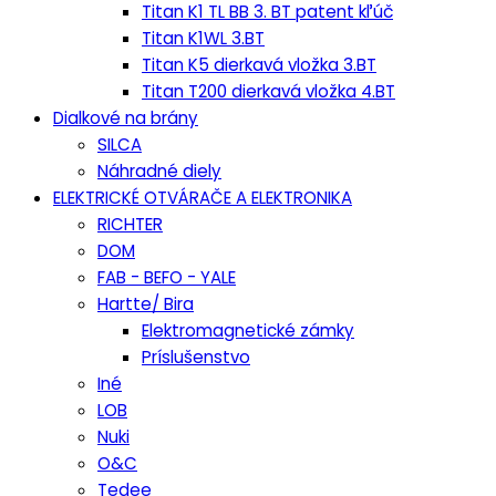
Titan K1 TL BB 3. BT patent kľúč
Titan K1WL 3.BT
Titan K5 dierkavá vložka 3.BT
Titan T200 dierkavá vložka 4.BT
Dialkové na brány
SILCA
Náhradné diely
ELEKTRICKÉ OTVÁRAČE A ELEKTRONIKA
RICHTER
DOM
FAB - BEFO - YALE
Hartte/ Bira
Elektromagnetické zámky
Príslušenstvo
Iné
LOB
Nuki
O&C
Tedee