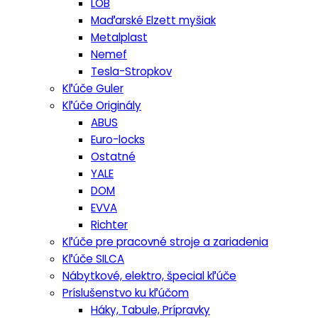
LOB
Maďarské Elzett myšiak
Metalplast
Nemef
Tesla-Stropkov
Kľúče Guler
Kľúče Originály
ABUS
Euro-locks
Ostatné
YALE
DOM
EVVA
Richter
Kľúče pre pracovné stroje a zariadenia
Kľúče SILCA
Nábytkové, elektro, špecial kľúče
Príslušenstvo ku kľúčom
Háky, Tabule, Prípravky