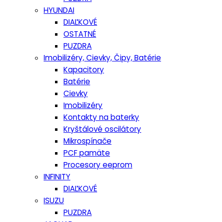
HYUNDAI
DIAĽKOVÉ
OSTATNÉ
PUZDRA
Imobilizéry, Cievky, Čipy, Batérie
Kapacitory
Batérie
Cievky
Imobilizéry
Kontakty na baterky
Kryštálové oscilátory
Mikrospínače
PCF pamäte
Procesory eeprom
INFINITY
DIAĽKOVÉ
ISUZU
PUZDRA