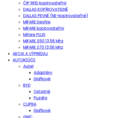
ČIP RFID kopírovateľný
DALLAS KOPÍROVATEĽNĚ
DALLAS PEVNÉ (NE-kopírovateľné)
MIFARE Desfire
MIFARE kopírovateľný
Mifare PLUS
MIFARE S50 13,56 Mhz
MIFARE S70 13,56 Mhz
AKCIA A VÝPREDAJ
AUTOKĽÚČE
Autel
Adaptéry
Diaľkové
BYD
Ostatné
Puzdra
CUPRA
Diaľkové
GMC