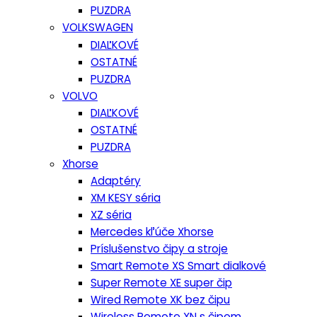
PUZDRA
VOLKSWAGEN
DIAĽKOVÉ
OSTATNÉ
PUZDRA
VOLVO
DIAĽKOVÉ
OSTATNÉ
PUZDRA
Xhorse
Adaptéry
XM KESY séria
XZ séria
Mercedes kľúče Xhorse
Príslušenstvo čipy a stroje
Smart Remote XS Smart dialkové
Super Remote XE super čip
Wired Remote XK bez čipu
Wireless Remote XN s čipom