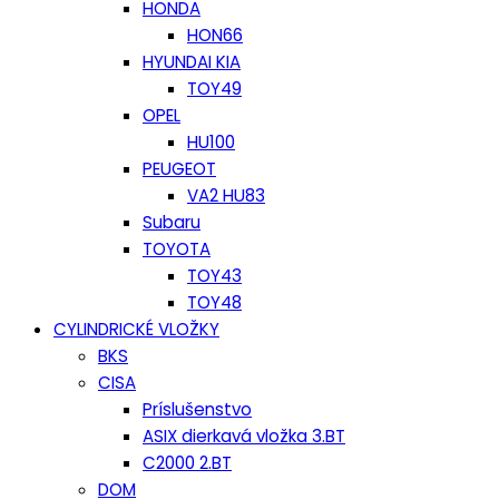
HONDA
HON66
HYUNDAI KIA
TOY49
OPEL
HU100
PEUGEOT
VA2 HU83
Subaru
TOYOTA
TOY43
TOY48
CYLINDRICKÉ VLOŽKY
BKS
CISA
Príslušenstvo
ASIX dierkavá vložka 3.BT
C2000 2.BT
DOM