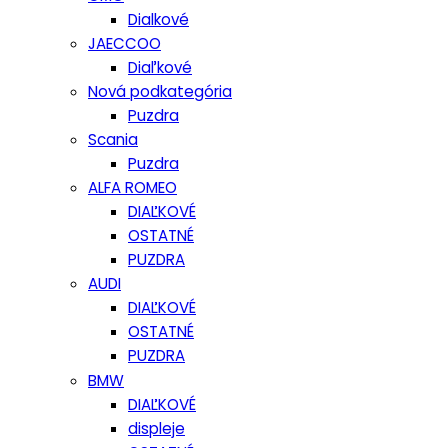
Dialkové
JAECCOO
Diaľkové
Nová podkategória
Puzdra
Scania
Puzdra
ALFA ROMEO
DIAĽKOVÉ
OSTATNÉ
PUZDRA
AUDI
DIAĽKOVÉ
OSTATNÉ
PUZDRA
BMW
DIAĽKOVÉ
displeje