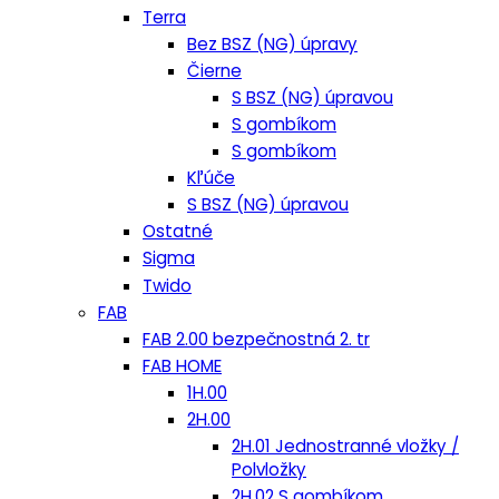
Terra
Bez BSZ (NG) úpravy
Čierne
S BSZ (NG) úpravou
S gombíkom
S gombíkom
Kľúče
S BSZ (NG) úpravou
Ostatné
Sigma
Twido
FAB
FAB 2.00 bezpečnostná 2. tr
FAB HOME
1H.00
2H.00
2H.01 Jednostranné vložky /
Polvložky
2H.02 S gombíkom