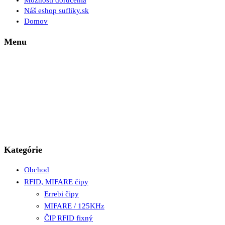
Možnosti doručenia
Náš eshop sufliky.sk
Domov
Menu
Kategórie
Obchod
RFID, MIFARE čipy
Errebi čipy
MIFARE / 125KHz
ČIP RFID fixný