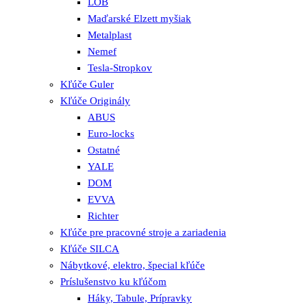
LOB
Maďarské Elzett myšiak
Metalplast
Nemef
Tesla-Stropkov
Kľúče Guler
Kľúče Originály
ABUS
Euro-locks
Ostatné
YALE
DOM
EVVA
Richter
Kľúče pre pracovné stroje a zariadenia
Kľúče SILCA
Nábytkové, elektro, špecial kľúče
Príslušenstvo ku kľúčom
Háky, Tabule, Prípravky