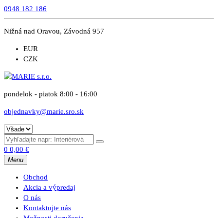
0948 182 186
Nižná nad Oravou, Závodná 957
EUR
CZK
pondelok - piatok 8:00 - 16:00
objednavky@marie.sro.sk
0
0,00
€
Menu
Obchod
Akcia a výpredaj
O nás
Kontaktujte nás