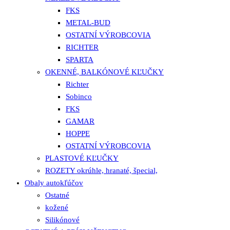
FKS
METAL-BUD
OSTATNÍ VÝROBCOVIA
RICHTER
SPARTA
OKENNÉ, BALKÓNOVÉ KĽUČKY
Richter
Sobinco
FKS
GAMAR
HOPPE
OSTATNÍ VÝROBCOVIA
PLASTOVÉ KĽUČKY
ROZETY okrúhle, hranaté, špecial,
Obaly autokľúčov
Ostatné
kožené
Silikónové