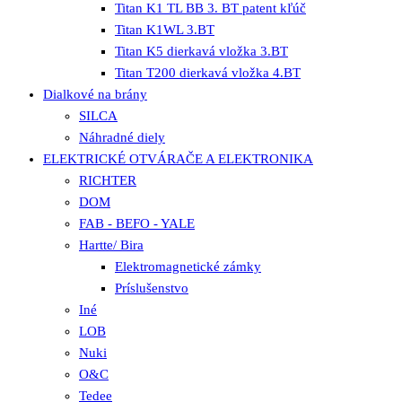
Titan K1 TL BB 3. BT patent kľúč
Titan K1WL 3.BT
Titan K5 dierkavá vložka 3.BT
Titan T200 dierkavá vložka 4.BT
Dialkové na brány
SILCA
Náhradné diely
ELEKTRICKÉ OTVÁRAČE A ELEKTRONIKA
RICHTER
DOM
FAB - BEFO - YALE
Hartte/ Bira
Elektromagnetické zámky
Príslušenstvo
Iné
LOB
Nuki
O&C
Tedee