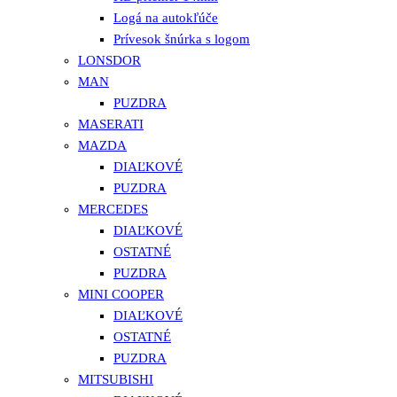
Logá na autokľúče
Prívesok šnúrka s logom
LONSDOR
MAN
PUZDRA
MASERATI
MAZDA
DIAĽKOVÉ
PUZDRA
MERCEDES
DIAĽKOVÉ
OSTATNÉ
PUZDRA
MINI COOPER
DIAĽKOVÉ
OSTATNÉ
PUZDRA
MITSUBISHI