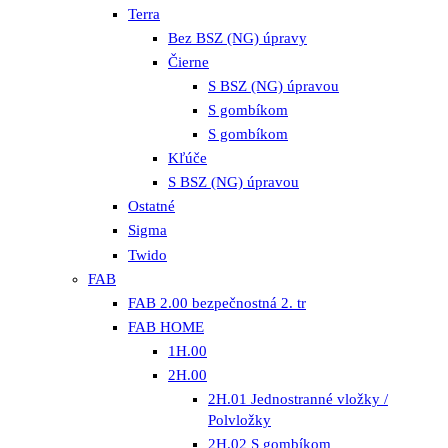
Terra
Bez BSZ (NG) úpravy
Čierne
S BSZ (NG) úpravou
S gombíkom
S gombíkom
Kľúče
S BSZ (NG) úpravou
Ostatné
Sigma
Twido
FAB
FAB 2.00 bezpečnostná 2. tr
FAB HOME
1H.00
2H.00
2H.01 Jednostranné vložky /
Polvložky
2H.02 S gombíkom