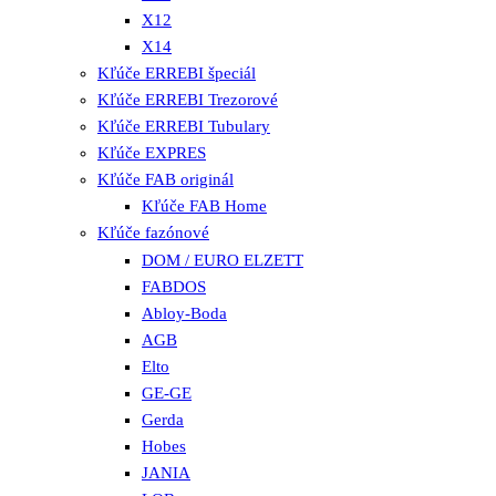
X12
X14
Kľúče ERREBI špeciál
Kľúče ERREBI Trezorové
Kľúče ERREBI Tubulary
Kľúče EXPRES
Kľúče FAB originál
Kľúče FAB Home
Kľúče fazónové
DOM / EURO ELZETT
FABDOS
Abloy-Boda
AGB
Elto
GE-GE
Gerda
Hobes
JANIA