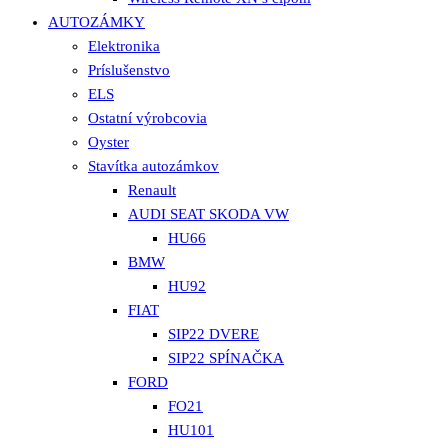
AUTOZÁMKY
Elektronika
Príslušenstvo
ELS
Ostatní výrobcovia
Oyster
Stavítka autozámkov
Renault
AUDI SEAT SKODA VW
HU66
BMW
HU92
FIAT
SIP22 DVERE
SIP22 SPÍNAČKA
FORD
FO21
HU101