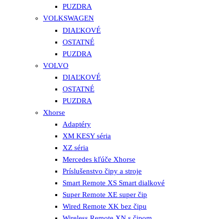
PUZDRA
VOLKSWAGEN
DIAĽKOVÉ
OSTATNÉ
PUZDRA
VOLVO
DIAĽKOVÉ
OSTATNÉ
PUZDRA
Xhorse
Adaptéry
XM KESY séria
XZ séria
Mercedes kľúče Xhorse
Príslušenstvo čipy a stroje
Smart Remote XS Smart dialkové
Super Remote XE super čip
Wired Remote XK bez čipu
Wireless Remote XN s čipom