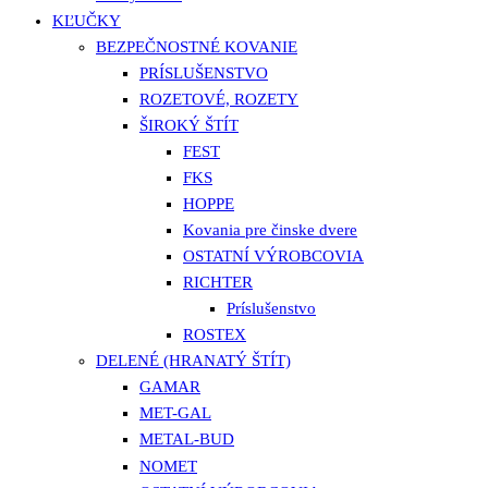
KĽUČKY
BEZPEČNOSTNÉ KOVANIE
PRÍSLUŠENSTVO
ROZETOVÉ, ROZETY
ŠIROKÝ ŠTÍT
FEST
FKS
HOPPE
Kovania pre činske dvere
OSTATNÍ VÝROBCOVIA
RICHTER
Príslušenstvo
ROSTEX
DELENÉ (HRANATÝ ŠTÍT)
GAMAR
MET-GAL
METAL-BUD
NOMET