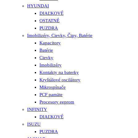
HYUNDAI
DIAĽKOVÉ
OSTATNÉ
PUZDRA
Imobilizéry, Cievky, Čipy, Batérie
Kapacitory
Batérie
Cievky
Imobilizéry
Kontakty na baterky
Kryštálové oscilátory
Mikrospínače
PCF pamäte
Procesory eeprom
INFINITY
DIAĽKOVÉ
ISUZU
PUZDRA