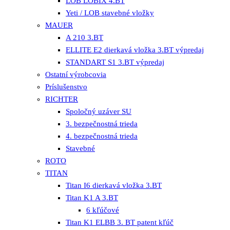
LOB LOBIX 4.BT
Yeti / LOB stavebné vložky
MAUER
A 210 3.BT
ELLITE E2 dierkavá vložka 3.BT výpredaj
STANDART S1 3.BT výpredaj
Ostatní výrobcovia
Príslušenstvo
RICHTER
Spoločný uzáver SU
3. bezpečnostná trieda
4. bezpečnostná trieda
Stavebné
ROTO
TITAN
Titan I6 dierkavá vložka 3.BT
Titan K1 A 3.BT
6 kľúčové
Titan K1 ELBB 3. BT patent kľúč