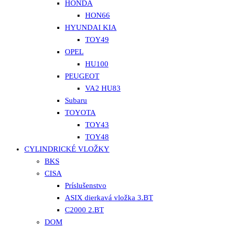
HONDA
HON66
HYUNDAI KIA
TOY49
OPEL
HU100
PEUGEOT
VA2 HU83
Subaru
TOYOTA
TOY43
TOY48
CYLINDRICKÉ VLOŽKY
BKS
CISA
Príslušenstvo
ASIX dierkavá vložka 3.BT
C2000 2.BT
DOM