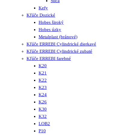
Silca
Kefy
Kľúče Dozické
Hobes široký
Hobes úzky
Metalplast (bránové)
Kľúče ERREBI Cylindrické dierkavé
Kľúče ERREBI Cylindrické zubaté
Kľúče ERREBI farebné
K20
K21
K22
K23
K24
K26
K30
K32
LOB2
P10