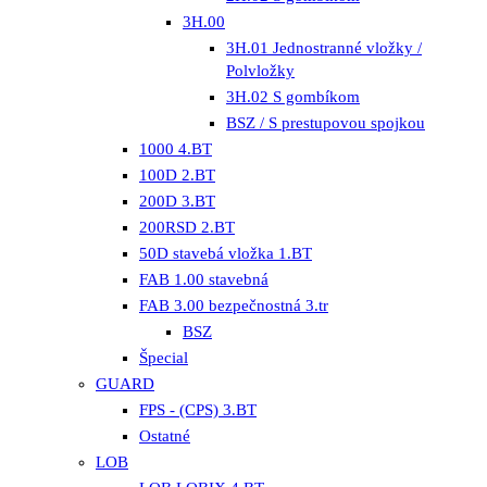
3H.00
3H.01 Jednostranné vložky /
Polvložky
3H.02 S gombíkom
BSZ / S prestupovou spojkou
1000 4.BT
100D 2.BT
200D 3.BT
200RSD 2.BT
50D stavebá vložka 1.BT
FAB 1.00 stavebná
FAB 3.00 bezpečnostná 3.tr
BSZ
Špecial
GUARD
FPS - (CPS) 3.BT
Ostatné
LOB