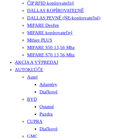
ČIP RFID kopírovateľný
DALLAS KOPÍROVATEĽNĚ
DALLAS PEVNÉ (NE-kopírovateľné)
MIFARE Desfire
MIFARE kopírovateľný
Mifare PLUS
MIFARE S50 13,56 Mhz
MIFARE S70 13,56 Mhz
AKCIA A VÝPREDAJ
AUTOKĽÚČE
Autel
Adaptéry
Diaľkové
BYD
Ostatné
Puzdra
CUPRA
Diaľkové
GMC