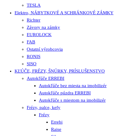
TESLA
Elektro, NÁBYTKOVÉ A SCHRÁNKOVÉ ZÁMKY
Richter
Závory na zámky
EUROLOCK
FAB
Ostatní výrobcovia
RONIS
SISO
KĽÚČE, FRÉZY, ŠNÚRKY, PRÍSLUŠENSTVO
Autokľúče ERREBI
Autokľúče bez miesta na imobilizér
Autokľúče púzdra ERREBI
Autokľúče s miestom na imobilizér
Frézy, palce, kefy
Frézy
Errebi
Raise