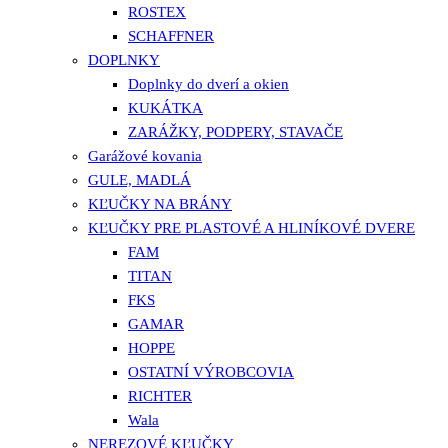
ROSTEX
SCHAFFNER
DOPLNKY
Doplnky do dverí a okien
KUKÁTKA
ZARÁŽKY, PODPERY, STAVAČE
Garážové kovania
GULE, MADLÁ
KĽUČKY NA BRÁNY
KĽUČKY PRE PLASTOVÉ A HLINÍKOVÉ DVERE
FAM
TITAN
FKS
GAMAR
HOPPE
OSTATNÍ VÝROBCOVIA
RICHTER
Wala
NEREZOVÉ KĽUČKY