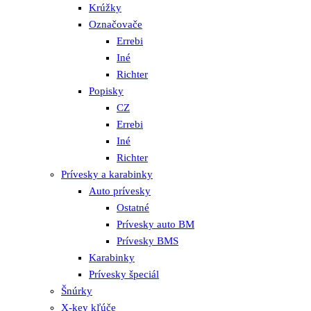
Krúžky
Označovače
Errebi
Iné
Richter
Popisky
CZ
Errebi
Iné
Richter
Prívesky a karabinky
Auto prívesky
Ostatné
Prívesky auto BM
Prívesky BMS
Karabinky
Prívesky špeciál
Šnúrky
X-key kľúče