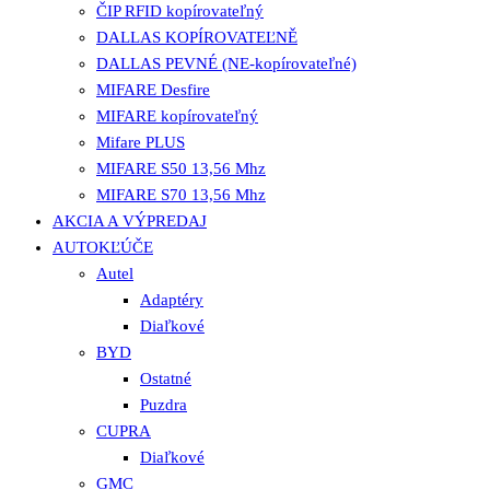
ČIP RFID kopírovateľný
DALLAS KOPÍROVATEĽNĚ
DALLAS PEVNÉ (NE-kopírovateľné)
MIFARE Desfire
MIFARE kopírovateľný
Mifare PLUS
MIFARE S50 13,56 Mhz
MIFARE S70 13,56 Mhz
AKCIA A VÝPREDAJ
AUTOKĽÚČE
Autel
Adaptéry
Diaľkové
BYD
Ostatné
Puzdra
CUPRA
Diaľkové
GMC