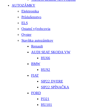
AUTOZÁMKY
Elektronika
Príslušenstvo
ELS
Ostatní výrobcovia
Oyster
Stavítka autozámkov
Renault
AUDI SEAT SKODA VW
HU66
BMW
HU92
FIAT
SIP22 DVERE
SIP22 SPÍNAČKA
FORD
FO21
HU101