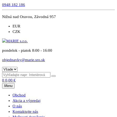
0948 182 186
Nižná nad Oravou, Závodná 957
EUR
CZK
pondelok - piatok 8:00 - 16:00
objednavky@marie.sro.sk
0
0,00
€
Menu
Obchod
Akcia a výpredaj
O nás
Kontaktujte nás