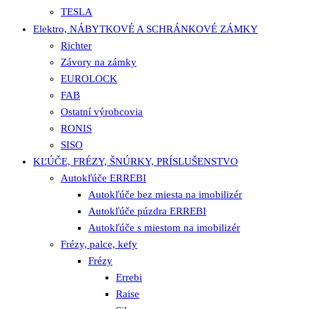
TESLA
Elektro, NÁBYTKOVÉ A SCHRÁNKOVÉ ZÁMKY
Richter
Závory na zámky
EUROLOCK
FAB
Ostatní výrobcovia
RONIS
SISO
KĽÚČE, FRÉZY, ŠNÚRKY, PRÍSLUŠENSTVO
Autokľúče ERREBI
Autokľúče bez miesta na imobilizér
Autokľúče púzdra ERREBI
Autokľúče s miestom na imobilizér
Frézy, palce, kefy
Frézy
Errebi
Raise