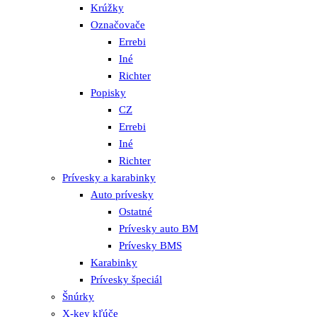
Krúžky
Označovače
Errebi
Iné
Richter
Popisky
CZ
Errebi
Iné
Richter
Prívesky a karabinky
Auto prívesky
Ostatné
Prívesky auto BM
Prívesky BMS
Karabinky
Prívesky špeciál
Šnúrky
X-key kľúče