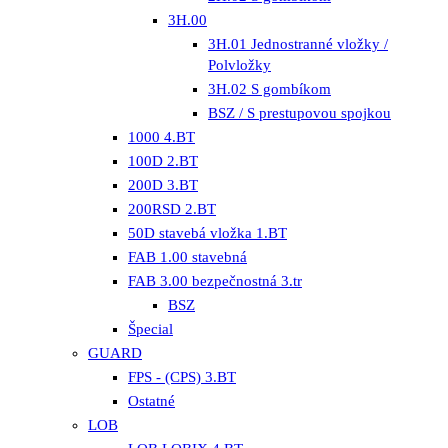
3H.00
3H.01 Jednostranné vložky /
Polvložky
3H.02 S gombíkom
BSZ / S prestupovou spojkou
1000 4.BT
100D 2.BT
200D 3.BT
200RSD 2.BT
50D stavebá vložka 1.BT
FAB 1.00 stavebná
FAB 3.00 bezpečnostná 3.tr
BSZ
Špecial
GUARD
FPS - (CPS) 3.BT
Ostatné
LOB