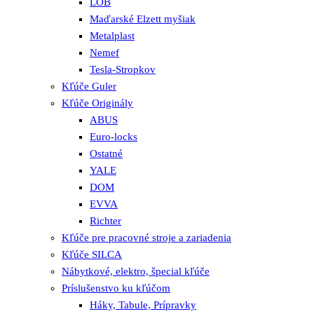
LOB
Maďarské Elzett myšiak
Metalplast
Nemef
Tesla-Stropkov
Kľúče Guler
Kľúče Originály
ABUS
Euro-locks
Ostatné
YALE
DOM
EVVA
Richter
Kľúče pre pracovné stroje a zariadenia
Kľúče SILCA
Nábytkové, elektro, špecial kľúče
Príslušenstvo ku kľúčom
Háky, Tabule, Prípravky