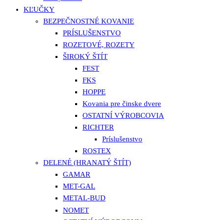
KĽUČKY
BEZPEČNOSTNÉ KOVANIE
PRÍSLUŠENSTVO
ROZETOVÉ, ROZETY
ŠIROKÝ ŠTÍT
FEST
FKS
HOPPE
Kovania pre činske dvere
OSTATNÍ VÝROBCOVIA
RICHTER
Príslušenstvo
ROSTEX
DELENÉ (HRANATÝ ŠTÍT)
GAMAR
MET-GAL
METAL-BUD
NOMET