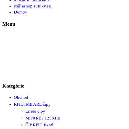
Možnosti doručenia
Náš eshop sufliky.sk
Domov
Menu
Kategórie
Obchod
RFID, MIFARE čipy
Errebi čipy
MIFARE / 125KHz
ČIP RFID fixný