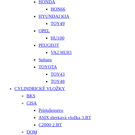
HONDA
HON66
HYUNDAI KIA
TOY49
OPEL
HU100
PEUGEOT
VA2 HU83
Subaru
TOYOTA
TOY43
TOY48
CYLINDRICKÉ VLOŽKY
BKS
CISA
Príslušenstvo
ASIX dierkavá vložka 3.BT
C2000 2.BT
DOM