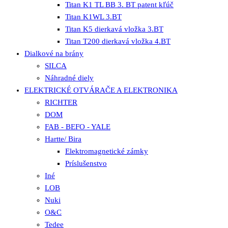
Titan K1 TL BB 3. BT patent kľúč
Titan K1WL 3.BT
Titan K5 dierkavá vložka 3.BT
Titan T200 dierkavá vložka 4.BT
Dialkové na brány
SILCA
Náhradné diely
ELEKTRICKÉ OTVÁRAČE A ELEKTRONIKA
RICHTER
DOM
FAB - BEFO - YALE
Hartte/ Bira
Elektromagnetické zámky
Príslušenstvo
Iné
LOB
Nuki
O&C
Tedee