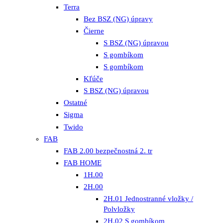
Terra
Bez BSZ (NG) úpravy
Čierne
S BSZ (NG) úpravou
S gombíkom
S gombíkom
Kľúče
S BSZ (NG) úpravou
Ostatné
Sigma
Twido
FAB
FAB 2.00 bezpečnostná 2. tr
FAB HOME
1H.00
2H.00
2H.01 Jednostranné vložky /
Polvložky
2H.02 S gombíkom