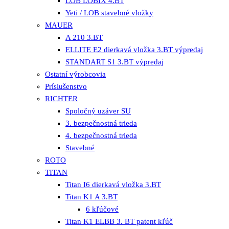
LOB LOBIX 4.BT
Yeti / LOB stavebné vložky
MAUER
A 210 3.BT
ELLITE E2 dierkavá vložka 3.BT výpredaj
STANDART S1 3.BT výpredaj
Ostatní výrobcovia
Príslušenstvo
RICHTER
Spoločný uzáver SU
3. bezpečnostná trieda
4. bezpečnostná trieda
Stavebné
ROTO
TITAN
Titan I6 dierkavá vložka 3.BT
Titan K1 A 3.BT
6 kľúčové
Titan K1 ELBB 3. BT patent kľúč