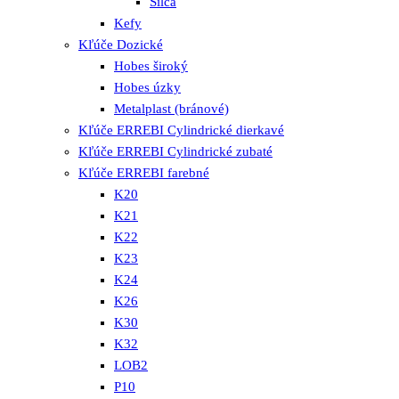
Silca
Kefy
Kľúče Dozické
Hobes široký
Hobes úzky
Metalplast (bránové)
Kľúče ERREBI Cylindrické dierkavé
Kľúče ERREBI Cylindrické zubaté
Kľúče ERREBI farebné
K20
K21
K22
K23
K24
K26
K30
K32
LOB2
P10