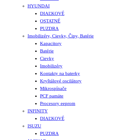
HYUNDAI
DIAĽKOVÉ
OSTATNÉ
PUZDRA
Imobilizéry, Cievky, Čipy, Batérie
Kapacitory
Batérie
Cievky
Imobilizéry
Kontakty na baterky
Kryštálové oscilátory
Mikrospínače
PCF pamäte
Procesory eeprom
INFINITY
DIAĽKOVÉ
ISUZU
PUZDRA