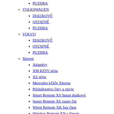
PUZDRA
VOLKSWAGEN
DIAĽKOVÉ
OSTATNÉ
PUZDRA
VOLVO
DIAĽKOVÉ
OSTATNÉ
PUZDRA
Xhorse
Adaptéry
XM KESY séria
XZ séria
Mercedes kľúče Xhorse
Príslušenstvo čipy a stroje
Smart Remote XS Smart dialkové
Super Remote XE super čip
Wired Remote XK bez čipu
Wireless Remote XN s čipom