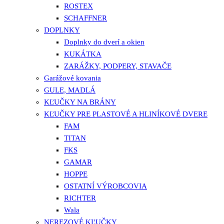
ROSTEX
SCHAFFNER
DOPLNKY
Doplnky do dverí a okien
KUKÁTKA
ZARÁŽKY, PODPERY, STAVAČE
Garážové kovania
GULE, MADLÁ
KĽUČKY NA BRÁNY
KĽUČKY PRE PLASTOVÉ A HLINÍKOVÉ DVERE
FAM
TITAN
FKS
GAMAR
HOPPE
OSTATNÍ VÝROBCOVIA
RICHTER
Wala
NEREZOVÉ KĽUČKY