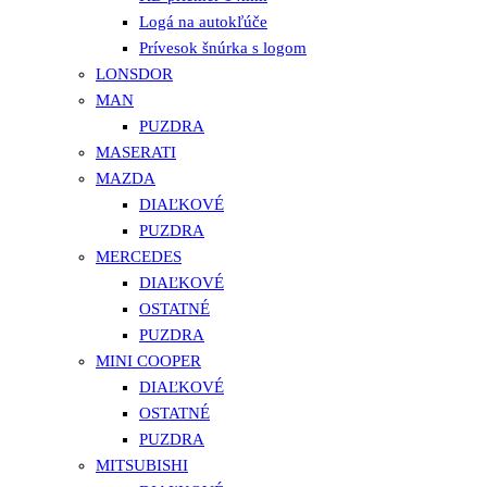
Logá na autokľúče
Prívesok šnúrka s logom
LONSDOR
MAN
PUZDRA
MASERATI
MAZDA
DIAĽKOVÉ
PUZDRA
MERCEDES
DIAĽKOVÉ
OSTATNÉ
PUZDRA
MINI COOPER
DIAĽKOVÉ
OSTATNÉ
PUZDRA
MITSUBISHI