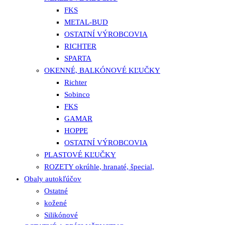
FKS
METAL-BUD
OSTATNÍ VÝROBCOVIA
RICHTER
SPARTA
OKENNÉ, BALKÓNOVÉ KĽUČKY
Richter
Sobinco
FKS
GAMAR
HOPPE
OSTATNÍ VÝROBCOVIA
PLASTOVÉ KĽUČKY
ROZETY okrúhle, hranaté, špecial,
Obaly autokľúčov
Ostatné
kožené
Silikónové