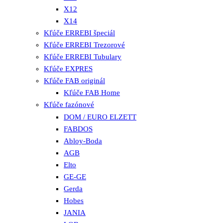
X12
X14
Kľúče ERREBI špeciál
Kľúče ERREBI Trezorové
Kľúče ERREBI Tubulary
Kľúče EXPRES
Kľúče FAB originál
Kľúče FAB Home
Kľúče fazónové
DOM / EURO ELZETT
FABDOS
Abloy-Boda
AGB
Elto
GE-GE
Gerda
Hobes
JANIA