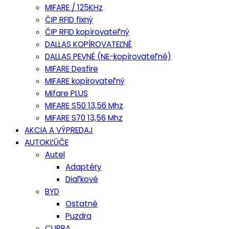
MIFARE / 125KHz
ČIP RFID fixný
ČIP RFID kopírovateľný
DALLAS KOPÍROVATEĽNĚ
DALLAS PEVNÉ (NE-kopírovateľné)
MIFARE Desfire
MIFARE kopírovateľný
Mifare PLUS
MIFARE S50 13,56 Mhz
MIFARE S70 13,56 Mhz
AKCIA A VÝPREDAJ
AUTOKĽÚČE
Autel
Adaptéry
Diaľkové
BYD
Ostatné
Puzdra
CUPRA