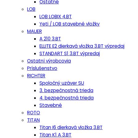
Ostatné
LOB
LOB LOBIX 4.BT
Yeti / LOB stavebné vložky
MAUER
A 210 3.BT
ELLITE E2 dierkavá vložka 3.BT výpredaj
STANDART S1 3.BT výpredaj
Ostatní výrobcovia
Príslušenstvo
RICHTER
Spoločný uzáver SU
3. bezpečnostná trieda
4. bezpečnostná trieda
Stavebné
ROTO
TITAN
Titan I6 dierkavá vložka 3.BT
Titan K1 A 3.BT