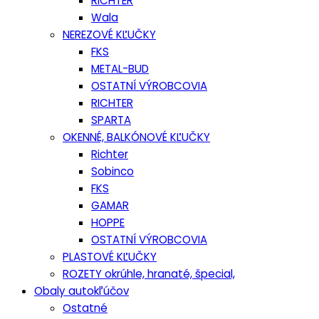
RICHTER
Wala
NEREZOVÉ KĽUČKY
FKS
METAL-BUD
OSTATNÍ VÝROBCOVIA
RICHTER
SPARTA
OKENNÉ, BALKÓNOVÉ KĽUČKY
Richter
Sobinco
FKS
GAMAR
HOPPE
OSTATNÍ VÝROBCOVIA
PLASTOVÉ KĽUČKY
ROZETY okrúhle, hranaté, špecial,
Obaly autokľúčov
Ostatné