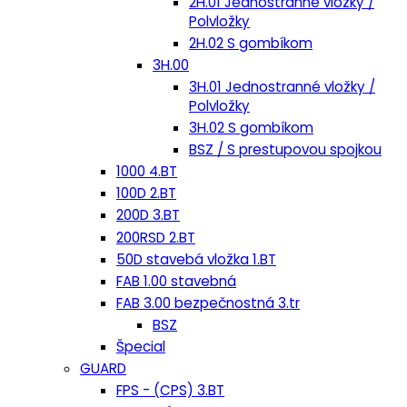
2H.01 Jednostranné vložky /
Polvložky
2H.02 S gombíkom
3H.00
3H.01 Jednostranné vložky /
Polvložky
3H.02 S gombíkom
BSZ / S prestupovou spojkou
1000 4.BT
100D 2.BT
200D 3.BT
200RSD 2.BT
50D stavebá vložka 1.BT
FAB 1.00 stavebná
FAB 3.00 bezpečnostná 3.tr
BSZ
Špecial
GUARD
FPS - (CPS) 3.BT