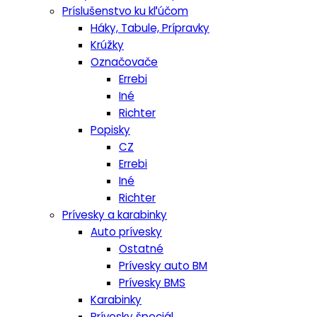
Príslušenstvo ku kľúčom
Háky, Tabule, Prípravky
Krúžky
Označovače
Errebi
Iné
Richter
Popisky
CZ
Errebi
Iné
Richter
Prívesky a karabinky
Auto prívesky
Ostatné
Prívesky auto BM
Prívesky BMS
Karabinky
Prívesky špeciál