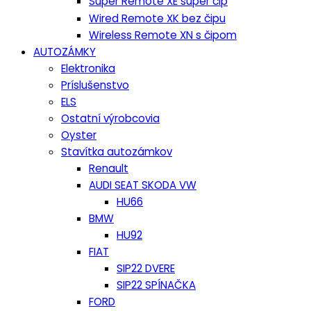
Super Remote XE super čip
Wired Remote XK bez čipu
Wireless Remote XN s čipom
AUTOZÁMKY
Elektronika
Príslušenstvo
ELS
Ostatní výrobcovia
Oyster
Stavítka autozámkov
Renault
AUDI SEAT SKODA VW
HU66
BMW
HU92
FIAT
SIP22 DVERE
SIP22 SPÍNAČKA
FORD