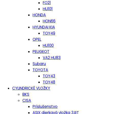
FO21
HU101
HONDA
HON66
HYUNDAI KIA
TOY49
OPEL
HU100
PEUGEOT
VA2 HU83
Subaru
TOYOTA
TOY43
TOY48
CYLINDRICKÉ VLOŽKY
BKS
CISA
Príslušenstvo
ASIX dierkavá vložka 3.BT