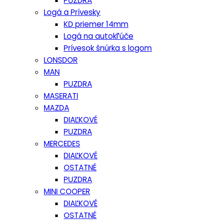
PUZDRA
Logá a Prívesky
KD priemer 14mm
Logá na autokľúče
Prívesok šnúrka s logom
LONSDOR
MAN
PUZDRA
MASERATI
MAZDA
DIAĽKOVÉ
PUZDRA
MERCEDES
DIAĽKOVÉ
OSTATNÉ
PUZDRA
MINI COOPER
DIAĽKOVÉ
OSTATNÉ