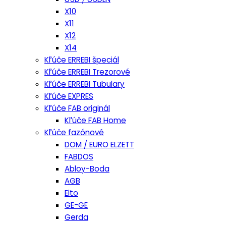
X10
X11
X12
X14
Kľúče ERREBI špeciál
Kľúče ERREBI Trezorové
Kľúče ERREBI Tubulary
Kľúče EXPRES
Kľúče FAB originál
Kľúče FAB Home
Kľúče fazónové
DOM / EURO ELZETT
FABDOS
Abloy-Boda
AGB
Elto
GE-GE
Gerda