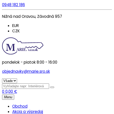
0948 182 186
Nižná nad Oravou, Závodná 957
EUR
CZK
pondelok - piatok 8:00 - 16:00
objednavky@marie.sro.sk
0
0,00
€
Menu
Obchod
Akcia a výpredaj