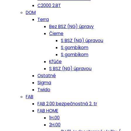
C2000 2.BT
DOM
Terra
Bez BSZ (NG) úpravy
Čierne
S BSZ (NG) úpravou
S gombíkom
S gombíkom
Kľúče
S BSZ (NG) úpravou
Ostatné
Sigma
Twido
FAB
FAB 2.00 bezpečnostná 2. tr
FAB HOME
1H.00
2H.00