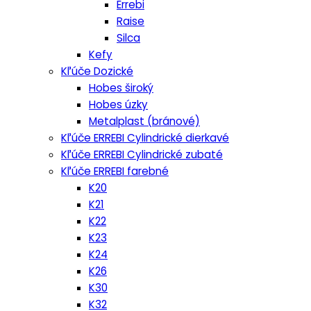
Errebi
Raise
Silca
Kefy
Kľúče Dozické
Hobes široký
Hobes úzky
Metalplast (bránové)
Kľúče ERREBI Cylindrické dierkavé
Kľúče ERREBI Cylindrické zubaté
Kľúče ERREBI farebné
K20
K21
K22
K23
K24
K26
K30
K32