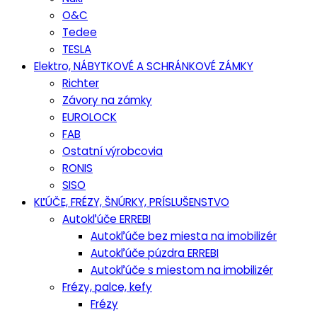
O&C
Tedee
TESLA
Elektro, NÁBYTKOVÉ A SCHRÁNKOVÉ ZÁMKY
Richter
Závory na zámky
EUROLOCK
FAB
Ostatní výrobcovia
RONIS
SISO
KĽÚČE, FRÉZY, ŠNÚRKY, PRÍSLUŠENSTVO
Autokľúče ERREBI
Autokľúče bez miesta na imobilizér
Autokľúče púzdra ERREBI
Autokľúče s miestom na imobilizér
Frézy, palce, kefy
Frézy