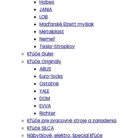
Hobes
JANIA
LOB
Maďarské Elzett myšiak
Metalplast
Nemef
Tesla-Stropkov
Kľúče Guler
Kľúče Originály
ABUS
Euro-locks
Ostatné
YALE
DOM
EVVA
Richter
Kľúče pre pracovné stroje a zariadenia
Kľúče SILCA
Nábytkové, elektro, špecial kľúče