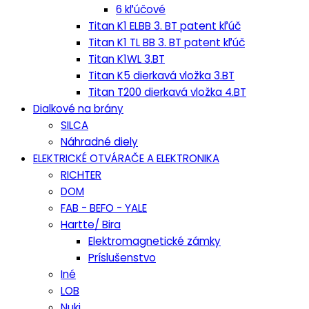
6 kľúčové
Titan K1 ELBB 3. BT patent kľúč
Titan K1 TL BB 3. BT patent kľúč
Titan K1WL 3.BT
Titan K5 dierkavá vložka 3.BT
Titan T200 dierkavá vložka 4.BT
Dialkové na brány
SILCA
Náhradné diely
ELEKTRICKÉ OTVÁRAČE A ELEKTRONIKA
RICHTER
DOM
FAB - BEFO - YALE
Hartte/ Bira
Elektromagnetické zámky
Príslušenstvo
Iné
LOB
Nuki