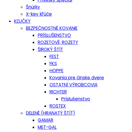
Šnúrky
X-key kľúče
KĽUČKY
BEZPEČNOSTNÉ KOVANIE
PRÍSLUŠENSTVO
ROZETOVÉ, ROZETY
ŠIROKÝ ŠTÍT
FEST
FKS
HOPPE
Kovania pre činske dvere
OSTATNÍ VÝROBCOVIA
RICHTER
Príslušenstvo
ROSTEX
DELENÉ (HRANATÝ ŠTÍT)
GAMAR
MET-GAL