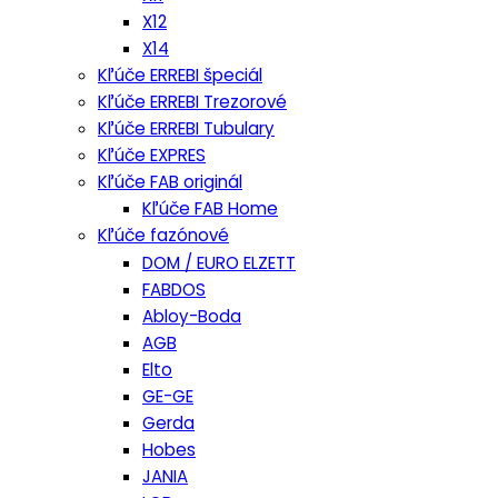
X12
X14
Kľúče ERREBI špeciál
Kľúče ERREBI Trezorové
Kľúče ERREBI Tubulary
Kľúče EXPRES
Kľúče FAB originál
Kľúče FAB Home
Kľúče fazónové
DOM / EURO ELZETT
FABDOS
Abloy-Boda
AGB
Elto
GE-GE
Gerda
Hobes
JANIA