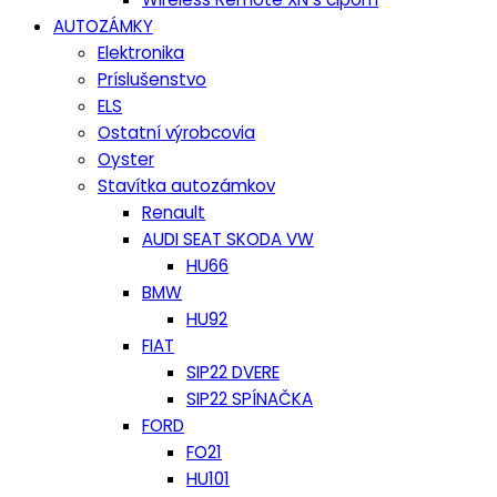
AUTOZÁMKY
Elektronika
Príslušenstvo
ELS
Ostatní výrobcovia
Oyster
Stavítka autozámkov
Renault
AUDI SEAT SKODA VW
HU66
BMW
HU92
FIAT
SIP22 DVERE
SIP22 SPÍNAČKA
FORD
FO21
HU101