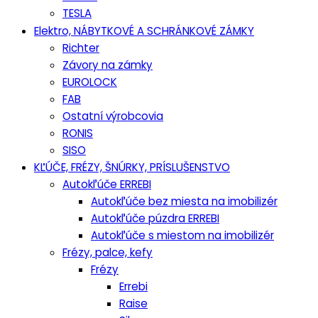
TESLA
Elektro, NÁBYTKOVÉ A SCHRÁNKOVÉ ZÁMKY
Richter
Závory na zámky
EUROLOCK
FAB
Ostatní výrobcovia
RONIS
SISO
KĽÚČE, FRÉZY, ŠNÚRKY, PRÍSLUŠENSTVO
Autokľúče ERREBI
Autokľúče bez miesta na imobilizér
Autokľúče púzdra ERREBI
Autokľúče s miestom na imobilizér
Frézy, palce, kefy
Frézy
Errebi
Raise