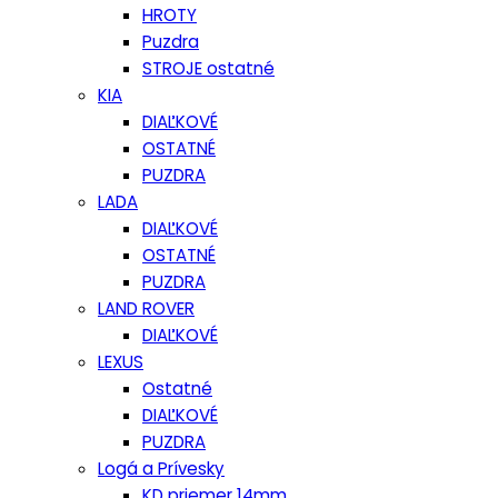
HROTY
Puzdra
STROJE ostatné
KIA
DIAĽKOVÉ
OSTATNÉ
PUZDRA
LADA
DIAĽKOVÉ
OSTATNÉ
PUZDRA
LAND ROVER
DIAĽKOVÉ
LEXUS
Ostatné
DIAĽKOVÉ
PUZDRA
Logá a Prívesky
KD priemer 14mm