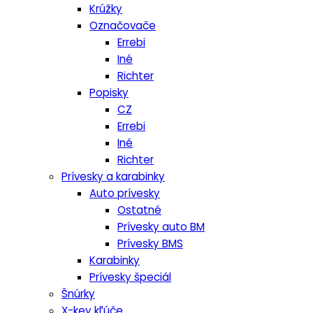
Krúžky
Označovače
Errebi
Iné
Richter
Popisky
CZ
Errebi
Iné
Richter
Prívesky a karabinky
Auto prívesky
Ostatné
Prívesky auto BM
Prívesky BMS
Karabinky
Prívesky špeciál
Šnúrky
X-key kľúče