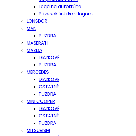
Logá na autokľúče
Prívesok šnúrka s logom
LONSDOR
MAN
PUZDRA
MASERATI
MAZDA
DIAĽKOVÉ
PUZDRA
MERCEDES
DIAĽKOVÉ
OSTATNÉ
PUZDRA
MINI COOPER
DIAĽKOVÉ
OSTATNÉ
PUZDRA
MITSUBISHI