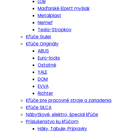
LOB
Maďarské Elzett myšiak
Metalplast
Nemef
Tesla-Stropkov
Kľúče Guler
Kľúče Originály
ABUS
Euro-locks
Ostatné
YALE
DOM
EVVA
Richter
Kľúče pre pracovné stroje a zariadenia
Kľúče SILCA
Nábytkové, elektro, špecial kľúče
Príslušenstvo ku kľúčom
Háky, Tabule, Prípravky