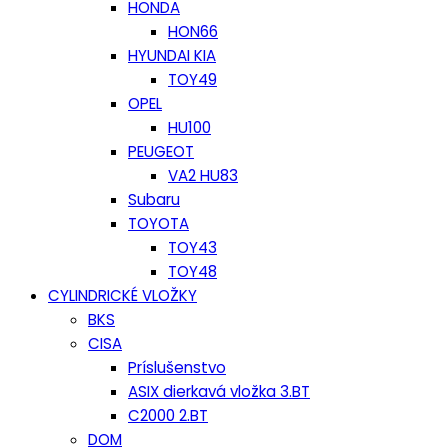
HONDA
HON66
HYUNDAI KIA
TOY49
OPEL
HU100
PEUGEOT
VA2 HU83
Subaru
TOYOTA
TOY43
TOY48
CYLINDRICKÉ VLOŽKY
BKS
CISA
Príslušenstvo
ASIX dierkavá vložka 3.BT
C2000 2.BT
DOM