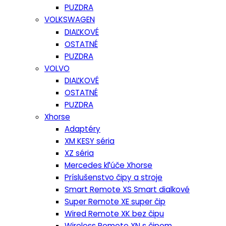
PUZDRA
VOLKSWAGEN
DIAĽKOVÉ
OSTATNÉ
PUZDRA
VOLVO
DIAĽKOVÉ
OSTATNÉ
PUZDRA
Xhorse
Adaptéry
XM KESY séria
XZ séria
Mercedes kľúče Xhorse
Príslušenstvo čipy a stroje
Smart Remote XS Smart dialkové
Super Remote XE super čip
Wired Remote XK bez čipu
Wireless Remote XN s čipom