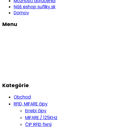
Možnosti doručenia
Náš eshop sufliky.sk
Domov
Menu
Kategórie
Obchod
RFID, MIFARE čipy
Errebi čipy
MIFARE / 125KHz
ČIP RFID fixný