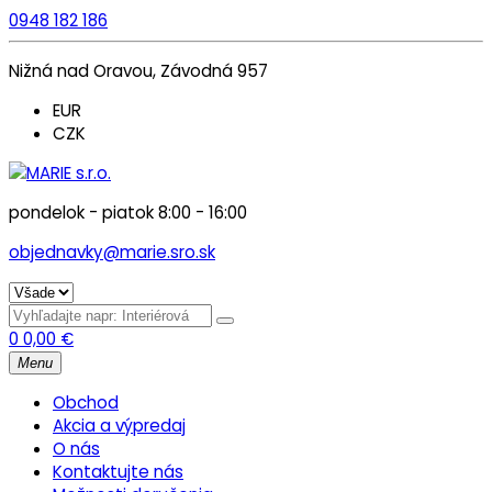
0948 182 186
Nižná nad Oravou, Závodná 957
EUR
CZK
pondelok - piatok 8:00 - 16:00
objednavky@marie.sro.sk
0
0,00
€
Menu
Obchod
Akcia a výpredaj
O nás
Kontaktujte nás