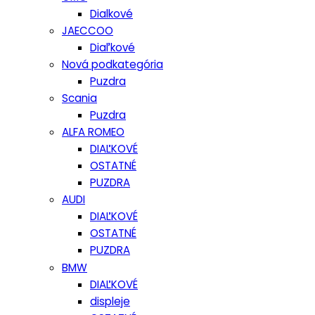
Dialkové
JAECCOO
Diaľkové
Nová podkategória
Puzdra
Scania
Puzdra
ALFA ROMEO
DIAĽKOVÉ
OSTATNÉ
PUZDRA
AUDI
DIAĽKOVÉ
OSTATNÉ
PUZDRA
BMW
DIAĽKOVÉ
displeje