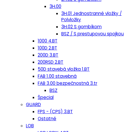
3H.00
3H.01 Jednostranné vložky /
Polvložky
3H.02 S gombíkom
BSZ / S prestupovou spojkou
1000 4.BT
100D 2.BT
200D 3.BT
200RSD 2.BT
50D stavebá vložka 1.BT
FAB 1.00 stavebná
FAB 3.00 bezpečnostná 3.tr
BSZ
Špecial
GUARD
FPS - (CPS) 3.BT
Ostatné
LOB