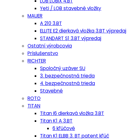
LOB LOBIX 4.BT
Yeti / LOB stavebné vložky
MAUER
A 210 3.BT
ELLITE E2 dierkavá vložka 3.BT výpredaj
STANDART S1 3.BT výpredaj
Ostatní výrobcovia
Príslušenstvo
RICHTER
Spoločný uzáver SU
3. bezpečnostná trieda
4. bezpečnostná trieda
Stavebné
ROTO
TITAN
Titan I6 dierkavá vložka 3.BT
Titan K1 A 3.BT
6 kľúčové
Titan K1 ELBB 3. BT patent kľúč