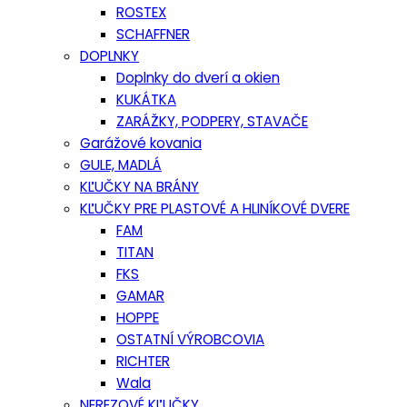
ROSTEX
SCHAFFNER
DOPLNKY
Doplnky do dverí a okien
KUKÁTKA
ZARÁŽKY, PODPERY, STAVAČE
Garážové kovania
GULE, MADLÁ
KĽUČKY NA BRÁNY
KĽUČKY PRE PLASTOVÉ A HLINÍKOVÉ DVERE
FAM
TITAN
FKS
GAMAR
HOPPE
OSTATNÍ VÝROBCOVIA
RICHTER
Wala
NEREZOVÉ KĽUČKY