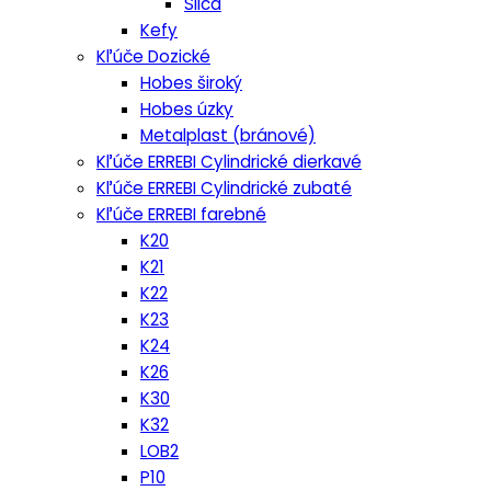
Silca
Kefy
Kľúče Dozické
Hobes široký
Hobes úzky
Metalplast (bránové)
Kľúče ERREBI Cylindrické dierkavé
Kľúče ERREBI Cylindrické zubaté
Kľúče ERREBI farebné
K20
K21
K22
K23
K24
K26
K30
K32
LOB2
P10