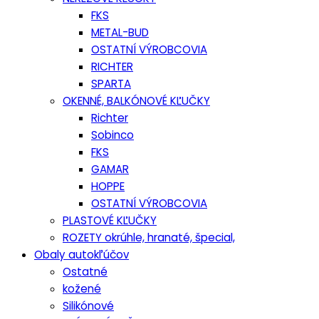
FKS
METAL-BUD
OSTATNÍ VÝROBCOVIA
RICHTER
SPARTA
OKENNÉ, BALKÓNOVÉ KĽUČKY
Richter
Sobinco
FKS
GAMAR
HOPPE
OSTATNÍ VÝROBCOVIA
PLASTOVÉ KĽUČKY
ROZETY okrúhle, hranaté, špecial,
Obaly autokľúčov
Ostatné
kožené
Silikónové