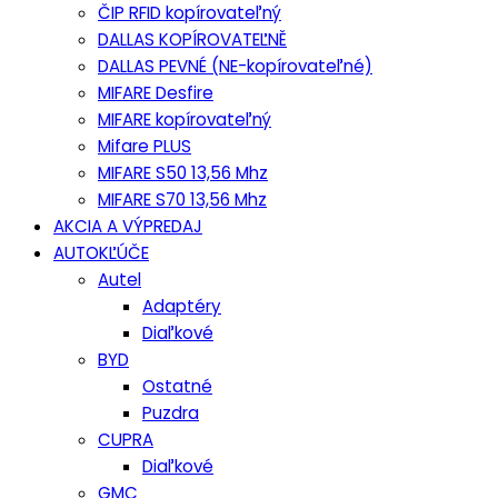
ČIP RFID kopírovateľný
DALLAS KOPÍROVATEĽNĚ
DALLAS PEVNÉ (NE-kopírovateľné)
MIFARE Desfire
MIFARE kopírovateľný
Mifare PLUS
MIFARE S50 13,56 Mhz
MIFARE S70 13,56 Mhz
AKCIA A VÝPREDAJ
AUTOKĽÚČE
Autel
Adaptéry
Diaľkové
BYD
Ostatné
Puzdra
CUPRA
Diaľkové
GMC