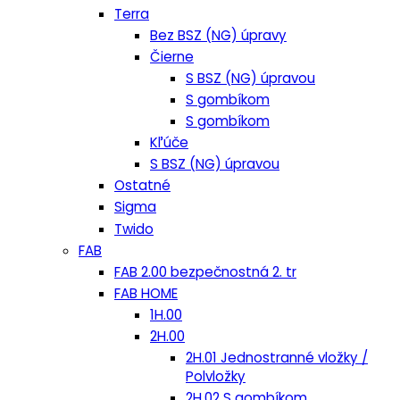
Terra
Bez BSZ (NG) úpravy
Čierne
S BSZ (NG) úpravou
S gombíkom
S gombíkom
Kľúče
S BSZ (NG) úpravou
Ostatné
Sigma
Twido
FAB
FAB 2.00 bezpečnostná 2. tr
FAB HOME
1H.00
2H.00
2H.01 Jednostranné vložky /
Polvložky
2H.02 S gombíkom