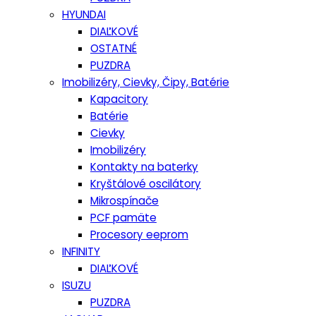
HYUNDAI
DIAĽKOVÉ
OSTATNÉ
PUZDRA
Imobilizéry, Cievky, Čipy, Batérie
Kapacitory
Batérie
Cievky
Imobilizéry
Kontakty na baterky
Kryštálové oscilátory
Mikrospínače
PCF pamäte
Procesory eeprom
INFINITY
DIAĽKOVÉ
ISUZU
PUZDRA