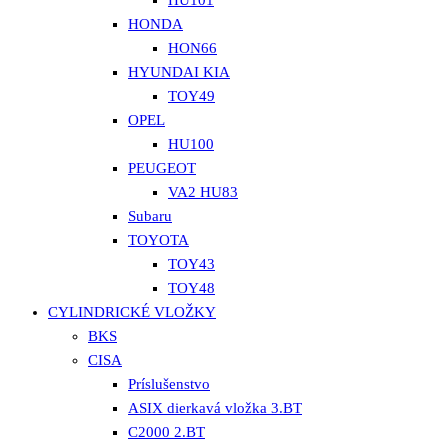
HU101
HONDA
HON66
HYUNDAI KIA
TOY49
OPEL
HU100
PEUGEOT
VA2 HU83
Subaru
TOYOTA
TOY43
TOY48
CYLINDRICKÉ VLOŽKY
BKS
CISA
Príslušenstvo
ASIX dierkavá vložka 3.BT
C2000 2.BT