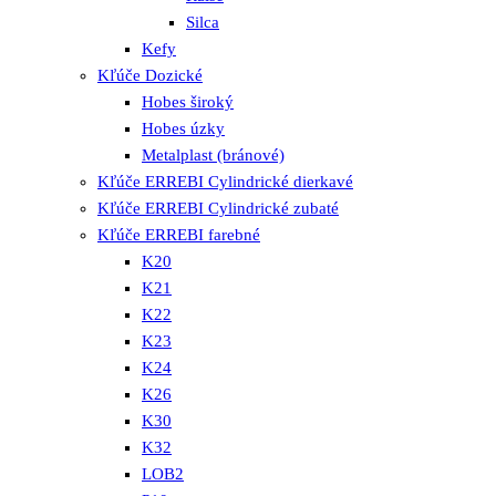
Silca
Kefy
Kľúče Dozické
Hobes široký
Hobes úzky
Metalplast (bránové)
Kľúče ERREBI Cylindrické dierkavé
Kľúče ERREBI Cylindrické zubaté
Kľúče ERREBI farebné
K20
K21
K22
K23
K24
K26
K30
K32
LOB2