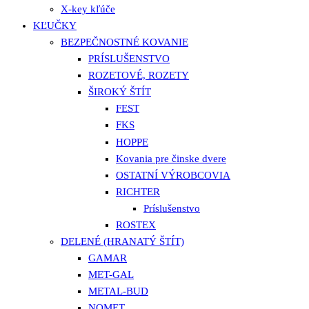
X-key kľúče
KĽUČKY
BEZPEČNOSTNÉ KOVANIE
PRÍSLUŠENSTVO
ROZETOVÉ, ROZETY
ŠIROKÝ ŠTÍT
FEST
FKS
HOPPE
Kovania pre činske dvere
OSTATNÍ VÝROBCOVIA
RICHTER
Príslušenstvo
ROSTEX
DELENÉ (HRANATÝ ŠTÍT)
GAMAR
MET-GAL
METAL-BUD
NOMET