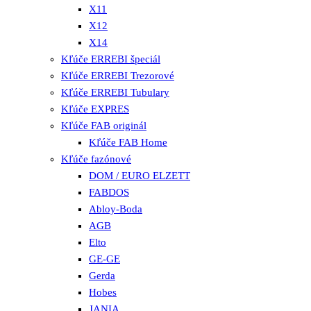
X11
X12
X14
Kľúče ERREBI špeciál
Kľúče ERREBI Trezorové
Kľúče ERREBI Tubulary
Kľúče EXPRES
Kľúče FAB originál
Kľúče FAB Home
Kľúče fazónové
DOM / EURO ELZETT
FABDOS
Abloy-Boda
AGB
Elto
GE-GE
Gerda
Hobes
JANIA