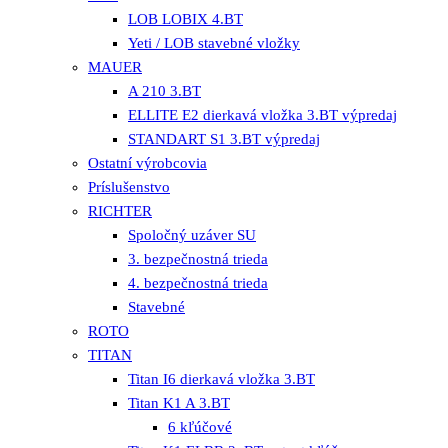
LOB LOBIX 4.BT
Yeti / LOB stavebné vložky
MAUER
A 210 3.BT
ELLITE E2 dierkavá vložka 3.BT výpredaj
STANDART S1 3.BT výpredaj
Ostatní výrobcovia
Príslušenstvo
RICHTER
Spoločný uzáver SU
3. bezpečnostná trieda
4. bezpečnostná trieda
Stavebné
ROTO
TITAN
Titan I6 dierkavá vložka 3.BT
Titan K1 A 3.BT
6 kľúčové