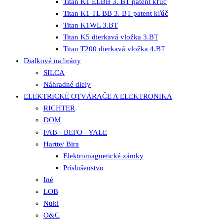
Titan K1 ELBB 3. BT patent kľúč
Titan K1 TL BB 3. BT patent kľúč
Titan K1WL 3.BT
Titan K5 dierkavá vložka 3.BT
Titan T200 dierkavá vložka 4.BT
Dialkové na brány
SILCA
Náhradné diely
ELEKTRICKÉ OTVÁRAČE A ELEKTRONIKA
RICHTER
DOM
FAB - BEFO - YALE
Hartte/ Bira
Elektromagnetické zámky
Príslušenstvo
Iné
LOB
Nuki
O&C