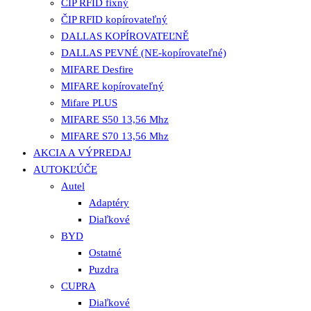
ČIP RFID fixný
ČIP RFID kopírovateľný
DALLAS KOPÍROVATEĽNĚ
DALLAS PEVNÉ (NE-kopírovateľné)
MIFARE Desfire
MIFARE kopírovateľný
Mifare PLUS
MIFARE S50 13,56 Mhz
MIFARE S70 13,56 Mhz
AKCIA A VÝPREDAJ
AUTOKĽÚČE
Autel
Adaptéry
Diaľkové
BYD
Ostatné
Puzdra
CUPRA
Diaľkové