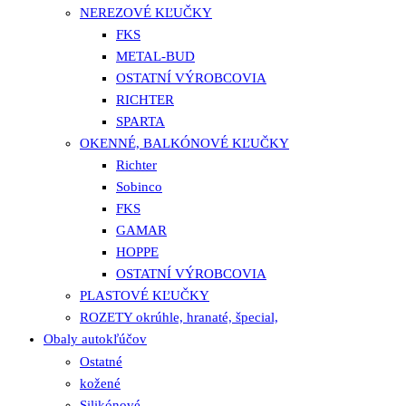
NEREZOVÉ KĽUČKY
FKS
METAL-BUD
OSTATNÍ VÝROBCOVIA
RICHTER
SPARTA
OKENNÉ, BALKÓNOVÉ KĽUČKY
Richter
Sobinco
FKS
GAMAR
HOPPE
OSTATNÍ VÝROBCOVIA
PLASTOVÉ KĽUČKY
ROZETY okrúhle, hranaté, špecial,
Obaly autokľúčov
Ostatné
kožené
Silikónové