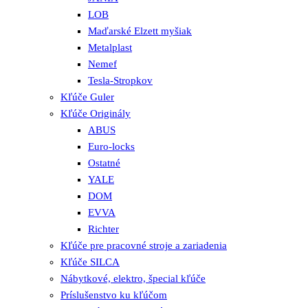
LOB
Maďarské Elzett myšiak
Metalplast
Nemef
Tesla-Stropkov
Kľúče Guler
Kľúče Originály
ABUS
Euro-locks
Ostatné
YALE
DOM
EVVA
Richter
Kľúče pre pracovné stroje a zariadenia
Kľúče SILCA
Nábytkové, elektro, špecial kľúče
Príslušenstvo ku kľúčom