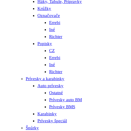
Háky, Tabule, Prípravky
Krúžky
Označovače
Errebi
Iné
Richter
Popisky
CZ
Errebi
Iné
Richter
Prívesky a karabinky
Auto prívesky
Ostatné
Prívesky auto BM
Prívesky BMS
Karabinky
Prívesky špeciál
Šnúrky