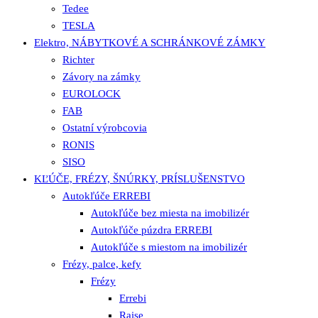
Tedee
TESLA
Elektro, NÁBYTKOVÉ A SCHRÁNKOVÉ ZÁMKY
Richter
Závory na zámky
EUROLOCK
FAB
Ostatní výrobcovia
RONIS
SISO
KĽÚČE, FRÉZY, ŠNÚRKY, PRÍSLUŠENSTVO
Autokľúče ERREBI
Autokľúče bez miesta na imobilizér
Autokľúče púzdra ERREBI
Autokľúče s miestom na imobilizér
Frézy, palce, kefy
Frézy
Errebi
Raise