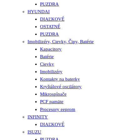
PUZDRA
HYUNDAI
DIAĽKOVÉ
OSTATNÉ
PUZDRA
Imobilizéry, Cievky, Čipy, Batérie
Kapacitory
Batérie
Cievky
Imobilizéry
Kontakty na baterky
Kryštálové oscilátory
Mikrospínače
PCF pamäte
Procesory eeprom
INFINITY
DIAĽKOVÉ
ISUZU
PUZDRA