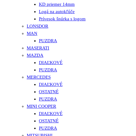
KD priemer 14mm
Logá na autokľúče
Prívesok šnúrka s logom
LONSDOR
MAN
PUZDRA
MASERATI
MAZDA
DIAĽKOVÉ
PUZDRA
MERCEDES
DIAĽKOVÉ
OSTATNÉ
PUZDRA
MINI COOPER
DIAĽKOVÉ
OSTATNÉ
PUZDRA
MITSUBISHI