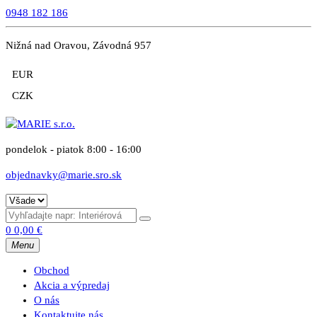
0948 182 186
Nižná nad Oravou, Závodná 957
EUR
CZK
pondelok - piatok 8:00 - 16:00
objednavky@marie.sro.sk
0
0,00
€
Menu
Obchod
Akcia a výpredaj
O nás
Kontaktujte nás