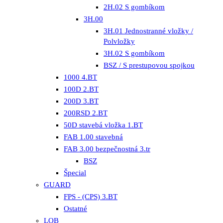
2H.02 S gombíkom
3H.00
3H.01 Jednostranné vložky /
Polvložky
3H.02 S gombíkom
BSZ / S prestupovou spojkou
1000 4.BT
100D 2.BT
200D 3.BT
200RSD 2.BT
50D stavebá vložka 1.BT
FAB 1.00 stavebná
FAB 3.00 bezpečnostná 3.tr
BSZ
Špecial
GUARD
FPS - (CPS) 3.BT
Ostatné
LOB