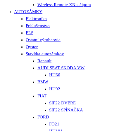
Wireless Remote XN s čipom
AUTOZÁMKY
Elektronika
Príslušenstvo
ELS
Ostatní výrobcovia
Oyster
Stavítka autozámkov
Renault
AUDI SEAT SKODA VW
HU66
BMW
HU92
FIAT
SIP22 DVERE
SIP22 SPÍNAČKA
FORD
FO21