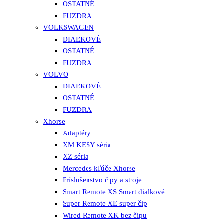
OSTATNÉ
PUZDRA
VOLKSWAGEN
DIAĽKOVÉ
OSTATNÉ
PUZDRA
VOLVO
DIAĽKOVÉ
OSTATNÉ
PUZDRA
Xhorse
Adaptéry
XM KESY séria
XZ séria
Mercedes kľúče Xhorse
Príslušenstvo čipy a stroje
Smart Remote XS Smart dialkové
Super Remote XE super čip
Wired Remote XK bez čipu