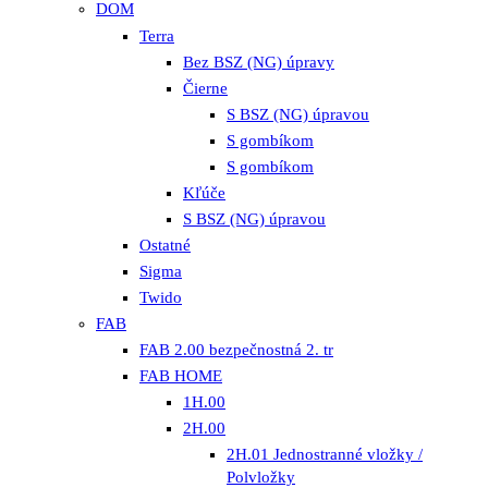
DOM
Terra
Bez BSZ (NG) úpravy
Čierne
S BSZ (NG) úpravou
S gombíkom
S gombíkom
Kľúče
S BSZ (NG) úpravou
Ostatné
Sigma
Twido
FAB
FAB 2.00 bezpečnostná 2. tr
FAB HOME
1H.00
2H.00
2H.01 Jednostranné vložky /
Polvložky