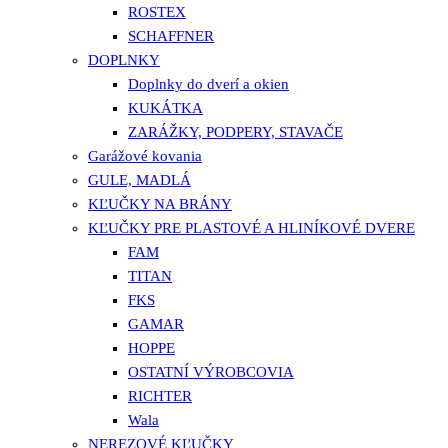
ROSTEX
SCHAFFNER
DOPLNKY
Doplnky do dverí a okien
KUKÁTKA
ZARÁŽKY, PODPERY, STAVAČE
Garážové kovania
GULE, MADLÁ
KĽUČKY NA BRÁNY
KĽUČKY PRE PLASTOVÉ A HLINÍKOVÉ DVERE
FAM
TITAN
FKS
GAMAR
HOPPE
OSTATNÍ VÝROBCOVIA
RICHTER
Wala
NEREZOVÉ KĽUČKY