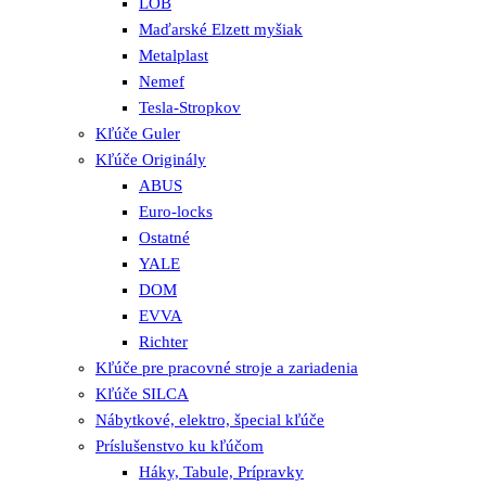
LOB
Maďarské Elzett myšiak
Metalplast
Nemef
Tesla-Stropkov
Kľúče Guler
Kľúče Originály
ABUS
Euro-locks
Ostatné
YALE
DOM
EVVA
Richter
Kľúče pre pracovné stroje a zariadenia
Kľúče SILCA
Nábytkové, elektro, špecial kľúče
Príslušenstvo ku kľúčom
Háky, Tabule, Prípravky