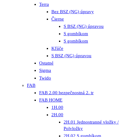
Terra
Bez BSZ (NG) úpravy
Čierne
S BSZ (NG) úpravou
S gombíkom
S gombíkom
Kľúče
S BSZ (NG) úpravou
Ostatné
Sigma
Twido
FAB
FAB 2.00 bezpečnostná 2. tr
FAB HOME
1H.00
2H.00
2H.01 Jednostranné vložky /
Polvložky
2H.02 S gombíkom