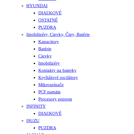
HYUNDAI
DIAĽKOVÉ
OSTATNÉ
PUZDRA
Imobilizéry, Cievky, Čipy, Batérie
Kapacitory
Batérie
Cievky
Imobilizéry
Kontakty na baterky
Kryštálové oscilátory
Mikrospínače
PCF pamäte
Procesory eeprom
INFINITY
DIAĽKOVÉ
ISUZU
PUZDRA