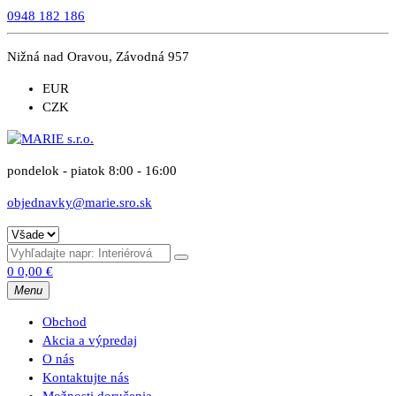
0948 182 186
Nižná nad Oravou, Závodná 957
EUR
CZK
pondelok - piatok 8:00 - 16:00
objednavky@marie.sro.sk
0
0,00
€
Menu
Obchod
Akcia a výpredaj
O nás
Kontaktujte nás