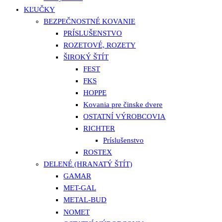
KĽUČKY
BEZPEČNOSTNÉ KOVANIE
PRÍSLUŠENSTVO
ROZETOVÉ, ROZETY
ŠIROKÝ ŠTÍT
FEST
FKS
HOPPE
Kovania pre činske dvere
OSTATNÍ VÝROBCOVIA
RICHTER
Príslušenstvo
ROSTEX
DELENÉ (HRANATÝ ŠTÍT)
GAMAR
MET-GAL
METAL-BUD
NOMET