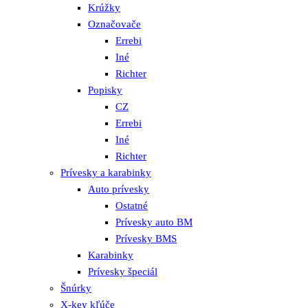
Krúžky
Označovače
Errebi
Iné
Richter
Popisky
CZ
Errebi
Iné
Richter
Prívesky a karabinky
Auto prívesky
Ostatné
Prívesky auto BM
Prívesky BMS
Karabinky
Prívesky špeciál
Šnúrky
X-key kľúče