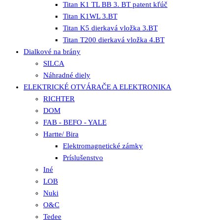
Titan K1 TL BB 3. BT patent kľúč
Titan K1WL 3.BT
Titan K5 dierkavá vložka 3.BT
Titan T200 dierkavá vložka 4.BT
Dialkové na brány
SILCA
Náhradné diely
ELEKTRICKÉ OTVÁRAČE A ELEKTRONIKA
RICHTER
DOM
FAB - BEFO - YALE
Hartte/ Bira
Elektromagnetické zámky
Príslušenstvo
Iné
LOB
Nuki
O&C
Tedee