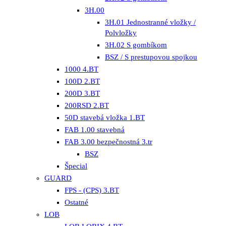
3H.00
3H.01 Jednostranné vložky /
Polvložky
3H.02 S gombíkom
BSZ / S prestupovou spojkou
1000 4.BT
100D 2.BT
200D 3.BT
200RSD 2.BT
50D stavebá vložka 1.BT
FAB 1.00 stavebná
FAB 3.00 bezpečnostná 3.tr
BSZ
Špecial
GUARD
FPS - (CPS) 3.BT
Ostatné
LOB