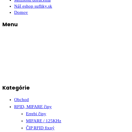
Možnosti doručenia
Náš eshop sufliky.sk
Domov
Menu
Kategórie
Obchod
RFID, MIFARE čipy
Errebi čipy
MIFARE / 125KHz
ČIP RFID fixný