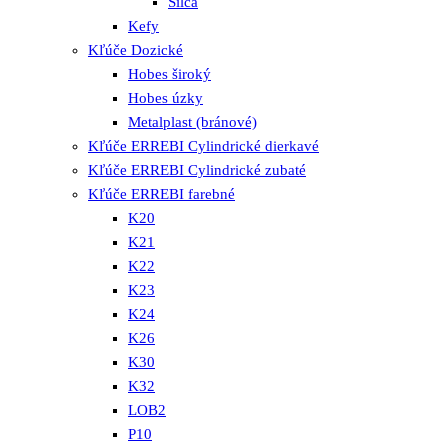
Silca
Kefy
Kľúče Dozické
Hobes široký
Hobes úzky
Metalplast (bránové)
Kľúče ERREBI Cylindrické dierkavé
Kľúče ERREBI Cylindrické zubaté
Kľúče ERREBI farebné
K20
K21
K22
K23
K24
K26
K30
K32
LOB2
P10