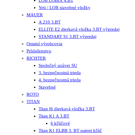
LOB LOBIX 4.BT
Yeti / LOB stavebné vložky
MAUER
A 210 3.BT
ELLITE E2 dierkavá vložka 3.BT výpredaj
STANDART S1 3.BT výpredaj
Ostatní výrobcovia
Príslušenstvo
RICHTER
Spoločný uzáver SU
3. bezpečnostná trieda
4. bezpečnostná trieda
Stavebné
ROTO
TITAN
Titan I6 dierkavá vložka 3.BT
Titan K1 A 3.BT
6 kľúčové
Titan K1 ELBB 3. BT patent kľúč