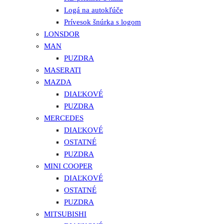
Logá na autokľúče
Prívesok šnúrka s logom
LONSDOR
MAN
PUZDRA
MASERATI
MAZDA
DIAĽKOVÉ
PUZDRA
MERCEDES
DIAĽKOVÉ
OSTATNÉ
PUZDRA
MINI COOPER
DIAĽKOVÉ
OSTATNÉ
PUZDRA
MITSUBISHI