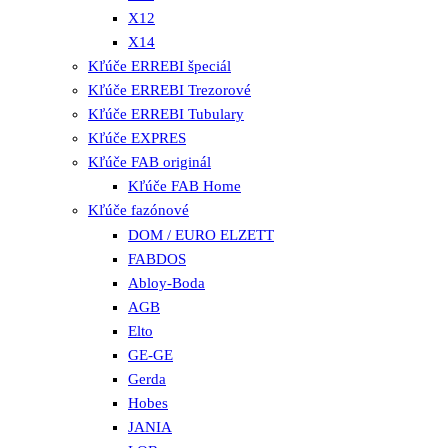
X12
X14
Kľúče ERREBI špeciál
Kľúče ERREBI Trezorové
Kľúče ERREBI Tubulary
Kľúče EXPRES
Kľúče FAB originál
Kľúče FAB Home
Kľúče fazónové
DOM / EURO ELZETT
FABDOS
Abloy-Boda
AGB
Elto
GE-GE
Gerda
Hobes
JANIA