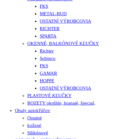
FKS
METAL-BUD
OSTATNÍ VÝROBCOVIA
RICHTER
SPARTA
OKENNÉ, BALKÓNOVÉ KĽUČKY
Richter
Sobinco
FKS
GAMAR
HOPPE
OSTATNÍ VÝROBCOVIA
PLASTOVÉ KĽUČKY
ROZETY okrúhle, hranaté, špecial,
Obaly autokľúčov
Ostatné
kožené
Silikónové