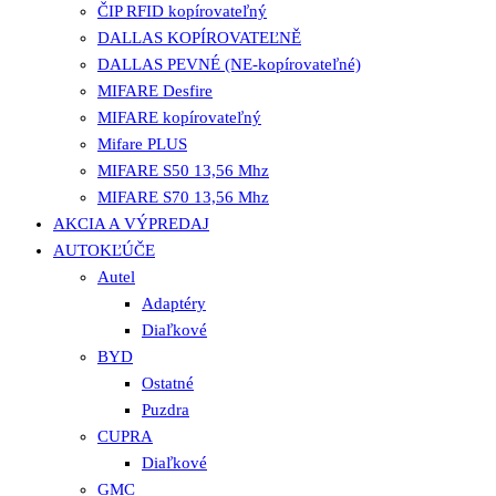
ČIP RFID kopírovateľný
DALLAS KOPÍROVATEĽNĚ
DALLAS PEVNÉ (NE-kopírovateľné)
MIFARE Desfire
MIFARE kopírovateľný
Mifare PLUS
MIFARE S50 13,56 Mhz
MIFARE S70 13,56 Mhz
AKCIA A VÝPREDAJ
AUTOKĽÚČE
Autel
Adaptéry
Diaľkové
BYD
Ostatné
Puzdra
CUPRA
Diaľkové
GMC