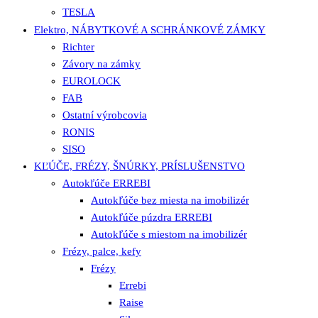
TESLA
Elektro, NÁBYTKOVÉ A SCHRÁNKOVÉ ZÁMKY
Richter
Závory na zámky
EUROLOCK
FAB
Ostatní výrobcovia
RONIS
SISO
KĽÚČE, FRÉZY, ŠNÚRKY, PRÍSLUŠENSTVO
Autokľúče ERREBI
Autokľúče bez miesta na imobilizér
Autokľúče púzdra ERREBI
Autokľúče s miestom na imobilizér
Frézy, palce, kefy
Frézy
Errebi
Raise