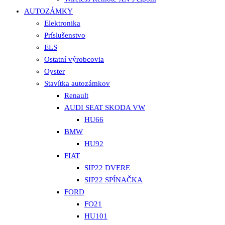
AUTOZÁMKY
Elektronika
Príslušenstvo
ELS
Ostatní výrobcovia
Oyster
Stavítka autozámkov
Renault
AUDI SEAT SKODA VW
HU66
BMW
HU92
FIAT
SIP22 DVERE
SIP22 SPÍNAČKA
FORD
FO21
HU101