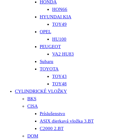
HONDA
HON66
HYUNDAI KIA
TOY49
OPEL
HU100
PEUGEOT
VA2 HU83
Subaru
TOYOTA
TOY43
TOY48
CYLINDRICKÉ VLOŽKY
BKS
CISA
Príslušenstvo
ASIX dierkavá vložka 3.BT
C2000 2.BT
DOM