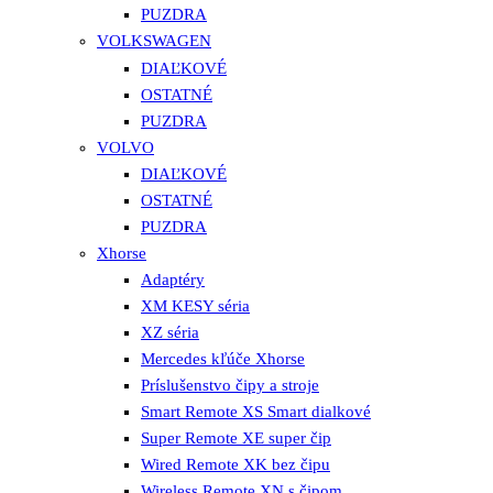
PUZDRA
VOLKSWAGEN
DIAĽKOVÉ
OSTATNÉ
PUZDRA
VOLVO
DIAĽKOVÉ
OSTATNÉ
PUZDRA
Xhorse
Adaptéry
XM KESY séria
XZ séria
Mercedes kľúče Xhorse
Príslušenstvo čipy a stroje
Smart Remote XS Smart dialkové
Super Remote XE super čip
Wired Remote XK bez čipu
Wireless Remote XN s čipom