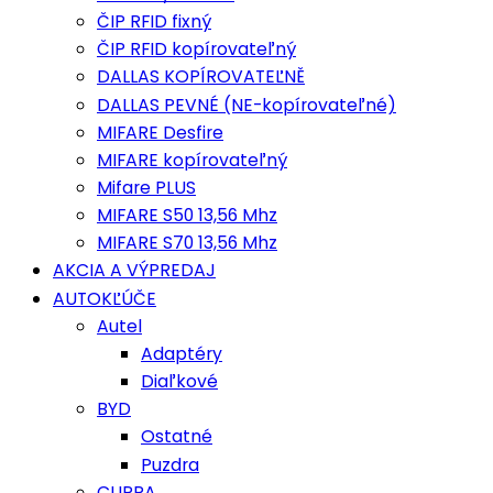
ČIP RFID fixný
ČIP RFID kopírovateľný
DALLAS KOPÍROVATEĽNĚ
DALLAS PEVNÉ (NE-kopírovateľné)
MIFARE Desfire
MIFARE kopírovateľný
Mifare PLUS
MIFARE S50 13,56 Mhz
MIFARE S70 13,56 Mhz
AKCIA A VÝPREDAJ
AUTOKĽÚČE
Autel
Adaptéry
Diaľkové
BYD
Ostatné
Puzdra
CUPRA