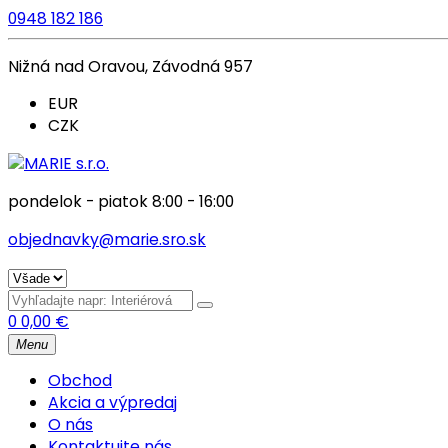
0948 182 186
Nižná nad Oravou, Závodná 957
EUR
CZK
pondelok - piatok 8:00 - 16:00
objednavky@marie.sro.sk
0
0,00
€
Menu
Obchod
Akcia a výpredaj
O nás
Kontaktujte nás