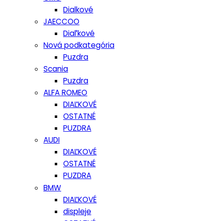
Dialkové
JAECCOO
Diaľkové
Nová podkategória
Puzdra
Scania
Puzdra
ALFA ROMEO
DIAĽKOVÉ
OSTATNÉ
PUZDRA
AUDI
DIAĽKOVÉ
OSTATNÉ
PUZDRA
BMW
DIAĽKOVÉ
displeje