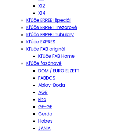
X12
X14
Kľúče ERREBI špeciál
Kľúče ERREBI Trezorové
Kľúče ERREBI Tubulary
Kľúče EXPRES
Kľúče FAB originál
Kľúče FAB Home
Kľúče fazónové
DOM / EURO ELZETT
FABDOS
Abloy-Boda
AGB
Elto
GE-GE
Gerda
Hobes
JANIA