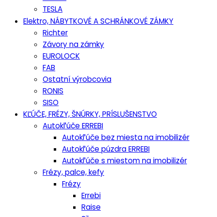
TESLA
Elektro, NÁBYTKOVÉ A SCHRÁNKOVÉ ZÁMKY
Richter
Závory na zámky
EUROLOCK
FAB
Ostatní výrobcovia
RONIS
SISO
KĽÚČE, FRÉZY, ŠNÚRKY, PRÍSLUŠENSTVO
Autokľúče ERREBI
Autokľúče bez miesta na imobilizér
Autokľúče púzdra ERREBI
Autokľúče s miestom na imobilizér
Frézy, palce, kefy
Frézy
Errebi
Raise