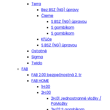
Terra
Bez BSZ (NG) úpravy
Čierne
S BSZ (NG) úpravou
S gombíkom
S gombíkom
Kľúče
S BSZ (NG) úpravou
Ostatné
Sigma
Twido
FAB
FAB 2.00 bezpečnostná 2. tr
FAB HOME
1H.00
2H.00
2H.01 Jednostranné vložky /
Polvložky
2H.02 S gombíkom