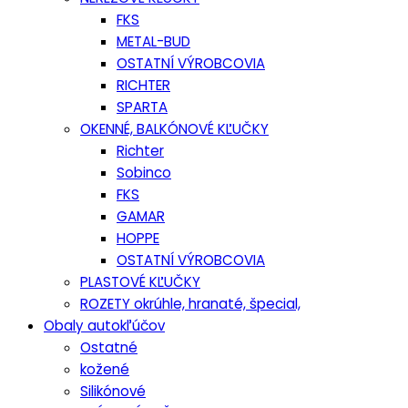
FKS
METAL-BUD
OSTATNÍ VÝROBCOVIA
RICHTER
SPARTA
OKENNÉ, BALKÓNOVÉ KĽUČKY
Richter
Sobinco
FKS
GAMAR
HOPPE
OSTATNÍ VÝROBCOVIA
PLASTOVÉ KĽUČKY
ROZETY okrúhle, hranaté, špecial,
Obaly autokľúčov
Ostatné
kožené
Silikónové