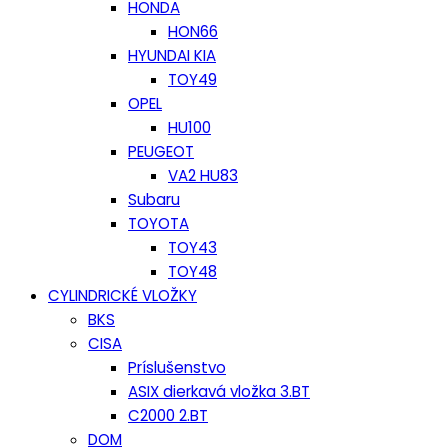
HONDA
HON66
HYUNDAI KIA
TOY49
OPEL
HU100
PEUGEOT
VA2 HU83
Subaru
TOYOTA
TOY43
TOY48
CYLINDRICKÉ VLOŽKY
BKS
CISA
Príslušenstvo
ASIX dierkavá vložka 3.BT
C2000 2.BT
DOM