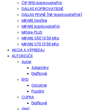
ČIP RFID kopírovateľný
DALLAS KOPÍROVATEĽNĚ
DALLAS PEVNÉ (NE-kopírovateľné)
MIFARE Desfire
MIFARE kopírovateľný
Mifare PLUS
MIFARE S50 13,56 Mhz
MIFARE S70 13,56 Mhz
AKCIA A VÝPREDAJ
AUTOKĽÚČE
Autel
Adaptéry
Diaľkové
BYD
Ostatné
Puzdra
CUPRA
Diaľkové
GMC