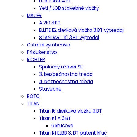
LOB LOBIX 4.BT
Yeti / LOB stavebné vložky
MAUER
A 210 3.BT
ELLITE E2 dierkavá vložka 3.BT výpredaj
STANDART S1 3.BT výpredaj
Ostatní výrobcovia
Príslušenstvo
RICHTER
Spoločný uzáver SU
3. bezpečnostná trieda
4. bezpečnostná trieda
Stavebné
ROTO
TITAN
Titan I6 dierkavá vložka 3.BT
Titan K1 A 3.BT
6 kľúčové
Titan K1 ELBB 3. BT patent kľúč