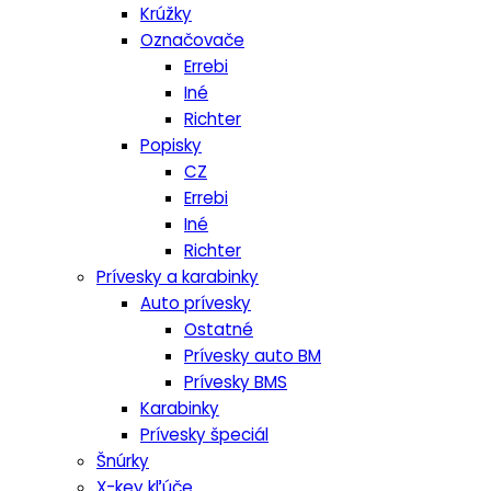
Krúžky
Označovače
Errebi
Iné
Richter
Popisky
CZ
Errebi
Iné
Richter
Prívesky a karabinky
Auto prívesky
Ostatné
Prívesky auto BM
Prívesky BMS
Karabinky
Prívesky špeciál
Šnúrky
X-key kľúče