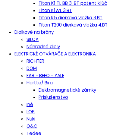
Titan K1 TL BB 3. BT patent kľúč
Titan K1WL 3.BT
Titan K5 dierkavá vložka 3.BT
Titan T200 dierkavá vložka 4.BT
Dialkové na brány
SILCA
Náhradné diely
ELEKTRICKÉ OTVÁRAČE A ELEKTRONIKA
RICHTER
DOM
FAB - BEFO - YALE
Hartte/ Bira
Elektromagnetické zámky
Príslušenstvo
Iné
LOB
Nuki
O&C
Tedee