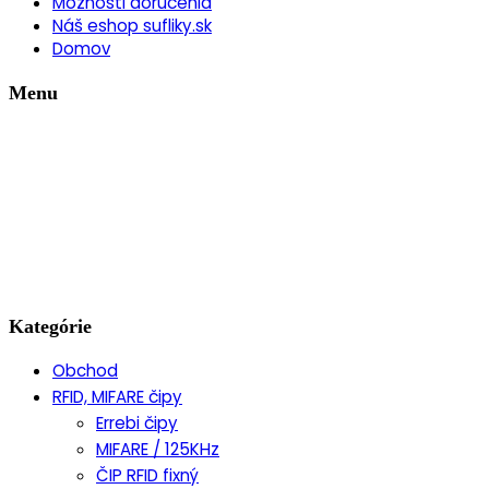
Možnosti doručenia
Náš eshop sufliky.sk
Domov
Menu
Kategórie
Obchod
RFID, MIFARE čipy
Errebi čipy
MIFARE / 125KHz
ČIP RFID fixný