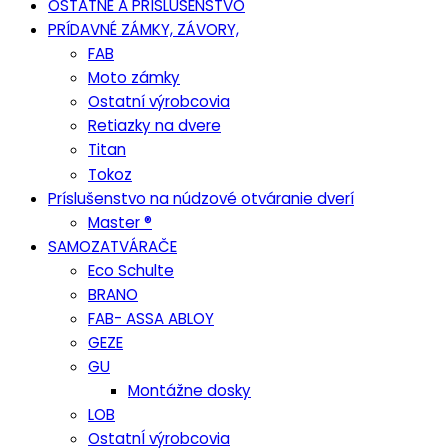
OSTATNÉ A PRÍSLUŠENSTVO
PRÍDAVNÉ ZÁMKY, ZÁVORY,
FAB
Moto zámky
Ostatní výrobcovia
Retiazky na dvere
Titan
Tokoz
Príslušenstvo na núdzové otváranie dverí
Master ®
SAMOZATVÁRAČE
Eco Schulte
BRANO
FAB- ASSA ABLOY
GEZE
GU
Montážne dosky
LOB
OstatnÍ výrobcovia