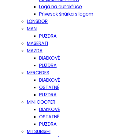
Logá na autokľúče
Prívesok šnúrka s logom
LONSDOR
MAN
PUZDRA
MASERATI
MAZDA
DIAĽKOVÉ
PUZDRA
MERCEDES
DIAĽKOVÉ
OSTATNÉ
PUZDRA
MINI COOPER
DIAĽKOVÉ
OSTATNÉ
PUZDRA
MITSUBISHI