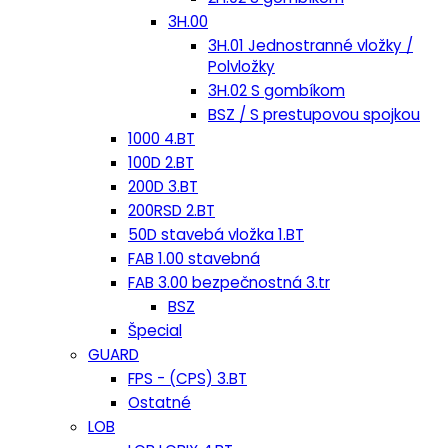
3H.00
3H.01 Jednostranné vložky /
Polvložky
3H.02 S gombíkom
BSZ / S prestupovou spojkou
1000 4.BT
100D 2.BT
200D 3.BT
200RSD 2.BT
50D stavebá vložka 1.BT
FAB 1.00 stavebná
FAB 3.00 bezpečnostná 3.tr
BSZ
Špecial
GUARD
FPS - (CPS) 3.BT
Ostatné
LOB