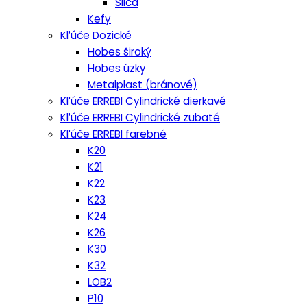
Silca
Kefy
Kľúče Dozické
Hobes široký
Hobes úzky
Metalplast (bránové)
Kľúče ERREBI Cylindrické dierkavé
Kľúče ERREBI Cylindrické zubaté
Kľúče ERREBI farebné
K20
K21
K22
K23
K24
K26
K30
K32
LOB2
P10