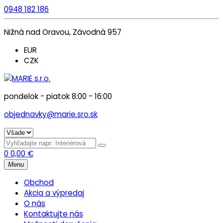
0948 182 186
Nižná nad Oravou, Závodná 957
EUR
CZK
pondelok - piatok 8:00 - 16:00
objednavky@marie.sro.sk
0
0,00
€
Menu
Obchod
Akcia a výpredaj
O nás
Kontaktujte nás