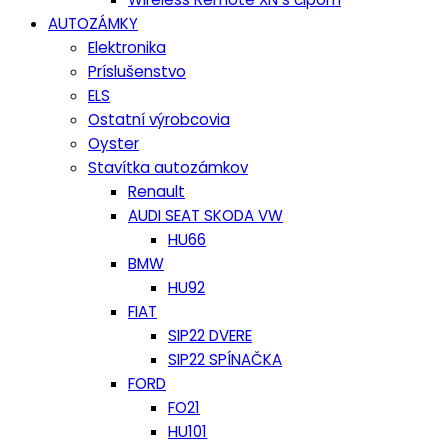
AUTOZÁMKY
Elektronika
Príslušenstvo
ELS
Ostatní výrobcovia
Oyster
Stavítka autozámkov
Renault
AUDI SEAT SKODA VW
HU66
BMW
HU92
FIAT
SIP22 DVERE
SIP22 SPÍNAČKA
FORD
FO21
HU101