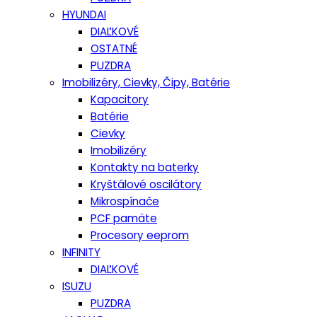
HYUNDAI
DIAĽKOVÉ
OSTATNÉ
PUZDRA
Imobilizéry, Cievky, Čipy, Batérie
Kapacitory
Batérie
Cievky
Imobilizéry
Kontakty na baterky
Kryštálové oscilátory
Mikrospínače
PCF pamäte
Procesory eeprom
INFINITY
DIAĽKOVÉ
ISUZU
PUZDRA