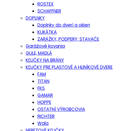
ROSTEX
SCHAFFNER
DOPLNKY
Doplnky do dverí a okien
KUKÁTKA
ZARÁŽKY, PODPERY, STAVAČE
Garážové kovania
GULE, MADLÁ
KĽUČKY NA BRÁNY
KĽUČKY PRE PLASTOVÉ A HLINÍKOVÉ DVERE
FAM
TITAN
FKS
GAMAR
HOPPE
OSTATNÍ VÝROBCOVIA
RICHTER
Wala
NEREZOVÉ KĽUČKY