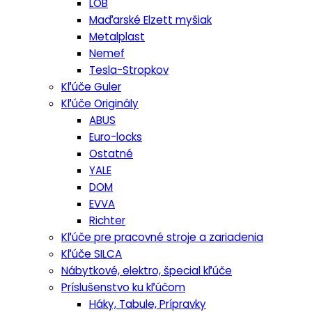
LOB
Maďarské Elzett myšiak
Metalplast
Nemef
Tesla-Stropkov
Kľúče Guler
Kľúče Originály
ABUS
Euro-locks
Ostatné
YALE
DOM
EVVA
Richter
Kľúče pre pracovné stroje a zariadenia
Kľúče SILCA
Nábytkové, elektro, špecial kľúče
Príslušenstvo ku kľúčom
Háky, Tabule, Prípravky