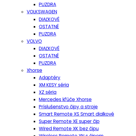
PUZDRA
VOLKSWAGEN
DIAĽKOVÉ
OSTATNÉ
PUZDRA
VOLVO
DIAĽKOVÉ
OSTATNÉ
PUZDRA
Xhorse
Adaptéry
XM KESY séria
XZ séria
Mercedes kľúče Xhorse
Príslušenstvo čipy a stroje
Smart Remote XS Smart dialkové
Super Remote XE super čip
Wired Remote XK bez čipu
Wireless Remote XN s čipom