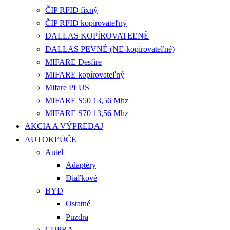
ČIP RFID fixný
ČIP RFID kopírovateľný
DALLAS KOPÍROVATEĽNĚ
DALLAS PEVNÉ (NE-kopírovateľné)
MIFARE Desfire
MIFARE kopírovateľný
Mifare PLUS
MIFARE S50 13,56 Mhz
MIFARE S70 13,56 Mhz
AKCIA A VÝPREDAJ
AUTOKĽÚČE
Autel
Adaptéry
Diaľkové
BYD
Ostatné
Puzdra
CUPRA