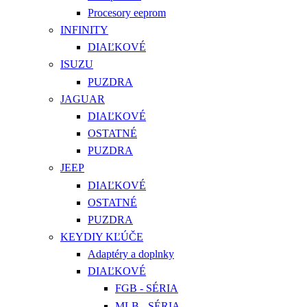
Procesory eeprom
INFINITY
DIAĽKOVÉ
ISUZU
PUZDRA
JAGUAR
DIAĽKOVÉ
OSTATNÉ
PUZDRA
JEEP
DIAĽKOVÉ
OSTATNÉ
PUZDRA
KEYDIY KĽÚČE
Adaptéry a doplnky
DIAĽKOVÉ
FGB - SÉRIA
MLB - SÉRIA