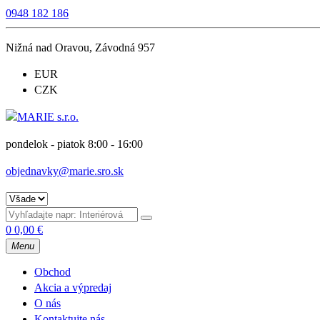
0948 182 186
Nižná nad Oravou, Závodná 957
EUR
CZK
pondelok - piatok 8:00 - 16:00
objednavky@marie.sro.sk
0
0,00
€
Menu
Obchod
Akcia a výpredaj
O nás
Kontaktujte nás