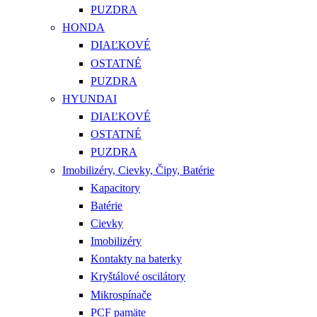
PUZDRA
HONDA
DIAĽKOVÉ
OSTATNÉ
PUZDRA
HYUNDAI
DIAĽKOVÉ
OSTATNÉ
PUZDRA
Imobilizéry, Cievky, Čipy, Batérie
Kapacitory
Batérie
Cievky
Imobilizéry
Kontakty na baterky
Kryštálové oscilátory
Mikrospínače
PCF pamäte