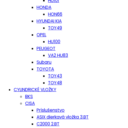
HU101
HONDA
HON66
HYUNDAI KIA
TOY49
OPEL
HU100
PEUGEOT
VA2 HU83
Subaru
TOYOTA
TOY43
TOY48
CYLINDRICKÉ VLOŽKY
BKS
CISA
Príslušenstvo
ASIX dierkavá vložka 3.BT
C2000 2.BT