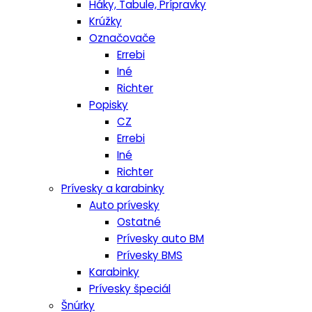
Háky, Tabule, Prípravky
Krúžky
Označovače
Errebi
Iné
Richter
Popisky
CZ
Errebi
Iné
Richter
Prívesky a karabinky
Auto prívesky
Ostatné
Prívesky auto BM
Prívesky BMS
Karabinky
Prívesky špeciál
Šnúrky