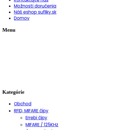
Možnosti doručenia
Náš eshop sufliky.sk
Domov
Menu
Kategórie
Obchod
RFID, MIFARE čipy
Errebi čipy
MIFARE / 125KHz