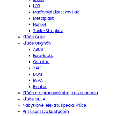
LOB
Maďarské Elzett myšiak
Metalplast
Nemef
Tesla-Stropkov
Kľúče Guler
Kľúče Originály
ABUS
Euro-locks
Ostatné
YALE
DOM
EVVA
Richter
Kľúče pre pracovné stroje a zariadenia
Kľúče SILCA
Nábytkové, elektro, špecial kľúče
Príslušenstvo ku kľúčom