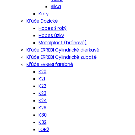
Silca
Kefy
Kľúče Dozické
Hobes široký
Hobes úzky
Metalplast (bránové)
Kľúče ERREBI Cylindrické dierkavé
Kľúče ERREBI Cylindrické zubaté
Kľúče ERREBI farebné
K20
K21
K22
K23
K24
K26
K30
K32
LOB2