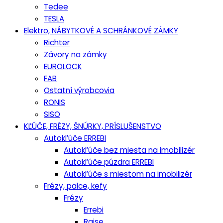
Tedee
TESLA
Elektro, NÁBYTKOVÉ A SCHRÁNKOVÉ ZÁMKY
Richter
Závory na zámky
EUROLOCK
FAB
Ostatní výrobcovia
RONIS
SISO
KĽÚČE, FRÉZY, ŠNÚRKY, PRÍSLUŠENSTVO
Autokľúče ERREBI
Autokľúče bez miesta na imobilizér
Autokľúče púzdra ERREBI
Autokľúče s miestom na imobilizér
Frézy, palce, kefy
Frézy
Errebi
Raise