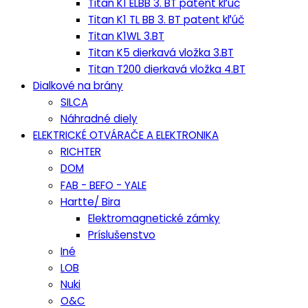
Titan K1 ELBB 3. BT patent kľúč
Titan K1 TL BB 3. BT patent kľúč
Titan K1WL 3.BT
Titan K5 dierkavá vložka 3.BT
Titan T200 dierkavá vložka 4.BT
Dialkové na brány
SILCA
Náhradné diely
ELEKTRICKÉ OTVÁRAČE A ELEKTRONIKA
RICHTER
DOM
FAB - BEFO - YALE
Hartte/ Bira
Elektromagnetické zámky
Príslušenstvo
Iné
LOB
Nuki
O&C