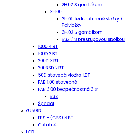
2H.02 S gombíkom
3H.00
3H.01 Jednostranné vložky /
Polvložky
3H.02 S gombíkom
BSZ / S prestupovou spojkou
1000 4.BT
100D 2.BT
200D 3.BT
200RSD 2.BT
50D stavebá vložka 1.BT
FAB 1.00 stavebná
FAB 3.00 bezpečnostná 3.tr
BSZ
Špecial
GUARD
FPS - (CPS) 3.BT
Ostatné
LOB