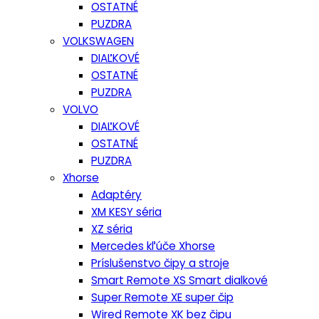
OSTATNÉ
PUZDRA
VOLKSWAGEN
DIAĽKOVÉ
OSTATNÉ
PUZDRA
VOLVO
DIAĽKOVÉ
OSTATNÉ
PUZDRA
Xhorse
Adaptéry
XM KESY séria
XZ séria
Mercedes kľúče Xhorse
Príslušenstvo čipy a stroje
Smart Remote XS Smart dialkové
Super Remote XE super čip
Wired Remote XK bez čipu