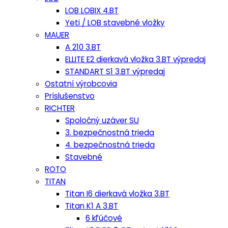
LOB LOBIX 4.BT
Yeti / LOB stavebné vložky
MAUER
A 210 3.BT
ELLITE E2 dierkavá vložka 3.BT výpredaj
STANDART S1 3.BT výpredaj
Ostatní výrobcovia
Príslušenstvo
RICHTER
Spoločný uzáver SU
3. bezpečnostná trieda
4. bezpečnostná trieda
Stavebné
ROTO
TITAN
Titan I6 dierkavá vložka 3.BT
Titan K1 A 3.BT
6 kľúčové