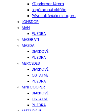
KD priemer 14mm
Logá na autokľúče
Prívesok šnúrka s logom
LONSDOR
MAN
PUZDRA
MASERATI
MAZDA
DIAĽKOVÉ
PUZDRA
MERCEDES
DIAĽKOVÉ
OSTATNÉ
PUZDRA
MINI COOPER
DIAĽKOVÉ
OSTATNÉ
PUZDRA
MITSUBISHI