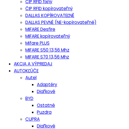
ČIP RFID fixný
ČIP RFID kopírovateľný
DALLAS KOPÍROVATEĽNĚ
DALLAS PEVNÉ (NE-kopírovateľné)
MIFARE Desfire
MIFARE kopírovateľný
Mifare PLUS
MIFARE S50 13,56 Mhz
MIFARE S70 13,56 Mhz
AKCIA A VÝPREDAJ
AUTOKĽÚČE
Autel
Adaptéry
Diaľkové
BYD
Ostatné
Puzdra
CUPRA
Diaľkové