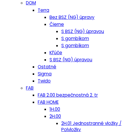
DOM
Terra
Bez BSZ (NG) úpravy
Čierne
S BSZ (NG) úpravou
S gombíkom
S gombíkom
Kľúče
S BSZ (NG) úpravou
Ostatné
Sigma
Twido
FAB
FAB 2.00 bezpečnostná 2. tr
FAB HOME
1H.00
2H.00
2H.01 Jednostranné vložky /
Polvložky