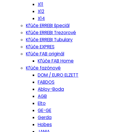
X11
X12
X14
Kľúče ERREBI špeciál
Kľúče ERREBI Trezorové
Kľúče ERREBI Tubulary
Kľúče EXPRES
Kľúče FAB originál
Kľúče FAB Home
Kľúče fazónové
DOM / EURO ELZETT
FABDOS
Abloy-Boda
AGB
Elto
GE-GE
Gerda
Hobes
JANIA