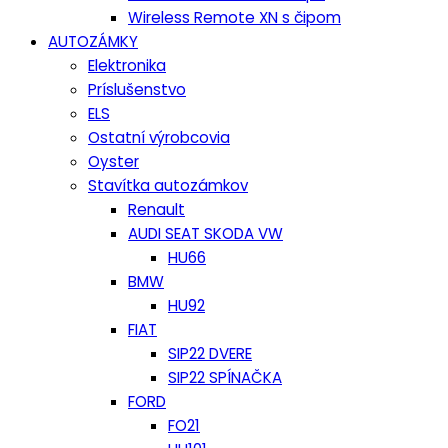
Wireless Remote XN s čipom
AUTOZÁMKY
Elektronika
Príslušenstvo
ELS
Ostatní výrobcovia
Oyster
Stavítka autozámkov
Renault
AUDI SEAT SKODA VW
HU66
BMW
HU92
FIAT
SIP22 DVERE
SIP22 SPÍNAČKA
FORD
FO21