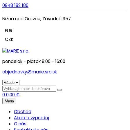
0948 182 186
Nižná nad Oravou, Závodná 957
EUR
CZK
pondelok - piatok 8:00 - 16:00
objednavky@marie.sro.sk
0
0,00
€
Menu
Obchod
Akcia a výpredaj
O nás
Kontaktujte nás