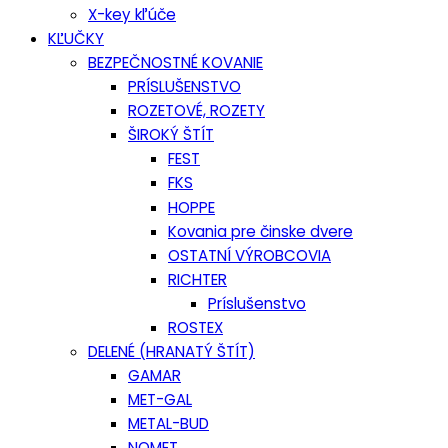
X-key kľúče
KĽUČKY
BEZPEČNOSTNÉ KOVANIE
PRÍSLUŠENSTVO
ROZETOVÉ, ROZETY
ŠIROKÝ ŠTÍT
FEST
FKS
HOPPE
Kovania pre činske dvere
OSTATNÍ VÝROBCOVIA
RICHTER
Príslušenstvo
ROSTEX
DELENÉ (HRANATÝ ŠTÍT)
GAMAR
MET-GAL
METAL-BUD
NOMET