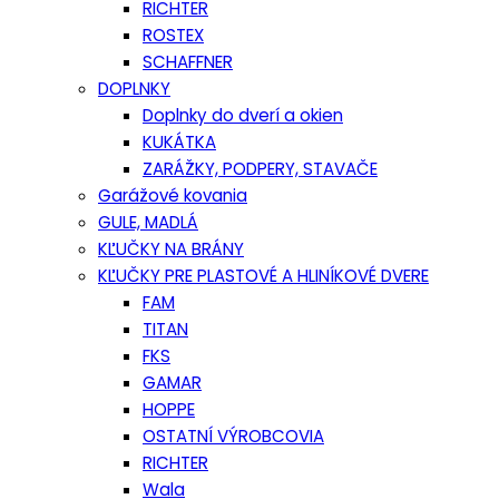
RICHTER
ROSTEX
SCHAFFNER
DOPLNKY
Doplnky do dverí a okien
KUKÁTKA
ZARÁŽKY, PODPERY, STAVAČE
Garážové kovania
GULE, MADLÁ
KĽUČKY NA BRÁNY
KĽUČKY PRE PLASTOVÉ A HLINÍKOVÉ DVERE
FAM
TITAN
FKS
GAMAR
HOPPE
OSTATNÍ VÝROBCOVIA
RICHTER
Wala