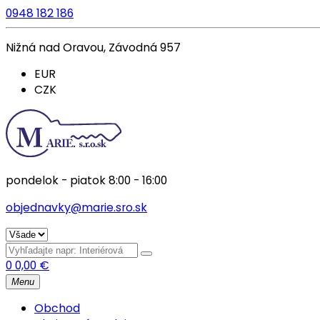
0948 182 186
Nižná nad Oravou, Závodná 957
EUR
CZK
pondelok - piatok 8:00 - 16:00
objednavky@marie.sro.sk
0
0,00
€
Menu
Obchod