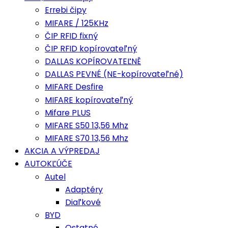
Errebi čipy
MIFARE / 125KHz
ČIP RFID fixný
ČIP RFID kopírovateľný
DALLAS KOPÍROVATEĽNĚ
DALLAS PEVNÉ (NE-kopírovateľné)
MIFARE Desfire
MIFARE kopírovateľný
Mifare PLUS
MIFARE S50 13,56 Mhz
MIFARE S70 13,56 Mhz
AKCIA A VÝPREDAJ
AUTOKĽÚČE
Autel
Adaptéry
Diaľkové
BYD
Ostatné