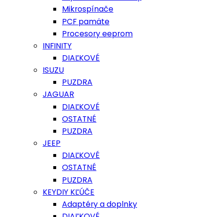
Mikrospínače
PCF pamäte
Procesory eeprom
INFINITY
DIAĽKOVÉ
ISUZU
PUZDRA
JAGUAR
DIAĽKOVÉ
OSTATNÉ
PUZDRA
JEEP
DIAĽKOVÉ
OSTATNÉ
PUZDRA
KEYDIY KĽÚČE
Adaptéry a doplnky
DIAĽKOVÉ