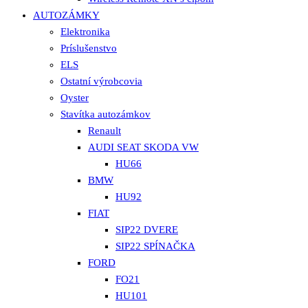
AUTOZÁMKY
Elektronika
Príslušenstvo
ELS
Ostatní výrobcovia
Oyster
Stavítka autozámkov
Renault
AUDI SEAT SKODA VW
HU66
BMW
HU92
FIAT
SIP22 DVERE
SIP22 SPÍNAČKA
FORD
FO21
HU101