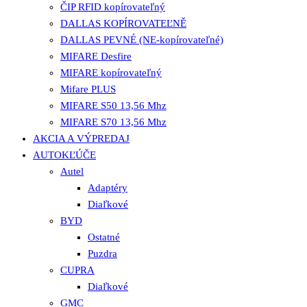
ČIP RFID kopírovateľný
DALLAS KOPÍROVATEĽNĚ
DALLAS PEVNÉ (NE-kopírovateľné)
MIFARE Desfire
MIFARE kopírovateľný
Mifare PLUS
MIFARE S50 13,56 Mhz
MIFARE S70 13,56 Mhz
AKCIA A VÝPREDAJ
AUTOKĽÚČE
Autel
Adaptéry
Diaľkové
BYD
Ostatné
Puzdra
CUPRA
Diaľkové
GMC