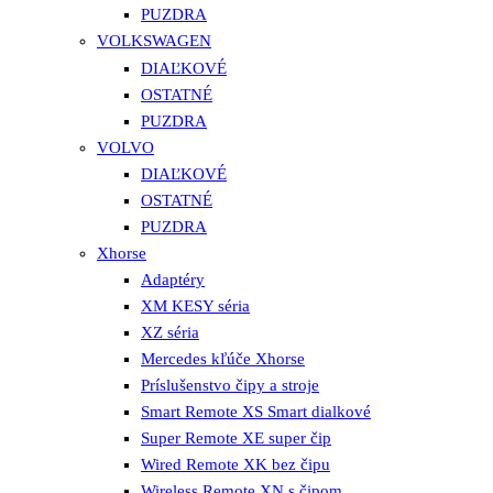
PUZDRA
VOLKSWAGEN
DIAĽKOVÉ
OSTATNÉ
PUZDRA
VOLVO
DIAĽKOVÉ
OSTATNÉ
PUZDRA
Xhorse
Adaptéry
XM KESY séria
XZ séria
Mercedes kľúče Xhorse
Príslušenstvo čipy a stroje
Smart Remote XS Smart dialkové
Super Remote XE super čip
Wired Remote XK bez čipu
Wireless Remote XN s čipom