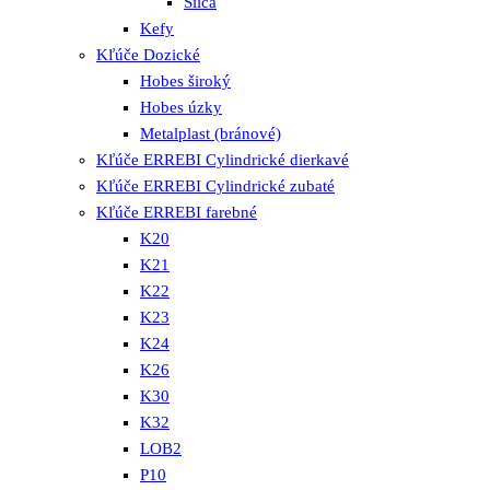
Silca
Kefy
Kľúče Dozické
Hobes široký
Hobes úzky
Metalplast (bránové)
Kľúče ERREBI Cylindrické dierkavé
Kľúče ERREBI Cylindrické zubaté
Kľúče ERREBI farebné
K20
K21
K22
K23
K24
K26
K30
K32
LOB2
P10