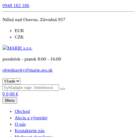
0948 182 186
Nižná nad Oravou, Závodná 957
EUR
CZK
pondelok - piatok 8:00 - 16:00
objednavky@marie.sro.sk
0
0,00
€
Menu
Obchod
Akcia a výpredaj
O nás
Kontaktujte nás