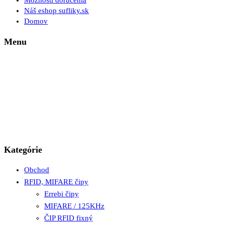
Možnosti doručenia
Náš eshop sufliky.sk
Domov
Menu
Kategórie
Obchod
RFID, MIFARE čipy
Errebi čipy
MIFARE / 125KHz
ČIP RFID fixný