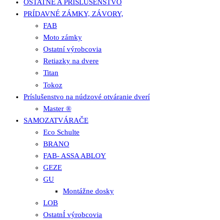
OSTATNÉ A PRÍSLUŠENSTVO
PRÍDAVNÉ ZÁMKY, ZÁVORY,
FAB
Moto zámky
Ostatní výrobcovia
Retiazky na dvere
Titan
Tokoz
Príslušenstvo na núdzové otváranie dverí
Master ®
SAMOZATVÁRAČE
Eco Schulte
BRANO
FAB- ASSA ABLOY
GEZE
GU
Montážne dosky
LOB
OstatnÍ výrobcovia