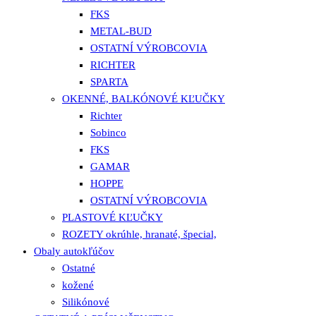
FKS
METAL-BUD
OSTATNÍ VÝROBCOVIA
RICHTER
SPARTA
OKENNÉ, BALKÓNOVÉ KĽUČKY
Richter
Sobinco
FKS
GAMAR
HOPPE
OSTATNÍ VÝROBCOVIA
PLASTOVÉ KĽUČKY
ROZETY okrúhle, hranaté, špecial,
Obaly autokľúčov
Ostatné
kožené
Silikónové