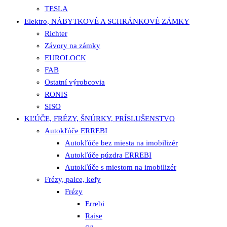
TESLA
Elektro, NÁBYTKOVÉ A SCHRÁNKOVÉ ZÁMKY
Richter
Závory na zámky
EUROLOCK
FAB
Ostatní výrobcovia
RONIS
SISO
KĽÚČE, FRÉZY, ŠNÚRKY, PRÍSLUŠENSTVO
Autokľúče ERREBI
Autokľúče bez miesta na imobilizér
Autokľúče púzdra ERREBI
Autokľúče s miestom na imobilizér
Frézy, palce, kefy
Frézy
Errebi
Raise