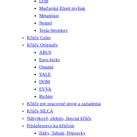
LOB
Maďarské Elzett myšiak
Metalplast
Nemef
Tesla-Stropkov
Kľúče Guler
Kľúče Originály
ABUS
Euro-locks
Ostatné
YALE
DOM
EVVA
Richter
Kľúče pre pracovné stroje a zariadenia
Kľúče SILCA
Nábytkové, elektro, špecial kľúče
Príslušenstvo ku kľúčom
Háky, Tabule, Prípravky