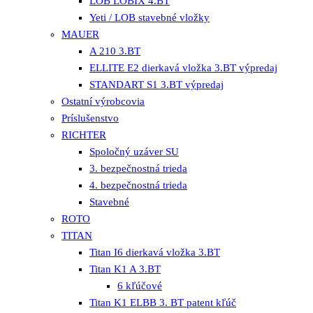
LOB LOBIX 4.BT
Yeti / LOB stavebné vložky
MAUER
A 210 3.BT
ELLITE E2 dierkavá vložka 3.BT výpredaj
STANDART S1 3.BT výpredaj
Ostatní výrobcovia
Príslušenstvo
RICHTER
Spoločný uzáver SU
3. bezpečnostná trieda
4. bezpečnostná trieda
Stavebné
ROTO
TITAN
Titan I6 dierkavá vložka 3.BT
Titan K1 A 3.BT
6 kľúčové
Titan K1 ELBB 3. BT patent kľúč