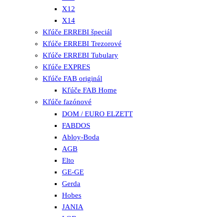
X12
X14
Kľúče ERREBI špeciál
Kľúče ERREBI Trezorové
Kľúče ERREBI Tubulary
Kľúče EXPRES
Kľúče FAB originál
Kľúče FAB Home
Kľúče fazónové
DOM / EURO ELZETT
FABDOS
Abloy-Boda
AGB
Elto
GE-GE
Gerda
Hobes
JANIA