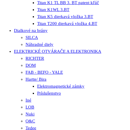
Titan K1 TL BB 3. BT patent kľúč
Titan K1WL 3.BT
Titan K5 dierkavá vložka 3.BT
Titan T200 dierkavá vložka 4.BT
Dialkové na brány
SILCA
Náhradné diely
ELEKTRICKÉ OTVÁRAČE A ELEKTRONIKA
RICHTER
DOM
FAB - BEFO - YALE
Hartte/ Bira
Elektromagnetické zámky
Príslušenstvo
Iné
LOB
Nuki
O&C
Tedee