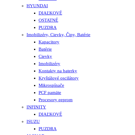
HYUNDAI
DIAĽKOVÉ
OSTATNÉ
PUZDRA
Imobilizéry, Cievky, Čipy, Batérie
Kapacitory
Batérie
Cievky
Imobilizéry
Kontakty na baterky
Kryštálové oscilátory
Mikrospínače
PCF pamäte
Procesory eeprom
INFINITY
DIAĽKOVÉ
ISUZU
PUZDRA