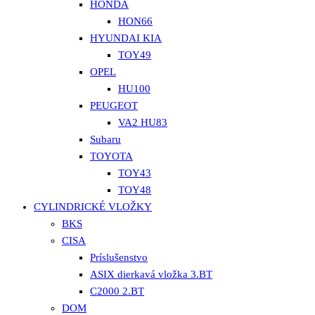
HONDA
HON66
HYUNDAI KIA
TOY49
OPEL
HU100
PEUGEOT
VA2 HU83
Subaru
TOYOTA
TOY43
TOY48
CYLINDRICKÉ VLOŽKY
BKS
CISA
Príslušenstvo
ASIX dierkavá vložka 3.BT
C2000 2.BT
DOM