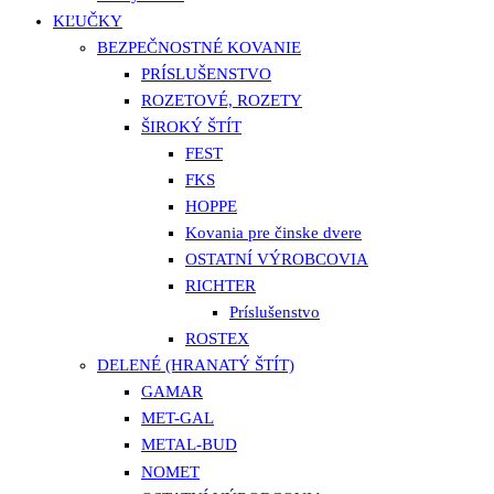
KĽUČKY
BEZPEČNOSTNÉ KOVANIE
PRÍSLUŠENSTVO
ROZETOVÉ, ROZETY
ŠIROKÝ ŠTÍT
FEST
FKS
HOPPE
Kovania pre činske dvere
OSTATNÍ VÝROBCOVIA
RICHTER
Príslušenstvo
ROSTEX
DELENÉ (HRANATÝ ŠTÍT)
GAMAR
MET-GAL
METAL-BUD
NOMET