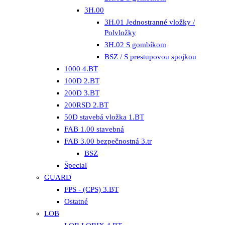
3H.00
3H.01 Jednostranné vložky /
Polvložky
3H.02 S gombíkom
BSZ / S prestupovou spojkou
1000 4.BT
100D 2.BT
200D 3.BT
200RSD 2.BT
50D stavebá vložka 1.BT
FAB 1.00 stavebná
FAB 3.00 bezpečnostná 3.tr
BSZ
Špecial
GUARD
FPS - (CPS) 3.BT
Ostatné
LOB