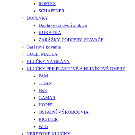
ROSTEX
SCHAFFNER
DOPLNKY
Doplnky do dverí a okien
KUKÁTKA
ZARÁŽKY, PODPERY, STAVAČE
Garážové kovania
GULE, MADLÁ
KĽUČKY NA BRÁNY
KĽUČKY PRE PLASTOVÉ A HLINÍKOVÉ DVERE
FAM
TITAN
FKS
GAMAR
HOPPE
OSTATNÍ VÝROBCOVIA
RICHTER
Wala
NEREZOVÉ KĽUČKY