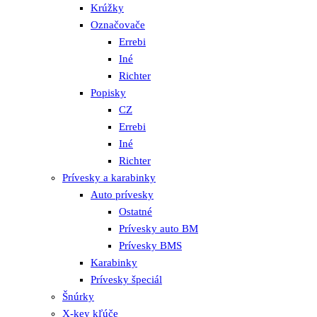
Krúžky
Označovače
Errebi
Iné
Richter
Popisky
CZ
Errebi
Iné
Richter
Prívesky a karabinky
Auto prívesky
Ostatné
Prívesky auto BM
Prívesky BMS
Karabinky
Prívesky špeciál
Šnúrky
X-key kľúče