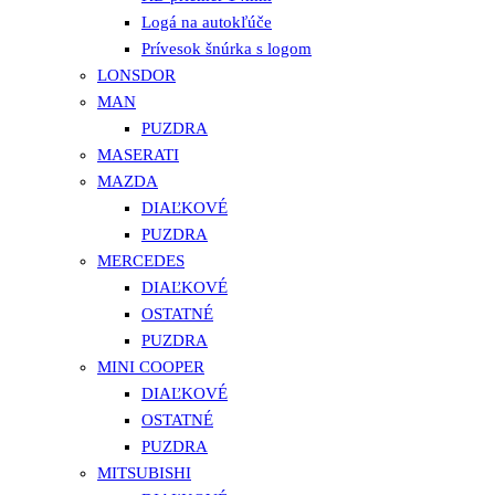
Logá na autokľúče
Prívesok šnúrka s logom
LONSDOR
MAN
PUZDRA
MASERATI
MAZDA
DIAĽKOVÉ
PUZDRA
MERCEDES
DIAĽKOVÉ
OSTATNÉ
PUZDRA
MINI COOPER
DIAĽKOVÉ
OSTATNÉ
PUZDRA
MITSUBISHI