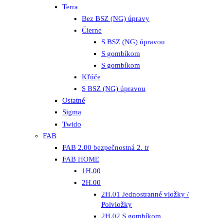
Terra
Bez BSZ (NG) úpravy
Čierne
S BSZ (NG) úpravou
S gombíkom
S gombíkom
Kľúče
S BSZ (NG) úpravou
Ostatné
Sigma
Twido
FAB
FAB 2.00 bezpečnostná 2. tr
FAB HOME
1H.00
2H.00
2H.01 Jednostranné vložky /
Polvložky
2H.02 S gombíkom