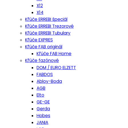
X12
X14
Kľúče ERREBI špeciál
Kľúče ERREBI Trezorové
Kľúče ERREBI Tubulary
Kľúče EXPRES
Kľúče FAB originál
Kľúče FAB Home
Kľúče fazónové
DOM / EURO ELZETT
FABDOS
Abloy-Boda
AGB
Elto
GE-GE
Gerda
Hobes
JANIA