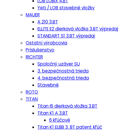
LOB LOBIX 4.BT
Yeti / LOB stavebné vložky
MAUER
A 210 3.BT
ELLITE E2 dierkavá vložka 3.BT výpredaj
STANDART S1 3.BT výpredaj
Ostatní výrobcovia
Príslušenstvo
RICHTER
Spoločný uzáver SU
3. bezpečnostná trieda
4. bezpečnostná trieda
Stavebné
ROTO
TITAN
Titan I6 dierkavá vložka 3.BT
Titan K1 A 3.BT
6 kľúčové
Titan K1 ELBB 3. BT patent kľúč