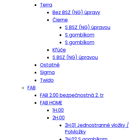
Terra
Bez BSZ (NG) úpravy
Čierne
S BSZ (NG) úpravou
S gombíkom
S gombíkom
Kľúče
S BSZ (NG) úpravou
Ostatné
Sigma
Twido
FAB
FAB 2.00 bezpečnostná 2. tr
FAB HOME
1H.00
2H.00
2H.01 Jednostranné vložky /
Polvložky
2H.02 S gombíkom