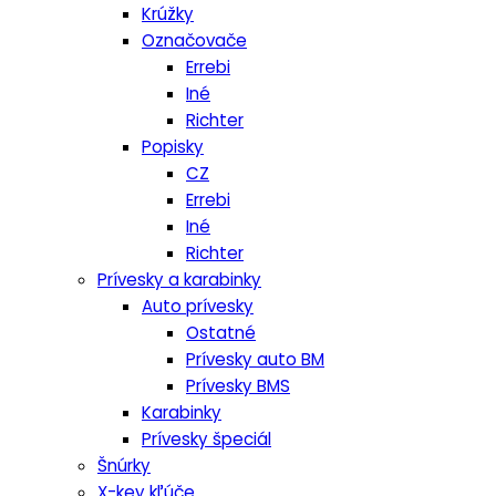
Krúžky
Označovače
Errebi
Iné
Richter
Popisky
CZ
Errebi
Iné
Richter
Prívesky a karabinky
Auto prívesky
Ostatné
Prívesky auto BM
Prívesky BMS
Karabinky
Prívesky špeciál
Šnúrky
X-key kľúče