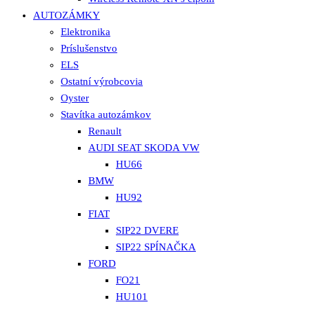
AUTOZÁMKY
Elektronika
Príslušenstvo
ELS
Ostatní výrobcovia
Oyster
Stavítka autozámkov
Renault
AUDI SEAT SKODA VW
HU66
BMW
HU92
FIAT
SIP22 DVERE
SIP22 SPÍNAČKA
FORD
FO21
HU101