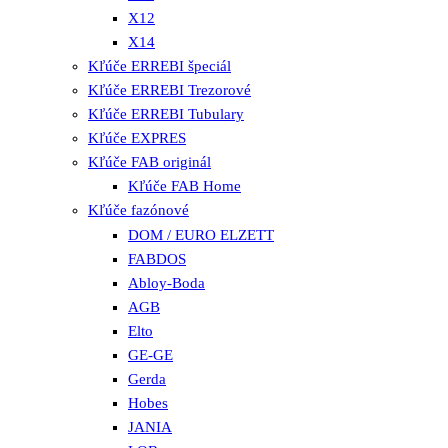
X12
X14
Kľúče ERREBI špeciál
Kľúče ERREBI Trezorové
Kľúče ERREBI Tubulary
Kľúče EXPRES
Kľúče FAB originál
Kľúče FAB Home
Kľúče fazónové
DOM / EURO ELZETT
FABDOS
Abloy-Boda
AGB
Elto
GE-GE
Gerda
Hobes
JANIA