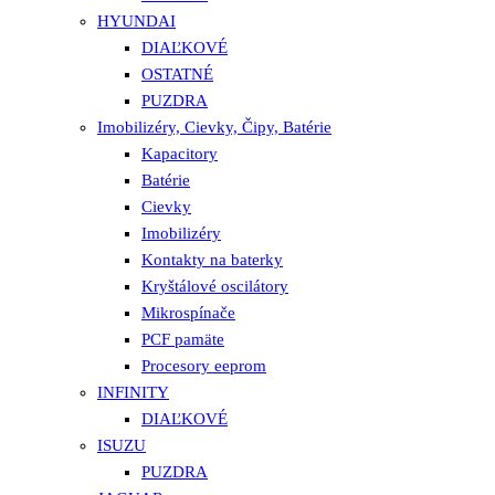
HYUNDAI
DIAĽKOVÉ
OSTATNÉ
PUZDRA
Imobilizéry, Cievky, Čipy, Batérie
Kapacitory
Batérie
Cievky
Imobilizéry
Kontakty na baterky
Kryštálové oscilátory
Mikrospínače
PCF pamäte
Procesory eeprom
INFINITY
DIAĽKOVÉ
ISUZU
PUZDRA