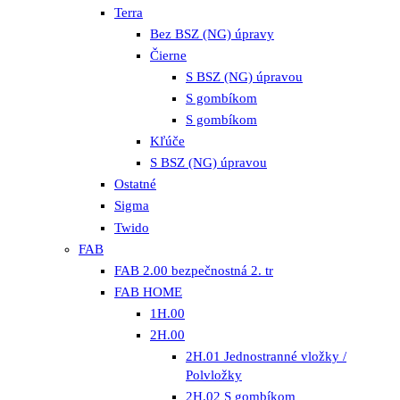
Terra
Bez BSZ (NG) úpravy
Čierne
S BSZ (NG) úpravou
S gombíkom
S gombíkom
Kľúče
S BSZ (NG) úpravou
Ostatné
Sigma
Twido
FAB
FAB 2.00 bezpečnostná 2. tr
FAB HOME
1H.00
2H.00
2H.01 Jednostranné vložky /
Polvložky
2H.02 S gombíkom