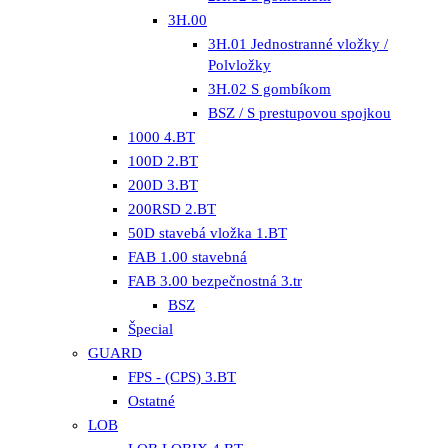
3H.00
3H.01 Jednostranné vložky /
Polvložky
3H.02 S gombíkom
BSZ / S prestupovou spojkou
1000 4.BT
100D 2.BT
200D 3.BT
200RSD 2.BT
50D stavebá vložka 1.BT
FAB 1.00 stavebná
FAB 3.00 bezpečnostná 3.tr
BSZ
Špecial
GUARD
FPS - (CPS) 3.BT
Ostatné
LOB