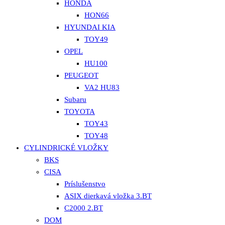
HONDA
HON66
HYUNDAI KIA
TOY49
OPEL
HU100
PEUGEOT
VA2 HU83
Subaru
TOYOTA
TOY43
TOY48
CYLINDRICKÉ VLOŽKY
BKS
CISA
Príslušenstvo
ASIX dierkavá vložka 3.BT
C2000 2.BT
DOM