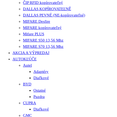
ČIP RFID kopírovateľný
DALLAS KOPÍROVATEĽNĚ
DALLAS PEVNÉ (NE-kopírovateľné)
MIFARE Desfire
MIFARE kopírovateľný
Mifare PLUS
MIFARE S50 13,56 Mhz
MIFARE S70 13,56 Mhz
AKCIA A VÝPREDAJ
AUTOKĽÚČE
Autel
Adaptéry
Diaľkové
BYD
Ostatné
Puzdra
CUPRA
Diaľkové
GMC