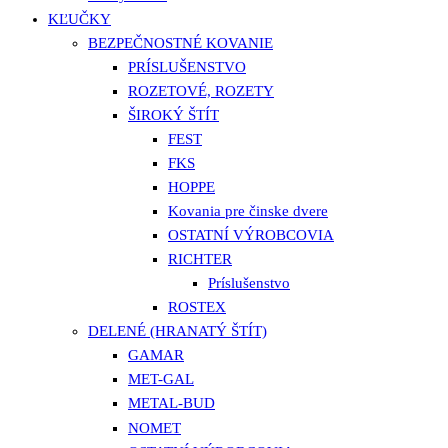
KĽUČKY
BEZPEČNOSTNÉ KOVANIE
PRÍSLUŠENSTVO
ROZETOVÉ, ROZETY
ŠIROKÝ ŠTÍT
FEST
FKS
HOPPE
Kovania pre činske dvere
OSTATNÍ VÝROBCOVIA
RICHTER
Príslušenstvo
ROSTEX
DELENÉ (HRANATÝ ŠTÍT)
GAMAR
MET-GAL
METAL-BUD
NOMET