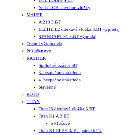
LOB LOBIX 4.BT
Yeti / LOB stavebné vložky
MAUER
A 210 3.BT
ELLITE E2 dierkavá vložka 3.BT výpredaj
STANDART S1 3.BT výpredaj
Ostatní výrobcovia
Príslušenstvo
RICHTER
Spoločný uzáver SU
3. bezpečnostná trieda
4. bezpečnostná trieda
Stavebné
ROTO
TITAN
Titan I6 dierkavá vložka 3.BT
Titan K1 A 3.BT
6 kľúčové
Titan K1 ELBB 3. BT patent kľúč