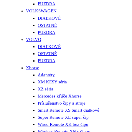
PUZDRA
VOLKSWAGEN
DIAĽKOVÉ
OSTATNÉ
PUZDRA
VOLVO
DIAĽKOVÉ
OSTATNÉ
PUZDRA
Xhorse
Adaptéry
XM KESY séria
XZ séria
Mercedes kľúče Xhorse
Príslušenstvo čipy a stroje
Smart Remote XS Smart dialkové
Super Remote XE super čip
Wired Remote XK bez čipu
Wireless Remote XN s čipom