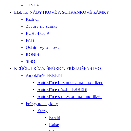
TESLA
Elektro, NÁBYTKOVÉ A SCHRÁNKOVÉ ZÁMKY
Richter
Závory na zámky
EUROLOCK
FAB
Ostatní výrobcovia
RONIS
SISO
KĽÚČE, FRÉZY, ŠNÚRKY, PRÍSLUŠENSTVO
Autokľúče ERREBI
Autokľúče bez miesta na imobilizér
Autokľúče púzdra ERREBI
Autokľúče s miestom na imobilizér
Frézy, palce, kefy
Frézy
Errebi
Raise