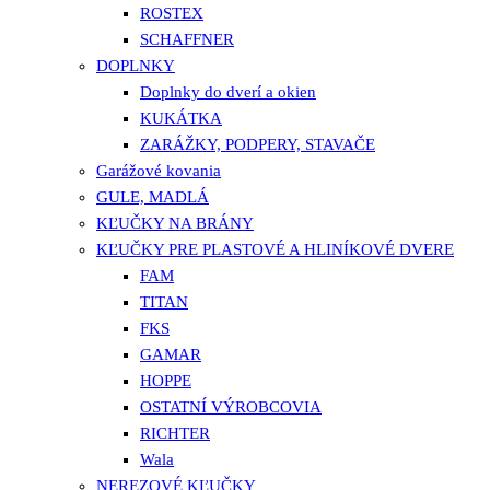
ROSTEX
SCHAFFNER
DOPLNKY
Doplnky do dverí a okien
KUKÁTKA
ZARÁŽKY, PODPERY, STAVAČE
Garážové kovania
GULE, MADLÁ
KĽUČKY NA BRÁNY
KĽUČKY PRE PLASTOVÉ A HLINÍKOVÉ DVERE
FAM
TITAN
FKS
GAMAR
HOPPE
OSTATNÍ VÝROBCOVIA
RICHTER
Wala
NEREZOVÉ KĽUČKY