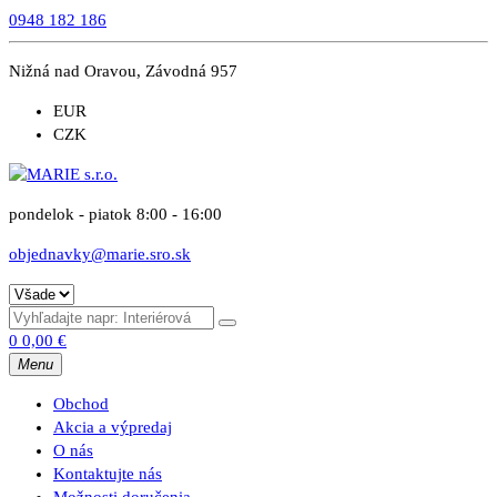
0948 182 186
Nižná nad Oravou, Závodná 957
EUR
CZK
pondelok - piatok 8:00 - 16:00
objednavky@marie.sro.sk
0
0,00
€
Menu
Obchod
Akcia a výpredaj
O nás
Kontaktujte nás