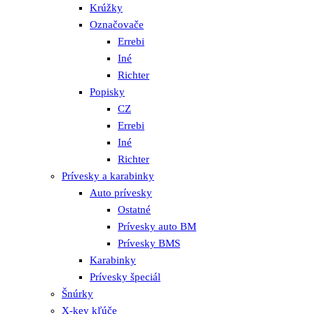
Krúžky
Označovače
Errebi
Iné
Richter
Popisky
CZ
Errebi
Iné
Richter
Prívesky a karabinky
Auto prívesky
Ostatné
Prívesky auto BM
Prívesky BMS
Karabinky
Prívesky špeciál
Šnúrky
X-key kľúče