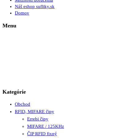
Možnosti doručenia
Náš eshop sufliky.sk
Domov
Menu
Kategórie
Obchod
RFID, MIFARE čipy
Errebi čipy
MIFARE / 125KHz
ČIP RFID fixný