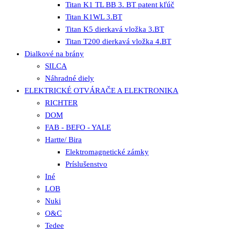
Titan K1 TL BB 3. BT patent kľúč
Titan K1WL 3.BT
Titan K5 dierkavá vložka 3.BT
Titan T200 dierkavá vložka 4.BT
Dialkové na brány
SILCA
Náhradné diely
ELEKTRICKÉ OTVÁRAČE A ELEKTRONIKA
RICHTER
DOM
FAB - BEFO - YALE
Hartte/ Bira
Elektromagnetické zámky
Príslušenstvo
Iné
LOB
Nuki
O&C
Tedee