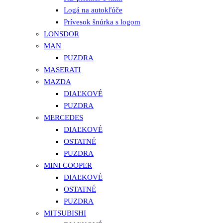
Logá na autokľúče
Prívesok šnúrka s logom
LONSDOR
MAN
PUZDRA
MASERATI
MAZDA
DIAĽKOVÉ
PUZDRA
MERCEDES
DIAĽKOVÉ
OSTATNÉ
PUZDRA
MINI COOPER
DIAĽKOVÉ
OSTATNÉ
PUZDRA
MITSUBISHI