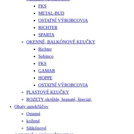
FKS
METAL-BUD
OSTATNÍ VÝROBCOVIA
RICHTER
SPARTA
OKENNÉ, BALKÓNOVÉ KĽUČKY
Richter
Sobinco
FKS
GAMAR
HOPPE
OSTATNÍ VÝROBCOVIA
PLASTOVÉ KĽUČKY
ROZETY okrúhle, hranaté, špecial,
Obaly autokľúčov
Ostatné
kožené
Silikónové