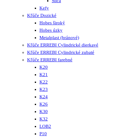
Silca
Kefy
Kľúče Dozické
Hobes široký
Hobes úzky
Metalplast (bránové)
Kľúče ERREBI Cylindrické dierkavé
Kľúče ERREBI Cylindrické zubaté
Kľúče ERREBI farebné
K20
K21
K22
K23
K24
K26
K30
K32
LOB2
P10