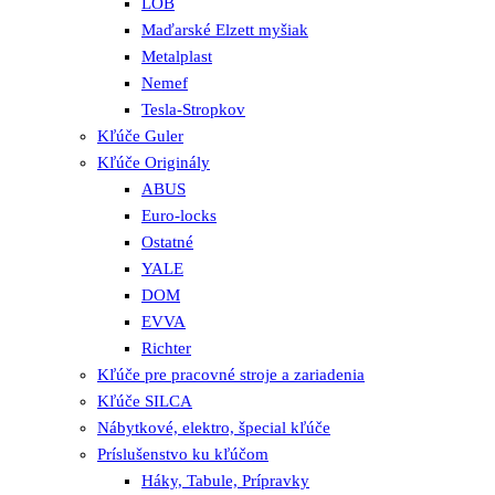
LOB
Maďarské Elzett myšiak
Metalplast
Nemef
Tesla-Stropkov
Kľúče Guler
Kľúče Originály
ABUS
Euro-locks
Ostatné
YALE
DOM
EVVA
Richter
Kľúče pre pracovné stroje a zariadenia
Kľúče SILCA
Nábytkové, elektro, špecial kľúče
Príslušenstvo ku kľúčom
Háky, Tabule, Prípravky