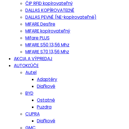
ČIP RFID kopírovateľný
DALLAS KOPÍROVATEĽNĚ
DALLAS PEVNÉ (NE-kopírovateľné)
MIFARE Desfire
MIFARE kopírovateľný
Mifare PLUS
MIFARE S50 13,56 Mhz
MIFARE S70 13,56 Mhz
AKCIA A VÝPREDAJ
AUTOKĽÚČE
Autel
Adaptéry
Diaľkové
BYD
Ostatné
Puzdra
CUPRA
Diaľkové
GMC