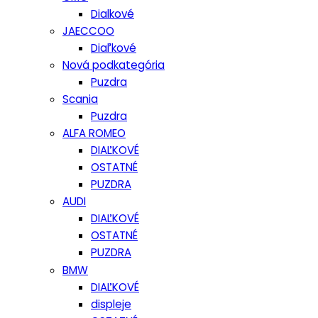
Dialkové
JAECCOO
Diaľkové
Nová podkategória
Puzdra
Scania
Puzdra
ALFA ROMEO
DIAĽKOVÉ
OSTATNÉ
PUZDRA
AUDI
DIAĽKOVÉ
OSTATNÉ
PUZDRA
BMW
DIAĽKOVÉ
displeje