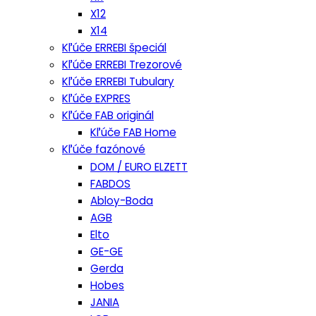
X12
X14
Kľúče ERREBI špeciál
Kľúče ERREBI Trezorové
Kľúče ERREBI Tubulary
Kľúče EXPRES
Kľúče FAB originál
Kľúče FAB Home
Kľúče fazónové
DOM / EURO ELZETT
FABDOS
Abloy-Boda
AGB
Elto
GE-GE
Gerda
Hobes
JANIA