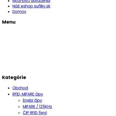
Možnosti doručenia
Náš eshop sufliky.sk
Domov
Menu
Kategórie
Obchod
RFID, MIFARE čipy
Errebi čipy
MIFARE / 125KHz
ČIP RFID fixný