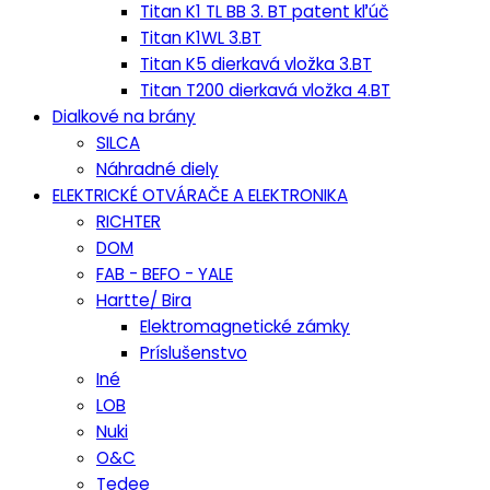
Titan K1 TL BB 3. BT patent kľúč
Titan K1WL 3.BT
Titan K5 dierkavá vložka 3.BT
Titan T200 dierkavá vložka 4.BT
Dialkové na brány
SILCA
Náhradné diely
ELEKTRICKÉ OTVÁRAČE A ELEKTRONIKA
RICHTER
DOM
FAB - BEFO - YALE
Hartte/ Bira
Elektromagnetické zámky
Príslušenstvo
Iné
LOB
Nuki
O&C
Tedee