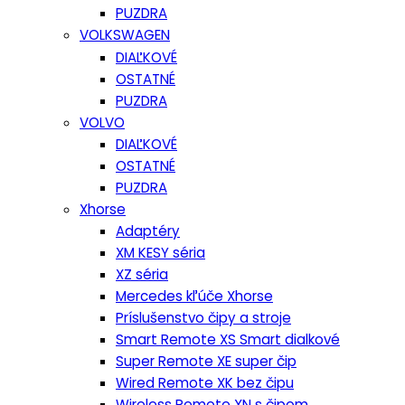
PUZDRA
VOLKSWAGEN
DIAĽKOVÉ
OSTATNÉ
PUZDRA
VOLVO
DIAĽKOVÉ
OSTATNÉ
PUZDRA
Xhorse
Adaptéry
XM KESY séria
XZ séria
Mercedes kľúče Xhorse
Príslušenstvo čipy a stroje
Smart Remote XS Smart dialkové
Super Remote XE super čip
Wired Remote XK bez čipu
Wireless Remote XN s čipom