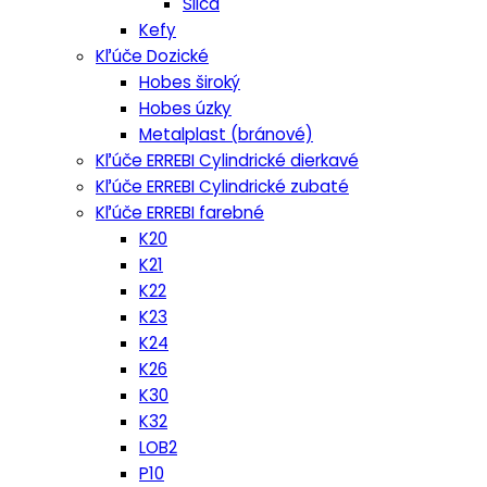
Silca
Kefy
Kľúče Dozické
Hobes široký
Hobes úzky
Metalplast (bránové)
Kľúče ERREBI Cylindrické dierkavé
Kľúče ERREBI Cylindrické zubaté
Kľúče ERREBI farebné
K20
K21
K22
K23
K24
K26
K30
K32
LOB2
P10