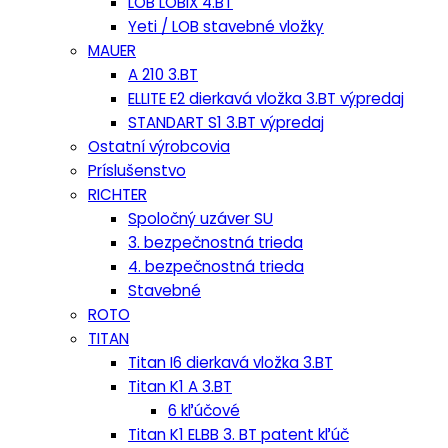
LOB LOBIX 4.BT
Yeti / LOB stavebné vložky
MAUER
A 210 3.BT
ELLITE E2 dierkavá vložka 3.BT výpredaj
STANDART S1 3.BT výpredaj
Ostatní výrobcovia
Príslušenstvo
RICHTER
Spoločný uzáver SU
3. bezpečnostná trieda
4. bezpečnostná trieda
Stavebné
ROTO
TITAN
Titan I6 dierkavá vložka 3.BT
Titan K1 A 3.BT
6 kľúčové
Titan K1 ELBB 3. BT patent kľúč