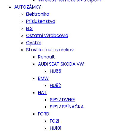
AUTOZÁMKY
Elektronika
Príslušenstvo
ELS
Ostatní výrobcovia
Oyster
Stavítka autozámkov
Renault
AUDI SEAT SKODA VW
HU66
BMW
HU92
FIAT
SIP22 DVERE
SIP22 SPÍNAČKA
FORD
FO21
HU101