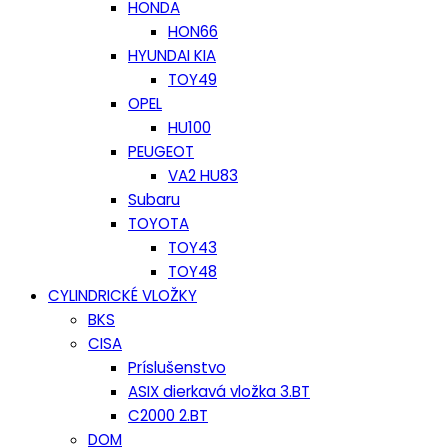
HONDA
HON66
HYUNDAI KIA
TOY49
OPEL
HU100
PEUGEOT
VA2 HU83
Subaru
TOYOTA
TOY43
TOY48
CYLINDRICKÉ VLOŽKY
BKS
CISA
Príslušenstvo
ASIX dierkavá vložka 3.BT
C2000 2.BT
DOM