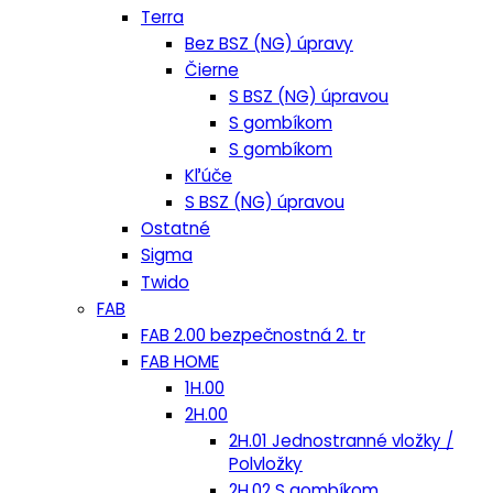
Terra
Bez BSZ (NG) úpravy
Čierne
S BSZ (NG) úpravou
S gombíkom
S gombíkom
Kľúče
S BSZ (NG) úpravou
Ostatné
Sigma
Twido
FAB
FAB 2.00 bezpečnostná 2. tr
FAB HOME
1H.00
2H.00
2H.01 Jednostranné vložky /
Polvložky
2H.02 S gombíkom