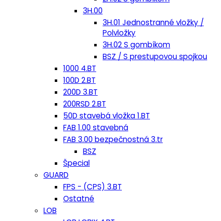
3H.00
3H.01 Jednostranné vložky /
Polvložky
3H.02 S gombíkom
BSZ / S prestupovou spojkou
1000 4.BT
100D 2.BT
200D 3.BT
200RSD 2.BT
50D stavebá vložka 1.BT
FAB 1.00 stavebná
FAB 3.00 bezpečnostná 3.tr
BSZ
Špecial
GUARD
FPS - (CPS) 3.BT
Ostatné
LOB