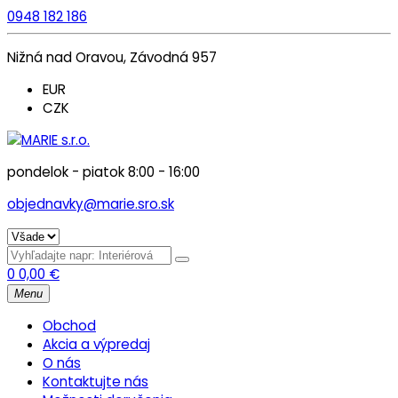
0948 182 186
Nižná nad Oravou, Závodná 957
EUR
CZK
pondelok - piatok 8:00 - 16:00
objednavky@marie.sro.sk
0
0,00
€
Menu
Obchod
Akcia a výpredaj
O nás
Kontaktujte nás