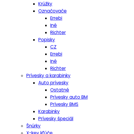
Krúžky
Označovače
Errebi
Iné
Richter
Popisky
CZ
Errebi
Iné
Richter
Prívesky a karabinky
Auto prívesky
Ostatné
Prívesky auto BM
Prívesky BMS
Karabinky
Prívesky špeciál
Šnúrky
X-key kľúče