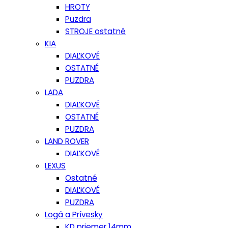
HROTY
Puzdra
STROJE ostatné
KIA
DIAĽKOVÉ
OSTATNÉ
PUZDRA
LADA
DIAĽKOVÉ
OSTATNÉ
PUZDRA
LAND ROVER
DIAĽKOVÉ
LEXUS
Ostatné
DIAĽKOVÉ
PUZDRA
Logá a Prívesky
KD priemer 14mm