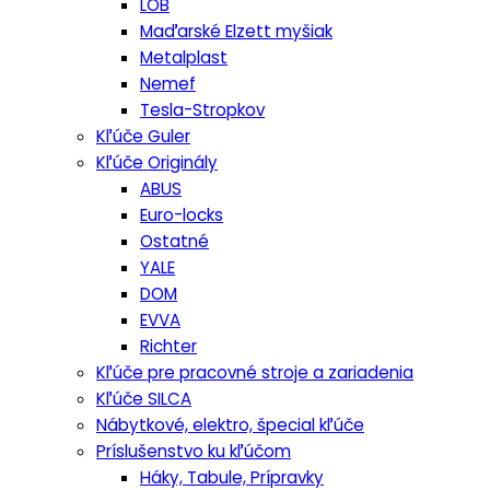
LOB
Maďarské Elzett myšiak
Metalplast
Nemef
Tesla-Stropkov
Kľúče Guler
Kľúče Originály
ABUS
Euro-locks
Ostatné
YALE
DOM
EVVA
Richter
Kľúče pre pracovné stroje a zariadenia
Kľúče SILCA
Nábytkové, elektro, špecial kľúče
Príslušenstvo ku kľúčom
Háky, Tabule, Prípravky