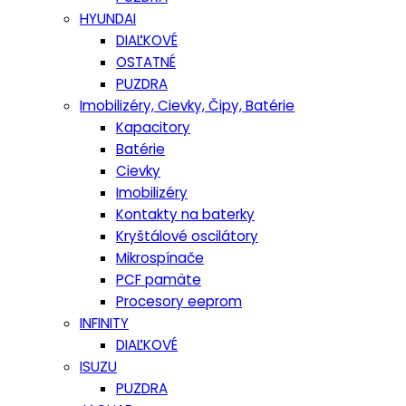
HYUNDAI
DIAĽKOVÉ
OSTATNÉ
PUZDRA
Imobilizéry, Cievky, Čipy, Batérie
Kapacitory
Batérie
Cievky
Imobilizéry
Kontakty na baterky
Kryštálové oscilátory
Mikrospínače
PCF pamäte
Procesory eeprom
INFINITY
DIAĽKOVÉ
ISUZU
PUZDRA