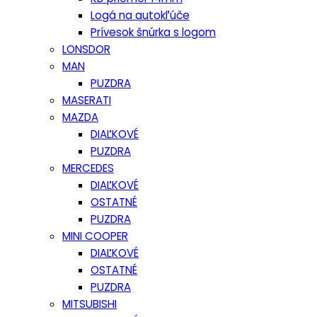
Logá na autokľúče
Prívesok šnúrka s logom
LONSDOR
MAN
PUZDRA
MASERATI
MAZDA
DIAĽKOVÉ
PUZDRA
MERCEDES
DIAĽKOVÉ
OSTATNÉ
PUZDRA
MINI COOPER
DIAĽKOVÉ
OSTATNÉ
PUZDRA
MITSUBISHI