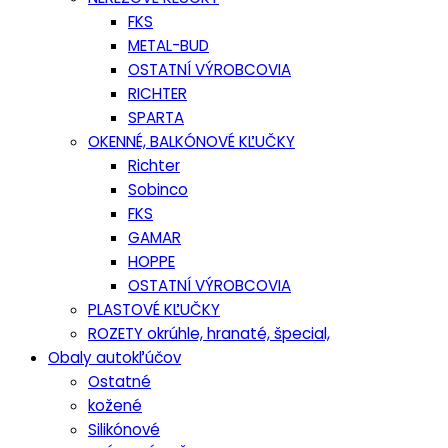
FKS
METAL-BUD
OSTATNÍ VÝROBCOVIA
RICHTER
SPARTA
OKENNÉ, BALKÓNOVÉ KĽUČKY
Richter
Sobinco
FKS
GAMAR
HOPPE
OSTATNÍ VÝROBCOVIA
PLASTOVÉ KĽUČKY
ROZETY okrúhle, hranaté, špecial,
Obaly autokľúčov
Ostatné
kožené
Silikónové