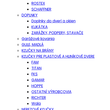
ROSTEX
SCHAFFNER
DOPLNKY
Doplnky do dverí a okien
KUKÁTKA
ZARÁŽKY, PODPERY, STAVAČE
Garážové kovania
GULE, MADLÁ
KĽUČKY NA BRÁNY
KĽUČKY PRE PLASTOVÉ A HLINÍKOVÉ DVERE
FAM
TITAN
FKS
GAMAR
HOPPE
OSTATNÍ VÝROBCOVIA
RICHTER
Wala
NEREZOVÉ KĽUČKY