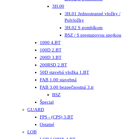
3H.00
3H.01 Jednostranné vložky /
Polvložky
3H.02 S gombíkom
BSZ / S prestupovou spojkou
1000 4.BT
100D 2.BT
200D 3.BT
200RSD 2.BT
50D stavebá vložka 1.BT
FAB 1.00 stavebná
FAB 3.00 bezpečnostná 3.tr
BSZ
Špecial
GUARD
FPS - (CPS) 3.BT
Ostatné
LOB