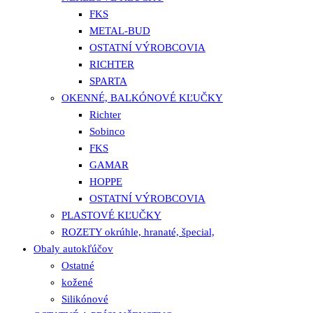
FKS
METAL-BUD
OSTATNÍ VÝROBCOVIA
RICHTER
SPARTA
OKENNÉ, BALKÓNOVÉ KĽUČKY
Richter
Sobinco
FKS
GAMAR
HOPPE
OSTATNÍ VÝROBCOVIA
PLASTOVÉ KĽUČKY
ROZETY okrúhle, hranaté, špecial,
Obaly autokľúčov
Ostatné
kožené
Silikónové