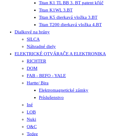
Titan K1 TL BB 3. BT patent kľúč
Titan K1WL 3.BT
Titan K5 dierkavá vložka 3.BT
Titan T200 dierkavá vložka 4.BT
Dialkové na brány
SILCA
Náhradné diely
ELEKTRICKÉ OTVÁRAČE A ELEKTRONIKA
RICHTER
DOM
FAB - BEFO - YALE
Hartte/ Bira
Elektromagnetické zámky
Príslušenstvo
Iné
LOB
Nuki
O&C
Tedee