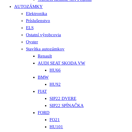
AUTOZÁMKY
Elektronika
Príslušenstvo
ELS
Ostatní výrobcovia
Oyster
Stavítka autozámkov
Renault
AUDI SEAT SKODA VW
HU66
BMW
HU92
FIAT
SIP22 DVERE
SIP22 SPÍNAČKA
FORD
FO21
HU101