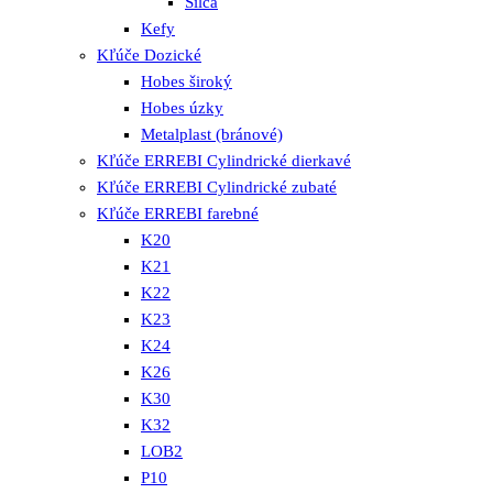
Silca
Kefy
Kľúče Dozické
Hobes široký
Hobes úzky
Metalplast (bránové)
Kľúče ERREBI Cylindrické dierkavé
Kľúče ERREBI Cylindrické zubaté
Kľúče ERREBI farebné
K20
K21
K22
K23
K24
K26
K30
K32
LOB2
P10