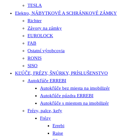
TESLA
Elektro, NÁBYTKOVÉ A SCHRÁNKOVÉ ZÁMKY
Richter
Závory na zámky
EUROLOCK
FAB
Ostatní výrobcovia
RONIS
SISO
KĽÚČE, FRÉZY, ŠNÚRKY, PRÍSLUŠENSTVO
Autokľúče ERREBI
Autokľúče bez miesta na imobilizér
Autokľúče púzdra ERREBI
Autokľúče s miestom na imobilizér
Frézy, palce, kefy
Frézy
Errebi
Raise