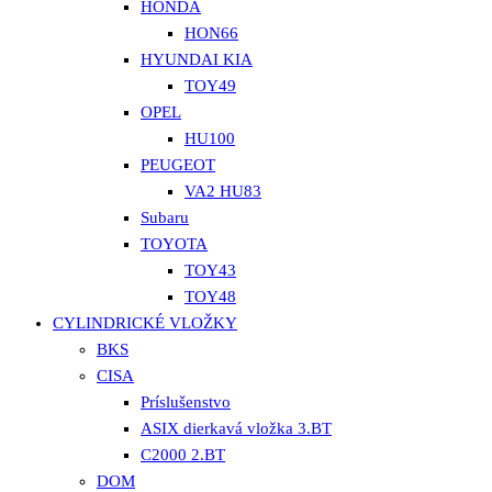
HONDA
HON66
HYUNDAI KIA
TOY49
OPEL
HU100
PEUGEOT
VA2 HU83
Subaru
TOYOTA
TOY43
TOY48
CYLINDRICKÉ VLOŽKY
BKS
CISA
Príslušenstvo
ASIX dierkavá vložka 3.BT
C2000 2.BT
DOM