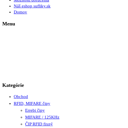
Možnosti doručenia
Náš eshop sufliky.sk
Domov
Menu
Kategórie
Obchod
RFID, MIFARE čipy
Errebi čipy
MIFARE / 125KHz
ČIP RFID fixný