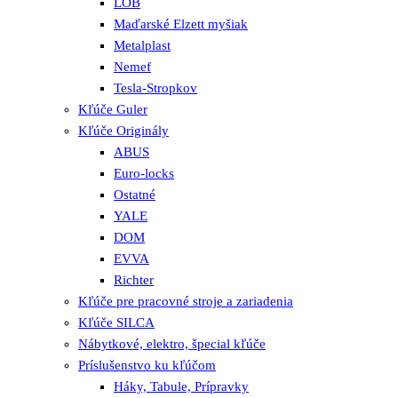
LOB
Maďarské Elzett myšiak
Metalplast
Nemef
Tesla-Stropkov
Kľúče Guler
Kľúče Originály
ABUS
Euro-locks
Ostatné
YALE
DOM
EVVA
Richter
Kľúče pre pracovné stroje a zariadenia
Kľúče SILCA
Nábytkové, elektro, špecial kľúče
Príslušenstvo ku kľúčom
Háky, Tabule, Prípravky