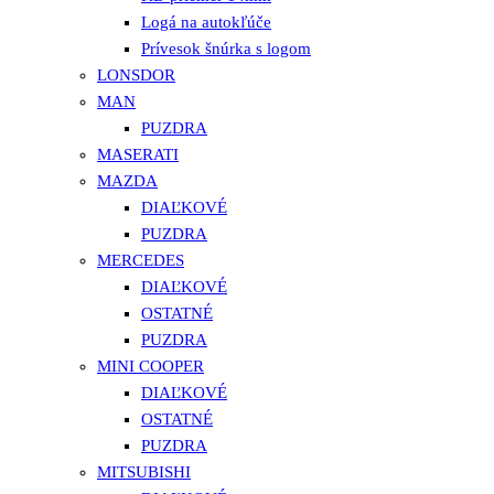
Logá na autokľúče
Prívesok šnúrka s logom
LONSDOR
MAN
PUZDRA
MASERATI
MAZDA
DIAĽKOVÉ
PUZDRA
MERCEDES
DIAĽKOVÉ
OSTATNÉ
PUZDRA
MINI COOPER
DIAĽKOVÉ
OSTATNÉ
PUZDRA
MITSUBISHI