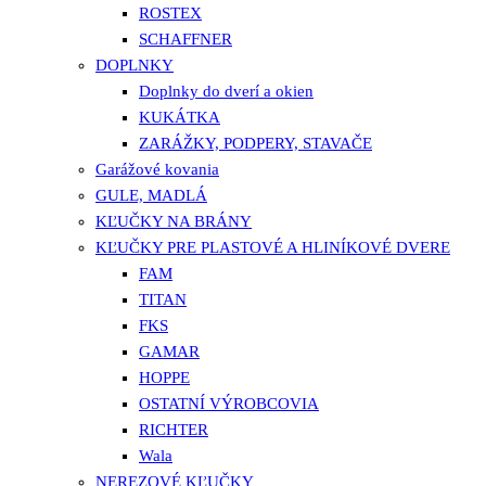
ROSTEX
SCHAFFNER
DOPLNKY
Doplnky do dverí a okien
KUKÁTKA
ZARÁŽKY, PODPERY, STAVAČE
Garážové kovania
GULE, MADLÁ
KĽUČKY NA BRÁNY
KĽUČKY PRE PLASTOVÉ A HLINÍKOVÉ DVERE
FAM
TITAN
FKS
GAMAR
HOPPE
OSTATNÍ VÝROBCOVIA
RICHTER
Wala
NEREZOVÉ KĽUČKY