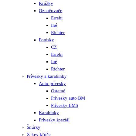
Krúžky
Označovače
Errebi
Iné
Richter
Popisky
CZ
Errebi
Iné
Richter
Prívesky a karabinky
Auto prívesky
Ostatné
Prívesky auto BM
Prívesky BMS
Karabinky
Prívesky špeciál
Šnúrky
X-key kľúče