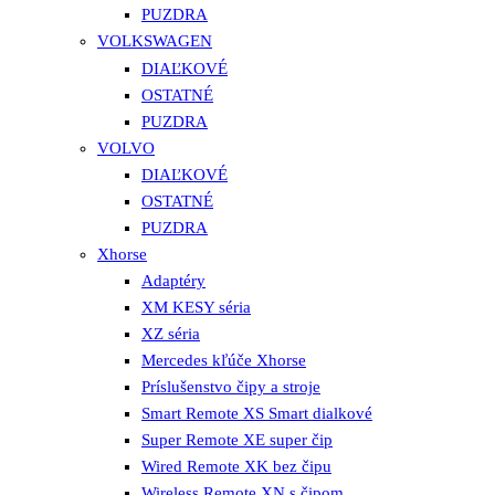
PUZDRA
VOLKSWAGEN
DIAĽKOVÉ
OSTATNÉ
PUZDRA
VOLVO
DIAĽKOVÉ
OSTATNÉ
PUZDRA
Xhorse
Adaptéry
XM KESY séria
XZ séria
Mercedes kľúče Xhorse
Príslušenstvo čipy a stroje
Smart Remote XS Smart dialkové
Super Remote XE super čip
Wired Remote XK bez čipu
Wireless Remote XN s čipom