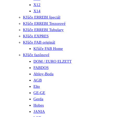
X12
X14
Kľúče ERREBI špeciál
Kľúče ERREBI Trezorové
Kľúče ERREBI Tubulary
Kľúče EXPRES
Kľúče FAB originál
Kľúče FAB Home
Kľúče fazónové
DOM / EURO ELZETT
FABDOS
Abloy-Boda
AGB
Elto
GE-GE
Gerda
Hobes
JANIA