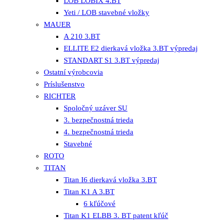
LOB LOBIX 4.BT
Yeti / LOB stavebné vložky
MAUER
A 210 3.BT
ELLITE E2 dierkavá vložka 3.BT výpredaj
STANDART S1 3.BT výpredaj
Ostatní výrobcovia
Príslušenstvo
RICHTER
Spoločný uzáver SU
3. bezpečnostná trieda
4. bezpečnostná trieda
Stavebné
ROTO
TITAN
Titan I6 dierkavá vložka 3.BT
Titan K1 A 3.BT
6 kľúčové
Titan K1 ELBB 3. BT patent kľúč