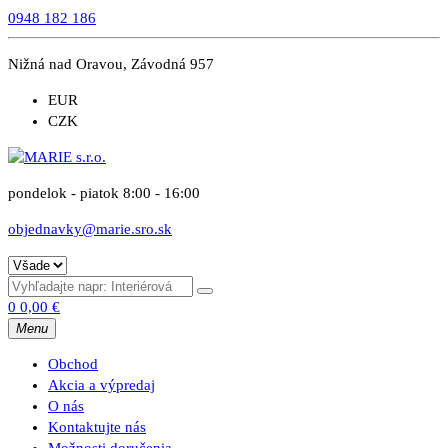
0948 182 186
Nižná nad Oravou, Závodná 957
EUR
CZK
pondelok - piatok 8:00 - 16:00
objednavky@marie.sro.sk
0
0,00
€
Menu
Obchod
Akcia a výpredaj
O nás
Kontaktujte nás