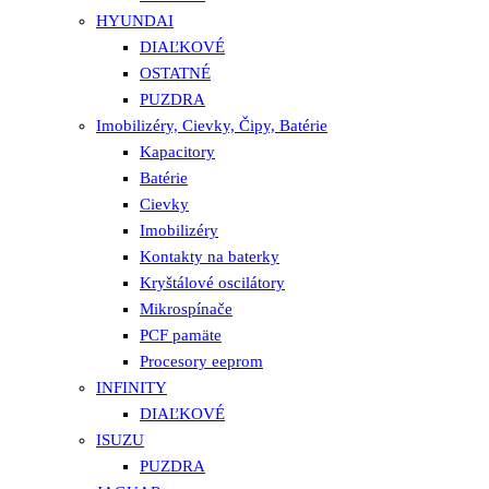
HYUNDAI
DIAĽKOVÉ
OSTATNÉ
PUZDRA
Imobilizéry, Cievky, Čipy, Batérie
Kapacitory
Batérie
Cievky
Imobilizéry
Kontakty na baterky
Kryštálové oscilátory
Mikrospínače
PCF pamäte
Procesory eeprom
INFINITY
DIAĽKOVÉ
ISUZU
PUZDRA