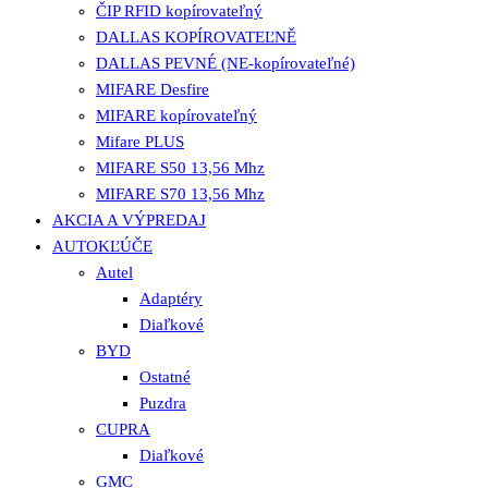
ČIP RFID kopírovateľný
DALLAS KOPÍROVATEĽNĚ
DALLAS PEVNÉ (NE-kopírovateľné)
MIFARE Desfire
MIFARE kopírovateľný
Mifare PLUS
MIFARE S50 13,56 Mhz
MIFARE S70 13,56 Mhz
AKCIA A VÝPREDAJ
AUTOKĽÚČE
Autel
Adaptéry
Diaľkové
BYD
Ostatné
Puzdra
CUPRA
Diaľkové
GMC