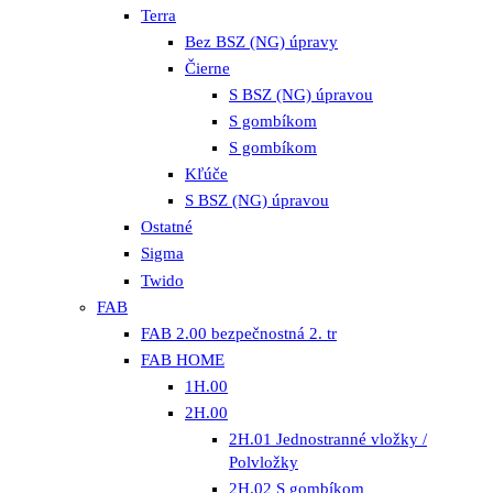
Terra
Bez BSZ (NG) úpravy
Čierne
S BSZ (NG) úpravou
S gombíkom
S gombíkom
Kľúče
S BSZ (NG) úpravou
Ostatné
Sigma
Twido
FAB
FAB 2.00 bezpečnostná 2. tr
FAB HOME
1H.00
2H.00
2H.01 Jednostranné vložky /
Polvložky
2H.02 S gombíkom