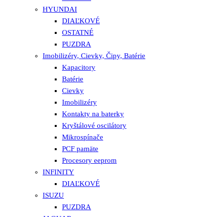
HYUNDAI
DIAĽKOVÉ
OSTATNÉ
PUZDRA
Imobilizéry, Cievky, Čipy, Batérie
Kapacitory
Batérie
Cievky
Imobilizéry
Kontakty na baterky
Kryštálové oscilátory
Mikrospínače
PCF pamäte
Procesory eeprom
INFINITY
DIAĽKOVÉ
ISUZU
PUZDRA