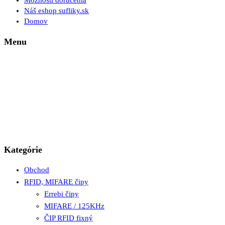
Možnosti doručenia
Náš eshop sufliky.sk
Domov
Menu
Kategórie
Obchod
RFID, MIFARE čipy
Errebi čipy
MIFARE / 125KHz
ČIP RFID fixný