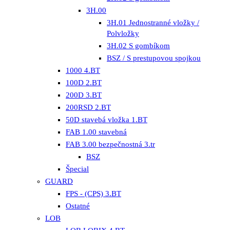
3H.00
3H.01 Jednostranné vložky /
Polvložky
3H.02 S gombíkom
BSZ / S prestupovou spojkou
1000 4.BT
100D 2.BT
200D 3.BT
200RSD 2.BT
50D stavebá vložka 1.BT
FAB 1.00 stavebná
FAB 3.00 bezpečnostná 3.tr
BSZ
Špecial
GUARD
FPS - (CPS) 3.BT
Ostatné
LOB