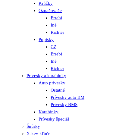
Krúžky
Označovače
Errebi
Iné
Richter
Popisky
CZ
Errebi
Iné
Richter
Prívesky a karabinky
Auto prívesky
Ostatné
Prívesky auto BM
Prívesky BMS
Karabinky
Prívesky špeciál
Šnúrky
X-key kľúče