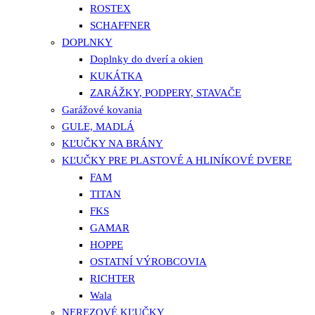
ROSTEX
SCHAFFNER
DOPLNKY
Doplnky do dverí a okien
KUKÁTKA
ZARÁŽKY, PODPERY, STAVAČE
Garážové kovania
GULE, MADLÁ
KĽUČKY NA BRÁNY
KĽUČKY PRE PLASTOVÉ A HLINÍKOVÉ DVERE
FAM
TITAN
FKS
GAMAR
HOPPE
OSTATNÍ VÝROBCOVIA
RICHTER
Wala
NEREZOVÉ KĽUČKY