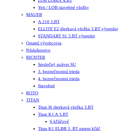
LOB LOBIX 4.BT
Yeti / LOB stavebné vložky
MAUER
A 210 3.BT
ELLITE E2 dierkavá vložka 3.BT výpredaj
STANDART S1 3.BT výpredaj
Ostatní výrobcovia
Príslušenstvo
RICHTER
Spoločný uzáver SU
3. bezpečnostná trieda
4. bezpečnostná trieda
Stavebné
ROTO
TITAN
Titan I6 dierkavá vložka 3.BT
Titan K1 A 3.BT
6 kľúčové
Titan K1 ELBB 3. BT patent kľúč