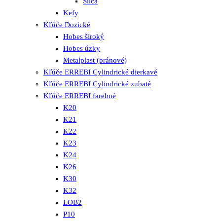
Silca
Kefy
Kľúče Dozické
Hobes široký
Hobes úzky
Metalplast (bránové)
Kľúče ERREBI Cylindrické dierkavé
Kľúče ERREBI Cylindrické zubaté
Kľúče ERREBI farebné
K20
K21
K22
K23
K24
K26
K30
K32
LOB2
P10