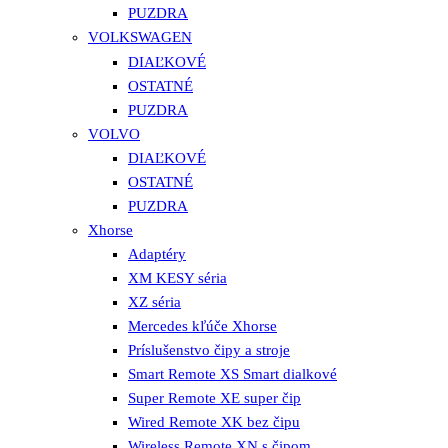
PUZDRA
VOLKSWAGEN
DIAĽKOVÉ
OSTATNÉ
PUZDRA
VOLVO
DIAĽKOVÉ
OSTATNÉ
PUZDRA
Xhorse
Adaptéry
XM KESY séria
XZ séria
Mercedes kľúče Xhorse
Príslušenstvo čipy a stroje
Smart Remote XS Smart dialkové
Super Remote XE super čip
Wired Remote XK bez čipu
Wireless Remote XN s čipom