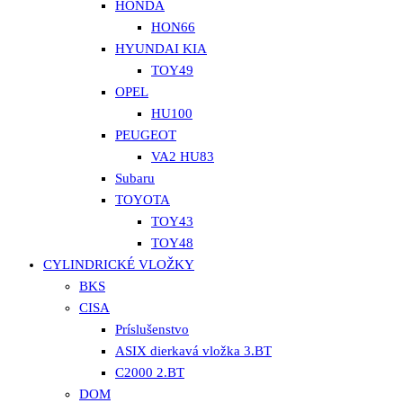
HONDA
HON66
HYUNDAI KIA
TOY49
OPEL
HU100
PEUGEOT
VA2 HU83
Subaru
TOYOTA
TOY43
TOY48
CYLINDRICKÉ VLOŽKY
BKS
CISA
Príslušenstvo
ASIX dierkavá vložka 3.BT
C2000 2.BT
DOM