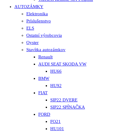
AUTOZÁMKY
Elektronika
Príslušenstvo
ELS
Ostatní výrobcovia
Oyster
Stavítka autozámkov
Renault
AUDI SEAT SKODA VW
HU66
BMW
HU92
FIAT
SIP22 DVERE
SIP22 SPÍNAČKA
FORD
FO21
HU101