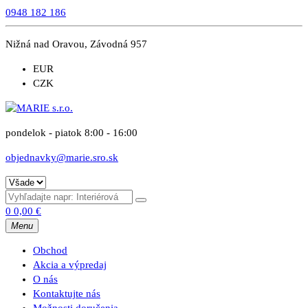
0948 182 186
Nižná nad Oravou, Závodná 957
EUR
CZK
pondelok - piatok 8:00 - 16:00
objednavky@marie.sro.sk
0
0,00
€
Menu
Obchod
Akcia a výpredaj
O nás
Kontaktujte nás