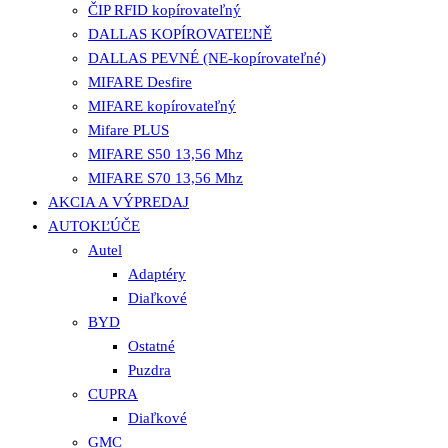
ČIP RFID kopírovateľný
DALLAS KOPÍROVATEĽNĚ
DALLAS PEVNÉ (NE-kopírovateľné)
MIFARE Desfire
MIFARE kopírovateľný
Mifare PLUS
MIFARE S50 13,56 Mhz
MIFARE S70 13,56 Mhz
AKCIA A VÝPREDAJ
AUTOKĽÚČE
Autel
Adaptéry
Diaľkové
BYD
Ostatné
Puzdra
CUPRA
Diaľkové
GMC