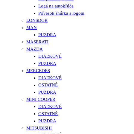
Logá na autokľúče
Prívesok šnúrka s logom
LONSDOR
MAN
PUZDRA
MASERATI
MAZDA
DIAĽKOVÉ
PUZDRA
MERCEDES
DIAĽKOVÉ
OSTATNÉ
PUZDRA
MINI COOPER
DIAĽKOVÉ
OSTATNÉ
PUZDRA
MITSUBISHI