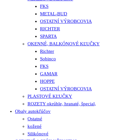
FKS
METAL-BUD
OSTATNÍ VÝROBCOVIA
RICHTER
SPARTA
OKENNÉ, BALKÓNOVÉ KĽUČKY
Richter
Sobinco
FKS
GAMAR
HOPPE
OSTATNÍ VÝROBCOVIA
PLASTOVÉ KĽUČKY
ROZETY okrúhle, hranaté, špecial,
Obaly autokľúčov
Ostatné
kožené
Silikónové