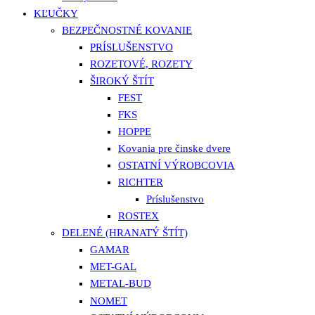
KĽUČKY
BEZPEČNOSTNÉ KOVANIE
PRÍSLUŠENSTVO
ROZETOVÉ, ROZETY
ŠIROKÝ ŠTÍT
FEST
FKS
HOPPE
Kovania pre činske dvere
OSTATNÍ VÝROBCOVIA
RICHTER
Príslušenstvo
ROSTEX
DELENÉ (HRANATÝ ŠTÍT)
GAMAR
MET-GAL
METAL-BUD
NOMET