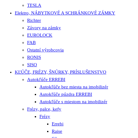
TESLA
Elektro, NÁBYTKOVÉ A SCHRÁNKOVÉ ZÁMKY
Richter
Závory na zámky
EUROLOCK
FAB
Ostatní výrobcovia
RONIS
SISO
KĽÚČE, FRÉZY, ŠNÚRKY, PRÍSLUŠENSTVO
Autokľúče ERREBI
Autokľúče bez miesta na imobilizér
Autokľúče púzdra ERREBI
Autokľúče s miestom na imobilizér
Frézy, palce, kefy
Frézy
Errebi
Raise