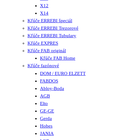
X12
X14
Kľúče ERREBI špeciál
Kľúče ERREBI Trezorové
Kľúče ERREBI Tubulary
Kľúče EXPRES
Kľúče FAB originál
Kľúče FAB Home
Kľúče fazónové
DOM / EURO ELZETT
FABDOS
Abloy-Boda
AGB
Elto
GE-GE
Gerda
Hobes
JANIA