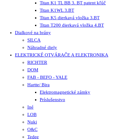
Titan K1 TL BB 3. BT patent kľúč
Titan K1WL 3.BT
Titan K5 dierkavá vložka 3.BT
Titan T200 dierkavá vložka 4.BT
Dialkové na brány
SILCA
Náhradné diely
ELEKTRICKÉ OTVÁRAČE A ELEKTRONIKA
RICHTER
DOM
FAB - BEFO - YALE
Hartte/ Bira
Elektromagnetické zámky
Príslušenstvo
Iné
LOB
Nuki
O&C
Tedee