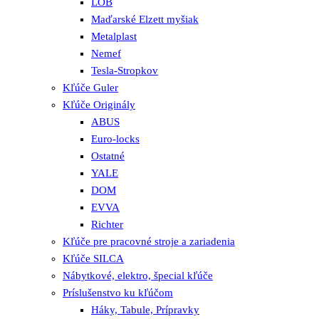
LOB
Maďarské Elzett myšiak
Metalplast
Nemef
Tesla-Stropkov
Kľúče Guler
Kľúče Originály
ABUS
Euro-locks
Ostatné
YALE
DOM
EVVA
Richter
Kľúče pre pracovné stroje a zariadenia
Kľúče SILCA
Nábytkové, elektro, špecial kľúče
Príslušenstvo ku kľúčom
Háky, Tabule, Prípravky