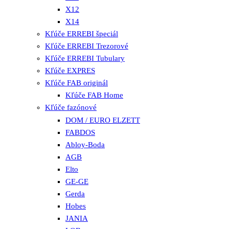
X12
X14
Kľúče ERREBI špeciál
Kľúče ERREBI Trezorové
Kľúče ERREBI Tubulary
Kľúče EXPRES
Kľúče FAB originál
Kľúče FAB Home
Kľúče fazónové
DOM / EURO ELZETT
FABDOS
Abloy-Boda
AGB
Elto
GE-GE
Gerda
Hobes
JANIA