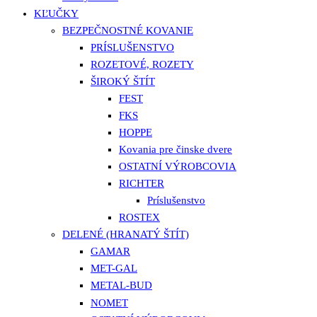
KĽUČKY
BEZPEČNOSTNÉ KOVANIE
PRÍSLUŠENSTVO
ROZETOVÉ, ROZETY
ŠIROKÝ ŠTÍT
FEST
FKS
HOPPE
Kovania pre činske dvere
OSTATNÍ VÝROBCOVIA
RICHTER
Príslušenstvo
ROSTEX
DELENÉ (HRANATÝ ŠTÍT)
GAMAR
MET-GAL
METAL-BUD
NOMET