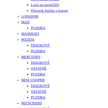
Logá na autokľúče
Prívesok šnúrka s logom
LONSDOR
MAN
PUZDRA
MASERATI
MAZDA
DIAĽKOVÉ
PUZDRA
MERCEDES
DIAĽKOVÉ
OSTATNÉ
PUZDRA
MINI COOPER
DIAĽKOVÉ
OSTATNÉ
PUZDRA
MITSUBISHI