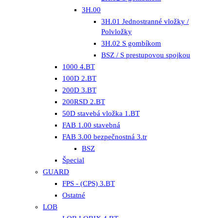
3H.00
3H.01 Jednostranné vložky /
Polvložky
3H.02 S gombíkom
BSZ / S prestupovou spojkou
1000 4.BT
100D 2.BT
200D 3.BT
200RSD 2.BT
50D stavebá vložka 1.BT
FAB 1.00 stavebná
FAB 3.00 bezpečnostná 3.tr
BSZ
Špecial
GUARD
FPS - (CPS) 3.BT
Ostatné
LOB