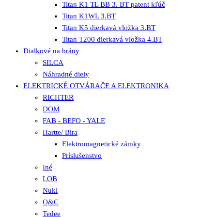
Titan K1 TL BB 3. BT patent kľúč
Titan K1WL 3.BT
Titan K5 dierkavá vložka 3.BT
Titan T200 dierkavá vložka 4.BT
Dialkové na brány
SILCA
Náhradné diely
ELEKTRICKÉ OTVÁRAČE A ELEKTRONIKA
RICHTER
DOM
FAB - BEFO - YALE
Hartte/ Bira
Elektromagnetické zámky
Príslušenstvo
Iné
LOB
Nuki
O&C
Tedee