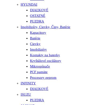
HYUNDAI
DIAĽKOVÉ
OSTATNÉ
PUZDRA
Imobilizéry, Cievky, Čipy, Batérie
Kapacitory
Batérie
Cievky
Imobilizéry
Kontakty na baterky
Kryštálové oscilátory
Mikrospínače
PCF pamäte
Procesory eeprom
INFINITY
DIAĽKOVÉ
ISUZU
PUZDRA