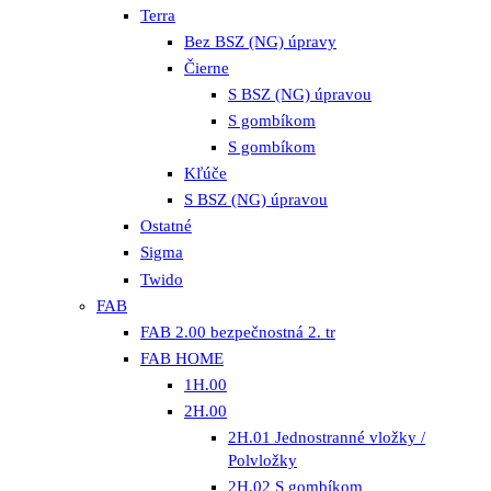
Terra
Bez BSZ (NG) úpravy
Čierne
S BSZ (NG) úpravou
S gombíkom
S gombíkom
Kľúče
S BSZ (NG) úpravou
Ostatné
Sigma
Twido
FAB
FAB 2.00 bezpečnostná 2. tr
FAB HOME
1H.00
2H.00
2H.01 Jednostranné vložky /
Polvložky
2H.02 S gombíkom