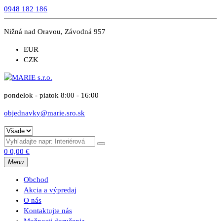
0948 182 186
Nižná nad Oravou, Závodná 957
EUR
CZK
pondelok - piatok 8:00 - 16:00
objednavky@marie.sro.sk
0
0,00
€
Menu
Obchod
Akcia a výpredaj
O nás
Kontaktujte nás