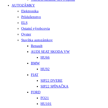
AUTOZÁMKY
Elektronika
Príslušenstvo
ELS
Ostatní výrobcovia
Oyster
Stavítka autozámkov
Renault
AUDI SEAT SKODA VW
HU66
BMW
HU92
FIAT
SIP22 DVERE
SIP22 SPÍNAČKA
FORD
FO21
HU101