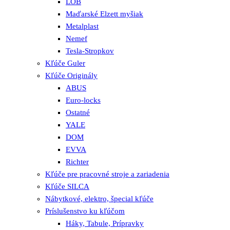
LOB
Maďarské Elzett myšiak
Metalplast
Nemef
Tesla-Stropkov
Kľúče Guler
Kľúče Originály
ABUS
Euro-locks
Ostatné
YALE
DOM
EVVA
Richter
Kľúče pre pracovné stroje a zariadenia
Kľúče SILCA
Nábytkové, elektro, špecial kľúče
Príslušenstvo ku kľúčom
Háky, Tabule, Prípravky