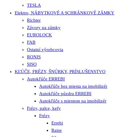
TESLA
Elektro, NÁBYTKOVÉ A SCHRÁNKOVÉ ZÁMKY
Richter
Závory na zámky
EUROLOCK
FAB
Ostatní výrobcovia
RONIS
SISO
KĽÚČE, FRÉZY, ŠNÚRKY, PRÍSLUŠENSTVO
Autokľúče ERREBI
Autokľúče bez miesta na imobilizér
Autokľúče púzdra ERREBI
Autokľúče s miestom na imobilizér
Frézy, palce, kefy
Frézy
Errebi
Raise