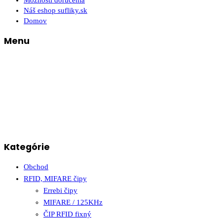
Možnosti doručenia
Náš eshop sufliky.sk
Domov
Menu
Kategórie
Obchod
RFID, MIFARE čipy
Errebi čipy
MIFARE / 125KHz
ČIP RFID fixný