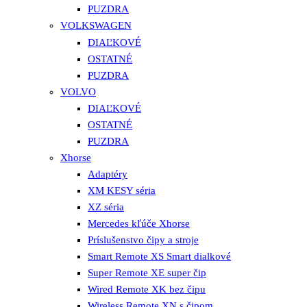
PUZDRA
VOLKSWAGEN
DIAĽKOVÉ
OSTATNÉ
PUZDRA
VOLVO
DIAĽKOVÉ
OSTATNÉ
PUZDRA
Xhorse
Adaptéry
XM KESY séria
XZ séria
Mercedes kľúče Xhorse
Príslušenstvo čipy a stroje
Smart Remote XS Smart dialkové
Super Remote XE super čip
Wired Remote XK bez čipu
Wireless Remote XN s čipom