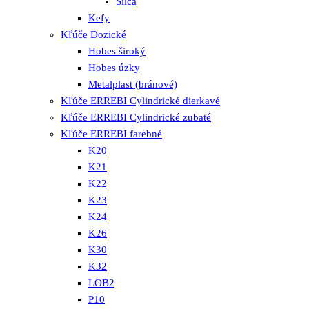
Silca
Kefy
Kľúče Dozické
Hobes široký
Hobes úzky
Metalplast (bránové)
Kľúče ERREBI Cylindrické dierkavé
Kľúče ERREBI Cylindrické zubaté
Kľúče ERREBI farebné
K20
K21
K22
K23
K24
K26
K30
K32
LOB2
P10