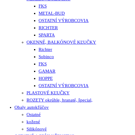
FKS
METAL-BUD
OSTATNÍ VÝROBCOVIA
RICHTER
SPARTA
OKENNÉ, BALKÓNOVÉ KĽUČKY
Richter
Sobinco
FKS
GAMAR
HOPPE
OSTATNÍ VÝROBCOVIA
PLASTOVÉ KĽUČKY
ROZETY okrúhle, hranaté, špecial,
Obaly autokľúčov
Ostatné
kožené
Silikónové