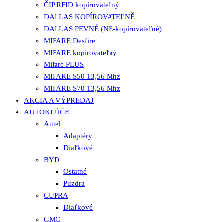
ČIP RFID kopírovateľný
DALLAS KOPÍROVATEĽNĚ
DALLAS PEVNÉ (NE-kopírovateľné)
MIFARE Desfire
MIFARE kopírovateľný
Mifare PLUS
MIFARE S50 13,56 Mhz
MIFARE S70 13,56 Mhz
AKCIA A VÝPREDAJ
AUTOKĽÚČE
Autel
Adaptéry
Diaľkové
BYD
Ostatné
Puzdra
CUPRA
Diaľkové
GMC