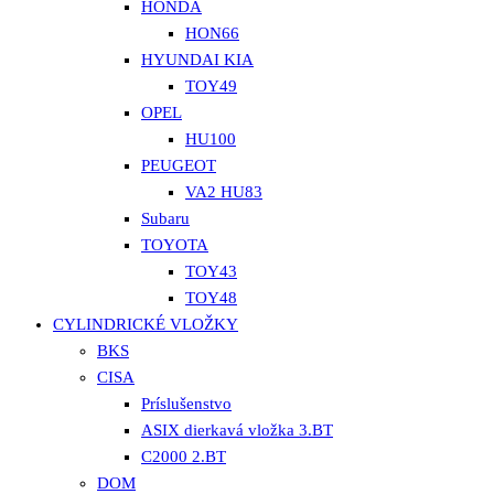
HONDA
HON66
HYUNDAI KIA
TOY49
OPEL
HU100
PEUGEOT
VA2 HU83
Subaru
TOYOTA
TOY43
TOY48
CYLINDRICKÉ VLOŽKY
BKS
CISA
Príslušenstvo
ASIX dierkavá vložka 3.BT
C2000 2.BT
DOM