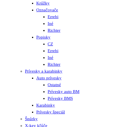
Krúžky
Označovače
Errebi
Iné
Richter
Popisky
CZ
Errebi
Iné
Richter
Prívesky a karabinky
Auto prívesky
Ostatné
Prívesky auto BM
Prívesky BMS
Karabinky
Prívesky špeciál
Šnúrky
X-key kľúče