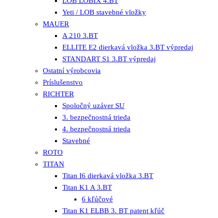
LOB LOBIX 4.BT
Yeti / LOB stavebné vložky
MAUER
A 210 3.BT
ELLITE E2 dierkavá vložka 3.BT výpredaj
STANDART S1 3.BT výpredaj
Ostatní výrobcovia
Príslušenstvo
RICHTER
Spoločný uzáver SU
3. bezpečnostná trieda
4. bezpečnostná trieda
Stavebné
ROTO
TITAN
Titan I6 dierkavá vložka 3.BT
Titan K1 A 3.BT
6 kľúčové
Titan K1 ELBB 3. BT patent kľúč