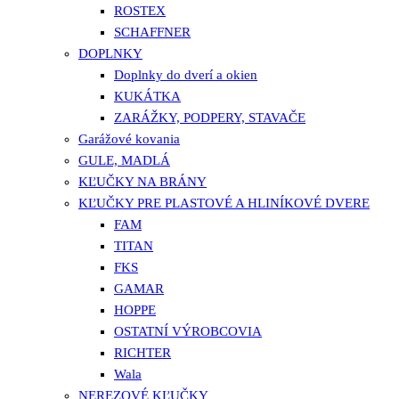
ROSTEX
SCHAFFNER
DOPLNKY
Doplnky do dverí a okien
KUKÁTKA
ZARÁŽKY, PODPERY, STAVAČE
Garážové kovania
GULE, MADLÁ
KĽUČKY NA BRÁNY
KĽUČKY PRE PLASTOVÉ A HLINÍKOVÉ DVERE
FAM
TITAN
FKS
GAMAR
HOPPE
OSTATNÍ VÝROBCOVIA
RICHTER
Wala
NEREZOVÉ KĽUČKY