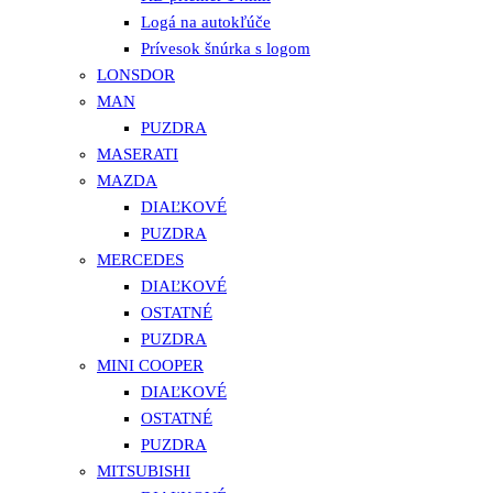
Logá na autokľúče
Prívesok šnúrka s logom
LONSDOR
MAN
PUZDRA
MASERATI
MAZDA
DIAĽKOVÉ
PUZDRA
MERCEDES
DIAĽKOVÉ
OSTATNÉ
PUZDRA
MINI COOPER
DIAĽKOVÉ
OSTATNÉ
PUZDRA
MITSUBISHI