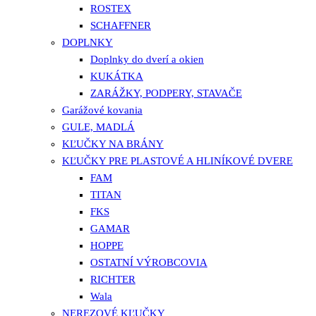
ROSTEX
SCHAFFNER
DOPLNKY
Doplnky do dverí a okien
KUKÁTKA
ZARÁŽKY, PODPERY, STAVAČE
Garážové kovania
GULE, MADLÁ
KĽUČKY NA BRÁNY
KĽUČKY PRE PLASTOVÉ A HLINÍKOVÉ DVERE
FAM
TITAN
FKS
GAMAR
HOPPE
OSTATNÍ VÝROBCOVIA
RICHTER
Wala
NEREZOVÉ KĽUČKY