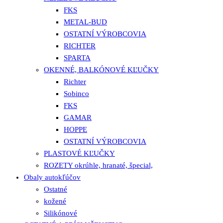
FKS
METAL-BUD
OSTATNÍ VÝROBCOVIA
RICHTER
SPARTA
OKENNÉ, BALKÓNOVÉ KĽUČKY
Richter
Sobinco
FKS
GAMAR
HOPPE
OSTATNÍ VÝROBCOVIA
PLASTOVÉ KĽUČKY
ROZETY okrúhle, hranaté, špecial,
Obaly autokľúčov
Ostatné
kožené
Silikónové