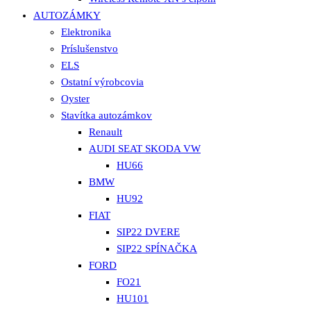
AUTOZÁMKY
Elektronika
Príslušenstvo
ELS
Ostatní výrobcovia
Oyster
Stavítka autozámkov
Renault
AUDI SEAT SKODA VW
HU66
BMW
HU92
FIAT
SIP22 DVERE
SIP22 SPÍNAČKA
FORD
FO21
HU101