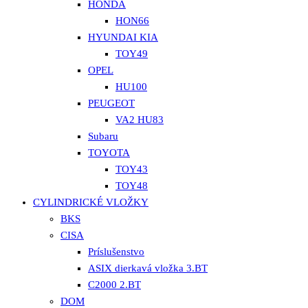
HONDA
HON66
HYUNDAI KIA
TOY49
OPEL
HU100
PEUGEOT
VA2 HU83
Subaru
TOYOTA
TOY43
TOY48
CYLINDRICKÉ VLOŽKY
BKS
CISA
Príslušenstvo
ASIX dierkavá vložka 3.BT
C2000 2.BT
DOM