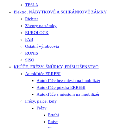
TESLA
Elektro, NÁBYTKOVÉ A SCHRÁNKOVÉ ZÁMKY
Richter
Závory na zámky
EUROLOCK
FAB
Ostatní výrobcovia
RONIS
SISO
KĽÚČE, FRÉZY, ŠNÚRKY, PRÍSLUŠENSTVO
Autokľúče ERREBI
Autokľúče bez miesta na imobilizér
Autokľúče púzdra ERREBI
Autokľúče s miestom na imobilizér
Frézy, palce, kefy
Frézy
Errebi
Raise