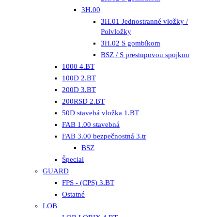
3H.00
3H.01 Jednostranné vložky /
Polvložky
3H.02 S gombíkom
BSZ / S prestupovou spojkou
1000 4.BT
100D 2.BT
200D 3.BT
200RSD 2.BT
50D stavebá vložka 1.BT
FAB 1.00 stavebná
FAB 3.00 bezpečnostná 3.tr
BSZ
Špecial
GUARD
FPS - (CPS) 3.BT
Ostatné
LOB