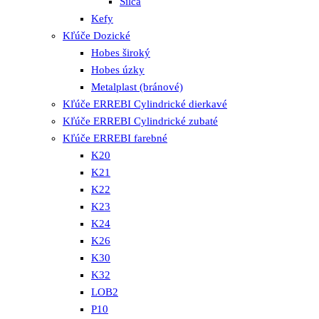
Silca
Kefy
Kľúče Dozické
Hobes široký
Hobes úzky
Metalplast (bránové)
Kľúče ERREBI Cylindrické dierkavé
Kľúče ERREBI Cylindrické zubaté
Kľúče ERREBI farebné
K20
K21
K22
K23
K24
K26
K30
K32
LOB2
P10