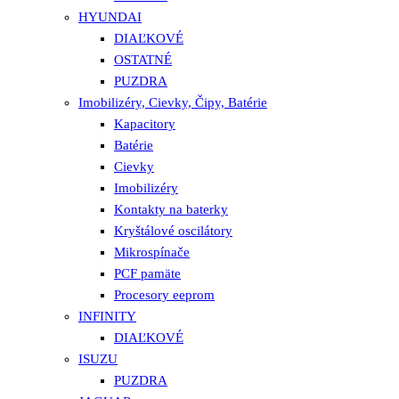
HYUNDAI
DIAĽKOVÉ
OSTATNÉ
PUZDRA
Imobilizéry, Cievky, Čipy, Batérie
Kapacitory
Batérie
Cievky
Imobilizéry
Kontakty na baterky
Kryštálové oscilátory
Mikrospínače
PCF pamäte
Procesory eeprom
INFINITY
DIAĽKOVÉ
ISUZU
PUZDRA