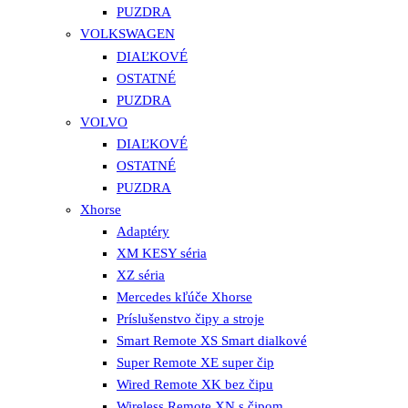
PUZDRA
VOLKSWAGEN
DIAĽKOVÉ
OSTATNÉ
PUZDRA
VOLVO
DIAĽKOVÉ
OSTATNÉ
PUZDRA
Xhorse
Adaptéry
XM KESY séria
XZ séria
Mercedes kľúče Xhorse
Príslušenstvo čipy a stroje
Smart Remote XS Smart dialkové
Super Remote XE super čip
Wired Remote XK bez čipu
Wireless Remote XN s čipom