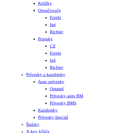
Krúžky
Označovače
Errebi
Iné
Richter
Popisky
CZ
Errebi
Iné
Richter
Prívesky a karabinky
Auto prívesky
Ostatné
Prívesky auto BM
Prívesky BMS
Karabinky
Prívesky špeciál
Šnúrky
X-key kľúče