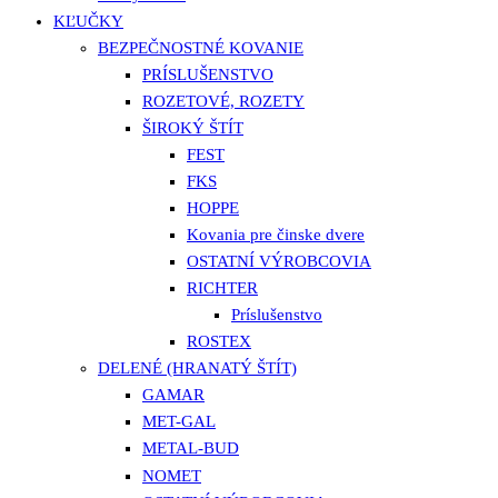
KĽUČKY
BEZPEČNOSTNÉ KOVANIE
PRÍSLUŠENSTVO
ROZETOVÉ, ROZETY
ŠIROKÝ ŠTÍT
FEST
FKS
HOPPE
Kovania pre činske dvere
OSTATNÍ VÝROBCOVIA
RICHTER
Príslušenstvo
ROSTEX
DELENÉ (HRANATÝ ŠTÍT)
GAMAR
MET-GAL
METAL-BUD
NOMET