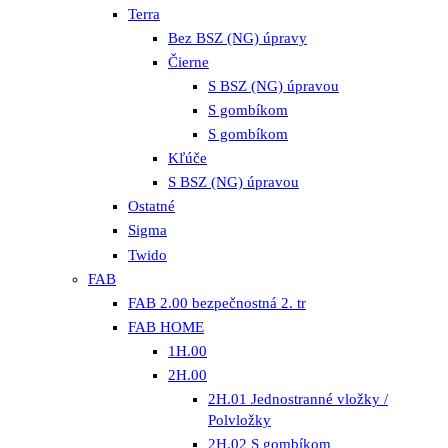
Terra
Bez BSZ (NG) úpravy
Čierne
S BSZ (NG) úpravou
S gombíkom
S gombíkom
Kľúče
S BSZ (NG) úpravou
Ostatné
Sigma
Twido
FAB
FAB 2.00 bezpečnostná 2. tr
FAB HOME
1H.00
2H.00
2H.01 Jednostranné vložky /
Polvložky
2H.02 S gombíkom