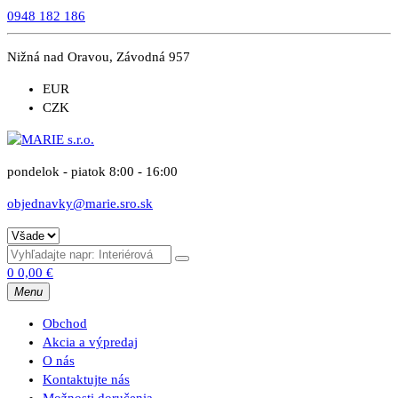
0948 182 186
Nižná nad Oravou, Závodná 957
EUR
CZK
pondelok - piatok 8:00 - 16:00
objednavky@marie.sro.sk
0
0,00
€
Menu
Obchod
Akcia a výpredaj
O nás
Kontaktujte nás