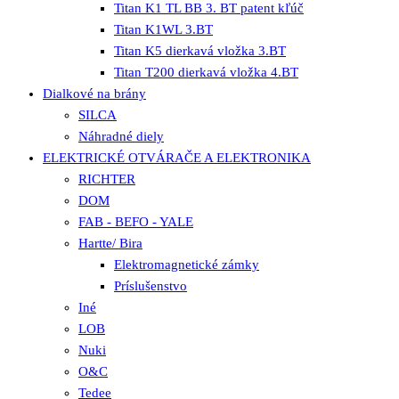
Titan K1 TL BB 3. BT patent kľúč
Titan K1WL 3.BT
Titan K5 dierkavá vložka 3.BT
Titan T200 dierkavá vložka 4.BT
Dialkové na brány
SILCA
Náhradné diely
ELEKTRICKÉ OTVÁRAČE A ELEKTRONIKA
RICHTER
DOM
FAB - BEFO - YALE
Hartte/ Bira
Elektromagnetické zámky
Príslušenstvo
Iné
LOB
Nuki
O&C
Tedee