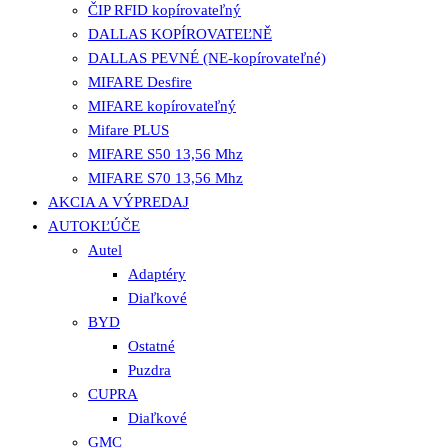
ČIP RFID kopírovateľný
DALLAS KOPÍROVATEĽNĚ
DALLAS PEVNÉ (NE-kopírovateľné)
MIFARE Desfire
MIFARE kopírovateľný
Mifare PLUS
MIFARE S50 13,56 Mhz
MIFARE S70 13,56 Mhz
AKCIA A VÝPREDAJ
AUTOKĽÚČE
Autel
Adaptéry
Diaľkové
BYD
Ostatné
Puzdra
CUPRA
Diaľkové
GMC