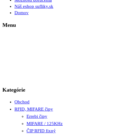
Možnosti doručenia
Náš eshop sufliky.sk
Domov
Menu
Kategórie
Obchod
RFID, MIFARE čipy
Errebi čipy
MIFARE / 125KHz
ČIP RFID fixný