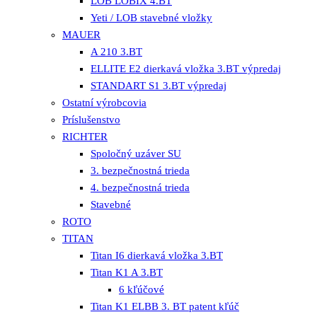
LOB LOBIX 4.BT
Yeti / LOB stavebné vložky
MAUER
A 210 3.BT
ELLITE E2 dierkavá vložka 3.BT výpredaj
STANDART S1 3.BT výpredaj
Ostatní výrobcovia
Príslušenstvo
RICHTER
Spoločný uzáver SU
3. bezpečnostná trieda
4. bezpečnostná trieda
Stavebné
ROTO
TITAN
Titan I6 dierkavá vložka 3.BT
Titan K1 A 3.BT
6 kľúčové
Titan K1 ELBB 3. BT patent kľúč