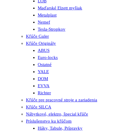
LOB
Maďarské Elzett myšiak
Metalplast
Nemef
Tesla-Stropkov
Kľúče Guler
Kľúče Originály
ABUS
Euro-locks
Ostatné
YALE
DOM
EVVA
Richter
Kľúče pre pracovné stroje a zariadenia
Kľúče SILCA
Nábytkové, elektro, špecial kľúče
Príslušenstvo ku kľúčom
Háky, Tabule, Prípravky