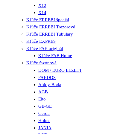
X12
X14
Kľúče ERREBI špeciál
Kľúče ERREBI Trezorové
Kľúče ERREBI Tubulary
Kľúče EXPRES
Kľúče FAB originál
Kľúče FAB Home
Kľúče fazónové
DOM / EURO ELZETT
FABDOS
Abloy-Boda
AGB
Elto
GE-GE
Gerda
Hobes
JANIA