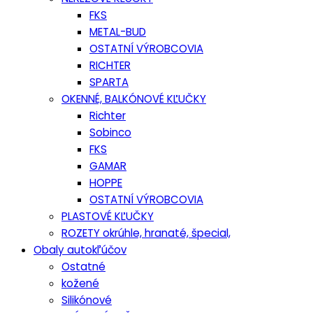
FKS
METAL-BUD
OSTATNÍ VÝROBCOVIA
RICHTER
SPARTA
OKENNÉ, BALKÓNOVÉ KĽUČKY
Richter
Sobinco
FKS
GAMAR
HOPPE
OSTATNÍ VÝROBCOVIA
PLASTOVÉ KĽUČKY
ROZETY okrúhle, hranaté, špecial,
Obaly autokľúčov
Ostatné
kožené
Silikónové