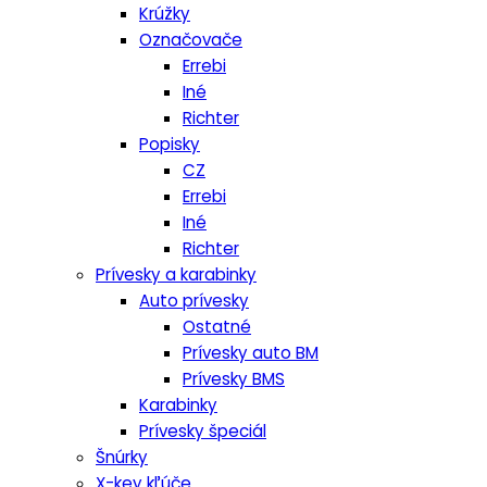
Krúžky
Označovače
Errebi
Iné
Richter
Popisky
CZ
Errebi
Iné
Richter
Prívesky a karabinky
Auto prívesky
Ostatné
Prívesky auto BM
Prívesky BMS
Karabinky
Prívesky špeciál
Šnúrky
X-key kľúče