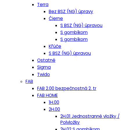
Terra
Bez BSZ (NG) úpravy
Čierne
S BSZ (NG) úpravou
S gombíkom
S gombíkom
Kľúče
S BSZ (NG) úpravou
Ostatné
Sigma
Twido
FAB
FAB 2.00 bezpečnostná 2. tr
FAB HOME
1H.00
2H.00
2H.01 Jednostranné vložky /
Polvložky
2H.02 S gombíkom