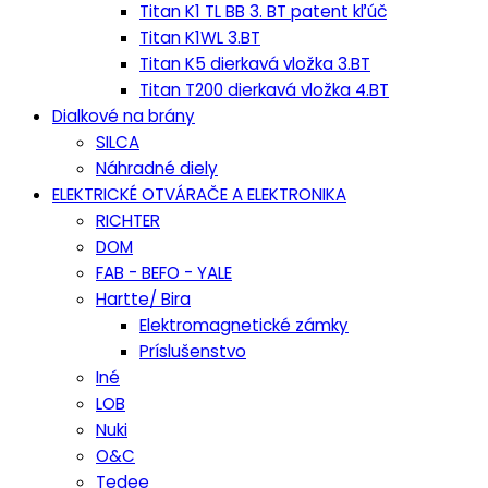
Titan K1 TL BB 3. BT patent kľúč
Titan K1WL 3.BT
Titan K5 dierkavá vložka 3.BT
Titan T200 dierkavá vložka 4.BT
Dialkové na brány
SILCA
Náhradné diely
ELEKTRICKÉ OTVÁRAČE A ELEKTRONIKA
RICHTER
DOM
FAB - BEFO - YALE
Hartte/ Bira
Elektromagnetické zámky
Príslušenstvo
Iné
LOB
Nuki
O&C
Tedee