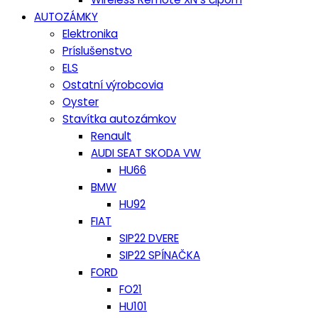
AUTOZÁMKY
Elektronika
Príslušenstvo
ELS
Ostatní výrobcovia
Oyster
Stavítka autozámkov
Renault
AUDI SEAT SKODA VW
HU66
BMW
HU92
FIAT
SIP22 DVERE
SIP22 SPÍNAČKA
FORD
FO21
HU101