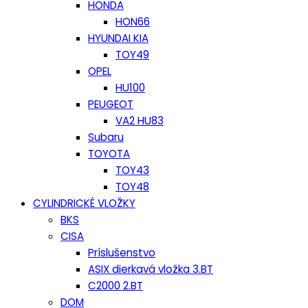
HONDA
HON66
HYUNDAI KIA
TOY49
OPEL
HU100
PEUGEOT
VA2 HU83
Subaru
TOYOTA
TOY43
TOY48
CYLINDRICKÉ VLOŽKY
BKS
CISA
Príslušenstvo
ASIX dierkavá vložka 3.BT
C2000 2.BT
DOM