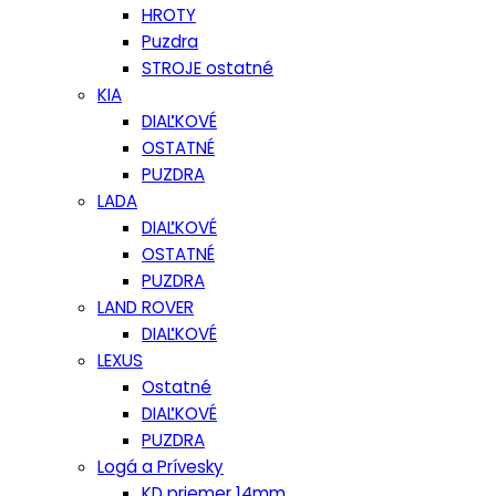
HROTY
Puzdra
STROJE ostatné
KIA
DIAĽKOVÉ
OSTATNÉ
PUZDRA
LADA
DIAĽKOVÉ
OSTATNÉ
PUZDRA
LAND ROVER
DIAĽKOVÉ
LEXUS
Ostatné
DIAĽKOVÉ
PUZDRA
Logá a Prívesky
KD priemer 14mm