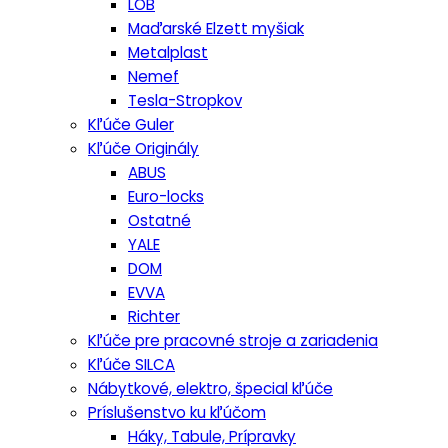
LOB
Maďarské Elzett myšiak
Metalplast
Nemef
Tesla-Stropkov
Kľúče Guler
Kľúče Originály
ABUS
Euro-locks
Ostatné
YALE
DOM
EVVA
Richter
Kľúče pre pracovné stroje a zariadenia
Kľúče SILCA
Nábytkové, elektro, špecial kľúče
Príslušenstvo ku kľúčom
Háky, Tabule, Prípravky