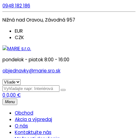
0948 182 186
Nižná nad Oravou, Závodná 957
EUR
CZK
pondelok - piatok 8:00 - 16:00
objednavky@marie.sro.sk
0
0,00
€
Menu
Obchod
Akcia a výpredaj
O nás
Kontaktujte nás