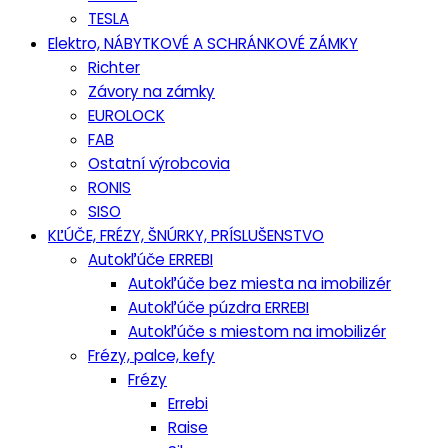
TESLA
Elektro, NÁBYTKOVÉ A SCHRÁNKOVÉ ZÁMKY
Richter
Závory na zámky
EUROLOCK
FAB
Ostatní výrobcovia
RONIS
SISO
KĽÚČE, FRÉZY, ŠNÚRKY, PRÍSLUŠENSTVO
Autokľúče ERREBI
Autokľúče bez miesta na imobilizér
Autokľúče púzdra ERREBI
Autokľúče s miestom na imobilizér
Frézy, palce, kefy
Frézy
Errebi
Raise