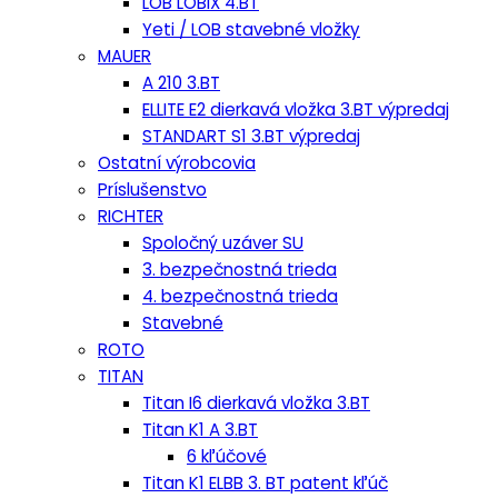
LOB LOBIX 4.BT
Yeti / LOB stavebné vložky
MAUER
A 210 3.BT
ELLITE E2 dierkavá vložka 3.BT výpredaj
STANDART S1 3.BT výpredaj
Ostatní výrobcovia
Príslušenstvo
RICHTER
Spoločný uzáver SU
3. bezpečnostná trieda
4. bezpečnostná trieda
Stavebné
ROTO
TITAN
Titan I6 dierkavá vložka 3.BT
Titan K1 A 3.BT
6 kľúčové
Titan K1 ELBB 3. BT patent kľúč