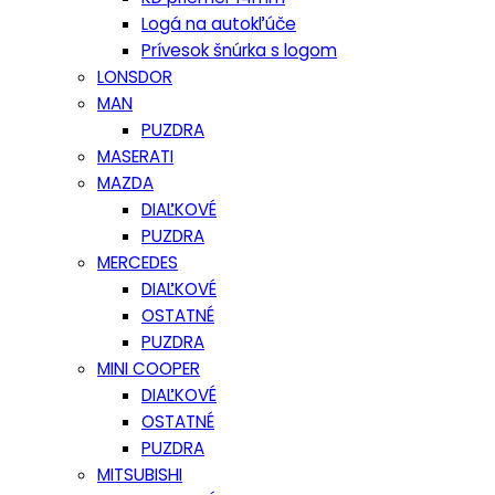
Logá na autokľúče
Prívesok šnúrka s logom
LONSDOR
MAN
PUZDRA
MASERATI
MAZDA
DIAĽKOVÉ
PUZDRA
MERCEDES
DIAĽKOVÉ
OSTATNÉ
PUZDRA
MINI COOPER
DIAĽKOVÉ
OSTATNÉ
PUZDRA
MITSUBISHI