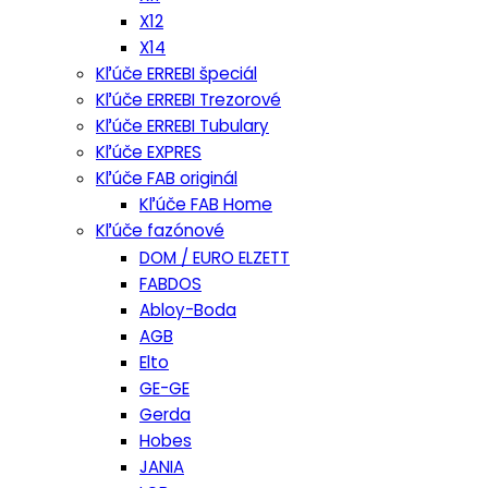
X12
X14
Kľúče ERREBI špeciál
Kľúče ERREBI Trezorové
Kľúče ERREBI Tubulary
Kľúče EXPRES
Kľúče FAB originál
Kľúče FAB Home
Kľúče fazónové
DOM / EURO ELZETT
FABDOS
Abloy-Boda
AGB
Elto
GE-GE
Gerda
Hobes
JANIA