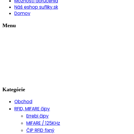
Možnosti doručenia
Náš eshop sufliky.sk
Domov
Menu
Kategórie
Obchod
RFID, MIFARE čipy
Errebi čipy
MIFARE / 125KHz
ČIP RFID fixný