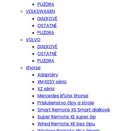
PUZDRA
VOLKSWAGEN
DIAĽKOVÉ
OSTATNÉ
PUZDRA
VOLVO
DIAĽKOVÉ
OSTATNÉ
PUZDRA
Xhorse
Adaptéry
XM KESY séria
XZ séria
Mercedes kľúče Xhorse
Príslušenstvo čipy a stroje
Smart Remote XS Smart dialkové
Super Remote XE super čip
Wired Remote XK bez čipu
Wireless Remote XN s čipom