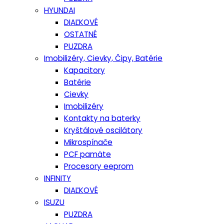
HYUNDAI
DIAĽKOVÉ
OSTATNÉ
PUZDRA
Imobilizéry, Cievky, Čipy, Batérie
Kapacitory
Batérie
Cievky
Imobilizéry
Kontakty na baterky
Kryštálové oscilátory
Mikrospínače
PCF pamäte
Procesory eeprom
INFINITY
DIAĽKOVÉ
ISUZU
PUZDRA