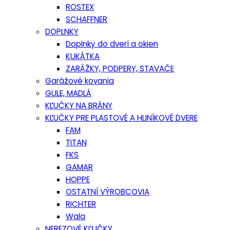
ROSTEX
SCHAFFNER
DOPLNKY
Doplnky do dverí a okien
KUKÁTKA
ZARÁŽKY, PODPERY, STAVAČE
Garážové kovania
GULE, MADLÁ
KĽUČKY NA BRÁNY
KĽUČKY PRE PLASTOVÉ A HLINÍKOVÉ DVERE
FAM
TITAN
FKS
GAMAR
HOPPE
OSTATNÍ VÝROBCOVIA
RICHTER
Wala
NEREZOVÉ KĽUČKY