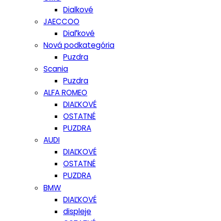
Dialkové
JAECCOO
Diaľkové
Nová podkategória
Puzdra
Scania
Puzdra
ALFA ROMEO
DIAĽKOVÉ
OSTATNÉ
PUZDRA
AUDI
DIAĽKOVÉ
OSTATNÉ
PUZDRA
BMW
DIAĽKOVÉ
displeje