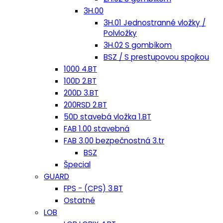
3H.00
3H.01 Jednostranné vložky /
Polvložky
3H.02 S gombíkom
BSZ / S prestupovou spojkou
1000 4.BT
100D 2.BT
200D 3.BT
200RSD 2.BT
50D stavebá vložka 1.BT
FAB 1.00 stavebná
FAB 3.00 bezpečnostná 3.tr
BSZ
Špecial
GUARD
FPS - (CPS) 3.BT
Ostatné
LOB