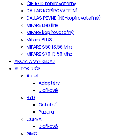
ČIP RFID kopírovateľný
DALLAS KOPÍROVATEĽNĚ
DALLAS PEVNÉ (NE-kopírovateľné)
MIFARE Desfire
MIFARE kopírovateľný
Mifare PLUS
MIFARE S50 13,56 Mhz
MIFARE S70 13,56 Mhz
AKCIA A VÝPREDAJ
AUTOKĽÚČE
Autel
Adaptéry
Diaľkové
BYD
Ostatné
Puzdra
CUPRA
Diaľkové
GMC