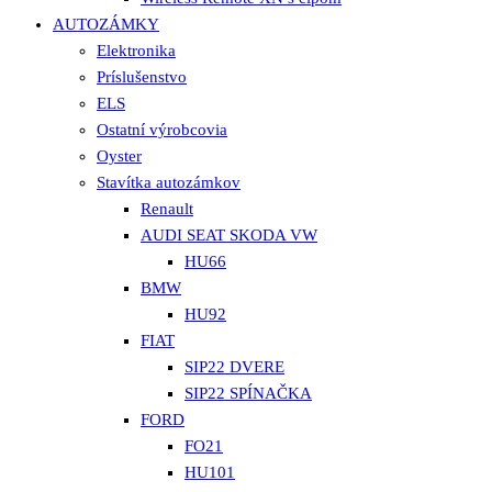
AUTOZÁMKY
Elektronika
Príslušenstvo
ELS
Ostatní výrobcovia
Oyster
Stavítka autozámkov
Renault
AUDI SEAT SKODA VW
HU66
BMW
HU92
FIAT
SIP22 DVERE
SIP22 SPÍNAČKA
FORD
FO21
HU101