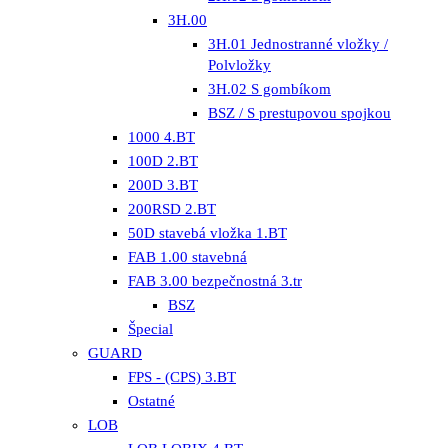
3H.00
3H.01 Jednostranné vložky /
Polvložky
3H.02 S gombíkom
BSZ / S prestupovou spojkou
1000 4.BT
100D 2.BT
200D 3.BT
200RSD 2.BT
50D stavebá vložka 1.BT
FAB 1.00 stavebná
FAB 3.00 bezpečnostná 3.tr
BSZ
Špecial
GUARD
FPS - (CPS) 3.BT
Ostatné
LOB