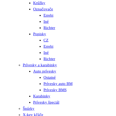
Krúžky
Označovače
Errebi
Iné
Richter
Popisky
CZ
Errebi
Iné
Richter
Prívesky a karabinky
Auto prívesky
Ostatné
Prívesky auto BM
Prívesky BMS
Karabinky
Prívesky špeciál
Šnúrky
X-key kľúče