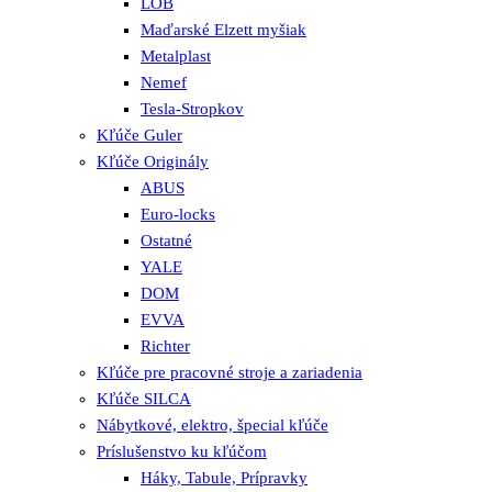
LOB
Maďarské Elzett myšiak
Metalplast
Nemef
Tesla-Stropkov
Kľúče Guler
Kľúče Originály
ABUS
Euro-locks
Ostatné
YALE
DOM
EVVA
Richter
Kľúče pre pracovné stroje a zariadenia
Kľúče SILCA
Nábytkové, elektro, špecial kľúče
Príslušenstvo ku kľúčom
Háky, Tabule, Prípravky