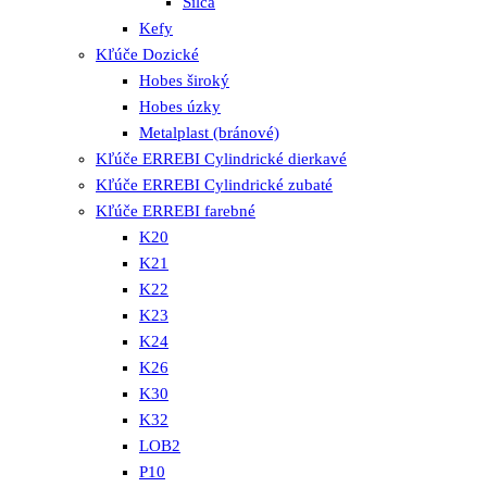
Silca
Kefy
Kľúče Dozické
Hobes široký
Hobes úzky
Metalplast (bránové)
Kľúče ERREBI Cylindrické dierkavé
Kľúče ERREBI Cylindrické zubaté
Kľúče ERREBI farebné
K20
K21
K22
K23
K24
K26
K30
K32
LOB2
P10