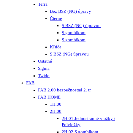
Terra
Bez BSZ (NG) úpravy
Čierne
S BSZ (NG) úpravou
S gombíkom
S gombíkom
Kľúče
S BSZ (NG) úpravou
Ostatné
Sigma
Twido
FAB
FAB 2.00 bezpečnostná 2. tr
FAB HOME
1H.00
2H.00
2H.01 Jednostranné vložky /
Polvložky
2H.02 S gombíkom