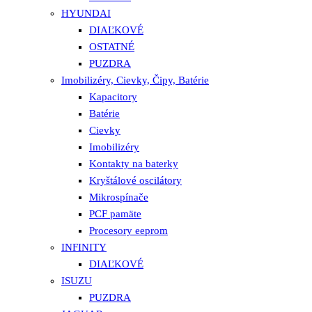
HYUNDAI
DIAĽKOVÉ
OSTATNÉ
PUZDRA
Imobilizéry, Cievky, Čipy, Batérie
Kapacitory
Batérie
Cievky
Imobilizéry
Kontakty na baterky
Kryštálové oscilátory
Mikrospínače
PCF pamäte
Procesory eeprom
INFINITY
DIAĽKOVÉ
ISUZU
PUZDRA