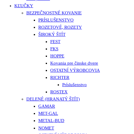
KĽUČKY
BEZPEČNOSTNÉ KOVANIE
PRÍSLUŠENSTVO
ROZETOVÉ, ROZETY
ŠIROKÝ ŠTÍT
FEST
FKS
HOPPE
Kovania pre činske dvere
OSTATNÍ VÝROBCOVIA
RICHTER
Príslušenstvo
ROSTEX
DELENÉ (HRANATÝ ŠTÍT)
GAMAR
MET-GAL
METAL-BUD
NOMET