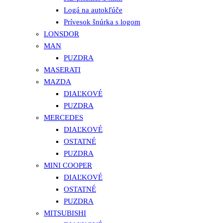
Logá na autokľúče
Prívesok šnúrka s logom
LONSDOR
MAN
PUZDRA
MASERATI
MAZDA
DIAĽKOVÉ
PUZDRA
MERCEDES
DIAĽKOVÉ
OSTATNÉ
PUZDRA
MINI COOPER
DIAĽKOVÉ
OSTATNÉ
PUZDRA
MITSUBISHI