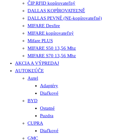
ČIP RFID kopírovateľný
DALLAS KOPÍROVATEĽNĚ
DALLAS PEVNÉ (NE-kopírovateľné)
MIFARE Desfire
MIFARE kopírovateľný
Mifare PLUS
MIFARE S50 13,56 Mhz
MIFARE S70 13,56 Mhz
AKCIA A VÝPREDAJ
AUTOKĽÚČE
Autel
Adaptéry
Diaľkové
BYD
Ostatné
Puzdra
CUPRA
Diaľkové
GMC