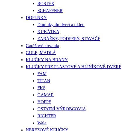
ROSTEX
SCHAFFNER
DOPLNKY
Doplnky do dverí a okien
KUKÁTKA
ZARÁŽKY, PODPERY, STAVAČE
Garážové kovania
GULE, MADLÁ
KĽUČKY NA BRÁNY
KĽUČKY PRE PLASTOVÉ A HLINÍKOVÉ DVERE
FAM
TITAN
FKS
GAMAR
HOPPE
OSTATNÍ VÝROBCOVIA
RICHTER
Wala
NEREZOVÉ KĽUČKY