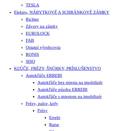
TESLA
Elektro, NÁBYTKOVÉ A SCHRÁNKOVÉ ZÁMKY
Richter
Závory na zámky
EUROLOCK
FAB
Ostatní výrobcovia
RONIS
SISO
KĽÚČE, FRÉZY, ŠNÚRKY, PRÍSLUŠENSTVO
Autokľúče ERREBI
Autokľúče bez miesta na imobilizér
Autokľúče púzdra ERREBI
Autokľúče s miestom na imobilizér
Frézy, palce, kefy
Frézy
Errebi
Raise