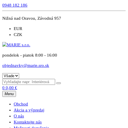
0948 182 186
Nižná nad Oravou, Závodná 957
EUR
CZK
pondelok - piatok 8:00 - 16:00
objednavky@marie.sro.sk
0
0,00
€
Menu
Obchod
Akcia a výpredaj
O nás
Kontaktujte nás