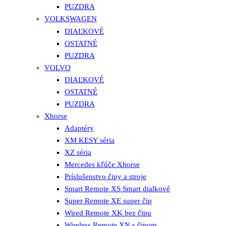
PUZDRA
VOLKSWAGEN
DIAĽKOVÉ
OSTATNÉ
PUZDRA
VOLVO
DIAĽKOVÉ
OSTATNÉ
PUZDRA
Xhorse
Adaptéry
XM KESY séria
XZ séria
Mercedes kľúče Xhorse
Príslušenstvo čipy a stroje
Smart Remote XS Smart dialkové
Super Remote XE super čip
Wired Remote XK bez čipu
Wireless Remote XN s čipom