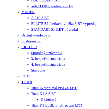
LOB LOBIX 4.BT
Yeti / LOB stavebné vložky
MAUER
A 210 3.BT
ELLITE E2 dierkavá vložka 3.BT výpredaj
STANDART S1 3.BT výpredaj
Ostatní výrobcovia
Príslušenstvo
RICHTER
Spoločný uzáver SU
3. bezpečnostná trieda
4. bezpečnostná trieda
Stavebné
ROTO
TITAN
Titan I6 dierkavá vložka 3.BT
Titan K1 A 3.BT
6 kľúčové
Titan K1 ELBB 3. BT patent kľúč