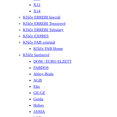
X12
X14
Kľúče ERREBI špeciál
Kľúče ERREBI Trezorové
Kľúče ERREBI Tubulary
Kľúče EXPRES
Kľúče FAB originál
Kľúče FAB Home
Kľúče fazónové
DOM / EURO ELZETT
FABDOS
Abloy-Boda
AGB
Elto
GE-GE
Gerda
Hobes
JANIA