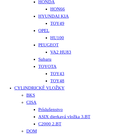
HONDA
HON66
HYUNDAI KIA
TOY49
OPEL
HU100
PEUGEOT
VA2 HU83
Subaru
TOYOTA
TOY43
TOY48
CYLINDRICKÉ VLOŽKY
BKS
CISA
Príslušenstvo
ASIX dierkavá vložka 3.BT
C2000 2.BT
DOM