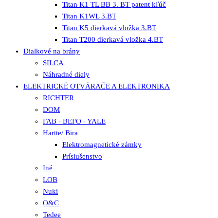
Titan K1 TL BB 3. BT patent kľúč
Titan K1WL 3.BT
Titan K5 dierkavá vložka 3.BT
Titan T200 dierkavá vložka 4.BT
Dialkové na brány
SILCA
Náhradné diely
ELEKTRICKÉ OTVÁRAČE A ELEKTRONIKA
RICHTER
DOM
FAB - BEFO - YALE
Hartte/ Bira
Elektromagnetické zámky
Príslušenstvo
Iné
LOB
Nuki
O&C
Tedee