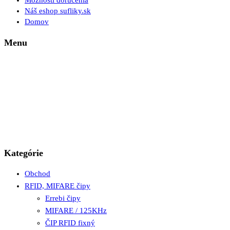
Možnosti doručenia
Náš eshop sufliky.sk
Domov
Menu
Kategórie
Obchod
RFID, MIFARE čipy
Errebi čipy
MIFARE / 125KHz
ČIP RFID fixný