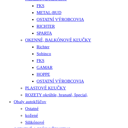
FKS
METAL-BUD
OSTATNÍ VÝROBCOVIA
RICHTER
SPARTA
OKENNÉ, BALKÓNOVÉ KĽUČKY
Richter
Sobinco
FKS
GAMAR
HOPPE
OSTATNÍ VÝROBCOVIA
PLASTOVÉ KĽUČKY
ROZETY okrúhle, hranaté, špecial,
Obaly autokľúčov
Ostatné
kožené
Silikónové