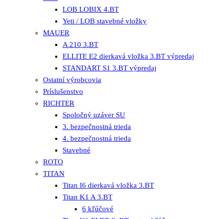
LOB LOBIX 4.BT
Yeti / LOB stavebné vložky
MAUER
A 210 3.BT
ELLITE E2 dierkavá vložka 3.BT výpredaj
STANDART S1 3.BT výpredaj
Ostatní výrobcovia
Príslušenstvo
RICHTER
Spoločný uzáver SU
3. bezpečnostná trieda
4. bezpečnostná trieda
Stavebné
ROTO
TITAN
Titan I6 dierkavá vložka 3.BT
Titan K1 A 3.BT
6 kľúčové