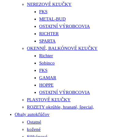
NEREZOVÉ KĽUČKY
FKS
METAL-BUD
OSTATNÍ VÝROBCOVIA
RICHTER
SPARTA
OKENNÉ, BALKÓNOVÉ KĽUČKY
Richter
Sobinco
FKS
GAMAR
HOPPE
OSTATNÍ VÝROBCOVIA
PLASTOVÉ KĽUČKY
ROZETY okrúhle, hranaté, špecial,
Obaly autokľúčov
Ostatné
kožené
Silikónové