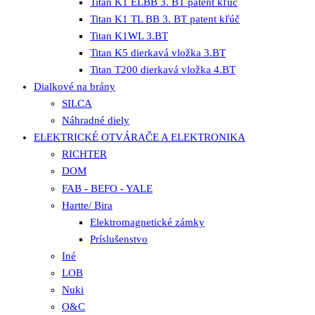
Titan K1 ELBB 3. BT patent kľúč
Titan K1 TL BB 3. BT patent kľúč
Titan K1WL 3.BT
Titan K5 dierkavá vložka 3.BT
Titan T200 dierkavá vložka 4.BT
Dialkové na brány
SILCA
Náhradné diely
ELEKTRICKÉ OTVÁRAČE A ELEKTRONIKA
RICHTER
DOM
FAB - BEFO - YALE
Hartte/ Bira
Elektromagnetické zámky
Príslušenstvo
Iné
LOB
Nuki
O&C