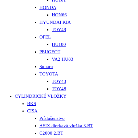
HU101
HONDA
HON66
HYUNDAI KIA
TOY49
OPEL
HU100
PEUGEOT
VA2 HU83
Subaru
TOYOTA
TOY43
TOY48
CYLINDRICKÉ VLOŽKY
BKS
CISA
Príslušenstvo
ASIX dierkavá vložka 3.BT
C2000 2.BT