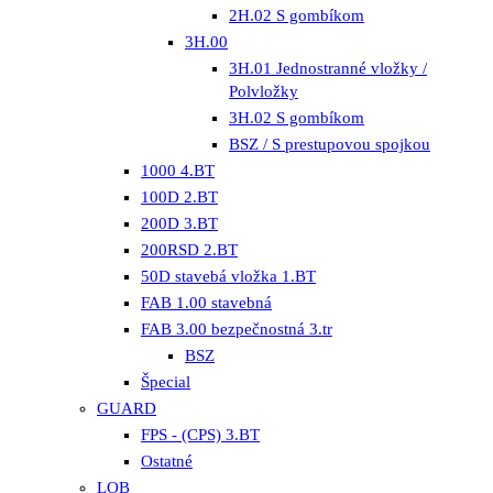
2H.02 S gombíkom
3H.00
3H.01 Jednostranné vložky /
Polvložky
3H.02 S gombíkom
BSZ / S prestupovou spojkou
1000 4.BT
100D 2.BT
200D 3.BT
200RSD 2.BT
50D stavebá vložka 1.BT
FAB 1.00 stavebná
FAB 3.00 bezpečnostná 3.tr
BSZ
Špecial
GUARD
FPS - (CPS) 3.BT
Ostatné
LOB