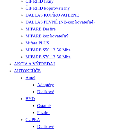
ČIP RFID fixný
ČIP RFID kopírovateľný
DALLAS KOPÍROVATEĽNĚ
DALLAS PEVNÉ (NE-kopírovateľné)
MIFARE Desfire
MIFARE kopírovateľný
Mifare PLUS
MIFARE S50 13,56 Mhz
MIFARE S70 13,56 Mhz
AKCIA A VÝPREDAJ
AUTOKĽÚČE
Autel
Adaptéry
Diaľkové
BYD
Ostatné
Puzdra
CUPRA
Diaľkové