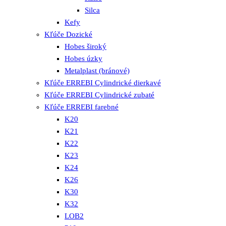
Silca
Kefy
Kľúče Dozické
Hobes široký
Hobes úzky
Metalplast (bránové)
Kľúče ERREBI Cylindrické dierkavé
Kľúče ERREBI Cylindrické zubaté
Kľúče ERREBI farebné
K20
K21
K22
K23
K24
K26
K30
K32
LOB2