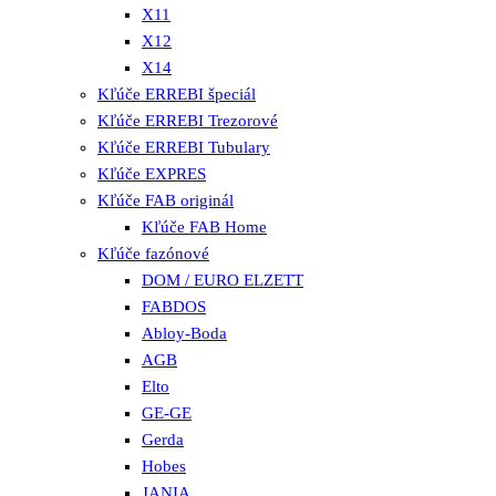
X11
X12
X14
Kľúče ERREBI špeciál
Kľúče ERREBI Trezorové
Kľúče ERREBI Tubulary
Kľúče EXPRES
Kľúče FAB originál
Kľúče FAB Home
Kľúče fazónové
DOM / EURO ELZETT
FABDOS
Abloy-Boda
AGB
Elto
GE-GE
Gerda
Hobes
JANIA