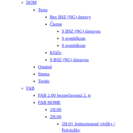
DOM
Terra
Bez BSZ (NG) úpravy
Čierne
S BSZ (NG) úpravou
S gombíkom
S gombíkom
Kľúče
S BSZ (NG) úpravou
Ostatné
Sigma
Twido
FAB
FAB 2.00 bezpečnostná 2. tr
FAB HOME
1H.00
2H.00
2H.01 Jednostranné vložky /
Polvložky