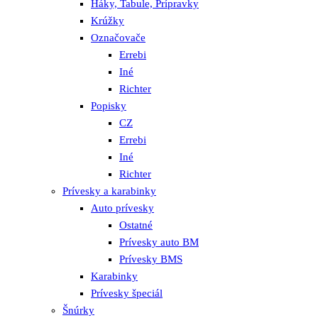
Háky, Tabule, Prípravky
Krúžky
Označovače
Errebi
Iné
Richter
Popisky
CZ
Errebi
Iné
Richter
Prívesky a karabinky
Auto prívesky
Ostatné
Prívesky auto BM
Prívesky BMS
Karabinky
Prívesky špeciál
Šnúrky