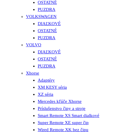
OSTATNÉ
PUZDRA
VOLKSWAGEN
DIAĽKOVÉ
OSTATNÉ
PUZDRA
VOLVO
DIAĽKOVÉ
OSTATNÉ
PUZDRA
Xhorse
Adaptéry
XM KESY séria
XZ séria
Mercedes kľúče Xhorse
Príslušenstvo čipy a stroje
Smart Remote XS Smart dialkové
Super Remote XE super čip
Wired Remote XK bez čipu