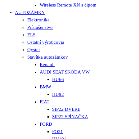
Wireless Remote XN s čipom
AUTOZÁMKY
Elektronika
Príslušenstvo
ELS
Ostatní výrobcovia
Oyster
Stavítka autozámkov
Renault
AUDI SEAT SKODA VW
HU66
BMW
HU92
FIAT
SIP22 DVERE
SIP22 SPÍNAČKA
FORD
FO21