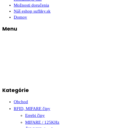
Možnosti doručenia
Náš eshop sufliky.sk
Domov
Menu
Kategórie
Obchod
RFID, MIFARE čipy
Errebi čipy
MIFARE / 125KHz