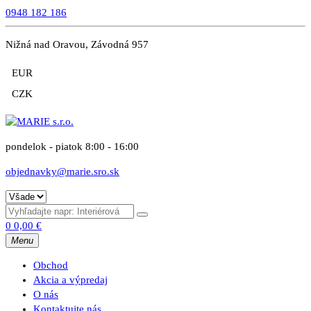
0948 182 186
Nižná nad Oravou, Závodná 957
EUR
CZK
pondelok - piatok 8:00 - 16:00
objednavky@marie.sro.sk
0
0,00
€
Menu
Obchod
Akcia a výpredaj
O nás
Kontaktujte nás