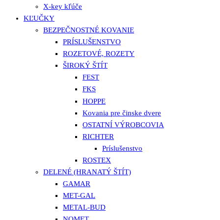
X-key kľúče
KĽUČKY
BEZPEČNOSTNÉ KOVANIE
PRÍSLUŠENSTVO
ROZETOVÉ, ROZETY
ŠIROKÝ ŠTÍT
FEST
FKS
HOPPE
Kovania pre činske dvere
OSTATNÍ VÝROBCOVIA
RICHTER
Príslušenstvo
ROSTEX
DELENÉ (HRANATÝ ŠTÍT)
GAMAR
MET-GAL
METAL-BUD
NOMET