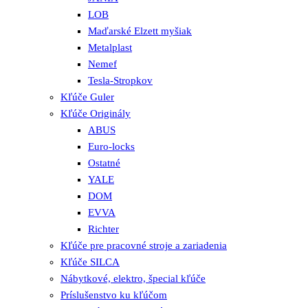
LOB
Maďarské Elzett myšiak
Metalplast
Nemef
Tesla-Stropkov
Kľúče Guler
Kľúče Originály
ABUS
Euro-locks
Ostatné
YALE
DOM
EVVA
Richter
Kľúče pre pracovné stroje a zariadenia
Kľúče SILCA
Nábytkové, elektro, špecial kľúče
Príslušenstvo ku kľúčom