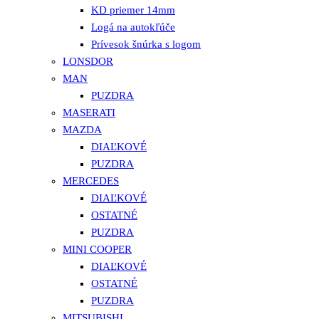
KD priemer 14mm
Logá na autokľúče
Prívesok šnúrka s logom
LONSDOR
MAN
PUZDRA
MASERATI
MAZDA
DIAĽKOVÉ
PUZDRA
MERCEDES
DIAĽKOVÉ
OSTATNÉ
PUZDRA
MINI COOPER
DIAĽKOVÉ
OSTATNÉ
PUZDRA
MITSUBISHI