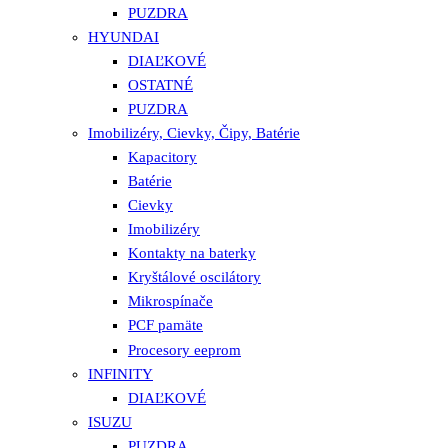
PUZDRA
HYUNDAI
DIAĽKOVÉ
OSTATNÉ
PUZDRA
Imobilizéry, Cievky, Čipy, Batérie
Kapacitory
Batérie
Cievky
Imobilizéry
Kontakty na baterky
Kryštálové oscilátory
Mikrospínače
PCF pamäte
Procesory eeprom
INFINITY
DIAĽKOVÉ
ISUZU
PUZDRA