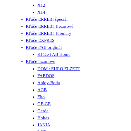
X12
X14
Kľúče ERREBI špeciál
Kľúče ERREBI Trezorové
Kľúče ERREBI Tubulary
Kľúče EXPRES
Kľúče FAB originál
Kľúče FAB Home
Kľúče fazónové
DOM / EURO ELZETT
FABDOS
Abloy-Boda
AGB
Elto
GE-GE
Gerda
Hobes
JANIA