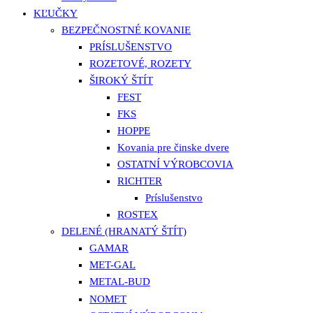
KĽUČKY
BEZPEČNOSTNÉ KOVANIE
PRÍSLUŠENSTVO
ROZETOVÉ, ROZETY
ŠIROKÝ ŠTÍT
FEST
FKS
HOPPE
Kovania pre činske dvere
OSTATNÍ VÝROBCOVIA
RICHTER
Príslušenstvo
ROSTEX
DELENÉ (HRANATÝ ŠTÍT)
GAMAR
MET-GAL
METAL-BUD
NOMET