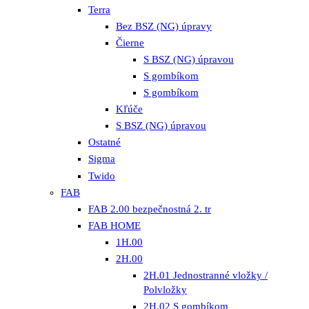
Terra
Bez BSZ (NG) úpravy
Čierne
S BSZ (NG) úpravou
S gombíkom
S gombíkom
Kľúče
S BSZ (NG) úpravou
Ostatné
Sigma
Twido
FAB
FAB 2.00 bezpečnostná 2. tr
FAB HOME
1H.00
2H.00
2H.01 Jednostranné vložky /
Polvložky
2H.02 S gombíkom