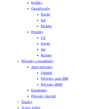
Krúžky
Označovače
Errebi
Iné
Richter
Popisky
CZ
Errebi
Iné
Richter
Prívesky a karabinky
Auto prívesky
Ostatné
Prívesky auto BM
Prívesky BMS
Karabinky
Prívesky špeciál
Šnúrky
X-key kľúče