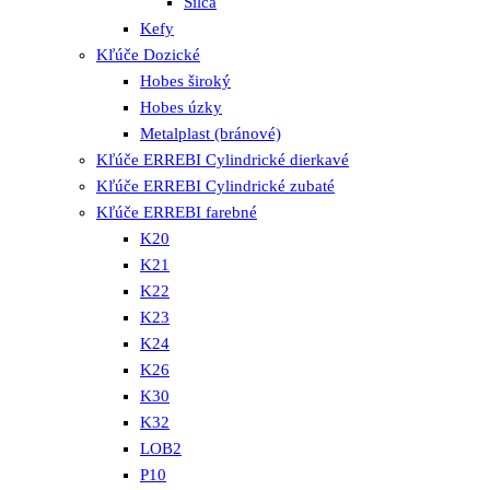
Silca
Kefy
Kľúče Dozické
Hobes široký
Hobes úzky
Metalplast (bránové)
Kľúče ERREBI Cylindrické dierkavé
Kľúče ERREBI Cylindrické zubaté
Kľúče ERREBI farebné
K20
K21
K22
K23
K24
K26
K30
K32
LOB2
P10