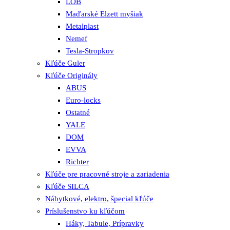
LOB
Maďarské Elzett myšiak
Metalplast
Nemef
Tesla-Stropkov
Kľúče Guler
Kľúče Originály
ABUS
Euro-locks
Ostatné
YALE
DOM
EVVA
Richter
Kľúče pre pracovné stroje a zariadenia
Kľúče SILCA
Nábytkové, elektro, špecial kľúče
Príslušenstvo ku kľúčom
Háky, Tabule, Prípravky