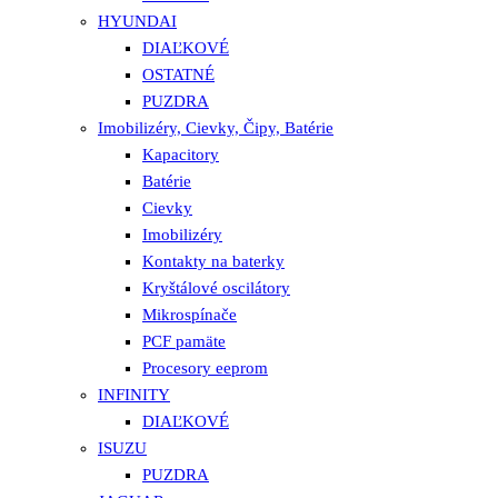
HYUNDAI
DIAĽKOVÉ
OSTATNÉ
PUZDRA
Imobilizéry, Cievky, Čipy, Batérie
Kapacitory
Batérie
Cievky
Imobilizéry
Kontakty na baterky
Kryštálové oscilátory
Mikrospínače
PCF pamäte
Procesory eeprom
INFINITY
DIAĽKOVÉ
ISUZU
PUZDRA