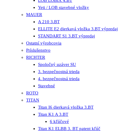
LOB LOBIX 4.BT
Yeti / LOB stavebné vložky
MAUER
A 210 3.BT
ELLITE E2 dierkavá vložka 3.BT výpredaj
STANDART S1 3.BT výpredaj
Ostatní výrobcovia
Príslušenstvo
RICHTER
Spoločný uzáver SU
3. bezpečnostná trieda
4. bezpečnostná trieda
Stavebné
ROTO
TITAN
Titan I6 dierkavá vložka 3.BT
Titan K1 A 3.BT
6 kľúčové
Titan K1 ELBB 3. BT patent kľúč