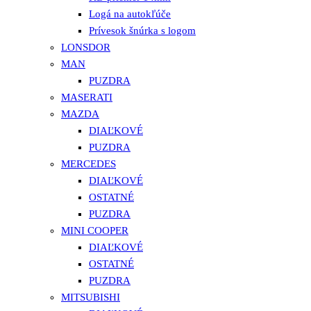
Logá na autokľúče
Prívesok šnúrka s logom
LONSDOR
MAN
PUZDRA
MASERATI
MAZDA
DIAĽKOVÉ
PUZDRA
MERCEDES
DIAĽKOVÉ
OSTATNÉ
PUZDRA
MINI COOPER
DIAĽKOVÉ
OSTATNÉ
PUZDRA
MITSUBISHI