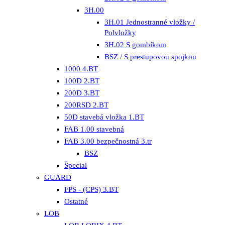
3H.00
3H.01 Jednostranné vložky /
Polvložky
3H.02 S gombíkom
BSZ / S prestupovou spojkou
1000 4.BT
100D 2.BT
200D 3.BT
200RSD 2.BT
50D stavebá vložka 1.BT
FAB 1.00 stavebná
FAB 3.00 bezpečnostná 3.tr
BSZ
Špecial
GUARD
FPS - (CPS) 3.BT
Ostatné
LOB