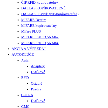
ČIP RFID kopírovateľný
DALLAS KOPÍROVATEĽNĚ
DALLAS PEVNÉ (NE-kopírovateľné)
MIFARE Desfire
MIFARE kopírovateľný
Mifare PLUS
MIFARE S50 13,56 Mhz
MIFARE S70 13,56 Mhz
AKCIA A VÝPREDAJ
AUTOKĽÚČE
Autel
Adaptéry
Diaľkové
BYD
Ostatné
Puzdra
CUPRA
Diaľkové
GMC