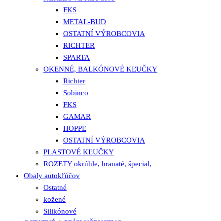
FKS
METAL-BUD
OSTATNÍ VÝROBCOVIA
RICHTER
SPARTA
OKENNÉ, BALKÓNOVÉ KĽUČKY
Richter
Sobinco
FKS
GAMAR
HOPPE
OSTATNÍ VÝROBCOVIA
PLASTOVÉ KĽUČKY
ROZETY okrúhle, hranaté, špecial,
Obaly autokľúčov
Ostatné
kožené
Silikónové