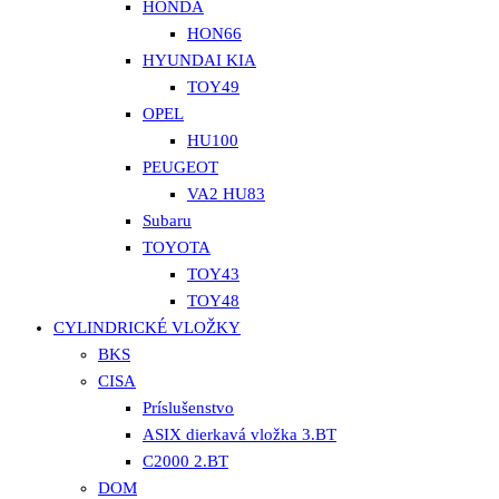
HONDA
HON66
HYUNDAI KIA
TOY49
OPEL
HU100
PEUGEOT
VA2 HU83
Subaru
TOYOTA
TOY43
TOY48
CYLINDRICKÉ VLOŽKY
BKS
CISA
Príslušenstvo
ASIX dierkavá vložka 3.BT
C2000 2.BT
DOM