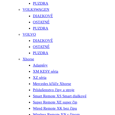
PUZDRA
VOLKSWAGEN
DIAĽKOVÉ
OSTATNÉ
PUZDRA
VOLVO
DIAĽKOVÉ
OSTATNÉ
PUZDRA
Xhorse
Adaptéry
XM KESY séria
XZ séria
Mercedes kľúče Xhorse
Príslušenstvo čipy a stroje
Smart Remote XS Smart dialkové
Super Remote XE super čip
Wired Remote XK bez čipu
Wireless Remote XN s čipom