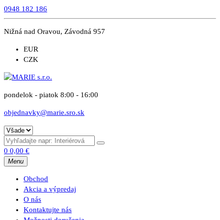
0948 182 186
Nižná nad Oravou, Závodná 957
EUR
CZK
pondelok - piatok 8:00 - 16:00
objednavky@marie.sro.sk
0
0,00
€
Menu
Obchod
Akcia a výpredaj
O nás
Kontaktujte nás