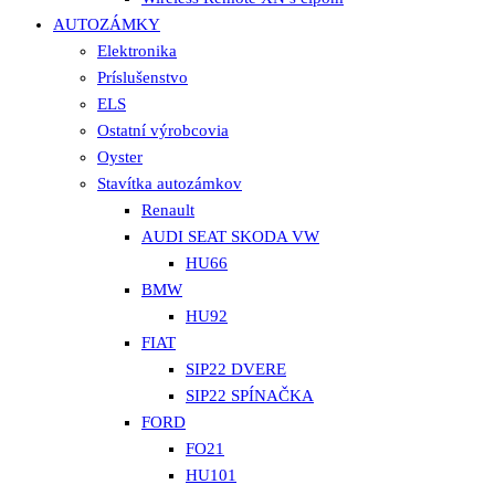
AUTOZÁMKY
Elektronika
Príslušenstvo
ELS
Ostatní výrobcovia
Oyster
Stavítka autozámkov
Renault
AUDI SEAT SKODA VW
HU66
BMW
HU92
FIAT
SIP22 DVERE
SIP22 SPÍNAČKA
FORD
FO21
HU101