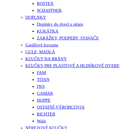
ROSTEX
SCHAFFNER
DOPLNKY
Doplnky do dverí a okien
KUKÁTKA
ZARÁŽKY, PODPERY, STAVAČE
Garážové kovania
GULE, MADLÁ
KĽUČKY NA BRÁNY
KĽUČKY PRE PLASTOVÉ A HLINÍKOVÉ DVERE
FAM
TITAN
FKS
GAMAR
HOPPE
OSTATNÍ VÝROBCOVIA
RICHTER
Wala
NEREZOVÉ KĽUČKY