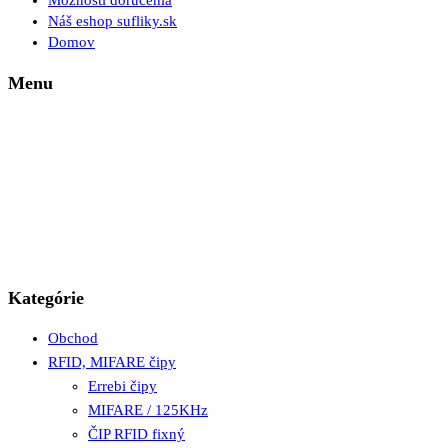
Možnosti doručenia
Náš eshop sufliky.sk
Domov
Menu
Kategórie
Obchod
RFID, MIFARE čipy
Errebi čipy
MIFARE / 125KHz
ČIP RFID fixný