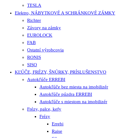
TESLA
Elektro, NÁBYTKOVÉ A SCHRÁNKOVÉ ZÁMKY
Richter
Závory na zámky
EUROLOCK
FAB
Ostatní výrobcovia
RONIS
SISO
KĽÚČE, FRÉZY, ŠNÚRKY, PRÍSLUŠENSTVO
Autokľúče ERREBI
Autokľúče bez miesta na imobilizér
Autokľúče púzdra ERREBI
Autokľúče s miestom na imobilizér
Frézy, palce, kefy
Frézy
Errebi
Raise