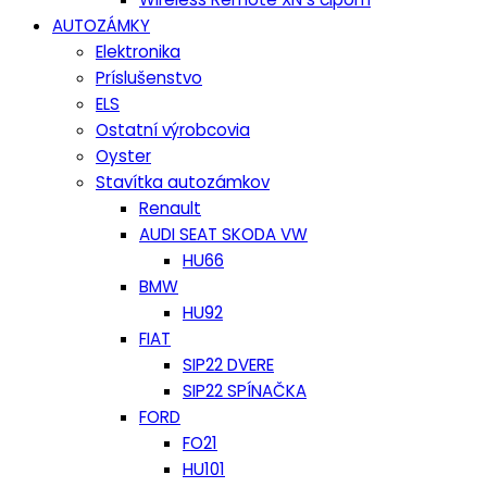
AUTOZÁMKY
Elektronika
Príslušenstvo
ELS
Ostatní výrobcovia
Oyster
Stavítka autozámkov
Renault
AUDI SEAT SKODA VW
HU66
BMW
HU92
FIAT
SIP22 DVERE
SIP22 SPÍNAČKA
FORD
FO21
HU101