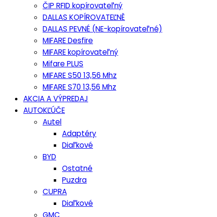
ČIP RFID kopírovateľný
DALLAS KOPÍROVATEĽNĚ
DALLAS PEVNÉ (NE-kopírovateľné)
MIFARE Desfire
MIFARE kopírovateľný
Mifare PLUS
MIFARE S50 13,56 Mhz
MIFARE S70 13,56 Mhz
AKCIA A VÝPREDAJ
AUTOKĽÚČE
Autel
Adaptéry
Diaľkové
BYD
Ostatné
Puzdra
CUPRA
Diaľkové
GMC