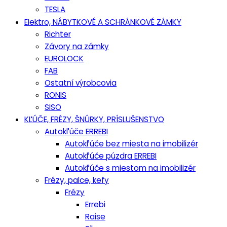
TESLA
Elektro, NÁBYTKOVÉ A SCHRÁNKOVÉ ZÁMKY
Richter
Závory na zámky
EUROLOCK
FAB
Ostatní výrobcovia
RONIS
SISO
KĽÚČE, FRÉZY, ŠNÚRKY, PRÍSLUŠENSTVO
Autokľúče ERREBI
Autokľúče bez miesta na imobilizér
Autokľúče púzdra ERREBI
Autokľúče s miestom na imobilizér
Frézy, palce, kefy
Frézy
Errebi
Raise