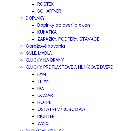
ROSTEX
SCHAFFNER
DOPLNKY
Doplnky do dverí a okien
KUKÁTKA
ZARÁŽKY, PODPERY, STAVAČE
Garážové kovania
GULE, MADLÁ
KĽUČKY NA BRÁNY
KĽUČKY PRE PLASTOVÉ A HLINÍKOVÉ DVERE
FAM
TITAN
FKS
GAMAR
HOPPE
OSTATNÍ VÝROBCOVIA
RICHTER
Wala
NEREZOVÉ KĽUČKY