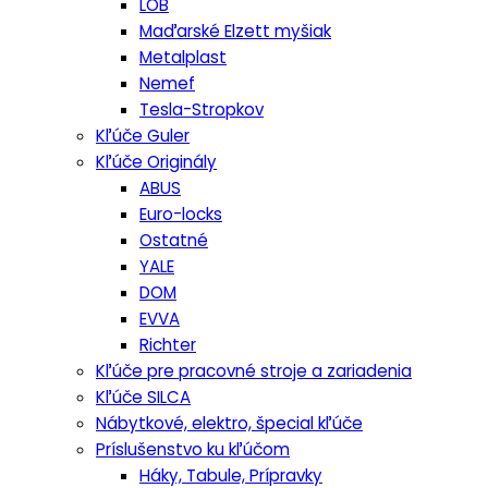
LOB
Maďarské Elzett myšiak
Metalplast
Nemef
Tesla-Stropkov
Kľúče Guler
Kľúče Originály
ABUS
Euro-locks
Ostatné
YALE
DOM
EVVA
Richter
Kľúče pre pracovné stroje a zariadenia
Kľúče SILCA
Nábytkové, elektro, špecial kľúče
Príslušenstvo ku kľúčom
Háky, Tabule, Prípravky