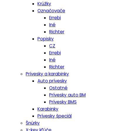
Krúžky
Označovače
Errebi
Iné
Richter
Popisky
CZ
Errebi
Iné
Richter
Prívesky a karabinky
Auto prívesky
Ostatné
Prívesky auto BM
Prívesky BMS
Karabinky
Prívesky špeciál
Šnúrky
X-key kľúče