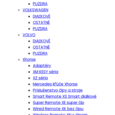
PUZDRA
VOLKSWAGEN
DIAĽKOVÉ
OSTATNÉ
PUZDRA
VOLVO
DIAĽKOVÉ
OSTATNÉ
PUZDRA
Xhorse
Adaptéry
XM KESY séria
XZ séria
Mercedes kľúče Xhorse
Príslušenstvo čipy a stroje
Smart Remote XS Smart dialkové
Super Remote XE super čip
Wired Remote XK bez čipu
Wireless Remote XN s čipom