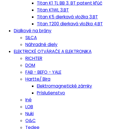
Titan K1 TL BB 3. BT patent kľúč
Titan K1WL 3.BT
Titan K5 dierkavá vložka 3.BT
Titan T200 dierkavá vložka 4.BT
Dialkové na brány
SILCA
Náhradné diely
ELEKTRICKÉ OTVÁRAČE A ELEKTRONIKA
RICHTER
DOM
FAB - BEFO - YALE
Hartte/ Bira
Elektromagnetické zámky
Príslušenstvo
Iné
LOB
Nuki
O&C
Tedee