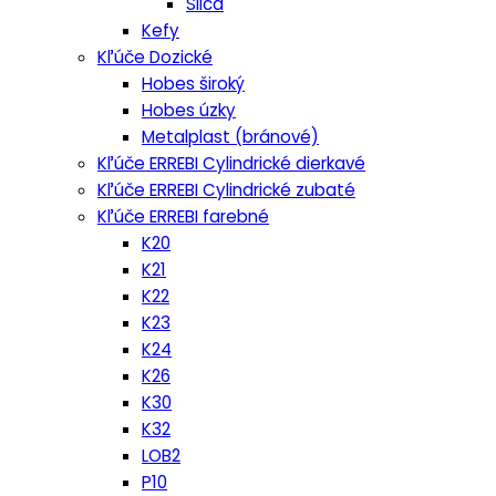
Silca
Kefy
Kľúče Dozické
Hobes široký
Hobes úzky
Metalplast (bránové)
Kľúče ERREBI Cylindrické dierkavé
Kľúče ERREBI Cylindrické zubaté
Kľúče ERREBI farebné
K20
K21
K22
K23
K24
K26
K30
K32
LOB2
P10