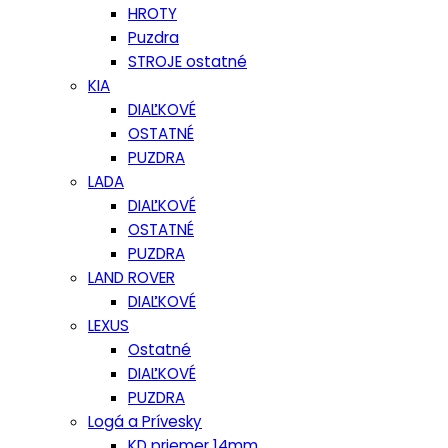
HROTY
Puzdra
STROJE ostatné
KIA
DIAĽKOVÉ
OSTATNÉ
PUZDRA
LADA
DIAĽKOVÉ
OSTATNÉ
PUZDRA
LAND ROVER
DIAĽKOVÉ
LEXUS
Ostatné
DIAĽKOVÉ
PUZDRA
Logá a Prívesky
KD priemer 14mm