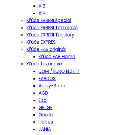
X12
X14
Kľúče ERREBI špeciál
Kľúče ERREBI Trezorové
Kľúče ERREBI Tubulary
Kľúče EXPRES
Kľúče FAB originál
Kľúče FAB Home
Kľúče fazónové
DOM / EURO ELZETT
FABDOS
Abloy-Boda
AGB
Elto
GE-GE
Gerda
Hobes
JANIA