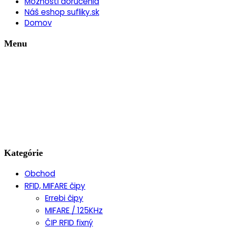
Možnosti doručenia
Náš eshop sufliky.sk
Domov
Menu
Kategórie
Obchod
RFID, MIFARE čipy
Errebi čipy
MIFARE / 125KHz
ČIP RFID fixný