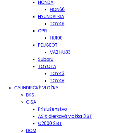
HONDA
HON66
HYUNDAI KIA
TOY49
OPEL
HU100
PEUGEOT
VA2 HU83
Subaru
TOYOTA
TOY43
TOY48
CYLINDRICKÉ VLOŽKY
BKS
CISA
Príslušenstvo
ASIX dierkavá vložka 3.BT
C2000 2.BT
DOM