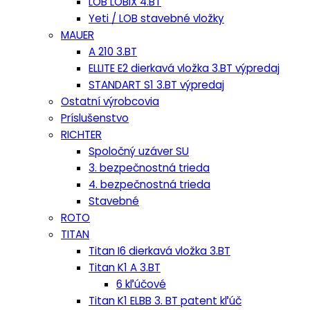
LOB LOBIX 4.BT
Yeti / LOB stavebné vložky
MAUER
A 210 3.BT
ELLITE E2 dierkavá vložka 3.BT výpredaj
STANDART S1 3.BT výpredaj
Ostatní výrobcovia
Príslušenstvo
RICHTER
Spoločný uzáver SU
3. bezpečnostná trieda
4. bezpečnostná trieda
Stavebné
ROTO
TITAN
Titan I6 dierkavá vložka 3.BT
Titan K1 A 3.BT
6 kľúčové
Titan K1 ELBB 3. BT patent kľúč