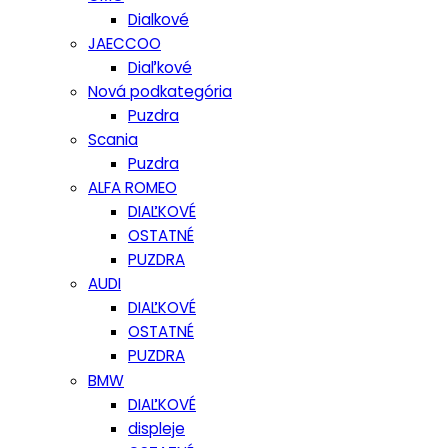
Dialkové
JAECCOO
Diaľkové
Nová podkategória
Puzdra
Scania
Puzdra
ALFA ROMEO
DIAĽKOVÉ
OSTATNÉ
PUZDRA
AUDI
DIAĽKOVÉ
OSTATNÉ
PUZDRA
BMW
DIAĽKOVÉ
displeje