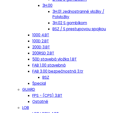
3H.00
3H.01 Jednostranné vložky /
Polvložky
3H.02 S gombíkom
BSZ / S prestupovou spojkou
1000 4.BT
100D 2.BT
200D 3.BT
200RSD 2.BT
50D stavebá vložka 1.BT
FAB 1.00 stavebná
FAB 3.00 bezpečnostná 3.tr
BSZ
Špecial
GUARD
FPS - (CPS) 3.BT
Ostatné
LOB