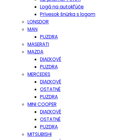
Logá na autokľúče
Prívesok šnúrka s logom
LONSDOR
MAN
PUZDRA
MASERATI
MAZDA
DIAĽKOVÉ
PUZDRA
MERCEDES
DIAĽKOVÉ
OSTATNÉ
PUZDRA
MINI COOPER
DIAĽKOVÉ
OSTATNÉ
PUZDRA
MITSUBISHI