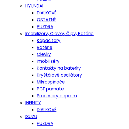
HYUNDAI
DIAĽKOVÉ
OSTATNÉ
PUZDRA
Imobilizéry, Cievky, Čipy, Batérie
Kapacitory
Batérie
Cievky
Imobilizéry
Kontakty na baterky
Kryštálové oscilátory
Mikrospínače
PCF pamäte
Procesory eeprom
INFINITY
DIAĽKOVÉ
ISUZU
PUZDRA