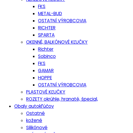
FKS
METAL-BUD
OSTATNÍ VÝROBCOVIA
RICHTER
SPARTA
OKENNÉ, BALKÓNOVÉ KĽUČKY
Richter
Sobinco
FKS
GAMAR
HOPPE
OSTATNÍ VÝROBCOVIA
PLASTOVÉ KĽUČKY
ROZETY okrúhle, hranaté, špecial,
Obaly autokľúčov
Ostatné
kožené
Silikónové