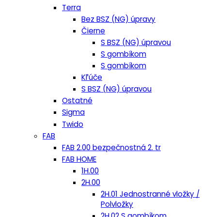
Terra
Bez BSZ (NG) úpravy
Čierne
S BSZ (NG) úpravou
S gombíkom
S gombíkom
Kľúče
S BSZ (NG) úpravou
Ostatné
Sigma
Twido
FAB
FAB 2.00 bezpečnostná 2. tr
FAB HOME
1H.00
2H.00
2H.01 Jednostranné vložky /
Polvložky
2H.02 S gombíkom