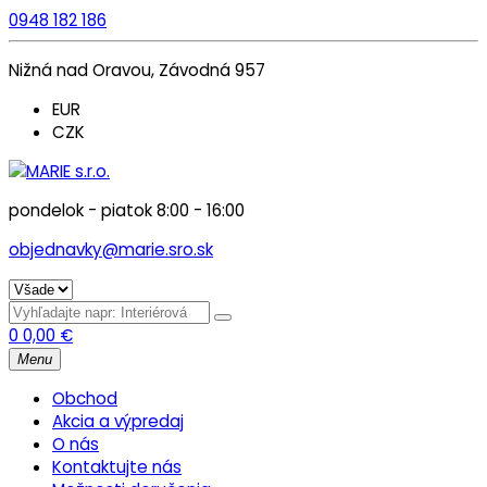
0948 182 186
Nižná nad Oravou, Závodná 957
EUR
CZK
pondelok - piatok 8:00 - 16:00
objednavky@marie.sro.sk
0
0,00
€
Menu
Obchod
Akcia a výpredaj
O nás
Kontaktujte nás