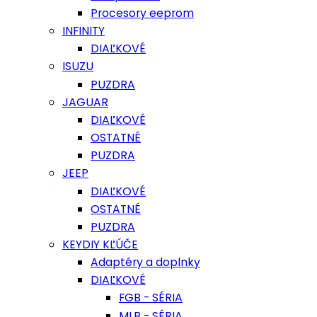
Procesory eeprom
INFINITY
DIAĽKOVÉ
ISUZU
PUZDRA
JAGUAR
DIAĽKOVÉ
OSTATNÉ
PUZDRA
JEEP
DIAĽKOVÉ
OSTATNÉ
PUZDRA
KEYDIY KĽÚČE
Adaptéry a doplnky
DIAĽKOVÉ
FGB - SÉRIA
MLB - SÉRIA