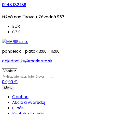
0948 182 186
Nižná nad Oravou, Závodná 957
EUR
CZK
pondelok - piatok 8:00 - 16:00
objednavky@marie.sro.sk
0
0,00
€
Menu
Obchod
Akcia a výpredaj
O nás
Kontaktujte nás