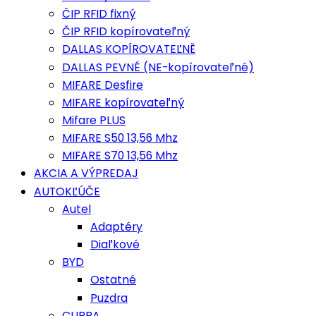
ČIP RFID fixný
ČIP RFID kopírovateľný
DALLAS KOPÍROVATEĽNĚ
DALLAS PEVNÉ (NE-kopírovateľné)
MIFARE Desfire
MIFARE kopírovateľný
Mifare PLUS
MIFARE S50 13,56 Mhz
MIFARE S70 13,56 Mhz
AKCIA A VÝPREDAJ
AUTOKĽÚČE
Autel
Adaptéry
Diaľkové
BYD
Ostatné
Puzdra
CUPRA