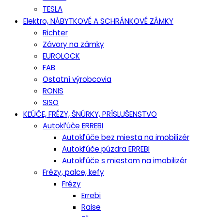
TESLA
Elektro, NÁBYTKOVÉ A SCHRÁNKOVÉ ZÁMKY
Richter
Závory na zámky
EUROLOCK
FAB
Ostatní výrobcovia
RONIS
SISO
KĽÚČE, FRÉZY, ŠNÚRKY, PRÍSLUŠENSTVO
Autokľúče ERREBI
Autokľúče bez miesta na imobilizér
Autokľúče púzdra ERREBI
Autokľúče s miestom na imobilizér
Frézy, palce, kefy
Frézy
Errebi
Raise