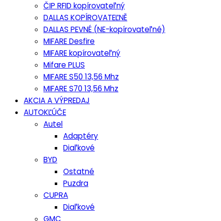
ČIP RFID kopírovateľný
DALLAS KOPÍROVATEĽNĚ
DALLAS PEVNÉ (NE-kopírovateľné)
MIFARE Desfire
MIFARE kopírovateľný
Mifare PLUS
MIFARE S50 13,56 Mhz
MIFARE S70 13,56 Mhz
AKCIA A VÝPREDAJ
AUTOKĽÚČE
Autel
Adaptéry
Diaľkové
BYD
Ostatné
Puzdra
CUPRA
Diaľkové
GMC