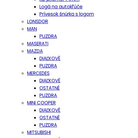
Logá na autokľúče
Prívesok šnúrka s logom
LONSDOR
MAN
PUZDRA
MASERATI
MAZDA
DIAĽKOVÉ
PUZDRA
MERCEDES
DIAĽKOVÉ
OSTATNÉ
PUZDRA
MINI COOPER
DIAĽKOVÉ
OSTATNÉ
PUZDRA
MITSUBISHI