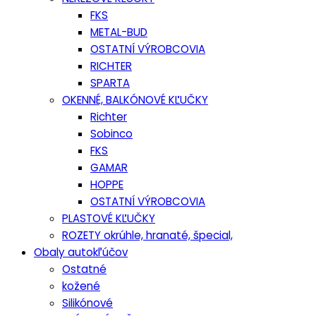
FKS
METAL-BUD
OSTATNÍ VÝROBCOVIA
RICHTER
SPARTA
OKENNÉ, BALKÓNOVÉ KĽUČKY
Richter
Sobinco
FKS
GAMAR
HOPPE
OSTATNÍ VÝROBCOVIA
PLASTOVÉ KĽUČKY
ROZETY okrúhle, hranaté, špecial,
Obaly autokľúčov
Ostatné
kožené
Silikónové