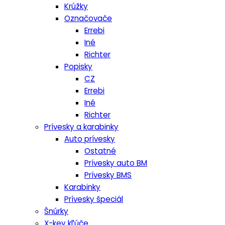
Krúžky
Označovače
Errebi
Iné
Richter
Popisky
CZ
Errebi
Iné
Richter
Prívesky a karabinky
Auto prívesky
Ostatné
Prívesky auto BM
Prívesky BMS
Karabinky
Prívesky špeciál
Šnúrky
X-key kľúče