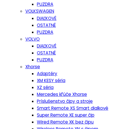
PUZDRA
VOLKSWAGEN
DIAĽKOVÉ
OSTATNÉ
PUZDRA
VOLVO
DIAĽKOVÉ
OSTATNÉ
PUZDRA
Xhorse
Adaptéry
XM KESY séria
XZ séria
Mercedes kľúče Xhorse
Príslušenstvo čipy a stroje
Smart Remote XS Smart dialkové
Super Remote XE super čip
Wired Remote XK bez čipu
Wireless Remote XN s čipom