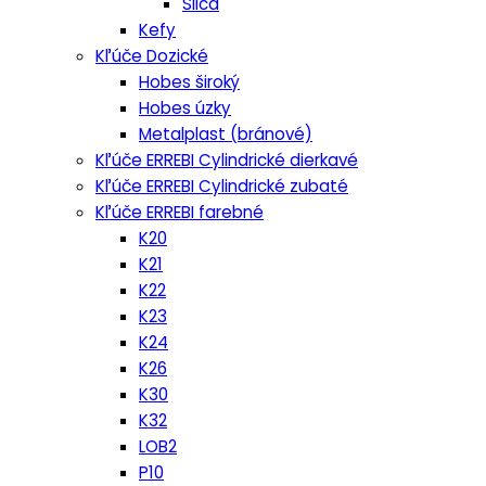
Silca
Kefy
Kľúče Dozické
Hobes široký
Hobes úzky
Metalplast (bránové)
Kľúče ERREBI Cylindrické dierkavé
Kľúče ERREBI Cylindrické zubaté
Kľúče ERREBI farebné
K20
K21
K22
K23
K24
K26
K30
K32
LOB2
P10