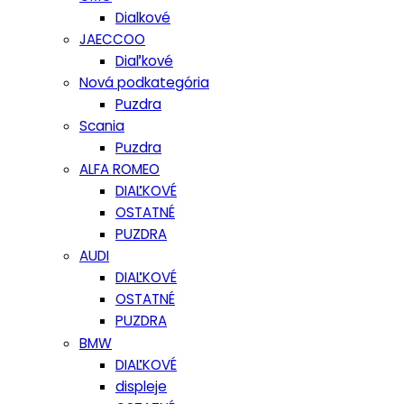
Dialkové
JAECCOO
Diaľkové
Nová podkategória
Puzdra
Scania
Puzdra
ALFA ROMEO
DIAĽKOVÉ
OSTATNÉ
PUZDRA
AUDI
DIAĽKOVÉ
OSTATNÉ
PUZDRA
BMW
DIAĽKOVÉ
displeje