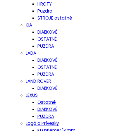
HROTY
Puzdra
STROJE ostatné
KIA
DIAĽKOVÉ
OSTATNÉ
PUZDRA
LADA
DIAĽKOVÉ
OSTATNÉ
PUZDRA
LAND ROVER
DIAĽKOVÉ
LEXUS
Ostatné
DIAĽKOVÉ
PUZDRA
Logá a Prívesky
KD priemer 14mm