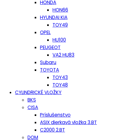
HONDA
HON66
HYUNDAI KIA
TOY49
OPEL
HU100
PEUGEOT
VA2 HU83
Subaru
TOYOTA
TOY43
TOY48
CYLINDRICKÉ VLOŽKY
BKS
CISA
Príslušenstvo
ASIX dierkavá vložka 3.BT
C2000 2.BT
DOM