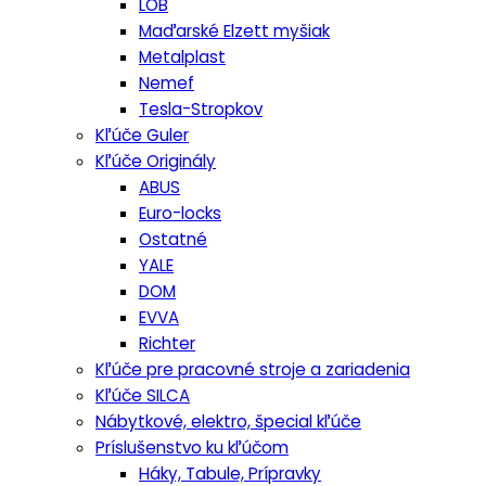
LOB
Maďarské Elzett myšiak
Metalplast
Nemef
Tesla-Stropkov
Kľúče Guler
Kľúče Originály
ABUS
Euro-locks
Ostatné
YALE
DOM
EVVA
Richter
Kľúče pre pracovné stroje a zariadenia
Kľúče SILCA
Nábytkové, elektro, špecial kľúče
Príslušenstvo ku kľúčom
Háky, Tabule, Prípravky