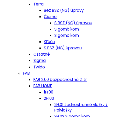
Terra
Bez BSZ (NG) úpravy
Čierne
S BSZ (NG) úpravou
S gombíkom
S gombíkom
Kľúče
S BSZ (NG) úpravou
Ostatné
Sigma
Twido
FAB
FAB 2.00 bezpečnostná 2. tr
FAB HOME
1H.00
2H.00
2H.01 Jednostranné vložky /
Polvložky
2H.02 S gombíkom