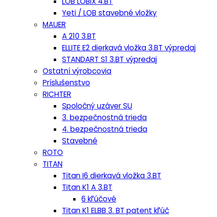
LOB LOBIX 4.BT
Yeti / LOB stavebné vložky
MAUER
A 210 3.BT
ELLITE E2 dierkavá vložka 3.BT výpredaj
STANDART S1 3.BT výpredaj
Ostatní výrobcovia
Príslušenstvo
RICHTER
Spoločný uzáver SU
3. bezpečnostná trieda
4. bezpečnostná trieda
Stavebné
ROTO
TITAN
Titan I6 dierkavá vložka 3.BT
Titan K1 A 3.BT
6 kľúčové
Titan K1 ELBB 3. BT patent kľúč