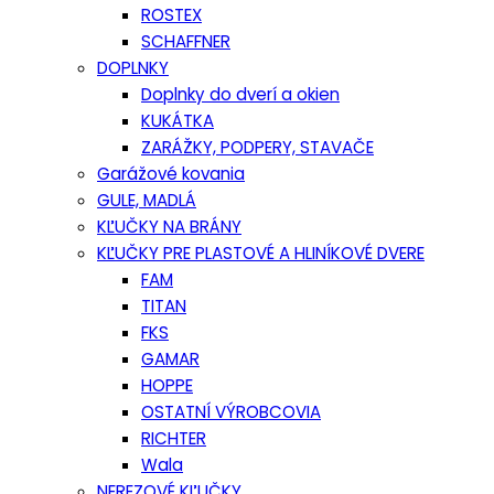
ROSTEX
SCHAFFNER
DOPLNKY
Doplnky do dverí a okien
KUKÁTKA
ZARÁŽKY, PODPERY, STAVAČE
Garážové kovania
GULE, MADLÁ
KĽUČKY NA BRÁNY
KĽUČKY PRE PLASTOVÉ A HLINÍKOVÉ DVERE
FAM
TITAN
FKS
GAMAR
HOPPE
OSTATNÍ VÝROBCOVIA
RICHTER
Wala
NEREZOVÉ KĽUČKY