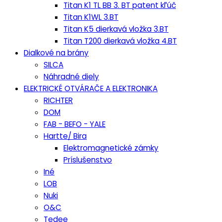
Titan K1 TL BB 3. BT patent kľúč
Titan K1WL 3.BT
Titan K5 dierkavá vložka 3.BT
Titan T200 dierkavá vložka 4.BT
Dialkové na brány
SILCA
Náhradné diely
ELEKTRICKÉ OTVÁRAČE A ELEKTRONIKA
RICHTER
DOM
FAB - BEFO - YALE
Hartte/ Bira
Elektromagnetické zámky
Príslušenstvo
Iné
LOB
Nuki
O&C
Tedee