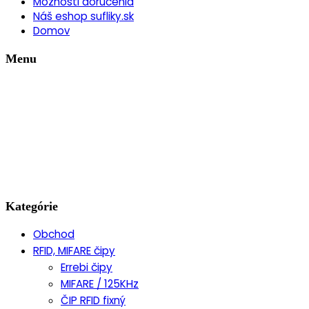
Možnosti doručenia
Náš eshop sufliky.sk
Domov
Menu
Kategórie
Obchod
RFID, MIFARE čipy
Errebi čipy
MIFARE / 125KHz
ČIP RFID fixný