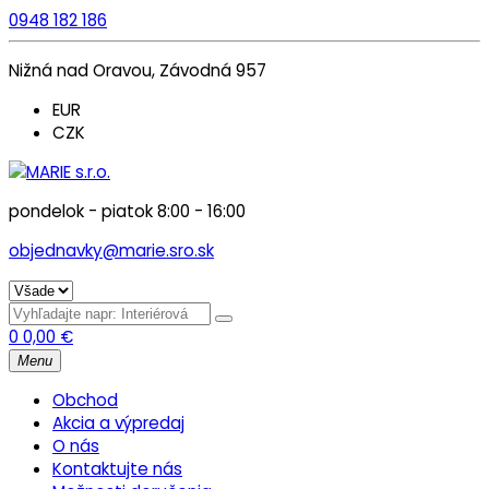
0948 182 186
Nižná nad Oravou, Závodná 957
EUR
CZK
pondelok - piatok 8:00 - 16:00
objednavky@marie.sro.sk
0
0,00
€
Menu
Obchod
Akcia a výpredaj
O nás
Kontaktujte nás