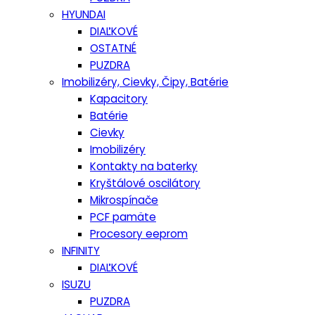
HYUNDAI
DIAĽKOVÉ
OSTATNÉ
PUZDRA
Imobilizéry, Cievky, Čipy, Batérie
Kapacitory
Batérie
Cievky
Imobilizéry
Kontakty na baterky
Kryštálové oscilátory
Mikrospínače
PCF pamäte
Procesory eeprom
INFINITY
DIAĽKOVÉ
ISUZU
PUZDRA