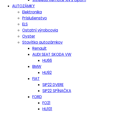
AUTOZÁMKY
Elektronika
Príslušenstvo
ELS
Ostatní výrobcovia
Oyster
Stavítka autozámkov
Renault
AUDI SEAT SKODA VW
HU66
BMW
HU92
FIAT
SIP22 DVERE
SIP22 SPÍNAČKA
FORD
FO21
HU101