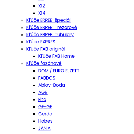
X12
X14
Kľúče ERREBI špeciál
Kľúče ERREBI Trezorové
Kľúče ERREBI Tubulary
Kľúče EXPRES
Kľúče FAB originál
Kľúče FAB Home
Kľúče fazónové
DOM / EURO ELZETT
FABDOS
Abloy-Boda
AGB
Elto
GE-GE
Gerda
Hobes
JANIA