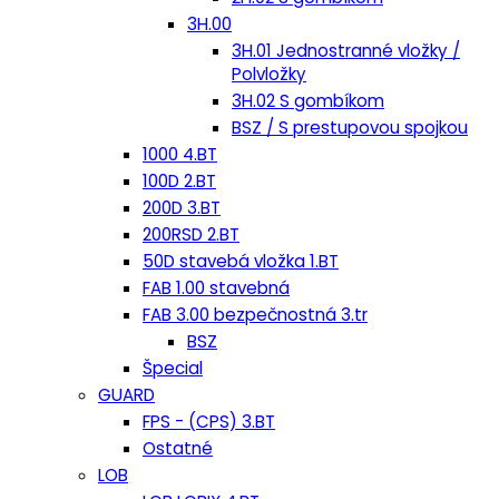
3H.00
3H.01 Jednostranné vložky /
Polvložky
3H.02 S gombíkom
BSZ / S prestupovou spojkou
1000 4.BT
100D 2.BT
200D 3.BT
200RSD 2.BT
50D stavebá vložka 1.BT
FAB 1.00 stavebná
FAB 3.00 bezpečnostná 3.tr
BSZ
Špecial
GUARD
FPS - (CPS) 3.BT
Ostatné
LOB