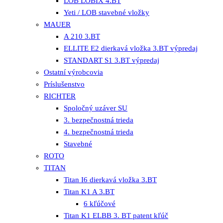
LOB LOBIX 4.BT
Yeti / LOB stavebné vložky
MAUER
A 210 3.BT
ELLITE E2 dierkavá vložka 3.BT výpredaj
STANDART S1 3.BT výpredaj
Ostatní výrobcovia
Príslušenstvo
RICHTER
Spoločný uzáver SU
3. bezpečnostná trieda
4. bezpečnostná trieda
Stavebné
ROTO
TITAN
Titan I6 dierkavá vložka 3.BT
Titan K1 A 3.BT
6 kľúčové
Titan K1 ELBB 3. BT patent kľúč