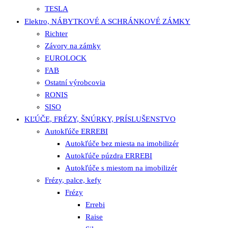
TESLA
Elektro, NÁBYTKOVÉ A SCHRÁNKOVÉ ZÁMKY
Richter
Závory na zámky
EUROLOCK
FAB
Ostatní výrobcovia
RONIS
SISO
KĽÚČE, FRÉZY, ŠNÚRKY, PRÍSLUŠENSTVO
Autokľúče ERREBI
Autokľúče bez miesta na imobilizér
Autokľúče púzdra ERREBI
Autokľúče s miestom na imobilizér
Frézy, palce, kefy
Frézy
Errebi
Raise