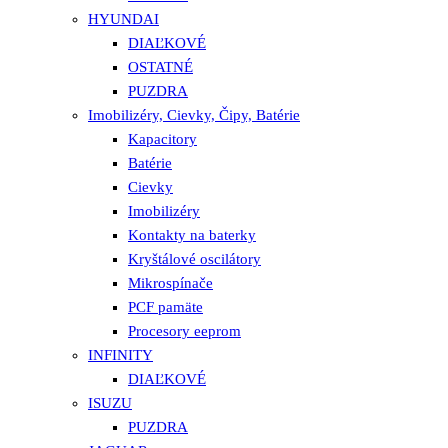
HYUNDAI
DIAĽKOVÉ
OSTATNÉ
PUZDRA
Imobilizéry, Cievky, Čipy, Batérie
Kapacitory
Batérie
Cievky
Imobilizéry
Kontakty na baterky
Kryštálové oscilátory
Mikrospínače
PCF pamäte
Procesory eeprom
INFINITY
DIAĽKOVÉ
ISUZU
PUZDRA