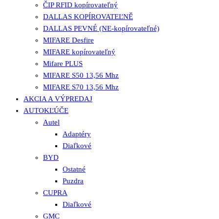
ČIP RFID kopírovateľný
DALLAS KOPÍROVATEĽNĚ
DALLAS PEVNÉ (NE-kopírovateľné)
MIFARE Desfire
MIFARE kopírovateľný
Mifare PLUS
MIFARE S50 13,56 Mhz
MIFARE S70 13,56 Mhz
AKCIA A VÝPREDAJ
AUTOKĽÚČE
Autel
Adaptéry
Diaľkové
BYD
Ostatné
Puzdra
CUPRA
Diaľkové
GMC