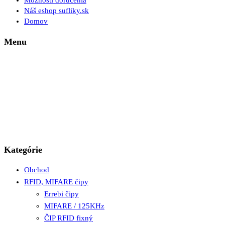
Možnosti doručenia
Náš eshop sufliky.sk
Domov
Menu
Kategórie
Obchod
RFID, MIFARE čipy
Errebi čipy
MIFARE / 125KHz
ČIP RFID fixný