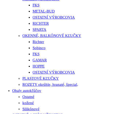
FKS
METAL-BUD
OSTATNÍ VÝROBCOVIA
RICHTER
SPARTA
OKENNÉ, BALKÓNOVÉ KĽUČKY
Richter
Sobinco
FKS
GAMAR
HOPPE
OSTATNÍ VÝROBCOVIA
PLASTOVÉ KĽUČKY
ROZETY okrúhle, hranaté, špecial,
Obaly autokľúčov
Ostatné
kožené
Silikónové