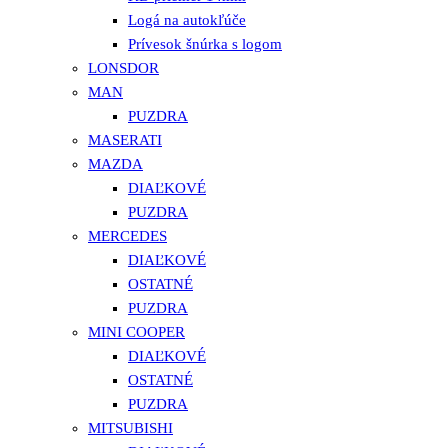
Logá na autokľúče
Prívesok šnúrka s logom
LONSDOR
MAN
PUZDRA
MASERATI
MAZDA
DIAĽKOVÉ
PUZDRA
MERCEDES
DIAĽKOVÉ
OSTATNÉ
PUZDRA
MINI COOPER
DIAĽKOVÉ
OSTATNÉ
PUZDRA
MITSUBISHI