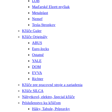
LOB
Maďarské Elzett myšiak
Metalplast
Nemef
Tesla-Stropkov
Kľúče Guler
Kľúče Originály
ABUS
Euro-locks
Ostatné
YALE
DOM
EVVA
Richter
Kľúče pre pracovné stroje a zariadenia
Kľúče SILCA
Nábytkové, elektro, špecial kľúče
Príslušenstvo ku kľúčom
Háky, Tabule, Prípravky