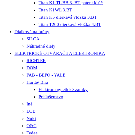
Titan K1 TL BB 3. BT patent kľúč
Titan K1WL 3.BT
Titan K5 dierkavá vložka 3.BT
Titan T200 dierkavá vložka 4.BT
Dialkové na brány
SILCA
Náhradné diely
ELEKTRICKÉ OTVÁRAČE A ELEKTRONIKA
RICHTER
DOM
FAB - BEFO - YALE
Hartte/ Bira
Elektromagnetické zámky
Príslušenstvo
Iné
LOB
Nuki
O&C
Tedee