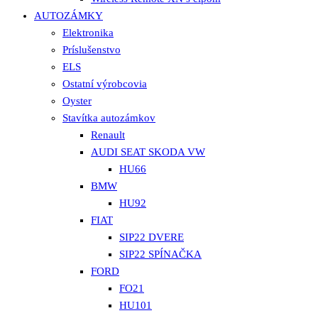
AUTOZÁMKY
Elektronika
Príslušenstvo
ELS
Ostatní výrobcovia
Oyster
Stavítka autozámkov
Renault
AUDI SEAT SKODA VW
HU66
BMW
HU92
FIAT
SIP22 DVERE
SIP22 SPÍNAČKA
FORD
FO21
HU101