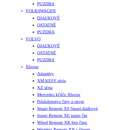
PUZDRA
VOLKSWAGEN
DIAĽKOVÉ
OSTATNÉ
PUZDRA
VOLVO
DIAĽKOVÉ
OSTATNÉ
PUZDRA
Xhorse
Adaptéry
XM KESY séria
XZ séria
Mercedes kľúče Xhorse
Príslušenstvo čipy a stroje
Smart Remote XS Smart dialkové
Super Remote XE super čip
Wired Remote XK bez čipu
Wireless Remote XN s čipom