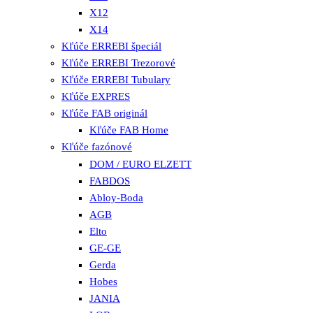
X12
X14
Kľúče ERREBI špeciál
Kľúče ERREBI Trezorové
Kľúče ERREBI Tubulary
Kľúče EXPRES
Kľúče FAB originál
Kľúče FAB Home
Kľúče fazónové
DOM / EURO ELZETT
FABDOS
Abloy-Boda
AGB
Elto
GE-GE
Gerda
Hobes
JANIA