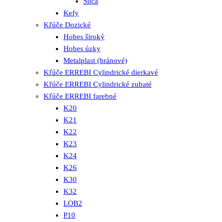
Silca
Kefy
Kľúče Dozické
Hobes široký
Hobes úzky
Metalplast (bránové)
Kľúče ERREBI Cylindrické dierkavé
Kľúče ERREBI Cylindrické zubaté
Kľúče ERREBI farebné
K20
K21
K22
K23
K24
K26
K30
K32
LOB2
P10