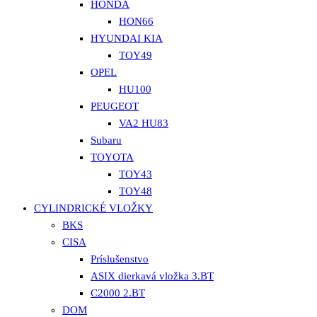
HONDA
HON66
HYUNDAI KIA
TOY49
OPEL
HU100
PEUGEOT
VA2 HU83
Subaru
TOYOTA
TOY43
TOY48
CYLINDRICKÉ VLOŽKY
BKS
CISA
Príslušenstvo
ASIX dierkavá vložka 3.BT
C2000 2.BT
DOM