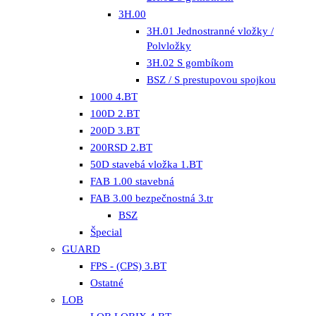
3H.00
3H.01 Jednostranné vložky /
Polvložky
3H.02 S gombíkom
BSZ / S prestupovou spojkou
1000 4.BT
100D 2.BT
200D 3.BT
200RSD 2.BT
50D stavebá vložka 1.BT
FAB 1.00 stavebná
FAB 3.00 bezpečnostná 3.tr
BSZ
Špecial
GUARD
FPS - (CPS) 3.BT
Ostatné
LOB