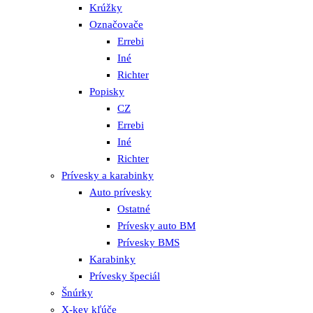
Krúžky
Označovače
Errebi
Iné
Richter
Popisky
CZ
Errebi
Iné
Richter
Prívesky a karabinky
Auto prívesky
Ostatné
Prívesky auto BM
Prívesky BMS
Karabinky
Prívesky špeciál
Šnúrky
X-key kľúče