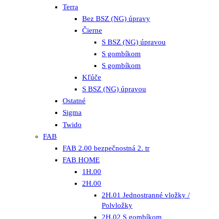
Terra
Bez BSZ (NG) úpravy
Čierne
S BSZ (NG) úpravou
S gombíkom
S gombíkom
Kľúče
S BSZ (NG) úpravou
Ostatné
Sigma
Twido
FAB
FAB 2.00 bezpečnostná 2. tr
FAB HOME
1H.00
2H.00
2H.01 Jednostranné vložky /
Polvložky
2H.02 S gombíkom