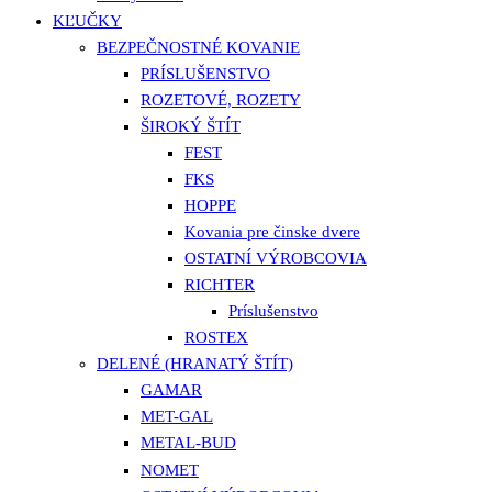
KĽUČKY
BEZPEČNOSTNÉ KOVANIE
PRÍSLUŠENSTVO
ROZETOVÉ, ROZETY
ŠIROKÝ ŠTÍT
FEST
FKS
HOPPE
Kovania pre činske dvere
OSTATNÍ VÝROBCOVIA
RICHTER
Príslušenstvo
ROSTEX
DELENÉ (HRANATÝ ŠTÍT)
GAMAR
MET-GAL
METAL-BUD
NOMET