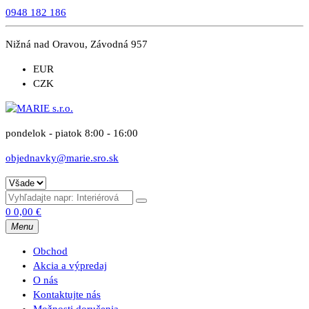
0948 182 186
Nižná nad Oravou, Závodná 957
EUR
CZK
pondelok - piatok 8:00 - 16:00
objednavky@marie.sro.sk
0
0,00
€
Menu
Obchod
Akcia a výpredaj
O nás
Kontaktujte nás