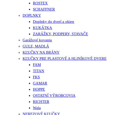
ROSTEX
SCHAFFNER
DOPLNKY
Doplnky do dverí a okien
KUKÁTKA
ZARÁŽKY, PODPERY, STAVAČE
Garážové kovania
GULE, MADLÁ
KĽUČKY NA BRÁNY
KĽUČKY PRE PLASTOVÉ A HLINÍKOVÉ DVERE
FAM
TITAN
FKS
GAMAR
HOPPE
OSTATNÍ VÝROBCOVIA
RICHTER
Wala
NEREZOVÉ KĽUČKY