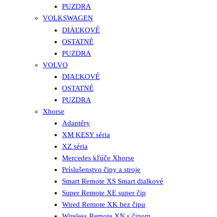
PUZDRA
VOLKSWAGEN
DIAĽKOVÉ
OSTATNÉ
PUZDRA
VOLVO
DIAĽKOVÉ
OSTATNÉ
PUZDRA
Xhorse
Adaptéry
XM KESY séria
XZ séria
Mercedes kľúče Xhorse
Príslušenstvo čipy a stroje
Smart Remote XS Smart dialkové
Super Remote XE super čip
Wired Remote XK bez čipu
Wireless Remote XN s čipom