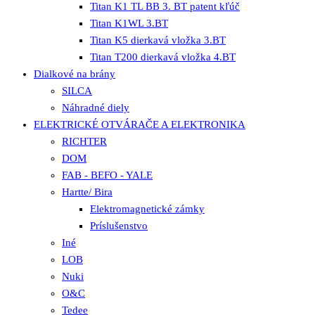
Titan K1 TL BB 3. BT patent kľúč
Titan K1WL 3.BT
Titan K5 dierkavá vložka 3.BT
Titan T200 dierkavá vložka 4.BT
Dialkové na brány
SILCA
Náhradné diely
ELEKTRICKÉ OTVÁRAČE A ELEKTRONIKA
RICHTER
DOM
FAB - BEFO - YALE
Hartte/ Bira
Elektromagnetické zámky
Príslušenstvo
Iné
LOB
Nuki
O&C
Tedee