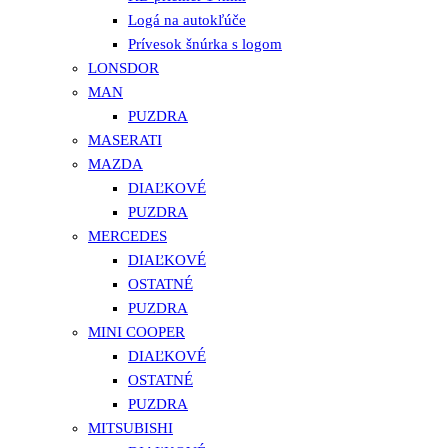
Logá na autokľúče
Prívesok šnúrka s logom
LONSDOR
MAN
PUZDRA
MASERATI
MAZDA
DIAĽKOVÉ
PUZDRA
MERCEDES
DIAĽKOVÉ
OSTATNÉ
PUZDRA
MINI COOPER
DIAĽKOVÉ
OSTATNÉ
PUZDRA
MITSUBISHI