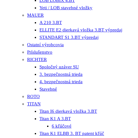
LOB LOBIX 4.BT
Yeti / LOB stavebné vložky
MAUER
A 210 3.BT
ELLITE E2 dierkavá vložka 3.BT výpredaj
STANDART S1 3.BT výpredaj
Ostatní výrobcovia
Príslušenstvo
RICHTER
Spoločný uzáver SU
3. bezpečnostná trieda
4. bezpečnostná trieda
Stavebné
ROTO
TITAN
Titan I6 dierkavá vložka 3.BT
Titan K1 A 3.BT
6 kľúčové
Titan K1 ELBB 3. BT patent kľúč