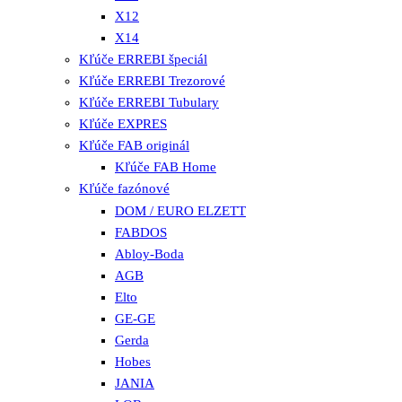
X12
X14
Kľúče ERREBI špeciál
Kľúče ERREBI Trezorové
Kľúče ERREBI Tubulary
Kľúče EXPRES
Kľúče FAB originál
Kľúče FAB Home
Kľúče fazónové
DOM / EURO ELZETT
FABDOS
Abloy-Boda
AGB
Elto
GE-GE
Gerda
Hobes
JANIA