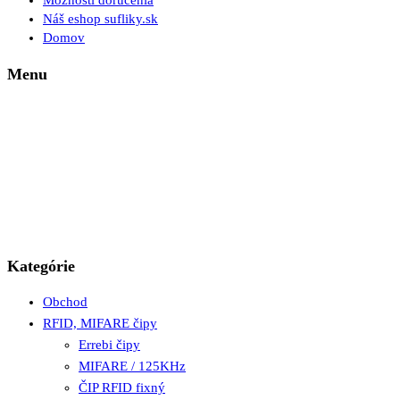
Možnosti doručenia
Náš eshop sufliky.sk
Domov
Menu
Kategórie
Obchod
RFID, MIFARE čipy
Errebi čipy
MIFARE / 125KHz
ČIP RFID fixný