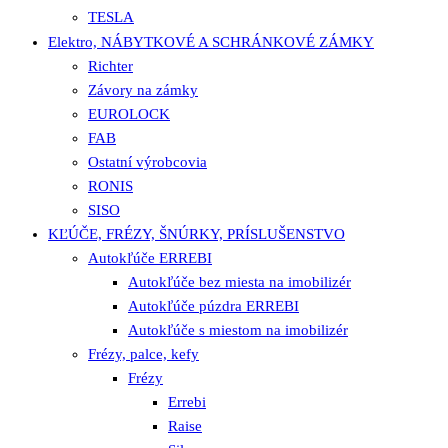
TESLA
Elektro, NÁBYTKOVÉ A SCHRÁNKOVÉ ZÁMKY
Richter
Závory na zámky
EUROLOCK
FAB
Ostatní výrobcovia
RONIS
SISO
KĽÚČE, FRÉZY, ŠNÚRKY, PRÍSLUŠENSTVO
Autokľúče ERREBI
Autokľúče bez miesta na imobilizér
Autokľúče púzdra ERREBI
Autokľúče s miestom na imobilizér
Frézy, palce, kefy
Frézy
Errebi
Raise