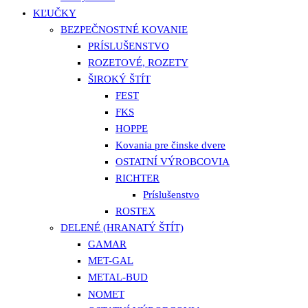
KĽUČKY
BEZPEČNOSTNÉ KOVANIE
PRÍSLUŠENSTVO
ROZETOVÉ, ROZETY
ŠIROKÝ ŠTÍT
FEST
FKS
HOPPE
Kovania pre činske dvere
OSTATNÍ VÝROBCOVIA
RICHTER
Príslušenstvo
ROSTEX
DELENÉ (HRANATÝ ŠTÍT)
GAMAR
MET-GAL
METAL-BUD
NOMET