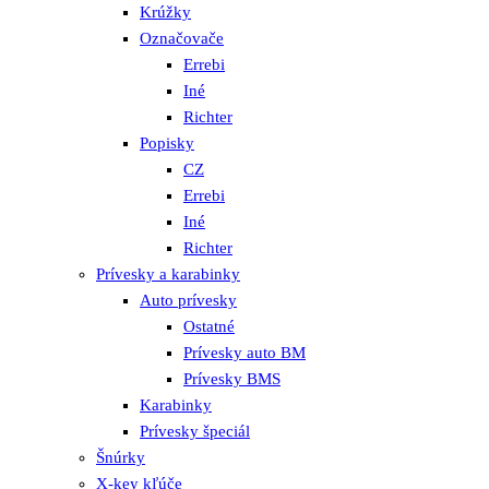
Krúžky
Označovače
Errebi
Iné
Richter
Popisky
CZ
Errebi
Iné
Richter
Prívesky a karabinky
Auto prívesky
Ostatné
Prívesky auto BM
Prívesky BMS
Karabinky
Prívesky špeciál
Šnúrky
X-key kľúče