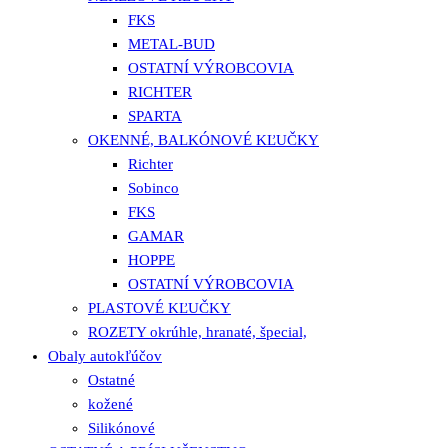
FKS
METAL-BUD
OSTATNÍ VÝROBCOVIA
RICHTER
SPARTA
OKENNÉ, BALKÓNOVÉ KĽUČKY
Richter
Sobinco
FKS
GAMAR
HOPPE
OSTATNÍ VÝROBCOVIA
PLASTOVÉ KĽUČKY
ROZETY okrúhle, hranaté, špecial,
Obaly autokľúčov
Ostatné
kožené
Silikónové