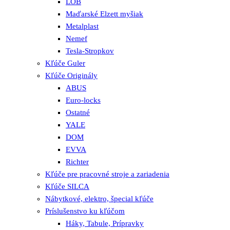
LOB
Maďarské Elzett myšiak
Metalplast
Nemef
Tesla-Stropkov
Kľúče Guler
Kľúče Originály
ABUS
Euro-locks
Ostatné
YALE
DOM
EVVA
Richter
Kľúče pre pracovné stroje a zariadenia
Kľúče SILCA
Nábytkové, elektro, špecial kľúče
Príslušenstvo ku kľúčom
Háky, Tabule, Prípravky