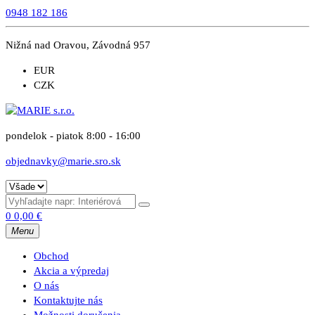
0948 182 186
Nižná nad Oravou, Závodná 957
EUR
CZK
pondelok - piatok 8:00 - 16:00
objednavky@marie.sro.sk
0
0,00
€
Menu
Obchod
Akcia a výpredaj
O nás
Kontaktujte nás