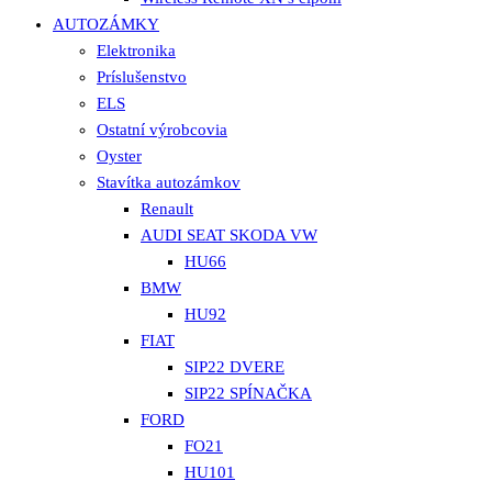
AUTOZÁMKY
Elektronika
Príslušenstvo
ELS
Ostatní výrobcovia
Oyster
Stavítka autozámkov
Renault
AUDI SEAT SKODA VW
HU66
BMW
HU92
FIAT
SIP22 DVERE
SIP22 SPÍNAČKA
FORD
FO21
HU101