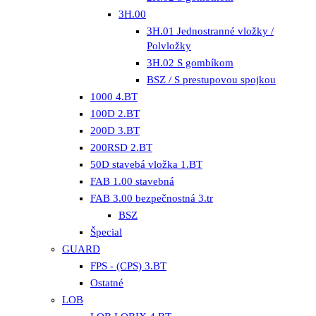
3H.00
3H.01 Jednostranné vložky /
Polvložky
3H.02 S gombíkom
BSZ / S prestupovou spojkou
1000 4.BT
100D 2.BT
200D 3.BT
200RSD 2.BT
50D stavebá vložka 1.BT
FAB 1.00 stavebná
FAB 3.00 bezpečnostná 3.tr
BSZ
Špecial
GUARD
FPS - (CPS) 3.BT
Ostatné
LOB