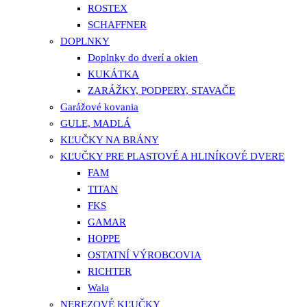
ROSTEX
SCHAFFNER
DOPLNKY
Doplnky do dverí a okien
KUKÁTKA
ZARÁŽKY, PODPERY, STAVAČE
Garážové kovania
GULE, MADLÁ
KĽUČKY NA BRÁNY
KĽUČKY PRE PLASTOVÉ A HLINÍKOVÉ DVERE
FAM
TITAN
FKS
GAMAR
HOPPE
OSTATNÍ VÝROBCOVIA
RICHTER
Wala
NEREZOVÉ KĽUČKY