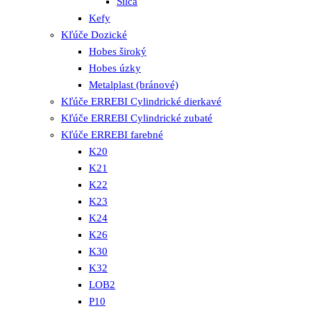
Silca
Kefy
Kľúče Dozické
Hobes široký
Hobes úzky
Metalplast (bránové)
Kľúče ERREBI Cylindrické dierkavé
Kľúče ERREBI Cylindrické zubaté
Kľúče ERREBI farebné
K20
K21
K22
K23
K24
K26
K30
K32
LOB2
P10