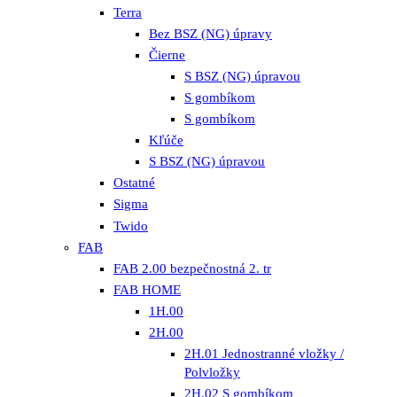
Terra
Bez BSZ (NG) úpravy
Čierne
S BSZ (NG) úpravou
S gombíkom
S gombíkom
Kľúče
S BSZ (NG) úpravou
Ostatné
Sigma
Twido
FAB
FAB 2.00 bezpečnostná 2. tr
FAB HOME
1H.00
2H.00
2H.01 Jednostranné vložky /
Polvložky
2H.02 S gombíkom