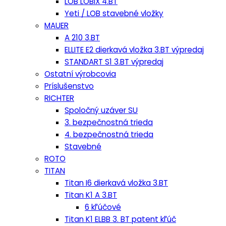
LOB LOBIX 4.BT
Yeti / LOB stavebné vložky
MAUER
A 210 3.BT
ELLITE E2 dierkavá vložka 3.BT výpredaj
STANDART S1 3.BT výpredaj
Ostatní výrobcovia
Príslušenstvo
RICHTER
Spoločný uzáver SU
3. bezpečnostná trieda
4. bezpečnostná trieda
Stavebné
ROTO
TITAN
Titan I6 dierkavá vložka 3.BT
Titan K1 A 3.BT
6 kľúčové
Titan K1 ELBB 3. BT patent kľúč