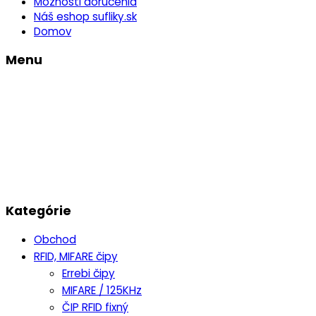
Možnosti doručenia
Náš eshop sufliky.sk
Domov
Menu
Kategórie
Obchod
RFID, MIFARE čipy
Errebi čipy
MIFARE / 125KHz
ČIP RFID fixný