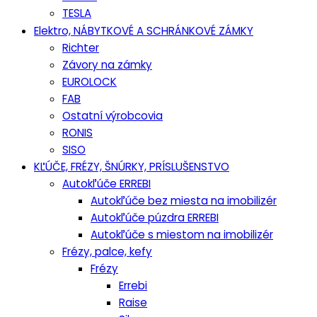
TESLA
Elektro, NÁBYTKOVÉ A SCHRÁNKOVÉ ZÁMKY
Richter
Závory na zámky
EUROLOCK
FAB
Ostatní výrobcovia
RONIS
SISO
KĽÚČE, FRÉZY, ŠNÚRKY, PRÍSLUŠENSTVO
Autokľúče ERREBI
Autokľúče bez miesta na imobilizér
Autokľúče púzdra ERREBI
Autokľúče s miestom na imobilizér
Frézy, palce, kefy
Frézy
Errebi
Raise