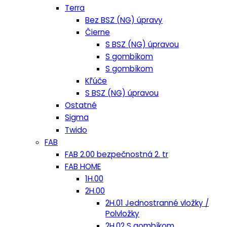
Terra
Bez BSZ (NG) úpravy
Čierne
S BSZ (NG) úpravou
S gombíkom
S gombíkom
Kľúče
S BSZ (NG) úpravou
Ostatné
Sigma
Twido
FAB
FAB 2.00 bezpečnostná 2. tr
FAB HOME
1H.00
2H.00
2H.01 Jednostranné vložky /
Polvložky
2H.02 S gombíkom