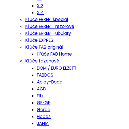
X12
X14
Kľúče ERREBI špeciál
Kľúče ERREBI Trezorové
Kľúče ERREBI Tubulary
Kľúče EXPRES
Kľúče FAB originál
Kľúče FAB Home
Kľúče fazónové
DOM / EURO ELZETT
FABDOS
Abloy-Boda
AGB
Elto
GE-GE
Gerda
Hobes
JANIA