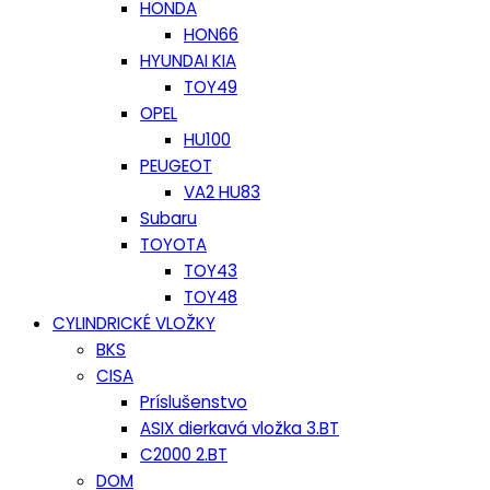
HONDA
HON66
HYUNDAI KIA
TOY49
OPEL
HU100
PEUGEOT
VA2 HU83
Subaru
TOYOTA
TOY43
TOY48
CYLINDRICKÉ VLOŽKY
BKS
CISA
Príslušenstvo
ASIX dierkavá vložka 3.BT
C2000 2.BT
DOM