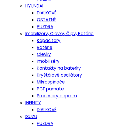
HYUNDAI
DIAĽKOVÉ
OSTATNÉ
PUZDRA
Imobilizéry, Cievky, Čipy, Batérie
Kapacitory
Batérie
Cievky
Imobilizéry
Kontakty na baterky
Kryštálové oscilátory
Mikrospínače
PCF pamäte
Procesory eeprom
INFINITY
DIAĽKOVÉ
ISUZU
PUZDRA