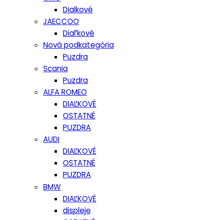
Dialkové
JAECCOO
Diaľkové
Nová podkategória
Puzdra
Scania
Puzdra
ALFA ROMEO
DIAĽKOVÉ
OSTATNÉ
PUZDRA
AUDI
DIAĽKOVÉ
OSTATNÉ
PUZDRA
BMW
DIAĽKOVÉ
displeje