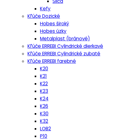
Silca
Kefy
Kľúče Dozické
Hobes široký
Hobes úzky
Metalplast (bránové)
Kľúče ERREBI Cylindrické dierkavé
Kľúče ERREBI Cylindrické zubaté
Kľúče ERREBI farebné
K20
K21
K22
K23
K24
K26
K30
K32
LOB2
P10