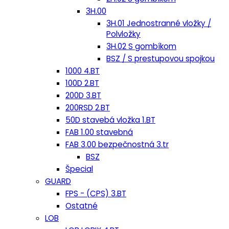
3H.00
3H.01 Jednostranné vložky /
Polvložky
3H.02 S gombíkom
BSZ / S prestupovou spojkou
1000 4.BT
100D 2.BT
200D 3.BT
200RSD 2.BT
50D stavebá vložka 1.BT
FAB 1.00 stavebná
FAB 3.00 bezpečnostná 3.tr
BSZ
Špecial
GUARD
FPS - (CPS) 3.BT
Ostatné
LOB