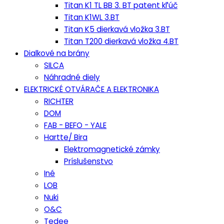
Titan K1 TL BB 3. BT patent kľúč
Titan K1WL 3.BT
Titan K5 dierkavá vložka 3.BT
Titan T200 dierkavá vložka 4.BT
Dialkové na brány
SILCA
Náhradné diely
ELEKTRICKÉ OTVÁRAČE A ELEKTRONIKA
RICHTER
DOM
FAB - BEFO - YALE
Hartte/ Bira
Elektromagnetické zámky
Príslušenstvo
Iné
LOB
Nuki
O&C
Tedee