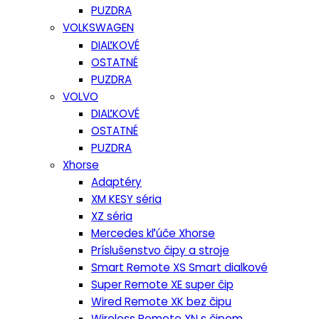
PUZDRA
VOLKSWAGEN
DIAĽKOVÉ
OSTATNÉ
PUZDRA
VOLVO
DIAĽKOVÉ
OSTATNÉ
PUZDRA
Xhorse
Adaptéry
XM KESY séria
XZ séria
Mercedes kľúče Xhorse
Príslušenstvo čipy a stroje
Smart Remote XS Smart dialkové
Super Remote XE super čip
Wired Remote XK bez čipu
Wireless Remote XN s čipom