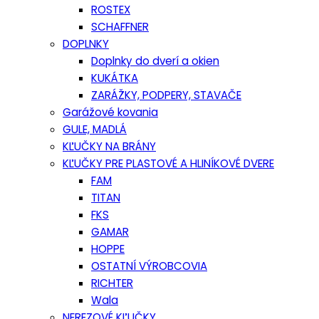
ROSTEX
SCHAFFNER
DOPLNKY
Doplnky do dverí a okien
KUKÁTKA
ZARÁŽKY, PODPERY, STAVAČE
Garážové kovania
GULE, MADLÁ
KĽUČKY NA BRÁNY
KĽUČKY PRE PLASTOVÉ A HLINÍKOVÉ DVERE
FAM
TITAN
FKS
GAMAR
HOPPE
OSTATNÍ VÝROBCOVIA
RICHTER
Wala
NEREZOVÉ KĽUČKY