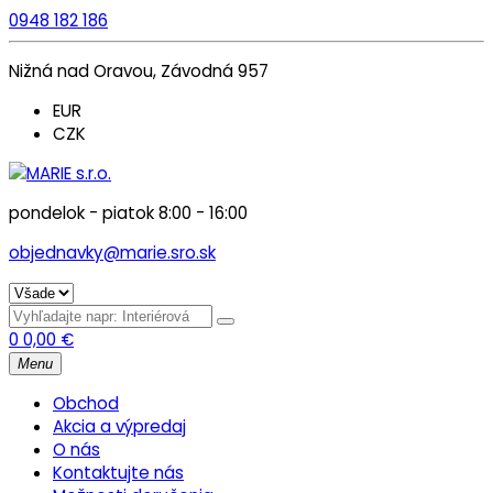
0948 182 186
Nižná nad Oravou, Závodná 957
EUR
CZK
pondelok - piatok 8:00 - 16:00
objednavky@marie.sro.sk
0
0,00
€
Menu
Obchod
Akcia a výpredaj
O nás
Kontaktujte nás