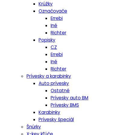
Krúžky
Označovače
Errebi
Iné
Richter
Popisky
CZ
Errebi
Iné
Richter
Prívesky a karabinky
Auto prívesky
Ostatné
Prívesky auto BM
Prívesky BMS
Karabinky
Prívesky špeciál
Šnúrky
X-key kľúče