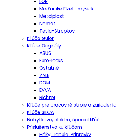
LOB
Maďarské Elzett myšiak
Metalplast
Nemef
Tesla-Stropkov
Kľúče Guler
Kľúče Originály
ABUS
Euro-locks
Ostatné
YALE
DOM
EVVA
Richter
Kľúče pre pracovné stroje a zariadenia
Kľúče SILCA
Nábytkové, elektro, špecial kľúče
Príslušenstvo ku kľúčom
Háky, Tabule, Prípravky