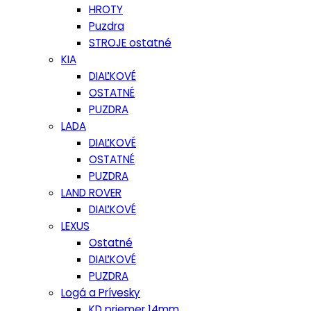
HROTY
Puzdra
STROJE ostatné
KIA
DIAĽKOVÉ
OSTATNÉ
PUZDRA
LADA
DIAĽKOVÉ
OSTATNÉ
PUZDRA
LAND ROVER
DIAĽKOVÉ
LEXUS
Ostatné
DIAĽKOVÉ
PUZDRA
Logá a Prívesky
KD priemer 14mm