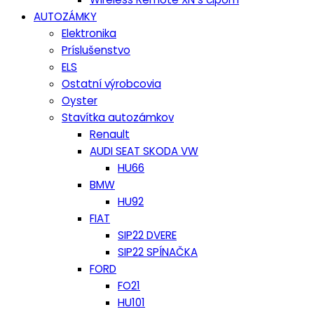
AUTOZÁMKY
Elektronika
Príslušenstvo
ELS
Ostatní výrobcovia
Oyster
Stavítka autozámkov
Renault
AUDI SEAT SKODA VW
HU66
BMW
HU92
FIAT
SIP22 DVERE
SIP22 SPÍNAČKA
FORD
FO21
HU101