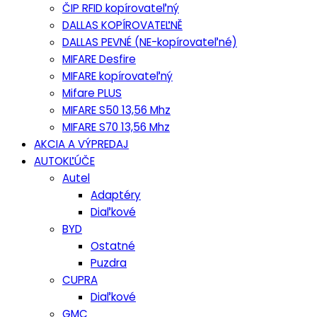
ČIP RFID kopírovateľný
DALLAS KOPÍROVATEĽNĚ
DALLAS PEVNÉ (NE-kopírovateľné)
MIFARE Desfire
MIFARE kopírovateľný
Mifare PLUS
MIFARE S50 13,56 Mhz
MIFARE S70 13,56 Mhz
AKCIA A VÝPREDAJ
AUTOKĽÚČE
Autel
Adaptéry
Diaľkové
BYD
Ostatné
Puzdra
CUPRA
Diaľkové
GMC