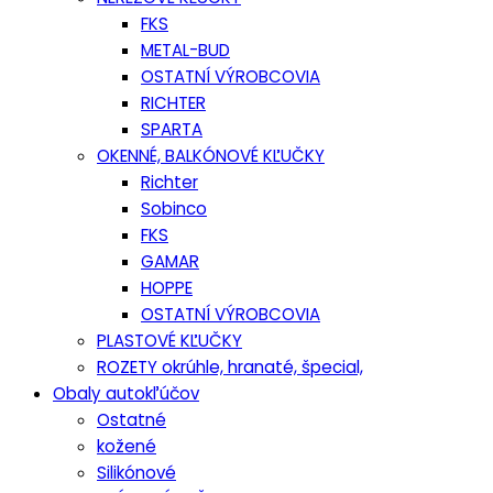
FKS
METAL-BUD
OSTATNÍ VÝROBCOVIA
RICHTER
SPARTA
OKENNÉ, BALKÓNOVÉ KĽUČKY
Richter
Sobinco
FKS
GAMAR
HOPPE
OSTATNÍ VÝROBCOVIA
PLASTOVÉ KĽUČKY
ROZETY okrúhle, hranaté, špecial,
Obaly autokľúčov
Ostatné
kožené
Silikónové