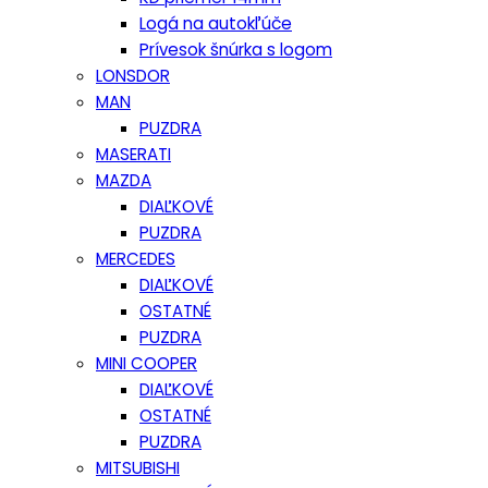
Logá na autokľúče
Prívesok šnúrka s logom
LONSDOR
MAN
PUZDRA
MASERATI
MAZDA
DIAĽKOVÉ
PUZDRA
MERCEDES
DIAĽKOVÉ
OSTATNÉ
PUZDRA
MINI COOPER
DIAĽKOVÉ
OSTATNÉ
PUZDRA
MITSUBISHI