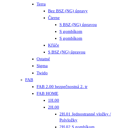
Terra
Bez BSZ (NG) úpravy
Čierne
S BSZ (NG) úpravou
S gombíkom
S gombíkom
Kľúče
S BSZ (NG) úpravou
Ostatné
Sigma
Twido
FAB
FAB 2.00 bezpečnostná 2. tr
FAB HOME
1H.00
2H.00
2H.01 Jednostranné vložky /
Polvložky
2H.02 S gombíkom