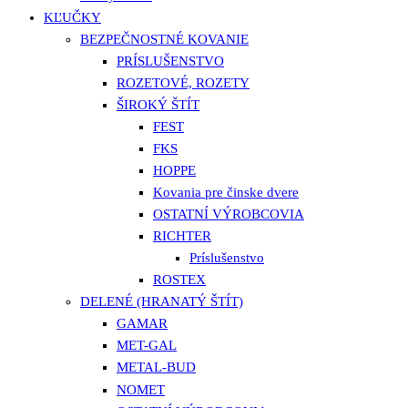
KĽUČKY
BEZPEČNOSTNÉ KOVANIE
PRÍSLUŠENSTVO
ROZETOVÉ, ROZETY
ŠIROKÝ ŠTÍT
FEST
FKS
HOPPE
Kovania pre činske dvere
OSTATNÍ VÝROBCOVIA
RICHTER
Príslušenstvo
ROSTEX
DELENÉ (HRANATÝ ŠTÍT)
GAMAR
MET-GAL
METAL-BUD
NOMET