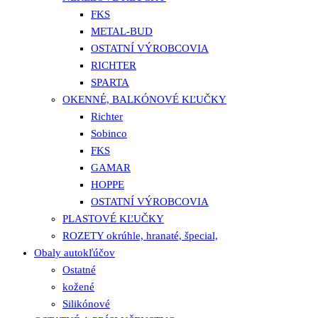
FKS
METAL-BUD
OSTATNÍ VÝROBCOVIA
RICHTER
SPARTA
OKENNÉ, BALKÓNOVÉ KĽUČKY
Richter
Sobinco
FKS
GAMAR
HOPPE
OSTATNÍ VÝROBCOVIA
PLASTOVÉ KĽUČKY
ROZETY okrúhle, hranaté, špecial,
Obaly autokľúčov
Ostatné
kožené
Silikónové