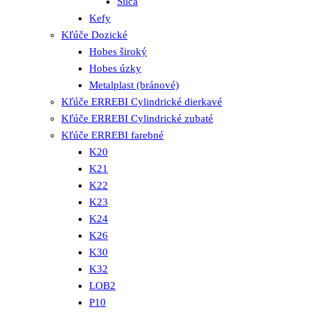
Silca
Kefy
Kľúče Dozické
Hobes široký
Hobes úzky
Metalplast (bránové)
Kľúče ERREBI Cylindrické dierkavé
Kľúče ERREBI Cylindrické zubaté
Kľúče ERREBI farebné
K20
K21
K22
K23
K24
K26
K30
K32
LOB2
P10