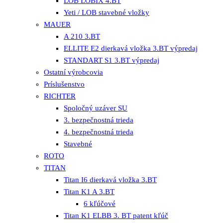
LOB LOBIX 4.BT
Yeti / LOB stavebné vložky
MAUER
A 210 3.BT
ELLITE E2 dierkavá vložka 3.BT výpredaj
STANDART S1 3.BT výpredaj
Ostatní výrobcovia
Príslušenstvo
RICHTER
Spoločný uzáver SU
3. bezpečnostná trieda
4. bezpečnostná trieda
Stavebné
ROTO
TITAN
Titan I6 dierkavá vložka 3.BT
Titan K1 A 3.BT
6 kľúčové
Titan K1 ELBB 3. BT patent kľúč