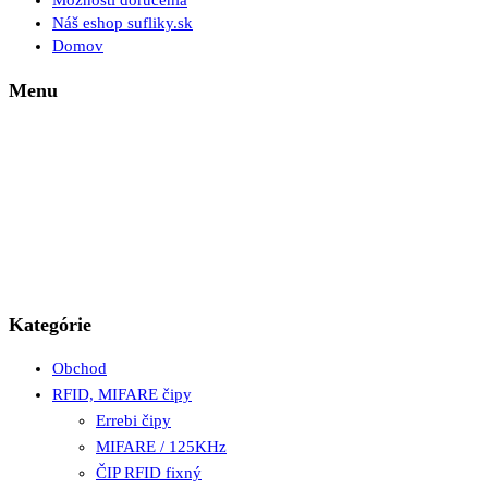
Možnosti doručenia
Náš eshop sufliky.sk
Domov
Menu
Kategórie
Obchod
RFID, MIFARE čipy
Errebi čipy
MIFARE / 125KHz
ČIP RFID fixný