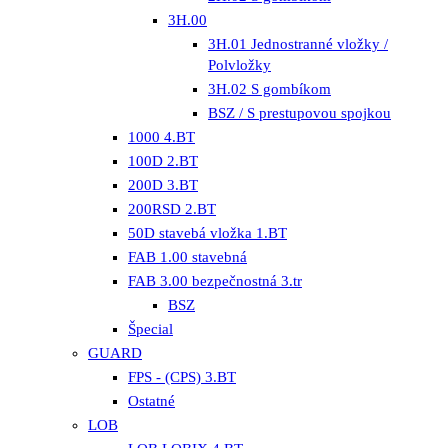
3H.00
3H.01 Jednostranné vložky /
Polvložky
3H.02 S gombíkom
BSZ / S prestupovou spojkou
1000 4.BT
100D 2.BT
200D 3.BT
200RSD 2.BT
50D stavebá vložka 1.BT
FAB 1.00 stavebná
FAB 3.00 bezpečnostná 3.tr
BSZ
Špecial
GUARD
FPS - (CPS) 3.BT
Ostatné
LOB