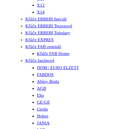
X12
X14
Kľúče ERREBI špeciál
Kľúče ERREBI Trezorové
Kľúče ERREBI Tubulary
Kľúče EXPRES
Kľúče FAB originál
Kľúče FAB Home
Kľúče fazónové
DOM / EURO ELZETT
FABDOS
Abloy-Boda
AGB
Elto
GE-GE
Gerda
Hobes
JANIA