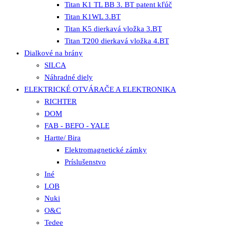
Titan K1 TL BB 3. BT patent kľúč
Titan K1WL 3.BT
Titan K5 dierkavá vložka 3.BT
Titan T200 dierkavá vložka 4.BT
Dialkové na brány
SILCA
Náhradné diely
ELEKTRICKÉ OTVÁRAČE A ELEKTRONIKA
RICHTER
DOM
FAB - BEFO - YALE
Hartte/ Bira
Elektromagnetické zámky
Príslušenstvo
Iné
LOB
Nuki
O&C
Tedee