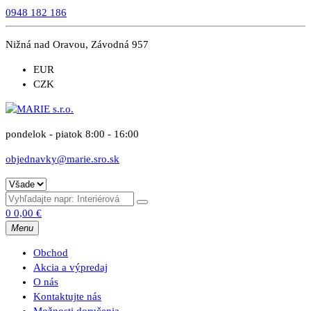
0948 182 186
Nižná nad Oravou, Závodná 957
EUR
CZK
pondelok - piatok 8:00 - 16:00
objednavky@marie.sro.sk
0
0,00
€
Menu
Obchod
Akcia a výpredaj
O nás
Kontaktujte nás