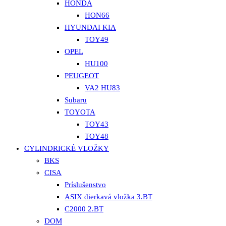
HONDA
HON66
HYUNDAI KIA
TOY49
OPEL
HU100
PEUGEOT
VA2 HU83
Subaru
TOYOTA
TOY43
TOY48
CYLINDRICKÉ VLOŽKY
BKS
CISA
Príslušenstvo
ASIX dierkavá vložka 3.BT
C2000 2.BT
DOM