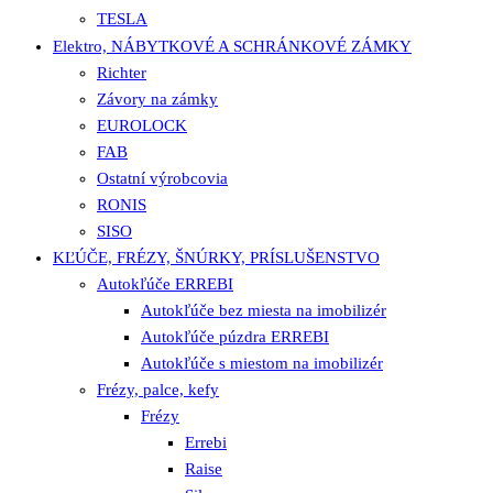
TESLA
Elektro, NÁBYTKOVÉ A SCHRÁNKOVÉ ZÁMKY
Richter
Závory na zámky
EUROLOCK
FAB
Ostatní výrobcovia
RONIS
SISO
KĽÚČE, FRÉZY, ŠNÚRKY, PRÍSLUŠENSTVO
Autokľúče ERREBI
Autokľúče bez miesta na imobilizér
Autokľúče púzdra ERREBI
Autokľúče s miestom na imobilizér
Frézy, palce, kefy
Frézy
Errebi
Raise