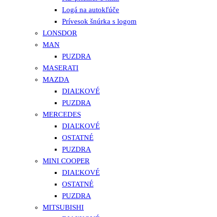
Logá na autokľúče
Prívesok šnúrka s logom
LONSDOR
MAN
PUZDRA
MASERATI
MAZDA
DIAĽKOVÉ
PUZDRA
MERCEDES
DIAĽKOVÉ
OSTATNÉ
PUZDRA
MINI COOPER
DIAĽKOVÉ
OSTATNÉ
PUZDRA
MITSUBISHI