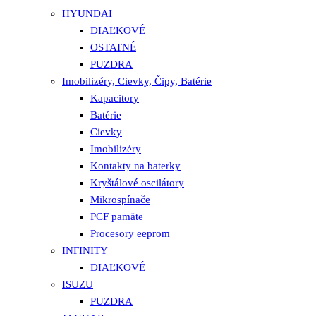
HYUNDAI
DIAĽKOVÉ
OSTATNÉ
PUZDRA
Imobilizéry, Cievky, Čipy, Batérie
Kapacitory
Batérie
Cievky
Imobilizéry
Kontakty na baterky
Kryštálové oscilátory
Mikrospínače
PCF pamäte
Procesory eeprom
INFINITY
DIAĽKOVÉ
ISUZU
PUZDRA