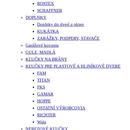
ROSTEX
SCHAFFNER
DOPLNKY
Doplnky do dverí a okien
KUKÁTKA
ZARÁŽKY, PODPERY, STAVAČE
Garážové kovania
GULE, MADLÁ
KĽUČKY NA BRÁNY
KĽUČKY PRE PLASTOVÉ A HLINÍKOVÉ DVERE
FAM
TITAN
FKS
GAMAR
HOPPE
OSTATNÍ VÝROBCOVIA
RICHTER
Wala
NEREZOVÉ KĽUČKY