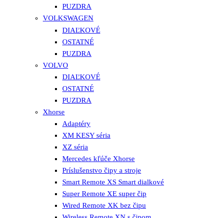
PUZDRA
VOLKSWAGEN
DIAĽKOVÉ
OSTATNÉ
PUZDRA
VOLVO
DIAĽKOVÉ
OSTATNÉ
PUZDRA
Xhorse
Adaptéry
XM KESY séria
XZ séria
Mercedes kľúče Xhorse
Príslušenstvo čipy a stroje
Smart Remote XS Smart dialkové
Super Remote XE super čip
Wired Remote XK bez čipu
Wireless Remote XN s čipom