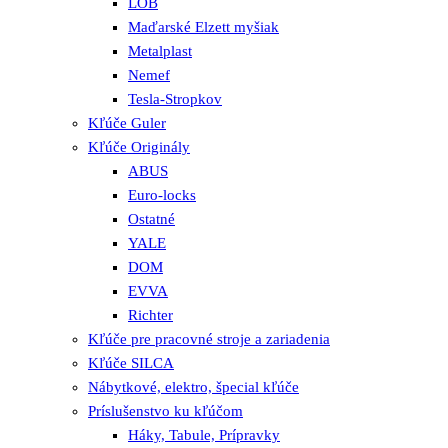
LOB
Maďarské Elzett myšiak
Metalplast
Nemef
Tesla-Stropkov
Kľúče Guler
Kľúče Originály
ABUS
Euro-locks
Ostatné
YALE
DOM
EVVA
Richter
Kľúče pre pracovné stroje a zariadenia
Kľúče SILCA
Nábytkové, elektro, špecial kľúče
Príslušenstvo ku kľúčom
Háky, Tabule, Prípravky