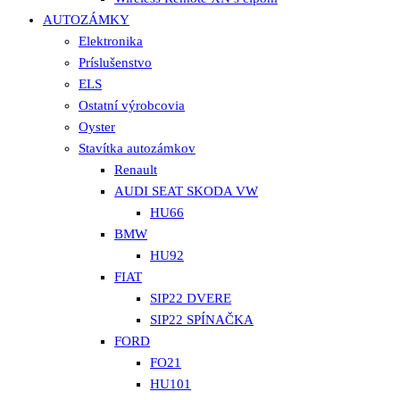
AUTOZÁMKY
Elektronika
Príslušenstvo
ELS
Ostatní výrobcovia
Oyster
Stavítka autozámkov
Renault
AUDI SEAT SKODA VW
HU66
BMW
HU92
FIAT
SIP22 DVERE
SIP22 SPÍNAČKA
FORD
FO21
HU101