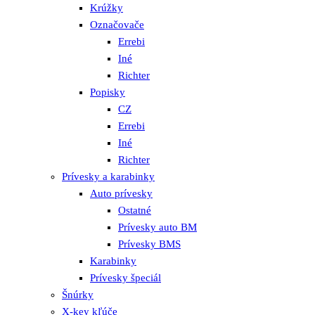
Krúžky
Označovače
Errebi
Iné
Richter
Popisky
CZ
Errebi
Iné
Richter
Prívesky a karabinky
Auto prívesky
Ostatné
Prívesky auto BM
Prívesky BMS
Karabinky
Prívesky špeciál
Šnúrky
X-key kľúče