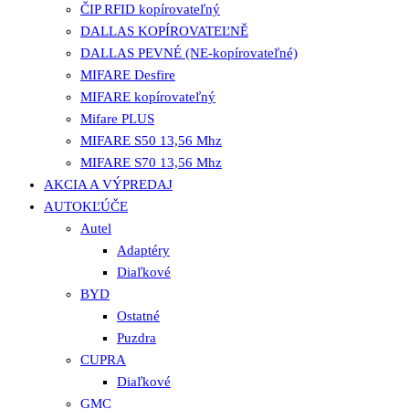
ČIP RFID kopírovateľný
DALLAS KOPÍROVATEĽNĚ
DALLAS PEVNÉ (NE-kopírovateľné)
MIFARE Desfire
MIFARE kopírovateľný
Mifare PLUS
MIFARE S50 13,56 Mhz
MIFARE S70 13,56 Mhz
AKCIA A VÝPREDAJ
AUTOKĽÚČE
Autel
Adaptéry
Diaľkové
BYD
Ostatné
Puzdra
CUPRA
Diaľkové
GMC