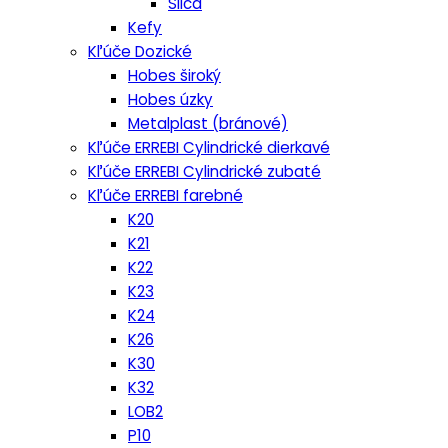
Silca
Kefy
Kľúče Dozické
Hobes široký
Hobes úzky
Metalplast (bránové)
Kľúče ERREBI Cylindrické dierkavé
Kľúče ERREBI Cylindrické zubaté
Kľúče ERREBI farebné
K20
K21
K22
K23
K24
K26
K30
K32
LOB2
P10