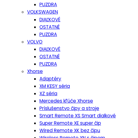
PUZDRA
VOLKSWAGEN
DIAĽKOVÉ
OSTATNÉ
PUZDRA
VOLVO
DIAĽKOVÉ
OSTATNÉ
PUZDRA
Xhorse
Adaptéry
XM KESY séria
XZ séria
Mercedes kľúče Xhorse
Príslušenstvo čipy a stroje
Smart Remote XS Smart dialkové
Super Remote XE super čip
Wired Remote XK bez čipu
Wireless Remote XN s čipom