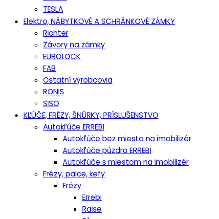
TESLA
Elektro, NÁBYTKOVÉ A SCHRÁNKOVÉ ZÁMKY
Richter
Závory na zámky
EUROLOCK
FAB
Ostatní výrobcovia
RONIS
SISO
KĽÚČE, FRÉZY, ŠNÚRKY, PRÍSLUŠENSTVO
Autokľúče ERREBI
Autokľúče bez miesta na imobilizér
Autokľúče púzdra ERREBI
Autokľúče s miestom na imobilizér
Frézy, palce, kefy
Frézy
Errebi
Raise