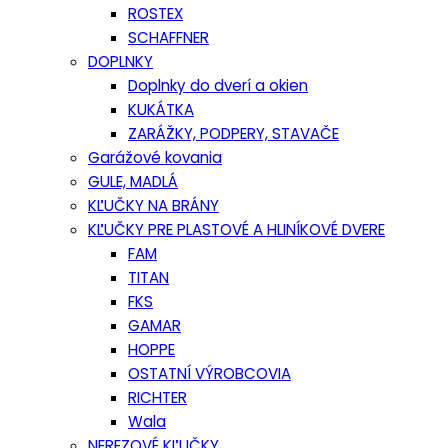
ROSTEX
SCHAFFNER
DOPLNKY
Doplnky do dverí a okien
KUKÁTKA
ZARÁŽKY, PODPERY, STAVAČE
Garážové kovania
GULE, MADLÁ
KĽUČKY NA BRÁNY
KĽUČKY PRE PLASTOVÉ A HLINÍKOVÉ DVERE
FAM
TITAN
FKS
GAMAR
HOPPE
OSTATNÍ VÝROBCOVIA
RICHTER
Wala
NEREZOVÉ KĽUČKY