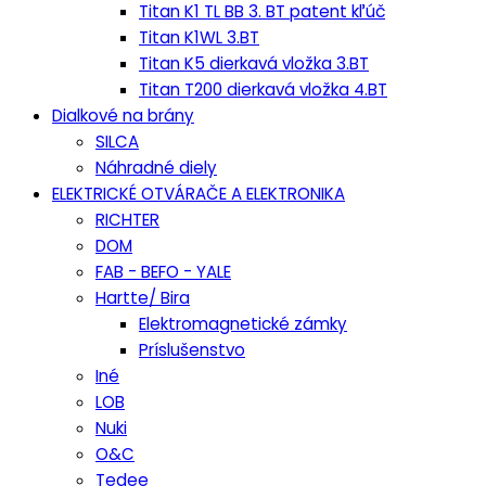
Titan K1 TL BB 3. BT patent kľúč
Titan K1WL 3.BT
Titan K5 dierkavá vložka 3.BT
Titan T200 dierkavá vložka 4.BT
Dialkové na brány
SILCA
Náhradné diely
ELEKTRICKÉ OTVÁRAČE A ELEKTRONIKA
RICHTER
DOM
FAB - BEFO - YALE
Hartte/ Bira
Elektromagnetické zámky
Príslušenstvo
Iné
LOB
Nuki
O&C
Tedee