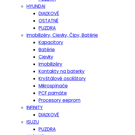
HYUNDAI
DIAĽKOVÉ
OSTATNÉ
PUZDRA
Imobilizéry, Cievky, Čipy, Batérie
Kapacitory
Batérie
Cievky
Imobilizéry
Kontakty na baterky
Kryštálové oscilátory
Mikrospínače
PCF pamäte
Procesory eeprom
INFINITY
DIAĽKOVÉ
ISUZU
PUZDRA