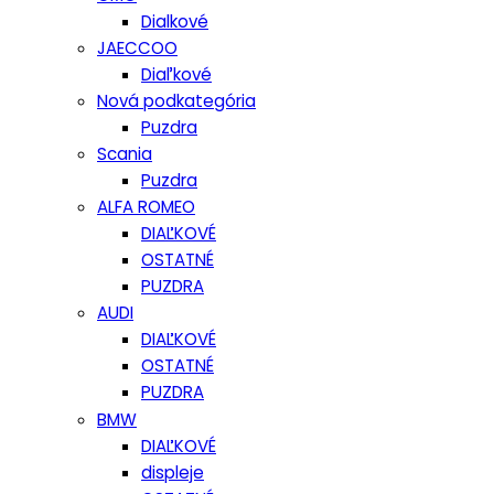
Dialkové
JAECCOO
Diaľkové
Nová podkategória
Puzdra
Scania
Puzdra
ALFA ROMEO
DIAĽKOVÉ
OSTATNÉ
PUZDRA
AUDI
DIAĽKOVÉ
OSTATNÉ
PUZDRA
BMW
DIAĽKOVÉ
displeje