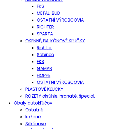
FKS
METAL-BUD
OSTATNÍ VÝROBCOVIA
RICHTER
SPARTA
OKENNÉ, BALKÓNOVÉ KĽUČKY
Richter
Sobinco
FKS
GAMAR
HOPPE
OSTATNÍ VÝROBCOVIA
PLASTOVÉ KĽUČKY
ROZETY okrúhle, hranaté, špecial,
Obaly autokľúčov
Ostatné
kožené
Silikónové