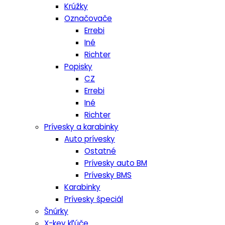
Krúžky
Označovače
Errebi
Iné
Richter
Popisky
CZ
Errebi
Iné
Richter
Prívesky a karabinky
Auto prívesky
Ostatné
Prívesky auto BM
Prívesky BMS
Karabinky
Prívesky špeciál
Šnúrky
X-key kľúče