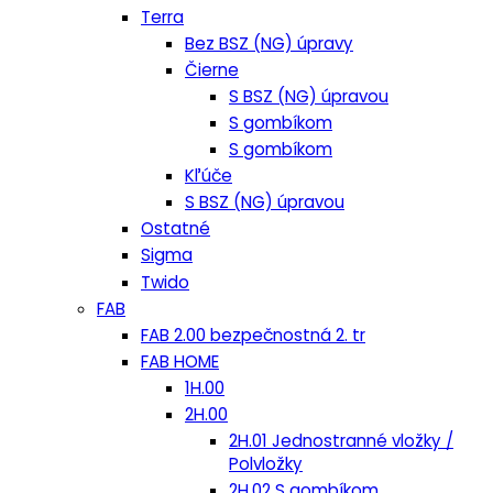
Terra
Bez BSZ (NG) úpravy
Čierne
S BSZ (NG) úpravou
S gombíkom
S gombíkom
Kľúče
S BSZ (NG) úpravou
Ostatné
Sigma
Twido
FAB
FAB 2.00 bezpečnostná 2. tr
FAB HOME
1H.00
2H.00
2H.01 Jednostranné vložky /
Polvložky
2H.02 S gombíkom