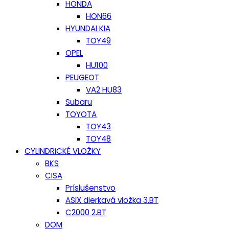
HONDA
HON66
HYUNDAI KIA
TOY49
OPEL
HU100
PEUGEOT
VA2 HU83
Subaru
TOYOTA
TOY43
TOY48
CYLINDRICKÉ VLOŽKY
BKS
CISA
Príslušenstvo
ASIX dierkavá vložka 3.BT
C2000 2.BT
DOM