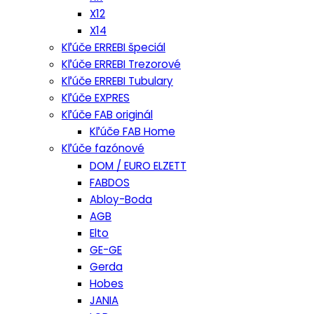
X12
X14
Kľúče ERREBI špeciál
Kľúče ERREBI Trezorové
Kľúče ERREBI Tubulary
Kľúče EXPRES
Kľúče FAB originál
Kľúče FAB Home
Kľúče fazónové
DOM / EURO ELZETT
FABDOS
Abloy-Boda
AGB
Elto
GE-GE
Gerda
Hobes
JANIA