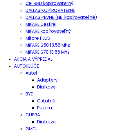
ČIP RFID kopírovateľný
DALLAS KOPÍROVATEĽNĚ
DALLAS PEVNÉ (NE-kopírovateľné)
MIFARE Desfire
MIFARE kopírovateľný
Mifare PLUS
MIFARE S50 13,56 Mhz
MIFARE S70 13,56 Mhz
AKCIA A VÝPREDAJ
AUTOKĽÚČE
Autel
Adaptéry
Diaľkové
BYD
Ostatné
Puzdra
CUPRA
Diaľkové
GMC