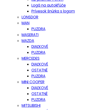
Logá na autokľúče
Prívesok šnúrka s logom
LONSDOR
MAN
PUZDRA
MASERATI
MAZDA
DIAĽKOVÉ
PUZDRA
MERCEDES
DIAĽKOVÉ
OSTATNÉ
PUZDRA
MINI COOPER
DIAĽKOVÉ
OSTATNÉ
PUZDRA
MITSUBISHI