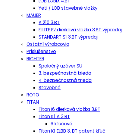
LOB LOBIX 4.BT
Yeti / LOB stavebné vložky
MAUER
A 210 3.BT
ELLITE E2 dierkavá vložka 3.BT výpredaj
STANDART S1 3.BT výpredaj
Ostatní výrobcovia
Príslušenstvo
RICHTER
Spoločný uzáver SU
3. bezpečnostná trieda
4. bezpečnostná trieda
Stavebné
ROTO
TITAN
Titan I6 dierkavá vložka 3.BT
Titan K1 A 3.BT
6 kľúčové
Titan K1 ELBB 3. BT patent kľúč