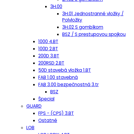
3H.00
3H.01 Jednostranné vložky /
Polvložky
3H.02 S gombíkom
BSZ / S prestupovou spojkou
1000 4.BT
100D 2.BT
200D 3.BT
200RSD 2.BT
50D stavebá vložka 1.BT
FAB 1.00 stavebná
FAB 3.00 bezpečnostná 3.tr
BSZ
Špecial
GUARD
FPS - (CPS) 3.BT
Ostatné
LOB