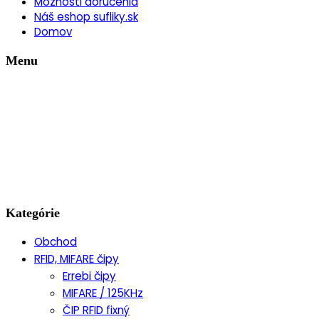
Možnosti doručenia
Náš eshop sufliky.sk
Domov
Menu
Kategórie
Obchod
RFID, MIFARE čipy
Errebi čipy
MIFARE / 125KHz
ČIP RFID fixný