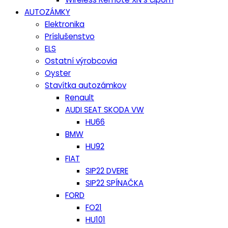
AUTOZÁMKY
Elektronika
Príslušenstvo
ELS
Ostatní výrobcovia
Oyster
Stavítka autozámkov
Renault
AUDI SEAT SKODA VW
HU66
BMW
HU92
FIAT
SIP22 DVERE
SIP22 SPÍNAČKA
FORD
FO21
HU101