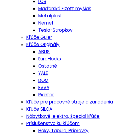
LOB
Maďarské Elzett myšiak
Metalplast
Nemef
Tesla-Stropkov
Kľúče Guler
Kľúče Originály
ABUS
Euro-locks
Ostatné
YALE
DOM
EVVA
Richter
Kľúče pre pracovné stroje a zariadenia
Kľúče SILCA
Nábytkové, elektro, špecial kľúče
Príslušenstvo ku kľúčom
Háky, Tabule, Prípravky