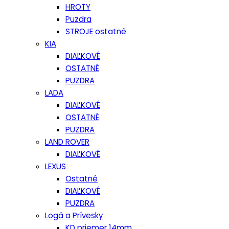
HROTY
Puzdra
STROJE ostatné
KIA
DIAĽKOVÉ
OSTATNÉ
PUZDRA
LADA
DIAĽKOVÉ
OSTATNÉ
PUZDRA
LAND ROVER
DIAĽKOVÉ
LEXUS
Ostatné
DIAĽKOVÉ
PUZDRA
Logá a Prívesky
KD priemer 14mm