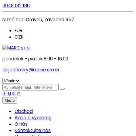
0948 182 186
Nižná nad Oravou, Závodná 957
EUR
CZK
pondelok - piatok 8:00 - 16:00
objednavky@marie.sro.sk
0
0,00
€
Menu
Obchod
Akcia a výpredaj
O nás
Kontaktujte nás