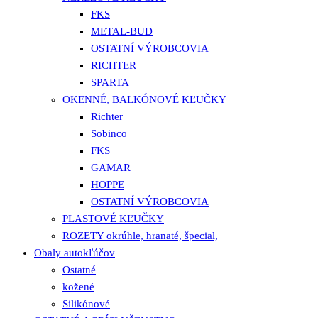
FKS
METAL-BUD
OSTATNÍ VÝROBCOVIA
RICHTER
SPARTA
OKENNÉ, BALKÓNOVÉ KĽUČKY
Richter
Sobinco
FKS
GAMAR
HOPPE
OSTATNÍ VÝROBCOVIA
PLASTOVÉ KĽUČKY
ROZETY okrúhle, hranaté, špecial,
Obaly autokľúčov
Ostatné
kožené
Silikónové