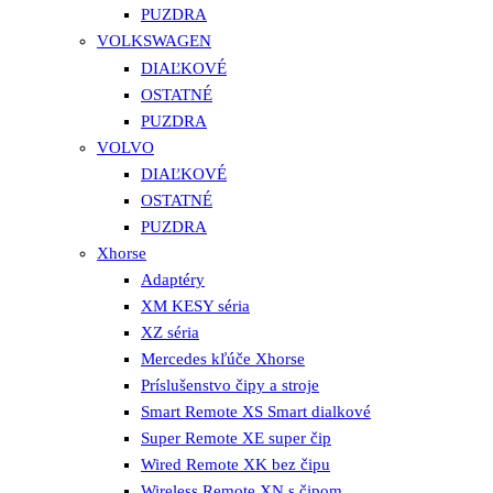
PUZDRA
VOLKSWAGEN
DIAĽKOVÉ
OSTATNÉ
PUZDRA
VOLVO
DIAĽKOVÉ
OSTATNÉ
PUZDRA
Xhorse
Adaptéry
XM KESY séria
XZ séria
Mercedes kľúče Xhorse
Príslušenstvo čipy a stroje
Smart Remote XS Smart dialkové
Super Remote XE super čip
Wired Remote XK bez čipu
Wireless Remote XN s čipom