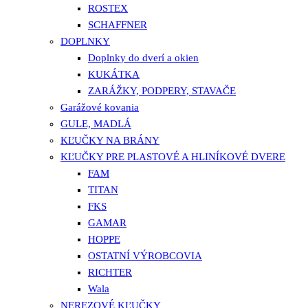
ROSTEX
SCHAFFNER
DOPLNKY
Doplnky do dverí a okien
KUKÁTKA
ZARÁŽKY, PODPERY, STAVAČE
Garážové kovania
GULE, MADLÁ
KĽUČKY NA BRÁNY
KĽUČKY PRE PLASTOVÉ A HLINÍKOVÉ DVERE
FAM
TITAN
FKS
GAMAR
HOPPE
OSTATNÍ VÝROBCOVIA
RICHTER
Wala
NEREZOVÉ KĽUČKY