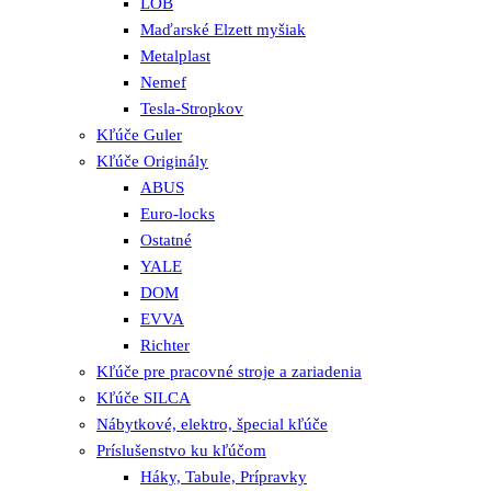
LOB
Maďarské Elzett myšiak
Metalplast
Nemef
Tesla-Stropkov
Kľúče Guler
Kľúče Originály
ABUS
Euro-locks
Ostatné
YALE
DOM
EVVA
Richter
Kľúče pre pracovné stroje a zariadenia
Kľúče SILCA
Nábytkové, elektro, špecial kľúče
Príslušenstvo ku kľúčom
Háky, Tabule, Prípravky