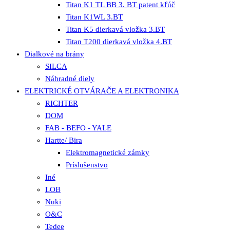
Titan K1 TL BB 3. BT patent kľúč
Titan K1WL 3.BT
Titan K5 dierkavá vložka 3.BT
Titan T200 dierkavá vložka 4.BT
Dialkové na brány
SILCA
Náhradné diely
ELEKTRICKÉ OTVÁRAČE A ELEKTRONIKA
RICHTER
DOM
FAB - BEFO - YALE
Hartte/ Bira
Elektromagnetické zámky
Príslušenstvo
Iné
LOB
Nuki
O&C
Tedee