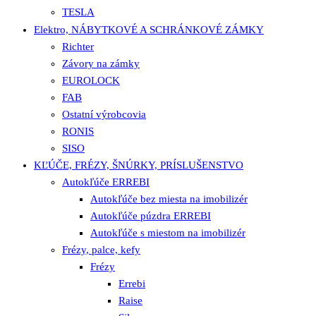
TESLA
Elektro, NÁBYTKOVÉ A SCHRÁNKOVÉ ZÁMKY
Richter
Závory na zámky
EUROLOCK
FAB
Ostatní výrobcovia
RONIS
SISO
KĽÚČE, FRÉZY, ŠNÚRKY, PRÍSLUŠENSTVO
Autokľúče ERREBI
Autokľúče bez miesta na imobilizér
Autokľúče púzdra ERREBI
Autokľúče s miestom na imobilizér
Frézy, palce, kefy
Frézy
Errebi
Raise