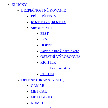
KĽUČKY
BEZPEČNOSTNÉ KOVANIE
PRÍSLUŠENSTVO
ROZETOVÉ, ROZETY
ŠIROKÝ ŠTÍT
FEST
FKS
HOPPE
Kovania pre činske dvere
OSTATNÍ VÝROBCOVIA
RICHTER
Príslušenstvo
ROSTEX
DELENÉ (HRANATÝ ŠTÍT)
GAMAR
MET-GAL
METAL-BUD
NOMET