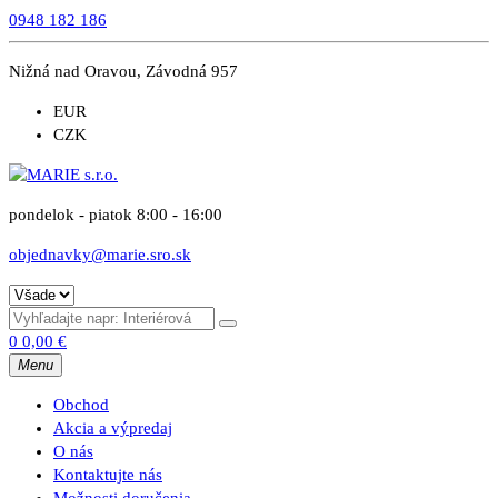
0948 182 186
Nižná nad Oravou, Závodná 957
EUR
CZK
pondelok - piatok 8:00 - 16:00
objednavky@marie.sro.sk
0
0,00
€
Menu
Obchod
Akcia a výpredaj
O nás
Kontaktujte nás