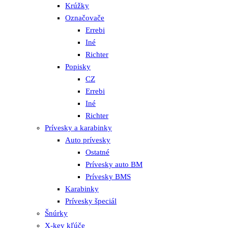
Krúžky
Označovače
Errebi
Iné
Richter
Popisky
CZ
Errebi
Iné
Richter
Prívesky a karabinky
Auto prívesky
Ostatné
Prívesky auto BM
Prívesky BMS
Karabinky
Prívesky špeciál
Šnúrky
X-key kľúče