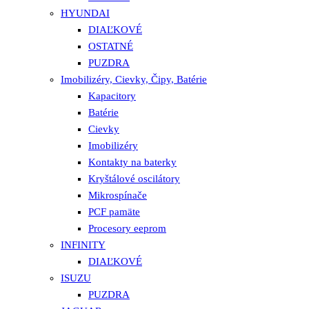
HYUNDAI
DIAĽKOVÉ
OSTATNÉ
PUZDRA
Imobilizéry, Cievky, Čipy, Batérie
Kapacitory
Batérie
Cievky
Imobilizéry
Kontakty na baterky
Kryštálové oscilátory
Mikrospínače
PCF pamäte
Procesory eeprom
INFINITY
DIAĽKOVÉ
ISUZU
PUZDRA