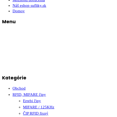
Možnosti doručenia
Náš eshop sufliky.sk
Domov
Menu
Kategórie
Obchod
RFID, MIFARE čipy
Errebi čipy
MIFARE / 125KHz
ČIP RFID fixný