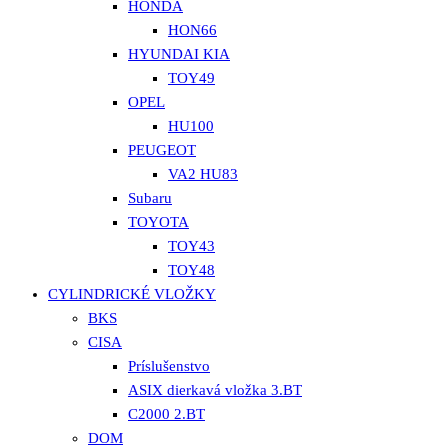
HONDA
HON66
HYUNDAI KIA
TOY49
OPEL
HU100
PEUGEOT
VA2 HU83
Subaru
TOYOTA
TOY43
TOY48
CYLINDRICKÉ VLOŽKY
BKS
CISA
Príslušenstvo
ASIX dierkavá vložka 3.BT
C2000 2.BT
DOM