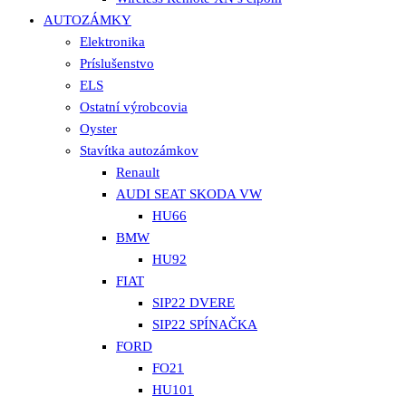
AUTOZÁMKY
Elektronika
Príslušenstvo
ELS
Ostatní výrobcovia
Oyster
Stavítka autozámkov
Renault
AUDI SEAT SKODA VW
HU66
BMW
HU92
FIAT
SIP22 DVERE
SIP22 SPÍNAČKA
FORD
FO21
HU101