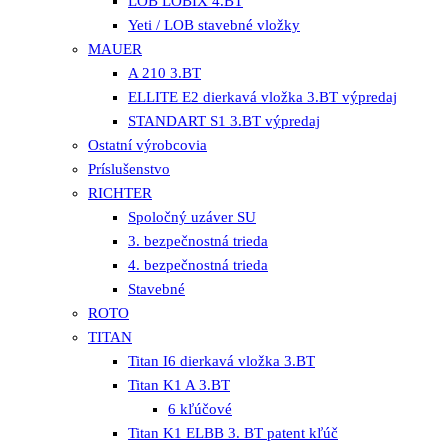
LOB LOBIX 4.BT
Yeti / LOB stavebné vložky
MAUER
A 210 3.BT
ELLITE E2 dierkavá vložka 3.BT výpredaj
STANDART S1 3.BT výpredaj
Ostatní výrobcovia
Príslušenstvo
RICHTER
Spoločný uzáver SU
3. bezpečnostná trieda
4. bezpečnostná trieda
Stavebné
ROTO
TITAN
Titan I6 dierkavá vložka 3.BT
Titan K1 A 3.BT
6 kľúčové
Titan K1 ELBB 3. BT patent kľúč