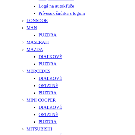
Logá na autokľúče
Prívesok šnúrka s logom
LONSDOR
MAN
PUZDRA
MASERATI
MAZDA
DIAĽKOVÉ
PUZDRA
MERCEDES
DIAĽKOVÉ
OSTATNÉ
PUZDRA
MINI COOPER
DIAĽKOVÉ
OSTATNÉ
PUZDRA
MITSUBISHI