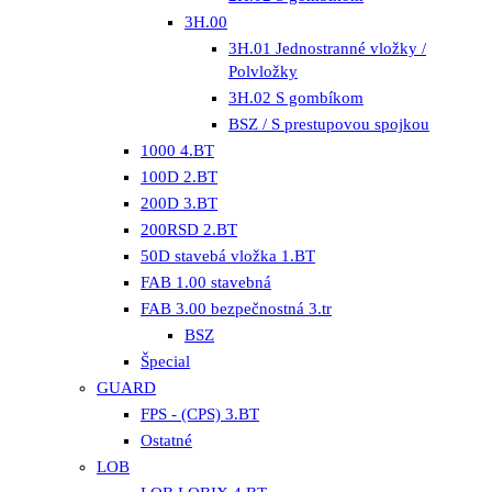
3H.00
3H.01 Jednostranné vložky /
Polvložky
3H.02 S gombíkom
BSZ / S prestupovou spojkou
1000 4.BT
100D 2.BT
200D 3.BT
200RSD 2.BT
50D stavebá vložka 1.BT
FAB 1.00 stavebná
FAB 3.00 bezpečnostná 3.tr
BSZ
Špecial
GUARD
FPS - (CPS) 3.BT
Ostatné
LOB