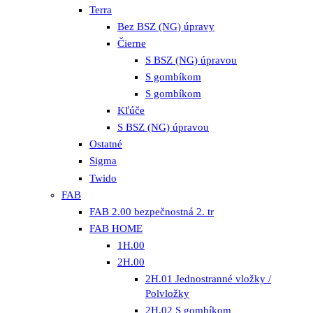
Terra
Bez BSZ (NG) úpravy
Čierne
S BSZ (NG) úpravou
S gombíkom
S gombíkom
Kľúče
S BSZ (NG) úpravou
Ostatné
Sigma
Twido
FAB
FAB 2.00 bezpečnostná 2. tr
FAB HOME
1H.00
2H.00
2H.01 Jednostranné vložky /
Polvložky
2H.02 S gombíkom