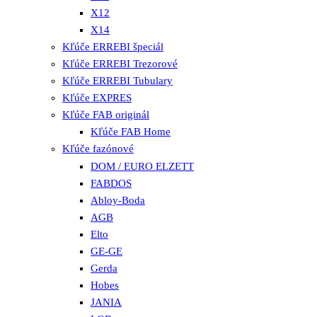
X12
X14
Kľúče ERREBI špeciál
Kľúče ERREBI Trezorové
Kľúče ERREBI Tubulary
Kľúče EXPRES
Kľúče FAB originál
Kľúče FAB Home
Kľúče fazónové
DOM / EURO ELZETT
FABDOS
Abloy-Boda
AGB
Elto
GE-GE
Gerda
Hobes
JANIA