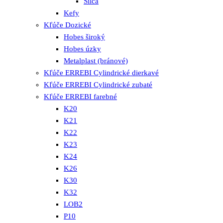
Silca
Kefy
Kľúče Dozické
Hobes široký
Hobes úzky
Metalplast (bránové)
Kľúče ERREBI Cylindrické dierkavé
Kľúče ERREBI Cylindrické zubaté
Kľúče ERREBI farebné
K20
K21
K22
K23
K24
K26
K30
K32
LOB2
P10