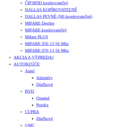
ČIP RFID kopírovateľný
DALLAS KOPÍROVATEĽNĚ
DALLAS PEVNÉ (NE-kopírovateľné)
MIFARE Desfire
MIFARE kopírovateľný
Mifare PLUS
MIFARE S50 13,56 Mhz
MIFARE S70 13,56 Mhz
AKCIA A VÝPREDAJ
AUTOKĽÚČE
Autel
Adaptéry
Diaľkové
BYD
Ostatné
Puzdra
CUPRA
Diaľkové
GMC