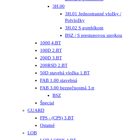
3H.00
3H.01 Jednostranné vložky /
Polvložky
3H.02 S gombíkom
BSZ / S prestupovou spojkou
1000 4.BT
100D 2.BT
200D 3.BT
200RSD 2.BT
50D stavebá vložka 1.BT
FAB 1.00 stavebná
FAB 3.00 bezpečnostná 3.tr
BSZ
Špecial
GUARD
FPS - (CPS) 3.BT
Ostatné
LOB