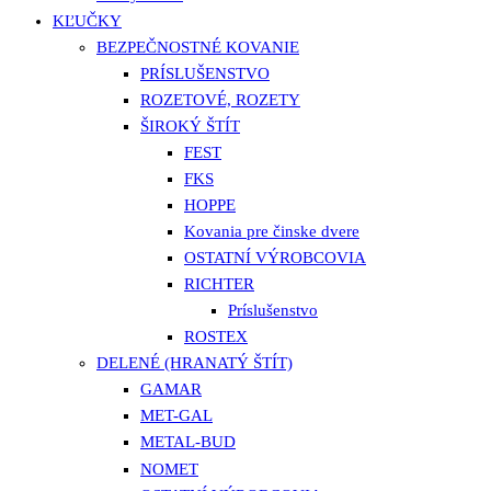
KĽUČKY
BEZPEČNOSTNÉ KOVANIE
PRÍSLUŠENSTVO
ROZETOVÉ, ROZETY
ŠIROKÝ ŠTÍT
FEST
FKS
HOPPE
Kovania pre činske dvere
OSTATNÍ VÝROBCOVIA
RICHTER
Príslušenstvo
ROSTEX
DELENÉ (HRANATÝ ŠTÍT)
GAMAR
MET-GAL
METAL-BUD
NOMET