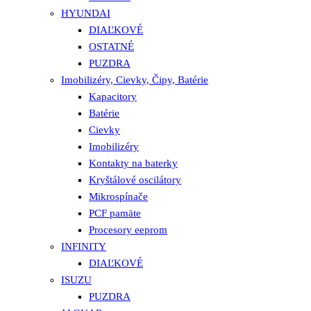
HYUNDAI
DIAĽKOVÉ
OSTATNÉ
PUZDRA
Imobilizéry, Cievky, Čipy, Batérie
Kapacitory
Batérie
Cievky
Imobilizéry
Kontakty na baterky
Kryštálové oscilátory
Mikrospínače
PCF pamäte
Procesory eeprom
INFINITY
DIAĽKOVÉ
ISUZU
PUZDRA