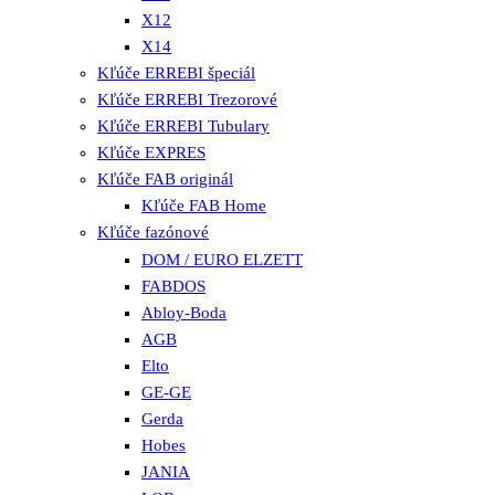
X12
X14
Kľúče ERREBI špeciál
Kľúče ERREBI Trezorové
Kľúče ERREBI Tubulary
Kľúče EXPRES
Kľúče FAB originál
Kľúče FAB Home
Kľúče fazónové
DOM / EURO ELZETT
FABDOS
Abloy-Boda
AGB
Elto
GE-GE
Gerda
Hobes
JANIA