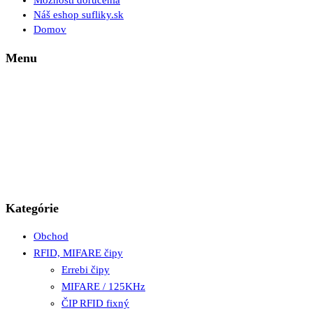
Možnosti doručenia
Náš eshop sufliky.sk
Domov
Menu
Kategórie
Obchod
RFID, MIFARE čipy
Errebi čipy
MIFARE / 125KHz
ČIP RFID fixný