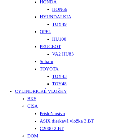
HONDA
HON66
HYUNDAI KIA
TOY49
OPEL
HU100
PEUGEOT
VA2 HU83
Subaru
TOYOTA
TOY43
TOY48
CYLINDRICKÉ VLOŽKY
BKS
CISA
Príslušenstvo
ASIX dierkavá vložka 3.BT
C2000 2.BT
DOM