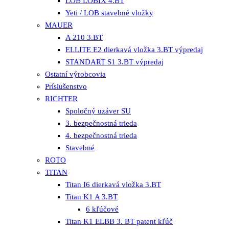
LOB LOBIX 4.BT
Yeti / LOB stavebné vložky
MAUER
A 210 3.BT
ELLITE E2 dierkavá vložka 3.BT výpredaj
STANDART S1 3.BT výpredaj
Ostatní výrobcovia
Príslušenstvo
RICHTER
Spoločný uzáver SU
3. bezpečnostná trieda
4. bezpečnostná trieda
Stavebné
ROTO
TITAN
Titan I6 dierkavá vložka 3.BT
Titan K1 A 3.BT
6 kľúčové
Titan K1 ELBB 3. BT patent kľúč