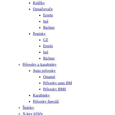
Krúžky
Označovače
Errebi
Iné
Richter
Popisky
CZ
Errebi
Iné
Richter
Prívesky a karabinky
Auto prívesky
Ostatné
Prívesky auto BM
Prívesky BMS
Karabinky
Prívesky špeciál
Šnúrky
X-key kľúče