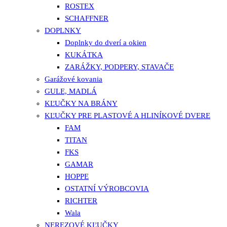
ROSTEX
SCHAFFNER
DOPLNKY
Doplnky do dverí a okien
KUKÁTKA
ZARÁŽKY, PODPERY, STAVAČE
Garážové kovania
GULE, MADLÁ
KĽUČKY NA BRÁNY
KĽUČKY PRE PLASTOVÉ A HLINÍKOVÉ DVERE
FAM
TITAN
FKS
GAMAR
HOPPE
OSTATNÍ VÝROBCOVIA
RICHTER
Wala
NEREZOVÉ KĽUČKY