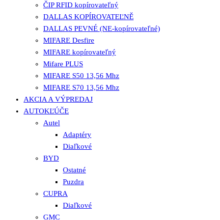
ČIP RFID kopírovateľný
DALLAS KOPÍROVATEĽNĚ
DALLAS PEVNÉ (NE-kopírovateľné)
MIFARE Desfire
MIFARE kopírovateľný
Mifare PLUS
MIFARE S50 13,56 Mhz
MIFARE S70 13,56 Mhz
AKCIA A VÝPREDAJ
AUTOKĽÚČE
Autel
Adaptéry
Diaľkové
BYD
Ostatné
Puzdra
CUPRA
Diaľkové
GMC