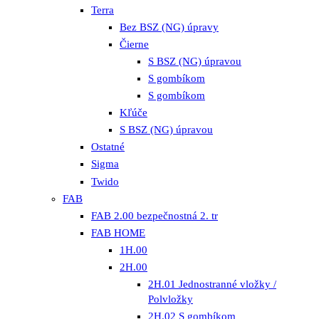
Terra
Bez BSZ (NG) úpravy
Čierne
S BSZ (NG) úpravou
S gombíkom
S gombíkom
Kľúče
S BSZ (NG) úpravou
Ostatné
Sigma
Twido
FAB
FAB 2.00 bezpečnostná 2. tr
FAB HOME
1H.00
2H.00
2H.01 Jednostranné vložky /
Polvložky
2H.02 S gombíkom