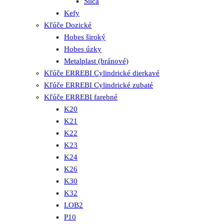
Silca
Kefy
Kľúče Dozické
Hobes široký
Hobes úzky
Metalplast (bránové)
Kľúče ERREBI Cylindrické dierkavé
Kľúče ERREBI Cylindrické zubaté
Kľúče ERREBI farebné
K20
K21
K22
K23
K24
K26
K30
K32
LOB2
P10