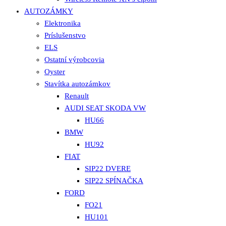
AUTOZÁMKY
Elektronika
Príslušenstvo
ELS
Ostatní výrobcovia
Oyster
Stavítka autozámkov
Renault
AUDI SEAT SKODA VW
HU66
BMW
HU92
FIAT
SIP22 DVERE
SIP22 SPÍNAČKA
FORD
FO21
HU101