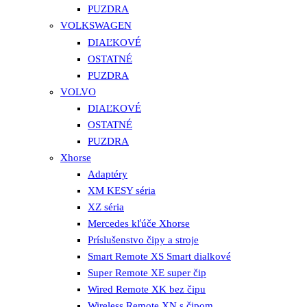
PUZDRA
VOLKSWAGEN
DIAĽKOVÉ
OSTATNÉ
PUZDRA
VOLVO
DIAĽKOVÉ
OSTATNÉ
PUZDRA
Xhorse
Adaptéry
XM KESY séria
XZ séria
Mercedes kľúče Xhorse
Príslušenstvo čipy a stroje
Smart Remote XS Smart dialkové
Super Remote XE super čip
Wired Remote XK bez čipu
Wireless Remote XN s čipom