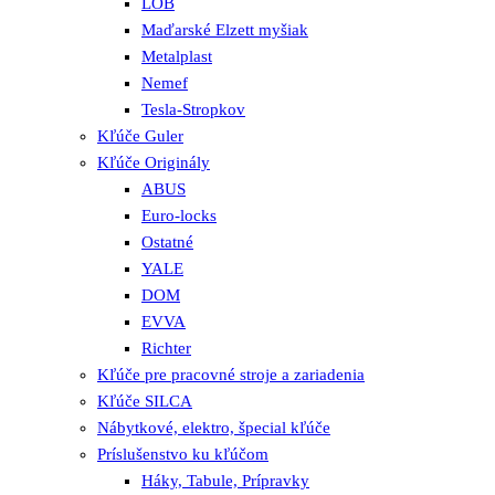
LOB
Maďarské Elzett myšiak
Metalplast
Nemef
Tesla-Stropkov
Kľúče Guler
Kľúče Originály
ABUS
Euro-locks
Ostatné
YALE
DOM
EVVA
Richter
Kľúče pre pracovné stroje a zariadenia
Kľúče SILCA
Nábytkové, elektro, špecial kľúče
Príslušenstvo ku kľúčom
Háky, Tabule, Prípravky