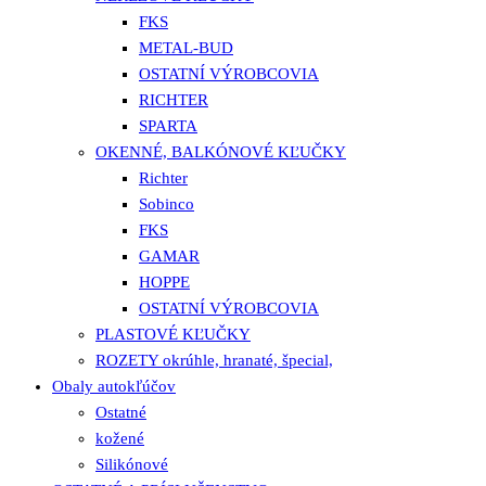
FKS
METAL-BUD
OSTATNÍ VÝROBCOVIA
RICHTER
SPARTA
OKENNÉ, BALKÓNOVÉ KĽUČKY
Richter
Sobinco
FKS
GAMAR
HOPPE
OSTATNÍ VÝROBCOVIA
PLASTOVÉ KĽUČKY
ROZETY okrúhle, hranaté, špecial,
Obaly autokľúčov
Ostatné
kožené
Silikónové