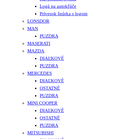
Logá na autokľúče
Prívesok šnúrka s logom
LONSDOR
MAN
PUZDRA
MASERATI
MAZDA
DIAĽKOVÉ
PUZDRA
MERCEDES
DIAĽKOVÉ
OSTATNÉ
PUZDRA
MINI COOPER
DIAĽKOVÉ
OSTATNÉ
PUZDRA
MITSUBISHI