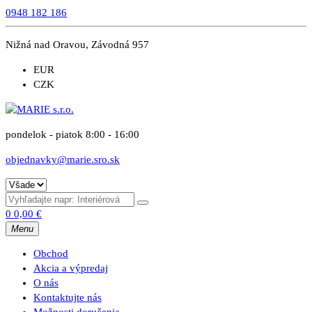
0948 182 186
Nižná nad Oravou, Závodná 957
EUR
CZK
pondelok - piatok 8:00 - 16:00
objednavky@marie.sro.sk
0
0,00
€
Menu
Obchod
Akcia a výpredaj
O nás
Kontaktujte nás