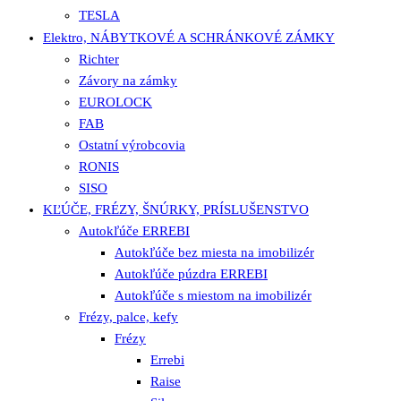
TESLA
Elektro, NÁBYTKOVÉ A SCHRÁNKOVÉ ZÁMKY
Richter
Závory na zámky
EUROLOCK
FAB
Ostatní výrobcovia
RONIS
SISO
KĽÚČE, FRÉZY, ŠNÚRKY, PRÍSLUŠENSTVO
Autokľúče ERREBI
Autokľúče bez miesta na imobilizér
Autokľúče púzdra ERREBI
Autokľúče s miestom na imobilizér
Frézy, palce, kefy
Frézy
Errebi
Raise