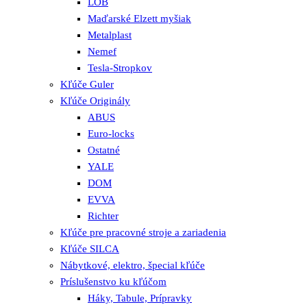
LOB
Maďarské Elzett myšiak
Metalplast
Nemef
Tesla-Stropkov
Kľúče Guler
Kľúče Originály
ABUS
Euro-locks
Ostatné
YALE
DOM
EVVA
Richter
Kľúče pre pracovné stroje a zariadenia
Kľúče SILCA
Nábytkové, elektro, špecial kľúče
Príslušenstvo ku kľúčom
Háky, Tabule, Prípravky