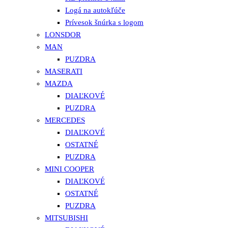
Logá na autokľúče
Prívesok šnúrka s logom
LONSDOR
MAN
PUZDRA
MASERATI
MAZDA
DIAĽKOVÉ
PUZDRA
MERCEDES
DIAĽKOVÉ
OSTATNÉ
PUZDRA
MINI COOPER
DIAĽKOVÉ
OSTATNÉ
PUZDRA
MITSUBISHI