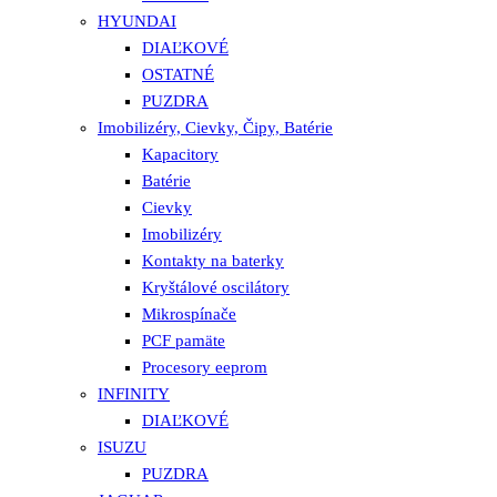
HYUNDAI
DIAĽKOVÉ
OSTATNÉ
PUZDRA
Imobilizéry, Cievky, Čipy, Batérie
Kapacitory
Batérie
Cievky
Imobilizéry
Kontakty na baterky
Kryštálové oscilátory
Mikrospínače
PCF pamäte
Procesory eeprom
INFINITY
DIAĽKOVÉ
ISUZU
PUZDRA