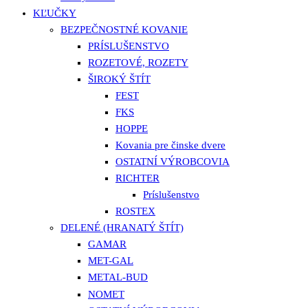
KĽUČKY
BEZPEČNOSTNÉ KOVANIE
PRÍSLUŠENSTVO
ROZETOVÉ, ROZETY
ŠIROKÝ ŠTÍT
FEST
FKS
HOPPE
Kovania pre činske dvere
OSTATNÍ VÝROBCOVIA
RICHTER
Príslušenstvo
ROSTEX
DELENÉ (HRANATÝ ŠTÍT)
GAMAR
MET-GAL
METAL-BUD
NOMET