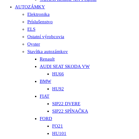
AUTOZÁMKY
Elektronika
Príslušenstvo
ELS
Ostatní výrobcovia
Oyster
Stavítka autozámkov
Renault
AUDI SEAT SKODA VW
HU66
BMW
HU92
FIAT
SIP22 DVERE
SIP22 SPÍNAČKA
FORD
FO21
HU101