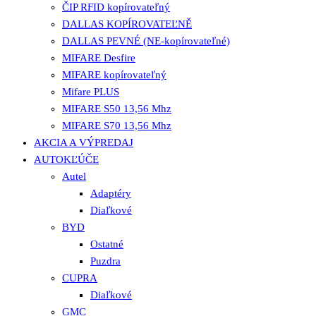
ČIP RFID kopírovateľný
DALLAS KOPÍROVATEĽNĚ
DALLAS PEVNÉ (NE-kopírovateľné)
MIFARE Desfire
MIFARE kopírovateľný
Mifare PLUS
MIFARE S50 13,56 Mhz
MIFARE S70 13,56 Mhz
AKCIA A VÝPREDAJ
AUTOKĽÚČE
Autel
Adaptéry
Diaľkové
BYD
Ostatné
Puzdra
CUPRA
Diaľkové
GMC