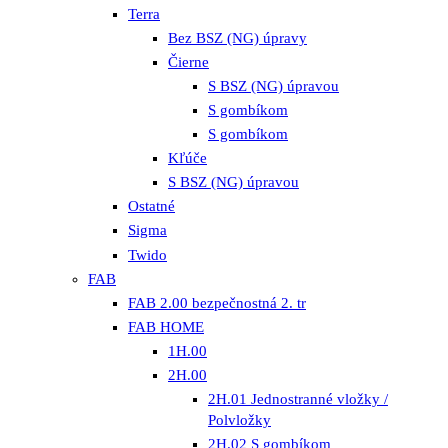
Terra
Bez BSZ (NG) úpravy
Čierne
S BSZ (NG) úpravou
S gombíkom
S gombíkom
Kľúče
S BSZ (NG) úpravou
Ostatné
Sigma
Twido
FAB
FAB 2.00 bezpečnostná 2. tr
FAB HOME
1H.00
2H.00
2H.01 Jednostranné vložky /
Polvložky
2H.02 S gombíkom