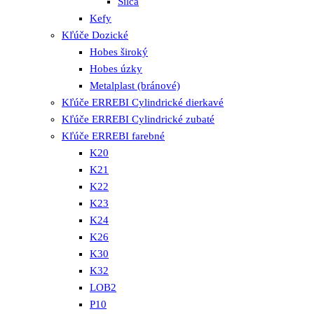
Silca
Kefy
Kľúče Dozické
Hobes široký
Hobes úzky
Metalplast (bránové)
Kľúče ERREBI Cylindrické dierkavé
Kľúče ERREBI Cylindrické zubaté
Kľúče ERREBI farebné
K20
K21
K22
K23
K24
K26
K30
K32
LOB2
P10