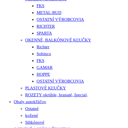
FKS
METAL-BUD
OSTATNÍ VÝROBCOVIA
RICHTER
SPARTA
OKENNÉ, BALKÓNOVÉ KĽUČKY
Richter
Sobinco
FKS
GAMAR
HOPPE
OSTATNÍ VÝROBCOVIA
PLASTOVÉ KĽUČKY
ROZETY okrúhle, hranaté, špecial,
Obaly autokľúčov
Ostatné
kožené
Silikónové