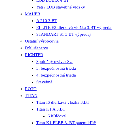
LOB LOBIX 4.BT
Yeti / LOB stavebné vložky
MAUER
A 210 3.BT
ELLITE E2 dierkavá vložka 3.BT výpredaj
STANDART S1 3.BT výpredaj
Ostatní výrobcovia
Príslušenstvo
RICHTER
Spoločný uzáver SU
3. bezpečnostná trieda
4. bezpečnostná trieda
Stavebné
ROTO
TITAN
Titan I6 dierkavá vložka 3.BT
Titan K1 A 3.BT
6 kľúčové
Titan K1 ELBB 3. BT patent kľúč