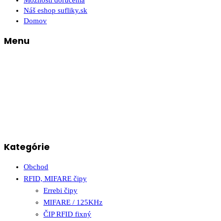
Možnosti doručenia
Náš eshop sufliky.sk
Domov
Menu
Kategórie
Obchod
RFID, MIFARE čipy
Errebi čipy
MIFARE / 125KHz
ČIP RFID fixný