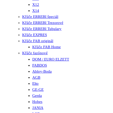
X12
X14
Kľúče ERREBI špeciál
Kľúče ERREBI Trezorové
Kľúče ERREBI Tubulary
Kľúče EXPRES
Kľúče FAB originál
Kľúče FAB Home
Kľúče fazónové
DOM / EURO ELZETT
FABDOS
Abloy-Boda
AGB
Elto
GE-GE
Gerda
Hobes
JANIA