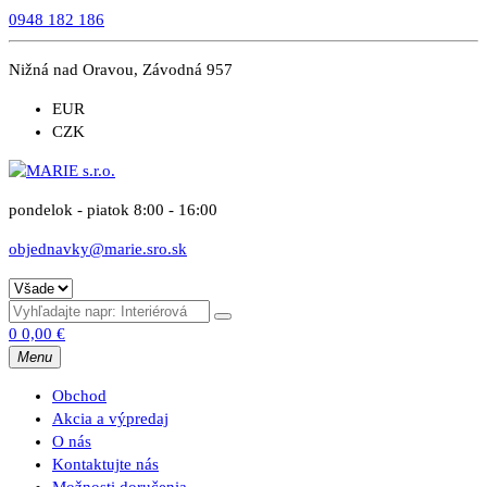
0948 182 186
Nižná nad Oravou, Závodná 957
EUR
CZK
pondelok - piatok 8:00 - 16:00
objednavky@marie.sro.sk
0
0,00
€
Menu
Obchod
Akcia a výpredaj
O nás
Kontaktujte nás