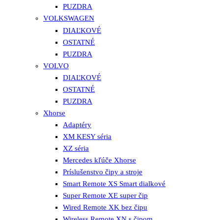
PUZDRA
VOLKSWAGEN
DIAĽKOVÉ
OSTATNÉ
PUZDRA
VOLVO
DIAĽKOVÉ
OSTATNÉ
PUZDRA
Xhorse
Adaptéry
XM KESY séria
XZ séria
Mercedes kľúče Xhorse
Príslušenstvo čipy a stroje
Smart Remote XS Smart dialkové
Super Remote XE super čip
Wired Remote XK bez čipu
Wireless Remote XN s čipom