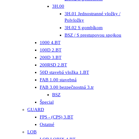
3H.00
3H.01 Jednostranné vložky /
Polvložky
3H.02 S gombíkom
BSZ / S prestupovou spojkou
1000 4.BT
100D 2.BT
200D 3.BT
200RSD 2.BT
50D stavebá vložka 1.BT
FAB 1.00 stavebná
FAB 3.00 bezpečnostná 3.tr
BSZ
Špecial
GUARD
FPS - (CPS) 3.BT
Ostatné
LOB