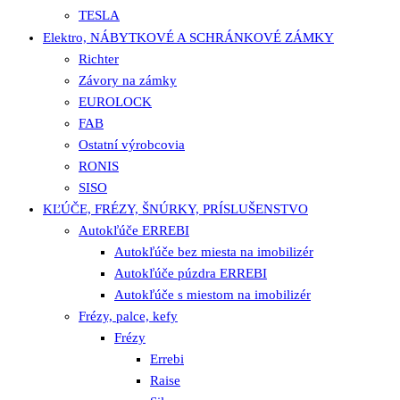
TESLA
Elektro, NÁBYTKOVÉ A SCHRÁNKOVÉ ZÁMKY
Richter
Závory na zámky
EUROLOCK
FAB
Ostatní výrobcovia
RONIS
SISO
KĽÚČE, FRÉZY, ŠNÚRKY, PRÍSLUŠENSTVO
Autokľúče ERREBI
Autokľúče bez miesta na imobilizér
Autokľúče púzdra ERREBI
Autokľúče s miestom na imobilizér
Frézy, palce, kefy
Frézy
Errebi
Raise