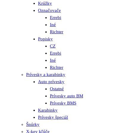
Krúžky
Označovače
Errebi
Iné
Richter
Popisky
CZ
Errebi
Iné
Richter
Prívesky a karabinky
Auto prívesky
Ostatné
Prívesky auto BM
Prívesky BMS
Karabinky
Prívesky špeciál
Šnúrky
X-key kľúče