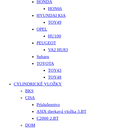
HONDA
HON66
HYUNDAI KIA
TOY49
OPEL
HU100
PEUGEOT
VA2 HU83
Subaru
TOYOTA
TOY43
TOY48
CYLINDRICKÉ VLOŽKY
BKS
CISA
Príslušenstvo
ASIX dierkavá vložka 3.BT
C2000 2.BT
DOM