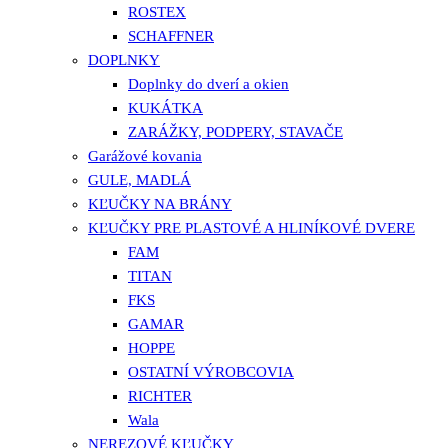
ROSTEX
SCHAFFNER
DOPLNKY
Doplnky do dverí a okien
KUKÁTKA
ZARÁŽKY, PODPERY, STAVAČE
Garážové kovania
GULE, MADLÁ
KĽUČKY NA BRÁNY
KĽUČKY PRE PLASTOVÉ A HLINÍKOVÉ DVERE
FAM
TITAN
FKS
GAMAR
HOPPE
OSTATNÍ VÝROBCOVIA
RICHTER
Wala
NEREZOVÉ KĽUČKY