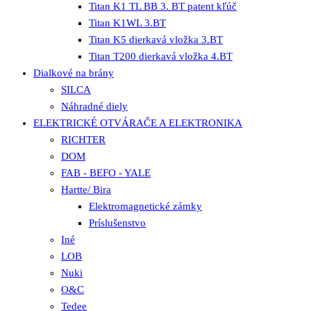
Titan K1 TL BB 3. BT patent kľúč
Titan K1WL 3.BT
Titan K5 dierkavá vložka 3.BT
Titan T200 dierkavá vložka 4.BT
Dialkové na brány
SILCA
Náhradné diely
ELEKTRICKÉ OTVÁRAČE A ELEKTRONIKA
RICHTER
DOM
FAB - BEFO - YALE
Hartte/ Bira
Elektromagnetické zámky
Príslušenstvo
Iné
LOB
Nuki
O&C
Tedee