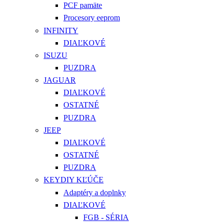
PCF pamäte
Procesory eeprom
INFINITY
DIAĽKOVÉ
ISUZU
PUZDRA
JAGUAR
DIAĽKOVÉ
OSTATNÉ
PUZDRA
JEEP
DIAĽKOVÉ
OSTATNÉ
PUZDRA
KEYDIY KĽÚČE
Adaptéry a doplnky
DIAĽKOVÉ
FGB - SÉRIA