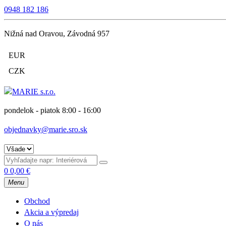
0948 182 186
Nižná nad Oravou, Závodná 957
EUR
CZK
pondelok - piatok 8:00 - 16:00
objednavky@marie.sro.sk
0
0,00
€
Menu
Obchod
Akcia a výpredaj
O nás