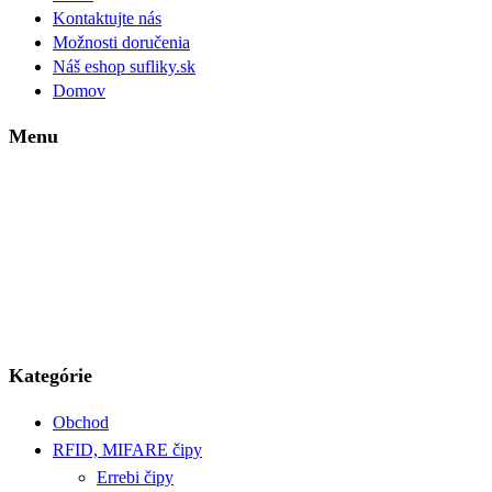
Kontaktujte nás
Možnosti doručenia
Náš eshop sufliky.sk
Domov
Menu
Kategórie
Obchod
RFID, MIFARE čipy
Errebi čipy