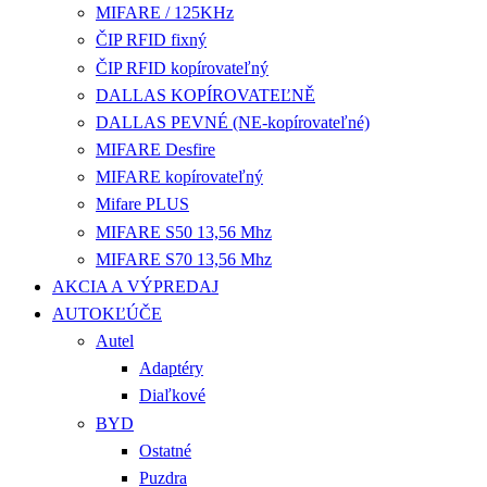
MIFARE / 125KHz
ČIP RFID fixný
ČIP RFID kopírovateľný
DALLAS KOPÍROVATEĽNĚ
DALLAS PEVNÉ (NE-kopírovateľné)
MIFARE Desfire
MIFARE kopírovateľný
Mifare PLUS
MIFARE S50 13,56 Mhz
MIFARE S70 13,56 Mhz
AKCIA A VÝPREDAJ
AUTOKĽÚČE
Autel
Adaptéry
Diaľkové
BYD
Ostatné
Puzdra