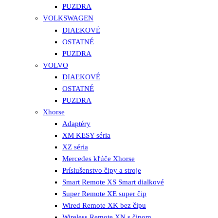
PUZDRA
VOLKSWAGEN
DIAĽKOVÉ
OSTATNÉ
PUZDRA
VOLVO
DIAĽKOVÉ
OSTATNÉ
PUZDRA
Xhorse
Adaptéry
XM KESY séria
XZ séria
Mercedes kľúče Xhorse
Príslušenstvo čipy a stroje
Smart Remote XS Smart dialkové
Super Remote XE super čip
Wired Remote XK bez čipu
Wireless Remote XN s čipom