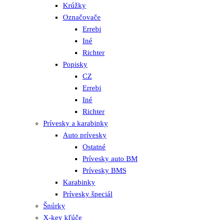
Krúžky
Označovače
Errebi
Iné
Richter
Popisky
CZ
Errebi
Iné
Richter
Prívesky a karabinky
Auto prívesky
Ostatné
Prívesky auto BM
Prívesky BMS
Karabinky
Prívesky špeciál
Šnúrky
X-key kľúče