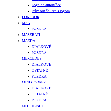
Logá na autokľúče
Prívesok šnúrka s logom
LONSDOR
MAN
PUZDRA
MASERATI
MAZDA
DIAĽKOVÉ
PUZDRA
MERCEDES
DIAĽKOVÉ
OSTATNÉ
PUZDRA
MINI COOPER
DIAĽKOVÉ
OSTATNÉ
PUZDRA
MITSUBISHI