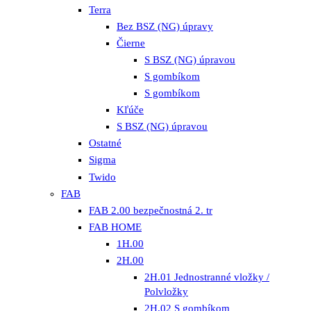
Terra
Bez BSZ (NG) úpravy
Čierne
S BSZ (NG) úpravou
S gombíkom
S gombíkom
Kľúče
S BSZ (NG) úpravou
Ostatné
Sigma
Twido
FAB
FAB 2.00 bezpečnostná 2. tr
FAB HOME
1H.00
2H.00
2H.01 Jednostranné vložky /
Polvložky
2H.02 S gombíkom