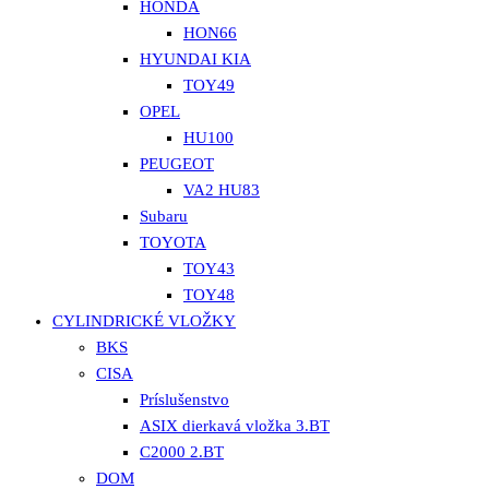
HONDA
HON66
HYUNDAI KIA
TOY49
OPEL
HU100
PEUGEOT
VA2 HU83
Subaru
TOYOTA
TOY43
TOY48
CYLINDRICKÉ VLOŽKY
BKS
CISA
Príslušenstvo
ASIX dierkavá vložka 3.BT
C2000 2.BT
DOM