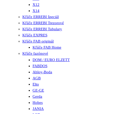
X12
X14
Kľúče ERREBI špeciál
Kľúče ERREBI Trezorové
Kľúče ERREBI Tubulary
Kľúče EXPRES
Kľúče FAB originál
Kľúče FAB Home
Kľúče fazónové
DOM / EURO ELZETT
FABDOS
Abloy-Boda
AGB
Elto
GE-GE
Gerda
Hobes
JANIA