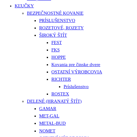
KĽUČKY
BEZPEČNOSTNÉ KOVANIE
PRÍSLUŠENSTVO
ROZETOVÉ, ROZETY
ŠIROKÝ ŠTÍT
FEST
FKS
HOPPE
Kovania pre činske dvere
OSTATNÍ VÝROBCOVIA
RICHTER
Príslušenstvo
ROSTEX
DELENÉ (HRANATÝ ŠTÍT)
GAMAR
MET-GAL
METAL-BUD
NOMET