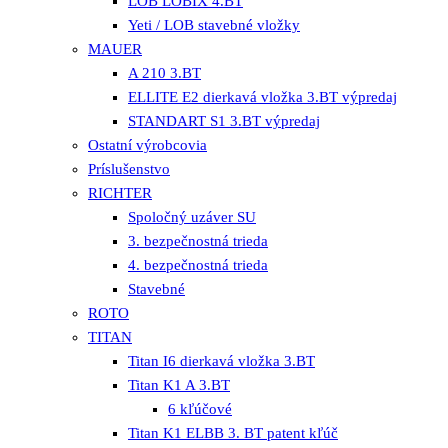
LOB LOBIX 4.BT
Yeti / LOB stavebné vložky
MAUER
A 210 3.BT
ELLITE E2 dierkavá vložka 3.BT výpredaj
STANDART S1 3.BT výpredaj
Ostatní výrobcovia
Príslušenstvo
RICHTER
Spoločný uzáver SU
3. bezpečnostná trieda
4. bezpečnostná trieda
Stavebné
ROTO
TITAN
Titan I6 dierkavá vložka 3.BT
Titan K1 A 3.BT
6 kľúčové
Titan K1 ELBB 3. BT patent kľúč