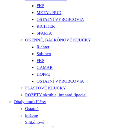
FKS
METAL-BUD
OSTATNÍ VÝROBCOVIA
RICHTER
SPARTA
OKENNÉ, BALKÓNOVÉ KĽUČKY
Richter
Sobinco
FKS
GAMAR
HOPPE
OSTATNÍ VÝROBCOVIA
PLASTOVÉ KĽUČKY
ROZETY okrúhle, hranaté, špecial,
Obaly autokľúčov
Ostatné
kožené
Silikónové