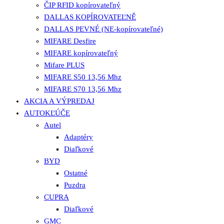
ČIP RFID kopírovateľný
DALLAS KOPÍROVATEĽNĚ
DALLAS PEVNÉ (NE-kopírovateľné)
MIFARE Desfire
MIFARE kopírovateľný
Mifare PLUS
MIFARE S50 13,56 Mhz
MIFARE S70 13,56 Mhz
AKCIA A VÝPREDAJ
AUTOKĽÚČE
Autel
Adaptéry
Diaľkové
BYD
Ostatné
Puzdra
CUPRA
Diaľkové
GMC