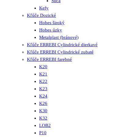
Silca
Kefy
Kľúče Dozické
Hobes široký
Hobes úzky
Metalplast (bránové)
Kľúče ERREBI Cylindrické dierkavé
Kľúče ERREBI Cylindrické zubaté
Kľúče ERREBI farebné
K20
K21
K22
K23
K24
K26
K30
K32
LOB2
P10