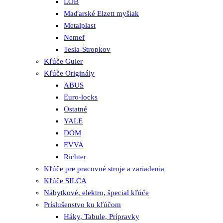
LOB
Maďarské Elzett myšiak
Metalplast
Nemef
Tesla-Stropkov
Kľúče Guler
Kľúče Originály
ABUS
Euro-locks
Ostatné
YALE
DOM
EVVA
Richter
Kľúče pre pracovné stroje a zariadenia
Kľúče SILCA
Nábytkové, elektro, špecial kľúče
Príslušenstvo ku kľúčom
Háky, Tabule, Prípravky