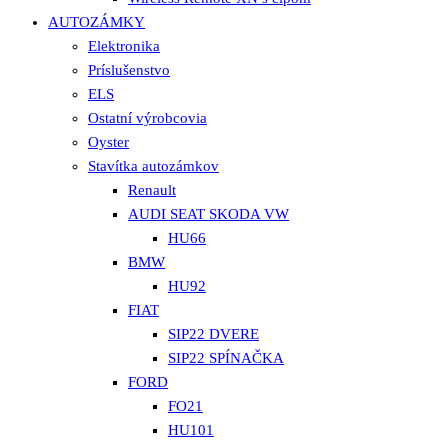
AUTOZÁMKY
Elektronika
Príslušenstvo
ELS
Ostatní výrobcovia
Oyster
Stavítka autozámkov
Renault
AUDI SEAT SKODA VW
HU66
BMW
HU92
FIAT
SIP22 DVERE
SIP22 SPÍNAČKA
FORD
FO21
HU101