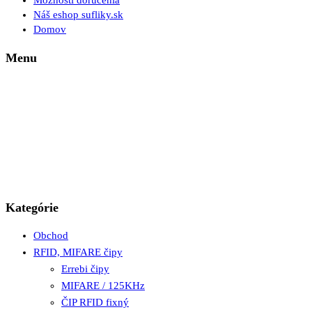
Možnosti doručenia
Náš eshop sufliky.sk
Domov
Menu
Kategórie
Obchod
RFID, MIFARE čipy
Errebi čipy
MIFARE / 125KHz
ČIP RFID fixný