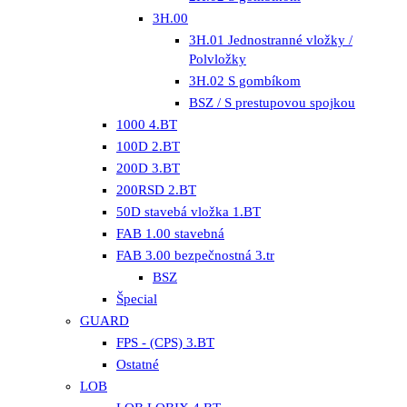
3H.00
3H.01 Jednostranné vložky /
Polvložky
3H.02 S gombíkom
BSZ / S prestupovou spojkou
1000 4.BT
100D 2.BT
200D 3.BT
200RSD 2.BT
50D stavebá vložka 1.BT
FAB 1.00 stavebná
FAB 3.00 bezpečnostná 3.tr
BSZ
Špecial
GUARD
FPS - (CPS) 3.BT
Ostatné
LOB