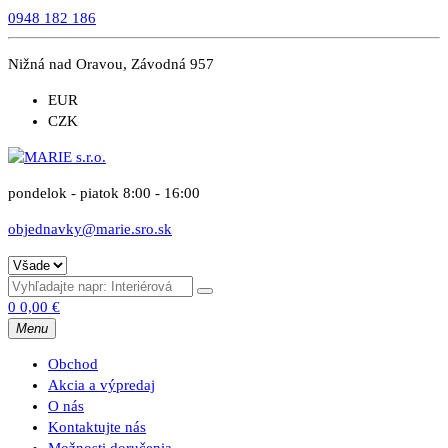
0948 182 186
Nižná nad Oravou, Závodná 957
EUR
CZK
pondelok - piatok 8:00 - 16:00
objednavky@marie.sro.sk
0
0,00
€
Menu
Obchod
Akcia a výpredaj
O nás
Kontaktujte nás