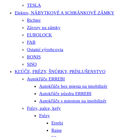
TESLA
Elektro, NÁBYTKOVÉ A SCHRÁNKOVÉ ZÁMKY
Richter
Závory na zámky
EUROLOCK
FAB
Ostatní výrobcovia
RONIS
SISO
KĽÚČE, FRÉZY, ŠNÚRKY, PRÍSLUŠENSTVO
Autokľúče ERREBI
Autokľúče bez miesta na imobilizér
Autokľúče púzdra ERREBI
Autokľúče s miestom na imobilizér
Frézy, palce, kefy
Frézy
Errebi
Raise