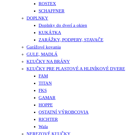
ROSTEX
SCHAFFNER
DOPLNKY
Doplnky do dverí a okien
KUKÁTKA
ZARÁŽKY, PODPERY, STAVAČE
Garážové kovania
GULE, MADLÁ
KĽUČKY NA BRÁNY
KĽUČKY PRE PLASTOVÉ A HLINÍKOVÉ DVERE
FAM
TITAN
FKS
GAMAR
HOPPE
OSTATNÍ VÝROBCOVIA
RICHTER
Wala
NEREZOVÉ KĽUČKY