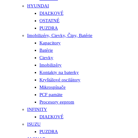
HYUNDAI
DIAĽKOVÉ
OSTATNÉ
PUZDRA
Imobilizéry, Cievky, Čipy, Batérie
Kapacitory
Batérie
Cievky
Imobilizéry
Kontakty na baterky
Kryštálové oscilátory
Mikrospínače
PCF pamäte
Procesory eeprom
INFINITY
DIAĽKOVÉ
ISUZU
PUZDRA