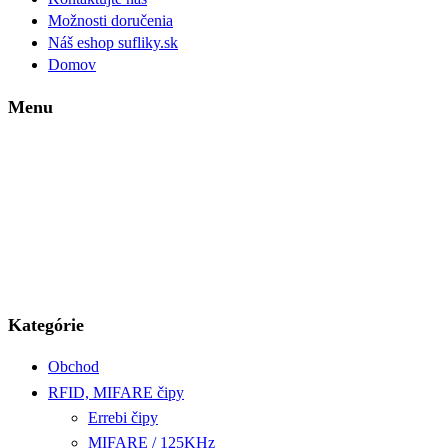
Možnosti doručenia
Náš eshop sufliky.sk
Domov
Menu
Kategórie
Obchod
RFID, MIFARE čipy
Errebi čipy
MIFARE / 125KHz