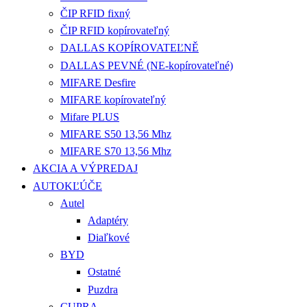
ČIP RFID fixný
ČIP RFID kopírovateľný
DALLAS KOPÍROVATEĽNĚ
DALLAS PEVNÉ (NE-kopírovateľné)
MIFARE Desfire
MIFARE kopírovateľný
Mifare PLUS
MIFARE S50 13,56 Mhz
MIFARE S70 13,56 Mhz
AKCIA A VÝPREDAJ
AUTOKĽÚČE
Autel
Adaptéry
Diaľkové
BYD
Ostatné
Puzdra
CUPRA