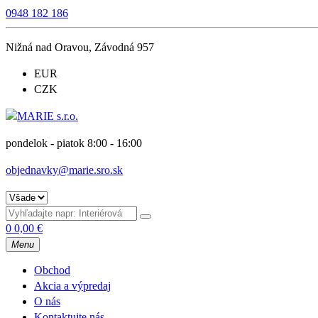
0948 182 186
Nižná nad Oravou, Závodná 957
EUR
CZK
pondelok - piatok 8:00 - 16:00
objednavky@marie.sro.sk
0
0,00
€
Menu
Obchod
Akcia a výpredaj
O nás
Kontaktujte nás