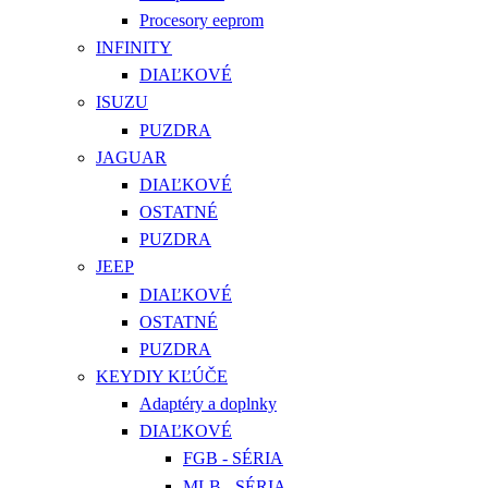
Procesory eeprom
INFINITY
DIAĽKOVÉ
ISUZU
PUZDRA
JAGUAR
DIAĽKOVÉ
OSTATNÉ
PUZDRA
JEEP
DIAĽKOVÉ
OSTATNÉ
PUZDRA
KEYDIY KĽÚČE
Adaptéry a doplnky
DIAĽKOVÉ
FGB - SÉRIA
MLB - SÉRIA