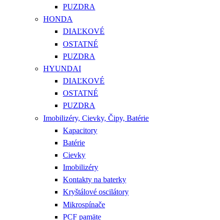
PUZDRA
HONDA
DIAĽKOVÉ
OSTATNÉ
PUZDRA
HYUNDAI
DIAĽKOVÉ
OSTATNÉ
PUZDRA
Imobilizéry, Cievky, Čipy, Batérie
Kapacitory
Batérie
Cievky
Imobilizéry
Kontakty na baterky
Kryštálové oscilátory
Mikrospínače
PCF pamäte