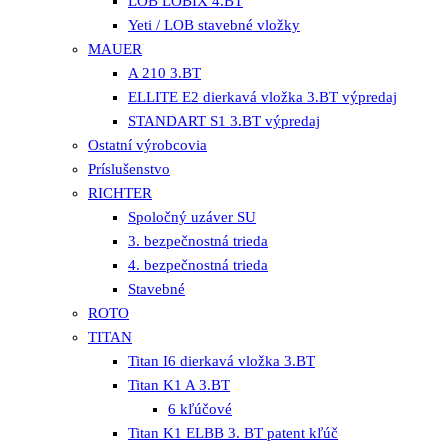
LOB LOBIX 4.BT
Yeti / LOB stavebné vložky
MAUER
A 210 3.BT
ELLITE E2 dierkavá vložka 3.BT výpredaj
STANDART S1 3.BT výpredaj
Ostatní výrobcovia
Príslušenstvo
RICHTER
Spoločný uzáver SU
3. bezpečnostná trieda
4. bezpečnostná trieda
Stavebné
ROTO
TITAN
Titan I6 dierkavá vložka 3.BT
Titan K1 A 3.BT
6 kľúčové
Titan K1 ELBB 3. BT patent kľúč