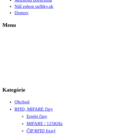
Možnosti doručenia
Náš eshop sufliky.sk
Domov
Menu
Kategórie
Obchod
RFID, MIFARE čipy
Errebi čipy
MIFARE / 125KHz
ČIP RFID fixný