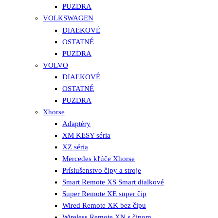
PUZDRA
VOLKSWAGEN
DIAĽKOVÉ
OSTATNÉ
PUZDRA
VOLVO
DIAĽKOVÉ
OSTATNÉ
PUZDRA
Xhorse
Adaptéry
XM KESY séria
XZ séria
Mercedes kľúče Xhorse
Príslušenstvo čipy a stroje
Smart Remote XS Smart dialkové
Super Remote XE super čip
Wired Remote XK bez čipu
Wireless Remote XN s čipom