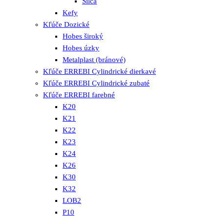
Silca
Kefy
Kľúče Dozické
Hobes široký
Hobes úzky
Metalplast (bránové)
Kľúče ERREBI Cylindrické dierkavé
Kľúče ERREBI Cylindrické zubaté
Kľúče ERREBI farebné
K20
K21
K22
K23
K24
K26
K30
K32
LOB2
P10