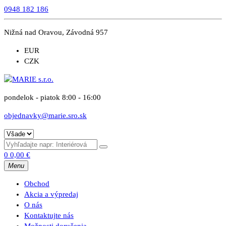
0948 182 186
Nižná nad Oravou, Závodná 957
EUR
CZK
pondelok - piatok 8:00 - 16:00
objednavky@marie.sro.sk
0
0,00
€
Menu
Obchod
Akcia a výpredaj
O nás
Kontaktujte nás