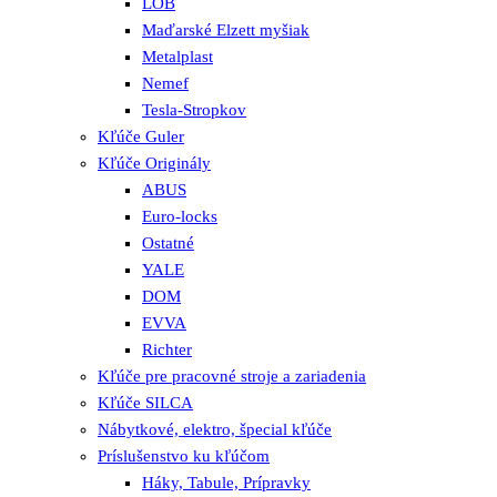
LOB
Maďarské Elzett myšiak
Metalplast
Nemef
Tesla-Stropkov
Kľúče Guler
Kľúče Originály
ABUS
Euro-locks
Ostatné
YALE
DOM
EVVA
Richter
Kľúče pre pracovné stroje a zariadenia
Kľúče SILCA
Nábytkové, elektro, špecial kľúče
Príslušenstvo ku kľúčom
Háky, Tabule, Prípravky