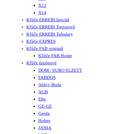
X12
X14
Kľúče ERREBI špeciál
Kľúče ERREBI Trezorové
Kľúče ERREBI Tubulary
Kľúče EXPRES
Kľúče FAB originál
Kľúče FAB Home
Kľúče fazónové
DOM / EURO ELZETT
FABDOS
Abloy-Boda
AGB
Elto
GE-GE
Gerda
Hobes
JANIA