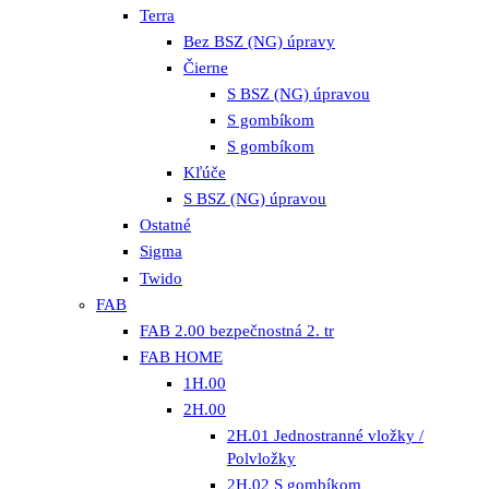
Terra
Bez BSZ (NG) úpravy
Čierne
S BSZ (NG) úpravou
S gombíkom
S gombíkom
Kľúče
S BSZ (NG) úpravou
Ostatné
Sigma
Twido
FAB
FAB 2.00 bezpečnostná 2. tr
FAB HOME
1H.00
2H.00
2H.01 Jednostranné vložky /
Polvložky
2H.02 S gombíkom