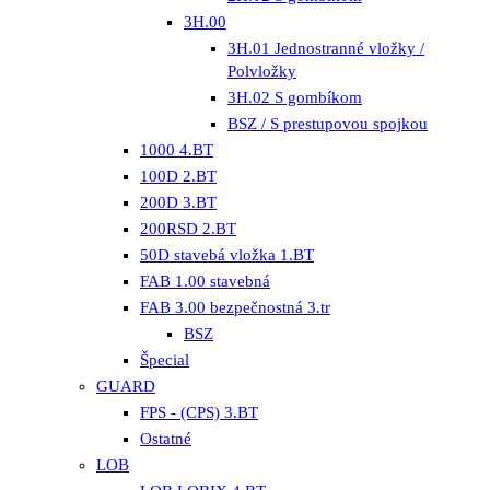
3H.00
3H.01 Jednostranné vložky /
Polvložky
3H.02 S gombíkom
BSZ / S prestupovou spojkou
1000 4.BT
100D 2.BT
200D 3.BT
200RSD 2.BT
50D stavebá vložka 1.BT
FAB 1.00 stavebná
FAB 3.00 bezpečnostná 3.tr
BSZ
Špecial
GUARD
FPS - (CPS) 3.BT
Ostatné
LOB