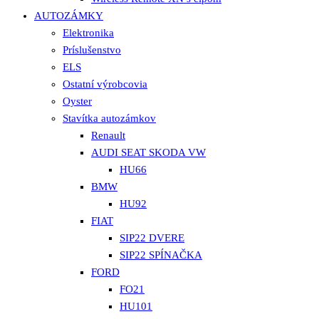
AUTOZÁMKY
Elektronika
Príslušenstvo
ELS
Ostatní výrobcovia
Oyster
Stavítka autozámkov
Renault
AUDI SEAT SKODA VW
HU66
BMW
HU92
FIAT
SIP22 DVERE
SIP22 SPÍNAČKA
FORD
FO21
HU101