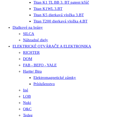
Titan K1 TL BB 3. BT patent kľúč
Titan K1WL 3.BT
Titan K5 dierkavá vložka 3.BT
Titan T200 dierkavá vložka 4.BT
Dialkové na brány
SILCA
Náhradné diely
ELEKTRICKÉ OTVÁRAČE A ELEKTRONIKA
RICHTER
DOM
FAB - BEFO - YALE
Hartte/ Bira
Elektromagnetické zámky
Príslušenstvo
Iné
LOB
Nuki
O&C
Tedee