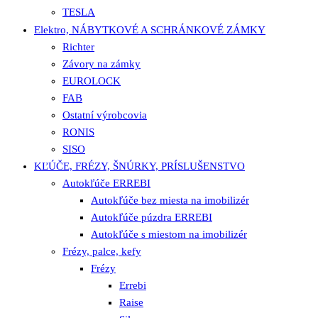
TESLA
Elektro, NÁBYTKOVÉ A SCHRÁNKOVÉ ZÁMKY
Richter
Závory na zámky
EUROLOCK
FAB
Ostatní výrobcovia
RONIS
SISO
KĽÚČE, FRÉZY, ŠNÚRKY, PRÍSLUŠENSTVO
Autokľúče ERREBI
Autokľúče bez miesta na imobilizér
Autokľúče púzdra ERREBI
Autokľúče s miestom na imobilizér
Frézy, palce, kefy
Frézy
Errebi
Raise