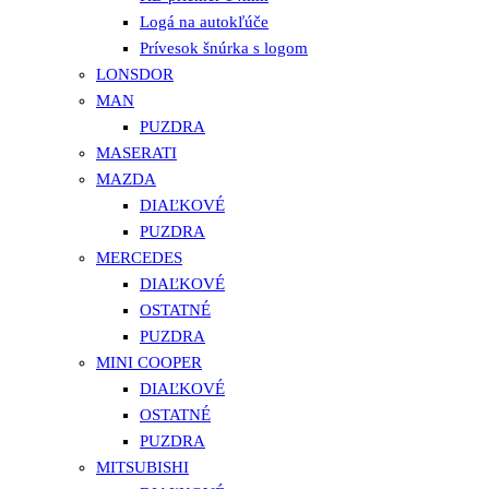
Logá na autokľúče
Prívesok šnúrka s logom
LONSDOR
MAN
PUZDRA
MASERATI
MAZDA
DIAĽKOVÉ
PUZDRA
MERCEDES
DIAĽKOVÉ
OSTATNÉ
PUZDRA
MINI COOPER
DIAĽKOVÉ
OSTATNÉ
PUZDRA
MITSUBISHI