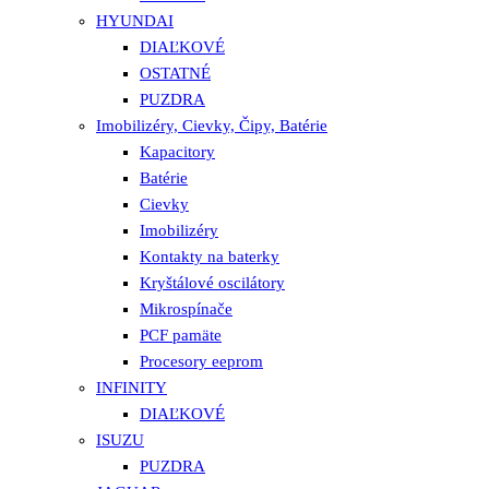
HYUNDAI
DIAĽKOVÉ
OSTATNÉ
PUZDRA
Imobilizéry, Cievky, Čipy, Batérie
Kapacitory
Batérie
Cievky
Imobilizéry
Kontakty na baterky
Kryštálové oscilátory
Mikrospínače
PCF pamäte
Procesory eeprom
INFINITY
DIAĽKOVÉ
ISUZU
PUZDRA