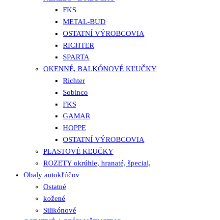
FKS
METAL-BUD
OSTATNÍ VÝROBCOVIA
RICHTER
SPARTA
OKENNÉ, BALKÓNOVÉ KĽUČKY
Richter
Sobinco
FKS
GAMAR
HOPPE
OSTATNÍ VÝROBCOVIA
PLASTOVÉ KĽUČKY
ROZETY okrúhle, hranaté, špecial,
Obaly autokľúčov
Ostatné
kožené
Silikónové