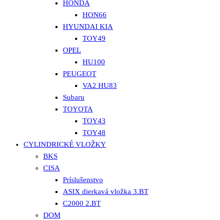
HONDA
HON66
HYUNDAI KIA
TOY49
OPEL
HU100
PEUGEOT
VA2 HU83
Subaru
TOYOTA
TOY43
TOY48
CYLINDRICKÉ VLOŽKY
BKS
CISA
Príslušenstvo
ASIX dierkavá vložka 3.BT
C2000 2.BT
DOM