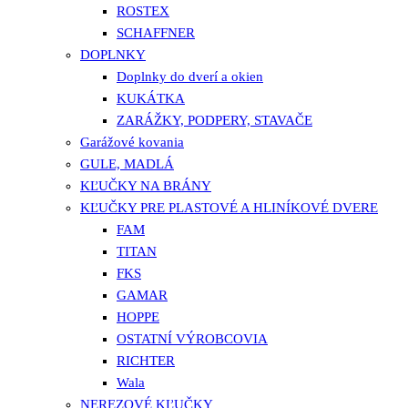
ROSTEX
SCHAFFNER
DOPLNKY
Doplnky do dverí a okien
KUKÁTKA
ZARÁŽKY, PODPERY, STAVAČE
Garážové kovania
GULE, MADLÁ
KĽUČKY NA BRÁNY
KĽUČKY PRE PLASTOVÉ A HLINÍKOVÉ DVERE
FAM
TITAN
FKS
GAMAR
HOPPE
OSTATNÍ VÝROBCOVIA
RICHTER
Wala
NEREZOVÉ KĽUČKY