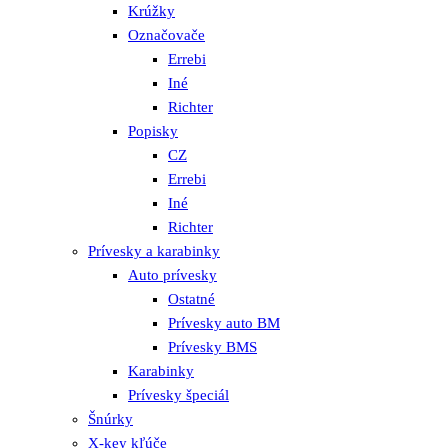
Krúžky
Označovače
Errebi
Iné
Richter
Popisky
CZ
Errebi
Iné
Richter
Prívesky a karabinky
Auto prívesky
Ostatné
Prívesky auto BM
Prívesky BMS
Karabinky
Prívesky špeciál
Šnúrky
X-key kľúče