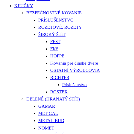
KĽUČKY
BEZPEČNOSTNÉ KOVANIE
PRÍSLUŠENSTVO
ROZETOVÉ, ROZETY
ŠIROKÝ ŠTÍT
FEST
FKS
HOPPE
Kovania pre činske dvere
OSTATNÍ VÝROBCOVIA
RICHTER
Príslušenstvo
ROSTEX
DELENÉ (HRANATÝ ŠTÍT)
GAMAR
MET-GAL
METAL-BUD
NOMET