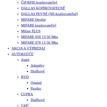
ČIP RFID kopírovateľný
DALLAS KOPÍROVATEĽNĚ
DALLAS PEVNÉ (NE-kopírovateľné)
MIFARE Desfire
MIFARE kopírovateľný
Mifare PLUS
MIFARE S50 13,56 Mhz
MIFARE S70 13,56 Mhz
AKCIA A VÝPREDAJ
AUTOKĽÚČE
Autel
Adaptéry
Diaľkové
BYD
Ostatné
Puzdra
CUPRA
Diaľkové
GMC