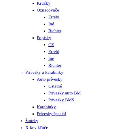
Krúžky
Označovače
Errebi
Iné
Richter
Popisky
CZ
Errebi
Iné
Richter
Prívesky a karabinky
Auto prívesky
Ostatné
Prívesky auto BM
Prívesky BMS
Karabinky
Prívesky špeciál
Šnúrky
X-key kľúče