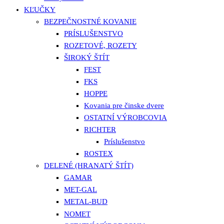
KĽUČKY
BEZPEČNOSTNÉ KOVANIE
PRÍSLUŠENSTVO
ROZETOVÉ, ROZETY
ŠIROKÝ ŠTÍT
FEST
FKS
HOPPE
Kovania pre činske dvere
OSTATNÍ VÝROBCOVIA
RICHTER
Príslušenstvo
ROSTEX
DELENÉ (HRANATÝ ŠTÍT)
GAMAR
MET-GAL
METAL-BUD
NOMET