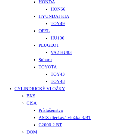
HONDA
HON66
HYUNDAI KIA
TOY49
OPEL
HU100
PEUGEOT
VA2 HU83
Subaru
TOYOTA
TOY43
TOY48
CYLINDRICKÉ VLOŽKY
BKS
CISA
Príslušenstvo
ASIX dierkavá vložka 3.BT
C2000 2.BT
DOM