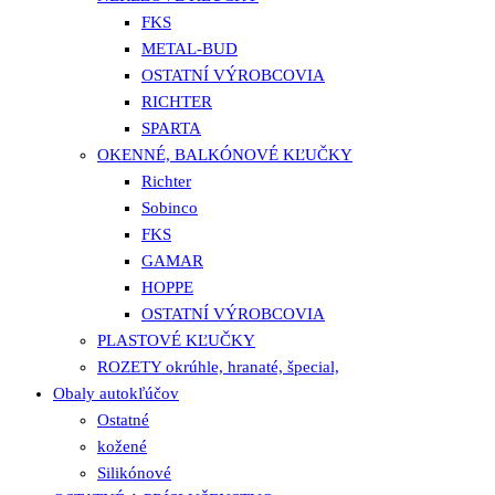
FKS
METAL-BUD
OSTATNÍ VÝROBCOVIA
RICHTER
SPARTA
OKENNÉ, BALKÓNOVÉ KĽUČKY
Richter
Sobinco
FKS
GAMAR
HOPPE
OSTATNÍ VÝROBCOVIA
PLASTOVÉ KĽUČKY
ROZETY okrúhle, hranaté, špecial,
Obaly autokľúčov
Ostatné
kožené
Silikónové