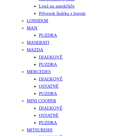
Logá na autokľúče
Prívesok šnúrka s logom
LONSDOR
MAN
PUZDRA
MASERATI
MAZDA
DIAĽKOVÉ
PUZDRA
MERCEDES
DIAĽKOVÉ
OSTATNÉ
PUZDRA
MINI COOPER
DIAĽKOVÉ
OSTATNÉ
PUZDRA
MITSUBISHI