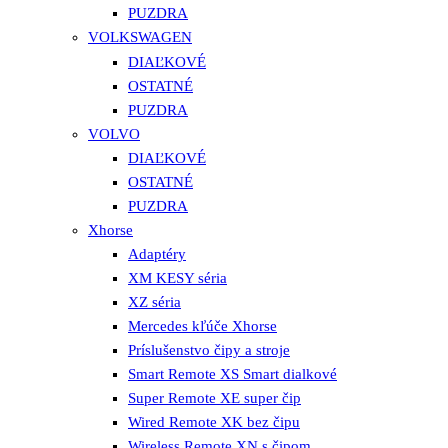
PUZDRA
VOLKSWAGEN
DIAĽKOVÉ
OSTATNÉ
PUZDRA
VOLVO
DIAĽKOVÉ
OSTATNÉ
PUZDRA
Xhorse
Adaptéry
XM KESY séria
XZ séria
Mercedes kľúče Xhorse
Príslušenstvo čipy a stroje
Smart Remote XS Smart dialkové
Super Remote XE super čip
Wired Remote XK bez čipu
Wireless Remote XN s čipom