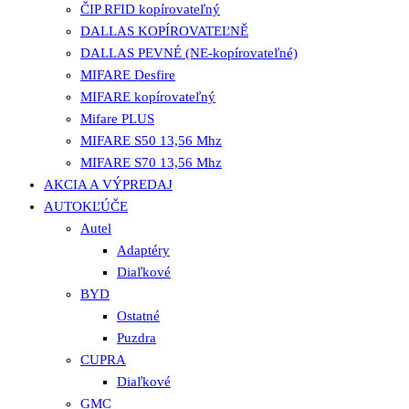
ČIP RFID kopírovateľný
DALLAS KOPÍROVATEĽNĚ
DALLAS PEVNÉ (NE-kopírovateľné)
MIFARE Desfire
MIFARE kopírovateľný
Mifare PLUS
MIFARE S50 13,56 Mhz
MIFARE S70 13,56 Mhz
AKCIA A VÝPREDAJ
AUTOKĽÚČE
Autel
Adaptéry
Diaľkové
BYD
Ostatné
Puzdra
CUPRA
Diaľkové
GMC