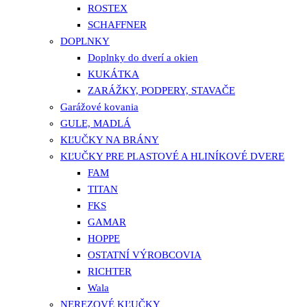
ROSTEX
SCHAFFNER
DOPLNKY
Doplnky do dverí a okien
KUKÁTKA
ZARÁŽKY, PODPERY, STAVAČE
Garážové kovania
GULE, MADLÁ
KĽUČKY NA BRÁNY
KĽUČKY PRE PLASTOVÉ A HLINÍKOVÉ DVERE
FAM
TITAN
FKS
GAMAR
HOPPE
OSTATNÍ VÝROBCOVIA
RICHTER
Wala
NEREZOVÉ KĽUČKY