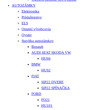
AUTOZÁMKY
Elektronika
Príslušenstvo
ELS
Ostatní výrobcovia
Oyster
Stavítka autozámkov
Renault
AUDI SEAT SKODA VW
HU66
BMW
HU92
FIAT
SIP22 DVERE
SIP22 SPÍNAČKA
FORD
FO21
HU101