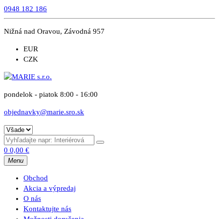
0948 182 186
Nižná nad Oravou, Závodná 957
EUR
CZK
pondelok - piatok 8:00 - 16:00
objednavky@marie.sro.sk
0
0,00
€
Menu
Obchod
Akcia a výpredaj
O nás
Kontaktujte nás