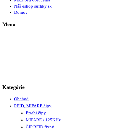
Možnosti doručenia
Náš eshop sufliky.sk
Domov
Menu
Kategórie
Obchod
RFID, MIFARE čipy
Errebi čipy
MIFARE / 125KHz
ČIP RFID fixný