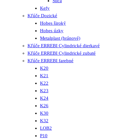
Silca
Kefy
Kľúče Dozické
Hobes široký
Hobes úzky
Metalplast (bránové)
Kľúče ERREBI Cylindrické dierkavé
Kľúče ERREBI Cylindrické zubaté
Kľúče ERREBI farebné
K20
K21
K22
K23
K24
K26
K30
K32
LOB2
P10