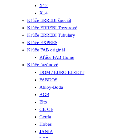
X12
X14
Kľúče ERREBI špeciál
Kľúče ERREBI Trezorové
Kľúče ERREBI Tubulary
Kľúče EXPRES
Kľúče FAB originál
Kľúče FAB Home
Kľúče fazónové
DOM / EURO ELZETT
FABDOS
Abloy-Boda
AGB
Elto
GE-GE
Gerda
Hobes
JANIA