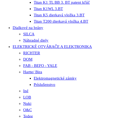
Titan K1 TL BB 3. BT patent kľúč
Titan K1WL 3.BT
Titan K5 dierkavá vložka 3.BT
Titan T200 dierkavá vložka 4.BT
Dialkové na brány
SILCA
Náhradné diely
ELEKTRICKÉ OTVÁRAČE A ELEKTRONIKA
RICHTER
DOM
FAB - BEFO - YALE
Hartte/ Bira
Elektromagnetické zámky
Príslušenstvo
Iné
LOB
Nuki
O&C
Tedee