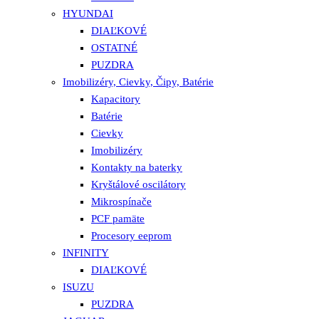
HYUNDAI
DIAĽKOVÉ
OSTATNÉ
PUZDRA
Imobilizéry, Cievky, Čipy, Batérie
Kapacitory
Batérie
Cievky
Imobilizéry
Kontakty na baterky
Kryštálové oscilátory
Mikrospínače
PCF pamäte
Procesory eeprom
INFINITY
DIAĽKOVÉ
ISUZU
PUZDRA