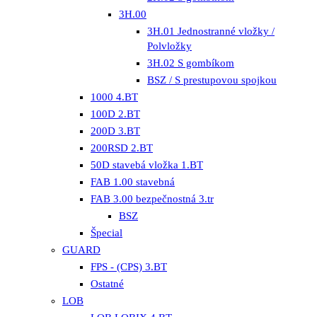
3H.00
3H.01 Jednostranné vložky /
Polvložky
3H.02 S gombíkom
BSZ / S prestupovou spojkou
1000 4.BT
100D 2.BT
200D 3.BT
200RSD 2.BT
50D stavebá vložka 1.BT
FAB 1.00 stavebná
FAB 3.00 bezpečnostná 3.tr
BSZ
Špecial
GUARD
FPS - (CPS) 3.BT
Ostatné
LOB