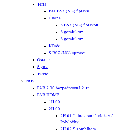
Terra
Bez BSZ (NG) úpravy
Čierne
S BSZ (NG) úpravou
S gombíkom
S gombíkom
Kľúče
S BSZ (NG) úpravou
Ostatné
Sigma
Twido
FAB
FAB 2.00 bezpečnostná 2. tr
FAB HOME
1H.00
2H.00
2H.01 Jednostranné vložky /
Polvložky
2H.02 S gombíkom