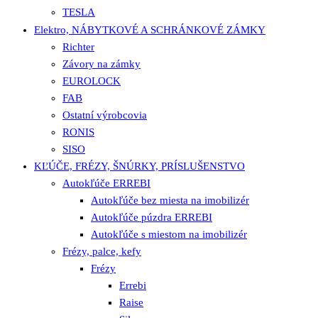
TESLA
Elektro, NÁBYTKOVÉ A SCHRÁNKOVÉ ZÁMKY
Richter
Závory na zámky
EUROLOCK
FAB
Ostatní výrobcovia
RONIS
SISO
KĽÚČE, FRÉZY, ŠNÚRKY, PRÍSLUŠENSTVO
Autokľúče ERREBI
Autokľúče bez miesta na imobilizér
Autokľúče púzdra ERREBI
Autokľúče s miestom na imobilizér
Frézy, palce, kefy
Frézy
Errebi
Raise