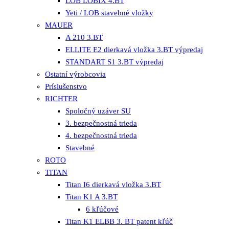
LOB LOBIX 4.BT
Yeti / LOB stavebné vložky
MAUER
A 210 3.BT
ELLITE E2 dierkavá vložka 3.BT výpredaj
STANDART S1 3.BT výpredaj
Ostatní výrobcovia
Príslušenstvo
RICHTER
Spoločný uzáver SU
3. bezpečnostná trieda
4. bezpečnostná trieda
Stavebné
ROTO
TITAN
Titan I6 dierkavá vložka 3.BT
Titan K1 A 3.BT
6 kľúčové
Titan K1 ELBB 3. BT patent kľúč