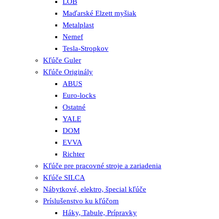
LOB
Maďarské Elzett myšiak
Metalplast
Nemef
Tesla-Stropkov
Kľúče Guler
Kľúče Originály
ABUS
Euro-locks
Ostatné
YALE
DOM
EVVA
Richter
Kľúče pre pracovné stroje a zariadenia
Kľúče SILCA
Nábytkové, elektro, špecial kľúče
Príslušenstvo ku kľúčom
Háky, Tabule, Prípravky