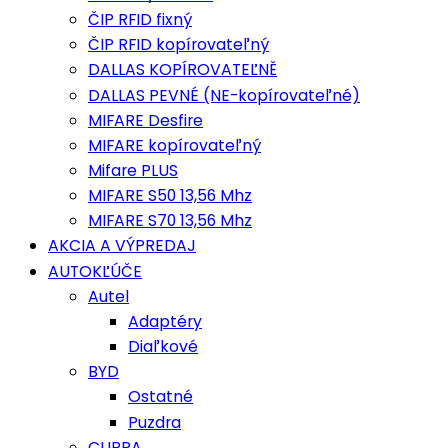
ČIP RFID fixný
ČIP RFID kopírovateľný
DALLAS KOPÍROVATEĽNĚ
DALLAS PEVNÉ (NE-kopírovateľné)
MIFARE Desfire
MIFARE kopírovateľný
Mifare PLUS
MIFARE S50 13,56 Mhz
MIFARE S70 13,56 Mhz
AKCIA A VÝPREDAJ
AUTOKĽÚČE
Autel
Adaptéry
Diaľkové
BYD
Ostatné
Puzdra
CUPRA