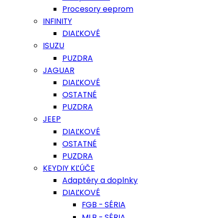
Procesory eeprom
INFINITY
DIAĽKOVÉ
ISUZU
PUZDRA
JAGUAR
DIAĽKOVÉ
OSTATNÉ
PUZDRA
JEEP
DIAĽKOVÉ
OSTATNÉ
PUZDRA
KEYDIY KĽÚČE
Adaptéry a doplnky
DIAĽKOVÉ
FGB - SÉRIA
MLB - SÉRIA