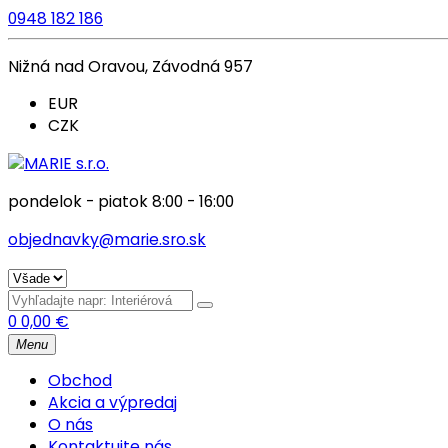
0948 182 186
Nižná nad Oravou, Závodná 957
EUR
CZK
pondelok - piatok 8:00 - 16:00
objednavky@marie.sro.sk
0
0,00
€
Menu
Obchod
Akcia a výpredaj
O nás
Kontaktujte nás