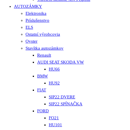
AUTOZÁMKY
Elektronika
Príslušenstvo
ELS
Ostatní výrobcovia
Oyster
Stavítka autozámkov
Renault
AUDI SEAT SKODA VW
HU66
BMW
HU92
FIAT
SIP22 DVERE
SIP22 SPÍNAČKA
FORD
FO21
HU101