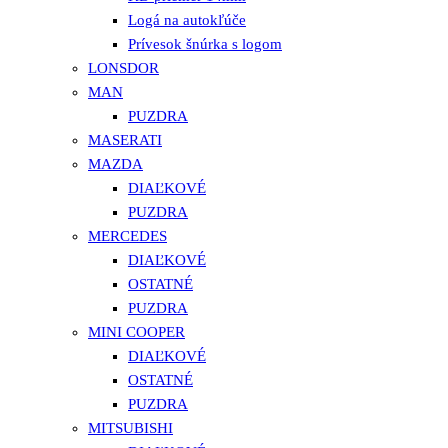
Logá na autokľúče
Prívesok šnúrka s logom
LONSDOR
MAN
PUZDRA
MASERATI
MAZDA
DIAĽKOVÉ
PUZDRA
MERCEDES
DIAĽKOVÉ
OSTATNÉ
PUZDRA
MINI COOPER
DIAĽKOVÉ
OSTATNÉ
PUZDRA
MITSUBISHI