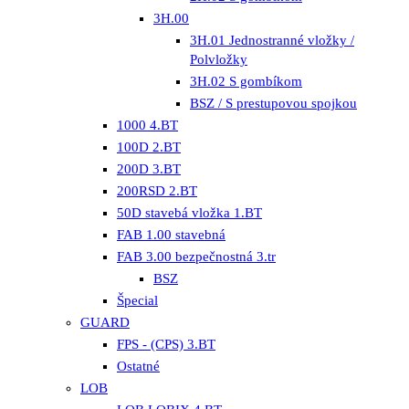
3H.00
3H.01 Jednostranné vložky /
Polvložky
3H.02 S gombíkom
BSZ / S prestupovou spojkou
1000 4.BT
100D 2.BT
200D 3.BT
200RSD 2.BT
50D stavebá vložka 1.BT
FAB 1.00 stavebná
FAB 3.00 bezpečnostná 3.tr
BSZ
Špecial
GUARD
FPS - (CPS) 3.BT
Ostatné
LOB