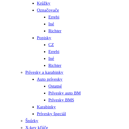
Krúžky
Označovače
Errebi
Iné
Richter
Popisky
CZ
Errebi
Iné
Richter
Prívesky a karabinky
Auto prívesky
Ostatné
Prívesky auto BM
Prívesky BMS
Karabinky
Prívesky špeciál
Šnúrky
X-key kľúče