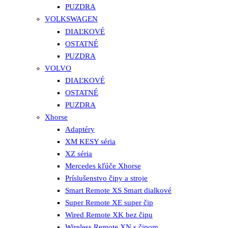
PUZDRA
VOLKSWAGEN
DIAĽKOVÉ
OSTATNÉ
PUZDRA
VOLVO
DIAĽKOVÉ
OSTATNÉ
PUZDRA
Xhorse
Adaptéry
XM KESY séria
XZ séria
Mercedes kľúče Xhorse
Príslušenstvo čipy a stroje
Smart Remote XS Smart dialkové
Super Remote XE super čip
Wired Remote XK bez čipu
Wireless Remote XN s čipom