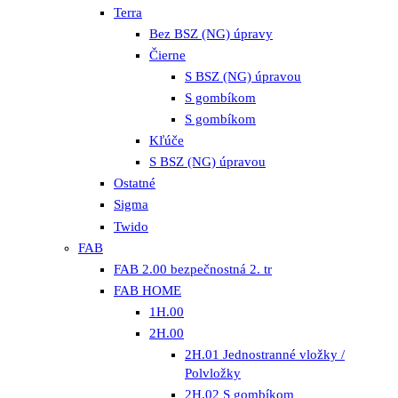
Terra
Bez BSZ (NG) úpravy
Čierne
S BSZ (NG) úpravou
S gombíkom
S gombíkom
Kľúče
S BSZ (NG) úpravou
Ostatné
Sigma
Twido
FAB
FAB 2.00 bezpečnostná 2. tr
FAB HOME
1H.00
2H.00
2H.01 Jednostranné vložky /
Polvložky
2H.02 S gombíkom