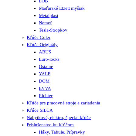
LOB
Maďarské Elzett myšiak
Metalplast
Nemef
Tesla-Stropkov
Kľúče Guler
Kľúče Originály
ABUS
Euro-locks
Ostatné
YALE
DOM
EVVA
Richter
Kľúče pre pracovné stroje a zariadenia
Kľúče SILCA
Nábytkové, elektro, špecial kľúče
Príslušenstvo ku kľúčom
Háky, Tabule, Prípravky