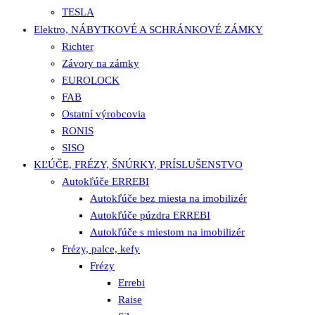
TESLA
Elektro, NÁBYTKOVÉ A SCHRÁNKOVÉ ZÁMKY
Richter
Závory na zámky
EUROLOCK
FAB
Ostatní výrobcovia
RONIS
SISO
KĽÚČE, FRÉZY, ŠNÚRKY, PRÍSLUŠENSTVO
Autokľúče ERREBI
Autokľúče bez miesta na imobilizér
Autokľúče púzdra ERREBI
Autokľúče s miestom na imobilizér
Frézy, palce, kefy
Frézy
Errebi
Raise