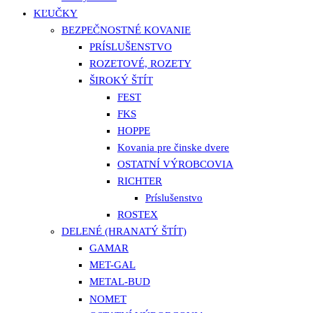
KĽUČKY
BEZPEČNOSTNÉ KOVANIE
PRÍSLUŠENSTVO
ROZETOVÉ, ROZETY
ŠIROKÝ ŠTÍT
FEST
FKS
HOPPE
Kovania pre činske dvere
OSTATNÍ VÝROBCOVIA
RICHTER
Príslušenstvo
ROSTEX
DELENÉ (HRANATÝ ŠTÍT)
GAMAR
MET-GAL
METAL-BUD
NOMET