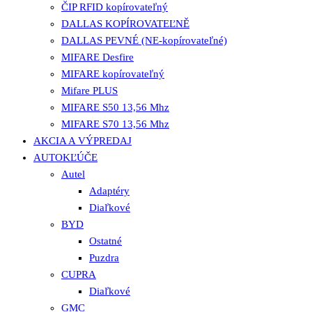
ČIP RFID kopírovateľný
DALLAS KOPÍROVATEĽNĚ
DALLAS PEVNÉ (NE-kopírovateľné)
MIFARE Desfire
MIFARE kopírovateľný
Mifare PLUS
MIFARE S50 13,56 Mhz
MIFARE S70 13,56 Mhz
AKCIA A VÝPREDAJ
AUTOKĽÚČE
Autel
Adaptéry
Diaľkové
BYD
Ostatné
Puzdra
CUPRA
Diaľkové
GMC