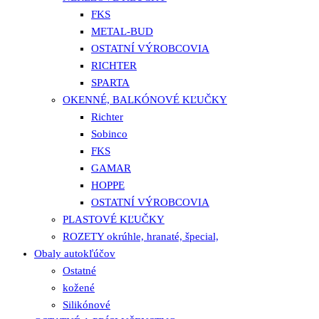
FKS
METAL-BUD
OSTATNÍ VÝROBCOVIA
RICHTER
SPARTA
OKENNÉ, BALKÓNOVÉ KĽUČKY
Richter
Sobinco
FKS
GAMAR
HOPPE
OSTATNÍ VÝROBCOVIA
PLASTOVÉ KĽUČKY
ROZETY okrúhle, hranaté, špecial,
Obaly autokľúčov
Ostatné
kožené
Silikónové