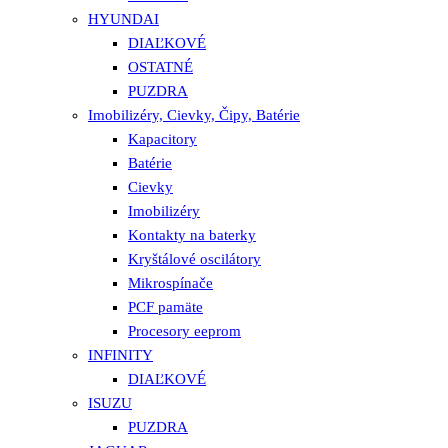
HYUNDAI
DIAĽKOVÉ
OSTATNÉ
PUZDRA
Imobilizéry, Cievky, Čipy, Batérie
Kapacitory
Batérie
Cievky
Imobilizéry
Kontakty na baterky
Kryštálové oscilátory
Mikrospínače
PCF pamäte
Procesory eeprom
INFINITY
DIAĽKOVÉ
ISUZU
PUZDRA