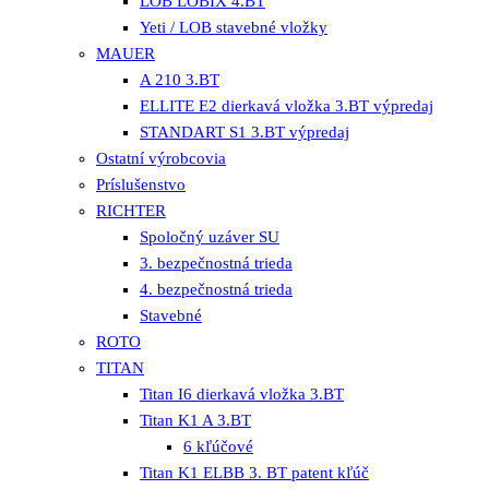
LOB LOBIX 4.BT
Yeti / LOB stavebné vložky
MAUER
A 210 3.BT
ELLITE E2 dierkavá vložka 3.BT výpredaj
STANDART S1 3.BT výpredaj
Ostatní výrobcovia
Príslušenstvo
RICHTER
Spoločný uzáver SU
3. bezpečnostná trieda
4. bezpečnostná trieda
Stavebné
ROTO
TITAN
Titan I6 dierkavá vložka 3.BT
Titan K1 A 3.BT
6 kľúčové
Titan K1 ELBB 3. BT patent kľúč