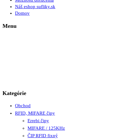
Možnosti doručenia
Náš eshop sufliky.sk
Domov
Menu
Kategórie
Obchod
RFID, MIFARE čipy
Errebi čipy
MIFARE / 125KHz
ČIP RFID fixný