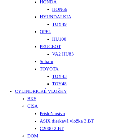
HONDA
HON66
HYUNDAI KIA
TOY49
OPEL
HU100
PEUGEOT
VA2 HU83
Subaru
TOYOTA
TOY43
TOY48
CYLINDRICKÉ VLOŽKY
BKS
CISA
Príslušenstvo
ASIX dierkavá vložka 3.BT
C2000 2.BT
DOM