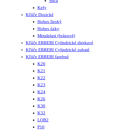
Silca
Kefy
Kľúče Dozické
Hobes široký
Hobes úzky
Metalplast (bránové)
Kľúče ERREBI Cylindrické dierkavé
Kľúče ERREBI Cylindrické zubaté
Kľúče ERREBI farebné
K20
K21
K22
K23
K24
K26
K30
K32
LOB2
P10