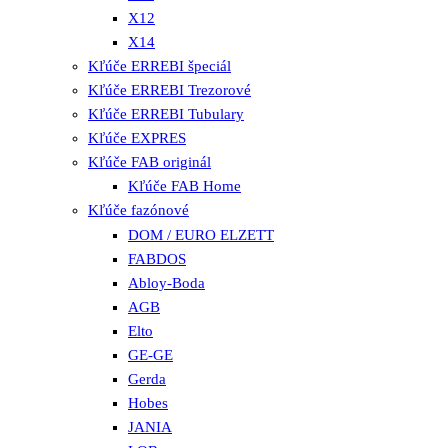
X12
X14
Kľúče ERREBI špeciál
Kľúče ERREBI Trezorové
Kľúče ERREBI Tubulary
Kľúče EXPRES
Kľúče FAB originál
Kľúče FAB Home
Kľúče fazónové
DOM / EURO ELZETT
FABDOS
Abloy-Boda
AGB
Elto
GE-GE
Gerda
Hobes
JANIA