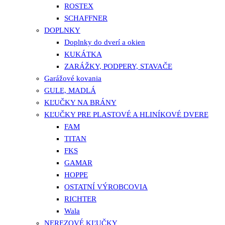
ROSTEX
SCHAFFNER
DOPLNKY
Doplnky do dverí a okien
KUKÁTKA
ZARÁŽKY, PODPERY, STAVAČE
Garážové kovania
GULE, MADLÁ
KĽUČKY NA BRÁNY
KĽUČKY PRE PLASTOVÉ A HLINÍKOVÉ DVERE
FAM
TITAN
FKS
GAMAR
HOPPE
OSTATNÍ VÝROBCOVIA
RICHTER
Wala
NEREZOVÉ KĽUČKY