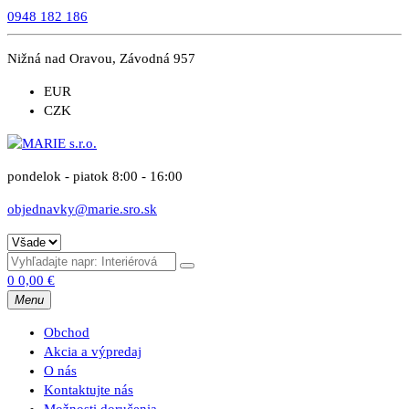
0948 182 186
Nižná nad Oravou, Závodná 957
EUR
CZK
pondelok - piatok 8:00 - 16:00
objednavky@marie.sro.sk
0
0,00
€
Menu
Obchod
Akcia a výpredaj
O nás
Kontaktujte nás