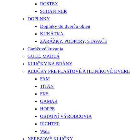
ROSTEX
SCHAFFNER
DOPLNKY
Doplnky do dverí a okien
KUKÁTKA
ZARÁŽKY, PODPERY, STAVAČE
Garážové kovania
GULE, MADLÁ
KĽUČKY NA BRÁNY
KĽUČKY PRE PLASTOVÉ A HLINÍKOVÉ DVERE
FAM
TITAN
FKS
GAMAR
HOPPE
OSTATNÍ VÝROBCOVIA
RICHTER
Wala
NEREZOVÉ KĽUČKY