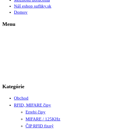
Možnosti doručenia
Náš eshop sufliky.sk
Domov
Menu
Kategórie
Obchod
RFID, MIFARE čipy
Errebi čipy
MIFARE / 125KHz
ČIP RFID fixný