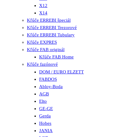
X12
X14
Kľúče ERREBI špeciál
Kľúče ERREBI Trezorové
Kľúče ERREBI Tubulary
Kľúče EXPRES
Kľúče FAB originál
Kľúče FAB Home
Kľúče fazónové
DOM / EURO ELZETT
FABDOS
Abloy-Boda
AGB
Elto
GE-GE
Gerda
Hobes
JANIA