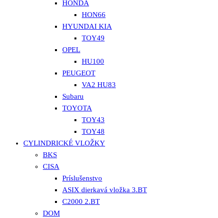
HONDA
HON66
HYUNDAI KIA
TOY49
OPEL
HU100
PEUGEOT
VA2 HU83
Subaru
TOYOTA
TOY43
TOY48
CYLINDRICKÉ VLOŽKY
BKS
CISA
Príslušenstvo
ASIX dierkavá vložka 3.BT
C2000 2.BT
DOM