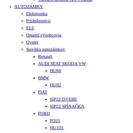
AUTOZÁMKY
Elektronika
Príslušenstvo
ELS
Ostatní výrobcovia
Oyster
Stavítka autozámkov
Renault
AUDI SEAT SKODA VW
HU66
BMW
HU92
FIAT
SIP22 DVERE
SIP22 SPÍNAČKA
FORD
FO21
HU101