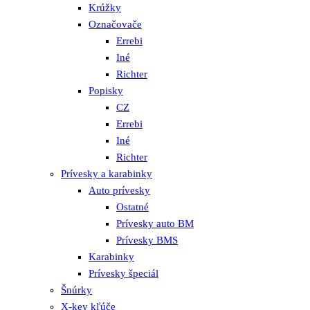
Krúžky
Označovače
Errebi
Iné
Richter
Popisky
CZ
Errebi
Iné
Richter
Prívesky a karabinky
Auto prívesky
Ostatné
Prívesky auto BM
Prívesky BMS
Karabinky
Prívesky špeciál
Šnúrky
X-key kľúče