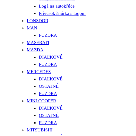
Logá na autokľúče
Prívesok šnúrka s logom
LONSDOR
MAN
PUZDRA
MASERATI
MAZDA
DIAĽKOVÉ
PUZDRA
MERCEDES
DIAĽKOVÉ
OSTATNÉ
PUZDRA
MINI COOPER
DIAĽKOVÉ
OSTATNÉ
PUZDRA
MITSUBISHI