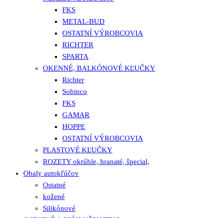
FKS
METAL-BUD
OSTATNÍ VÝROBCOVIA
RICHTER
SPARTA
OKENNÉ, BALKÓNOVÉ KĽUČKY
Richter
Sobinco
FKS
GAMAR
HOPPE
OSTATNÍ VÝROBCOVIA
PLASTOVÉ KĽUČKY
ROZETY okrúhle, hranaté, špecial,
Obaly autokľúčov
Ostatné
kožené
Silikónové