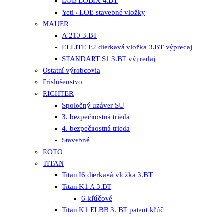
LOB LOBIX 4.BT
Yeti / LOB stavebné vložky
MAUER
A 210 3.BT
ELLITE E2 dierkavá vložka 3.BT výpredaj
STANDART S1 3.BT výpredaj
Ostatní výrobcovia
Príslušenstvo
RICHTER
Spoločný uzáver SU
3. bezpečnostná trieda
4. bezpečnostná trieda
Stavebné
ROTO
TITAN
Titan I6 dierkavá vložka 3.BT
Titan K1 A 3.BT
6 kľúčové
Titan K1 ELBB 3. BT patent kľúč