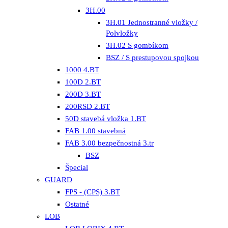
3H.00
3H.01 Jednostranné vložky /
Polvložky
3H.02 S gombíkom
BSZ / S prestupovou spojkou
1000 4.BT
100D 2.BT
200D 3.BT
200RSD 2.BT
50D stavebá vložka 1.BT
FAB 1.00 stavebná
FAB 3.00 bezpečnostná 3.tr
BSZ
Špecial
GUARD
FPS - (CPS) 3.BT
Ostatné
LOB