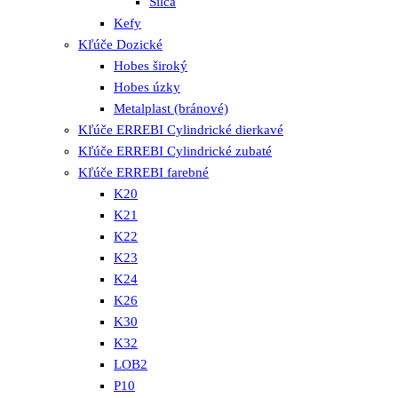
Silca
Kefy
Kľúče Dozické
Hobes široký
Hobes úzky
Metalplast (bránové)
Kľúče ERREBI Cylindrické dierkavé
Kľúče ERREBI Cylindrické zubaté
Kľúče ERREBI farebné
K20
K21
K22
K23
K24
K26
K30
K32
LOB2
P10