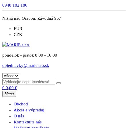
0948 182 186
Nižná nad Oravou, Závodná 957
EUR
CZK
pondelok - piatok 8:00 - 16:00
objednavky@marie.sro.sk
0
0,00
€
Menu
Obchod
Akcia a výpredaj
O nás
Kontaktujte nás