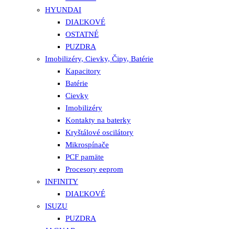
HYUNDAI
DIAĽKOVÉ
OSTATNÉ
PUZDRA
Imobilizéry, Cievky, Čipy, Batérie
Kapacitory
Batérie
Cievky
Imobilizéry
Kontakty na baterky
Kryštálové oscilátory
Mikrospínače
PCF pamäte
Procesory eeprom
INFINITY
DIAĽKOVÉ
ISUZU
PUZDRA