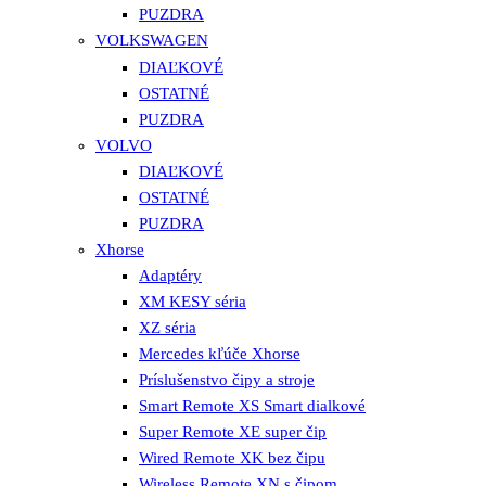
PUZDRA
VOLKSWAGEN
DIAĽKOVÉ
OSTATNÉ
PUZDRA
VOLVO
DIAĽKOVÉ
OSTATNÉ
PUZDRA
Xhorse
Adaptéry
XM KESY séria
XZ séria
Mercedes kľúče Xhorse
Príslušenstvo čipy a stroje
Smart Remote XS Smart dialkové
Super Remote XE super čip
Wired Remote XK bez čipu
Wireless Remote XN s čipom