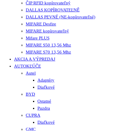
ČIP RFID kopírovateľný
DALLAS KOPÍROVATEĽNĚ
DALLAS PEVNÉ (NE-kopírovateľné)
MIFARE Desfire
MIFARE kopírovateľný
Mifare PLUS
MIFARE S50 13,56 Mhz
MIFARE S70 13,56 Mhz
AKCIA A VÝPREDAJ
AUTOKĽÚČE
Autel
Adaptéry
Diaľkové
BYD
Ostatné
Puzdra
CUPRA
Diaľkové
GMC