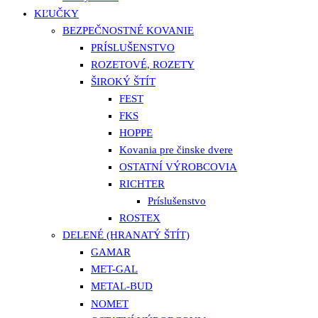
KĽUČKY
BEZPEČNOSTNÉ KOVANIE
PRÍSLUŠENSTVO
ROZETOVÉ, ROZETY
ŠIROKÝ ŠTÍT
FEST
FKS
HOPPE
Kovania pre činske dvere
OSTATNÍ VÝROBCOVIA
RICHTER
Príslušenstvo
ROSTEX
DELENÉ (HRANATÝ ŠTÍT)
GAMAR
MET-GAL
METAL-BUD
NOMET