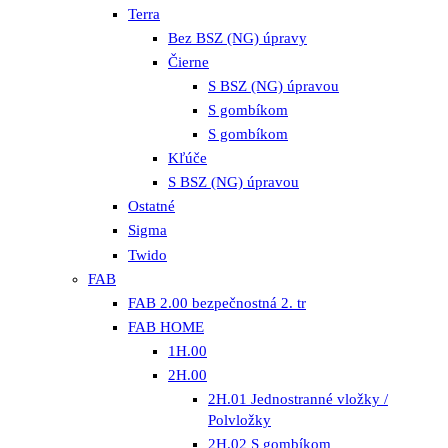
Terra
Bez BSZ (NG) úpravy
Čierne
S BSZ (NG) úpravou
S gombíkom
S gombíkom
Kľúče
S BSZ (NG) úpravou
Ostatné
Sigma
Twido
FAB
FAB 2.00 bezpečnostná 2. tr
FAB HOME
1H.00
2H.00
2H.01 Jednostranné vložky /
Polvložky
2H.02 S gombíkom