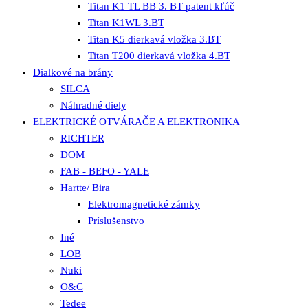
Titan K1 TL BB 3. BT patent kľúč
Titan K1WL 3.BT
Titan K5 dierkavá vložka 3.BT
Titan T200 dierkavá vložka 4.BT
Dialkové na brány
SILCA
Náhradné diely
ELEKTRICKÉ OTVÁRAČE A ELEKTRONIKA
RICHTER
DOM
FAB - BEFO - YALE
Hartte/ Bira
Elektromagnetické zámky
Príslušenstvo
Iné
LOB
Nuki
O&C
Tedee