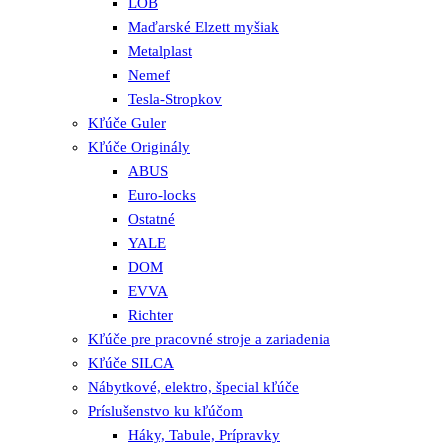
LOB
Maďarské Elzett myšiak
Metalplast
Nemef
Tesla-Stropkov
Kľúče Guler
Kľúče Originály
ABUS
Euro-locks
Ostatné
YALE
DOM
EVVA
Richter
Kľúče pre pracovné stroje a zariadenia
Kľúče SILCA
Nábytkové, elektro, špecial kľúče
Príslušenstvo ku kľúčom
Háky, Tabule, Prípravky