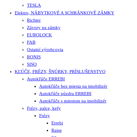
TESLA
Elektro, NÁBYTKOVÉ A SCHRÁNKOVÉ ZÁMKY
Richter
Závory na zámky
EUROLOCK
FAB
Ostatní výrobcovia
RONIS
SISO
KĽÚČE, FRÉZY, ŠNÚRKY, PRÍSLUŠENSTVO
Autokľúče ERREBI
Autokľúče bez miesta na imobilizér
Autokľúče púzdra ERREBI
Autokľúče s miestom na imobilizér
Frézy, palce, kefy
Frézy
Errebi
Raise