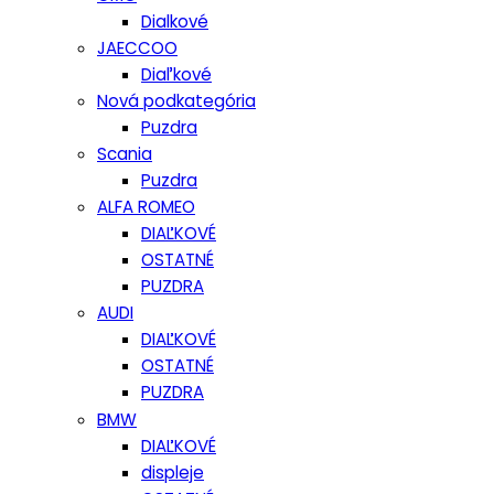
Dialkové
JAECCOO
Diaľkové
Nová podkategória
Puzdra
Scania
Puzdra
ALFA ROMEO
DIAĽKOVÉ
OSTATNÉ
PUZDRA
AUDI
DIAĽKOVÉ
OSTATNÉ
PUZDRA
BMW
DIAĽKOVÉ
displeje