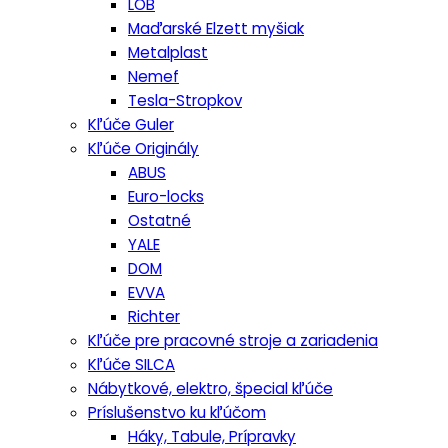
LOB
Maďarské Elzett myšiak
Metalplast
Nemef
Tesla-Stropkov
Kľúče Guler
Kľúče Originály
ABUS
Euro-locks
Ostatné
YALE
DOM
EVVA
Richter
Kľúče pre pracovné stroje a zariadenia
Kľúče SILCA
Nábytkové, elektro, špecial kľúče
Príslušenstvo ku kľúčom
Háky, Tabule, Prípravky