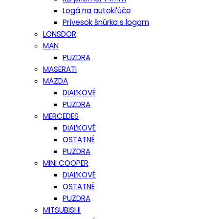
Logá na autokľúče
Prívesok šnúrka s logom
LONSDOR
MAN
PUZDRA
MASERATI
MAZDA
DIAĽKOVÉ
PUZDRA
MERCEDES
DIAĽKOVÉ
OSTATNÉ
PUZDRA
MINI COOPER
DIAĽKOVÉ
OSTATNÉ
PUZDRA
MITSUBISHI