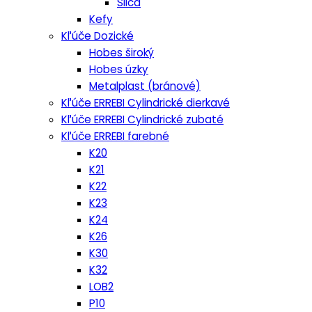
Silca
Kefy
Kľúče Dozické
Hobes široký
Hobes úzky
Metalplast (bránové)
Kľúče ERREBI Cylindrické dierkavé
Kľúče ERREBI Cylindrické zubaté
Kľúče ERREBI farebné
K20
K21
K22
K23
K24
K26
K30
K32
LOB2
P10