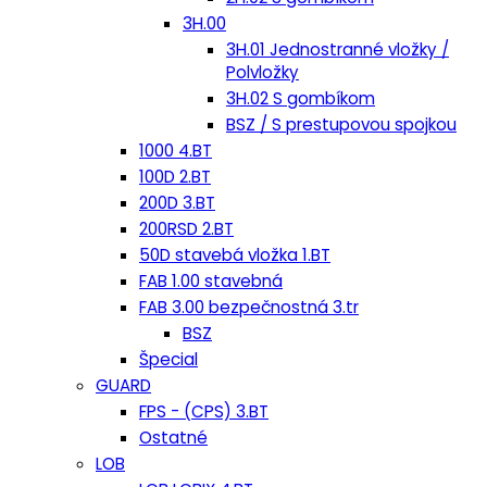
3H.00
3H.01 Jednostranné vložky /
Polvložky
3H.02 S gombíkom
BSZ / S prestupovou spojkou
1000 4.BT
100D 2.BT
200D 3.BT
200RSD 2.BT
50D stavebá vložka 1.BT
FAB 1.00 stavebná
FAB 3.00 bezpečnostná 3.tr
BSZ
Špecial
GUARD
FPS - (CPS) 3.BT
Ostatné
LOB