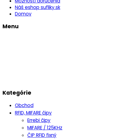
Možnosti doručenia
Náš eshop sufliky.sk
Domov
Menu
Kategórie
Obchod
RFID, MIFARE čipy
Errebi čipy
MIFARE / 125KHz
ČIP RFID fixný