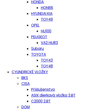
HONDA
HON66
HYUNDAI KIA
TOY49
OPEL
HU100
PEUGEOT
VA2 HU83
Subaru
TOYOTA
TOY43
TOY48
CYLINDRICKÉ VLOŽKY
BKS
CISA
Príslušenstvo
ASIX dierkavá vložka 3.BT
C2000 2.BT
DOM