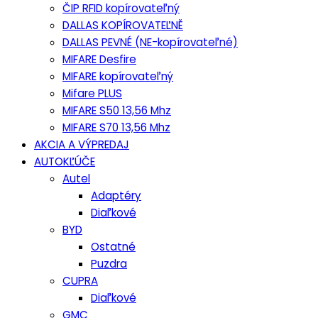
ČIP RFID kopírovateľný
DALLAS KOPÍROVATEĽNĚ
DALLAS PEVNÉ (NE-kopírovateľné)
MIFARE Desfire
MIFARE kopírovateľný
Mifare PLUS
MIFARE S50 13,56 Mhz
MIFARE S70 13,56 Mhz
AKCIA A VÝPREDAJ
AUTOKĽÚČE
Autel
Adaptéry
Diaľkové
BYD
Ostatné
Puzdra
CUPRA
Diaľkové
GMC