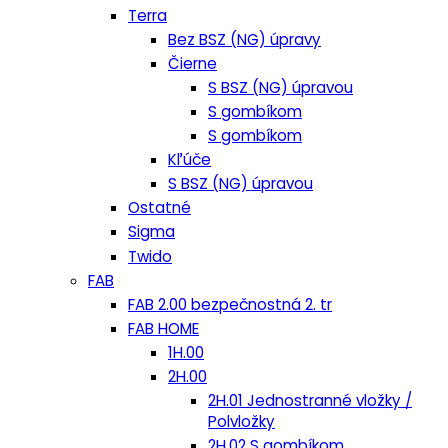
Terra
Bez BSZ (NG) úpravy
Čierne
S BSZ (NG) úpravou
S gombíkom
S gombíkom
Kľúče
S BSZ (NG) úpravou
Ostatné
Sigma
Twido
FAB
FAB 2.00 bezpečnostná 2. tr
FAB HOME
1H.00
2H.00
2H.01 Jednostranné vložky /
Polvložky
2H.02 S gombíkom