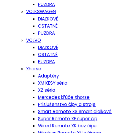
PUZDRA
VOLKSWAGEN
DIAĽKOVÉ
OSTATNÉ
PUZDRA
VOLVO
DIAĽKOVÉ
OSTATNÉ
PUZDRA
Xhorse
Adaptéry
XM KESY séria
XZ séria
Mercedes kľúče Xhorse
Príslušenstvo čipy a stroje
Smart Remote XS Smart dialkové
Super Remote XE super čip
Wired Remote XK bez čipu
Wireless Remote XN s čipom