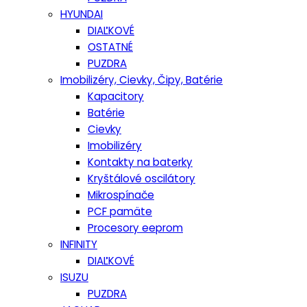
HYUNDAI
DIAĽKOVÉ
OSTATNÉ
PUZDRA
Imobilizéry, Cievky, Čipy, Batérie
Kapacitory
Batérie
Cievky
Imobilizéry
Kontakty na baterky
Kryštálové oscilátory
Mikrospínače
PCF pamäte
Procesory eeprom
INFINITY
DIAĽKOVÉ
ISUZU
PUZDRA