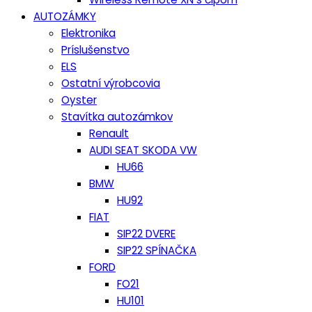
AUTOZÁMKY
Elektronika
Príslušenstvo
ELS
Ostatní výrobcovia
Oyster
Stavítka autozámkov
Renault
AUDI SEAT SKODA VW
HU66
BMW
HU92
FIAT
SIP22 DVERE
SIP22 SPÍNAČKA
FORD
FO21
HU101