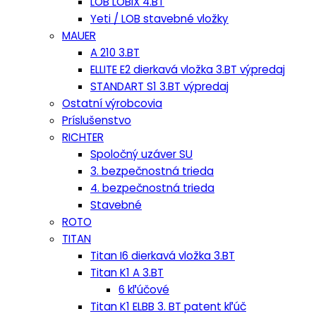
LOB LOBIX 4.BT
Yeti / LOB stavebné vložky
MAUER
A 210 3.BT
ELLITE E2 dierkavá vložka 3.BT výpredaj
STANDART S1 3.BT výpredaj
Ostatní výrobcovia
Príslušenstvo
RICHTER
Spoločný uzáver SU
3. bezpečnostná trieda
4. bezpečnostná trieda
Stavebné
ROTO
TITAN
Titan I6 dierkavá vložka 3.BT
Titan K1 A 3.BT
6 kľúčové
Titan K1 ELBB 3. BT patent kľúč