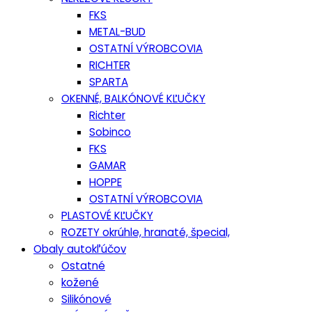
FKS
METAL-BUD
OSTATNÍ VÝROBCOVIA
RICHTER
SPARTA
OKENNÉ, BALKÓNOVÉ KĽUČKY
Richter
Sobinco
FKS
GAMAR
HOPPE
OSTATNÍ VÝROBCOVIA
PLASTOVÉ KĽUČKY
ROZETY okrúhle, hranaté, špecial,
Obaly autokľúčov
Ostatné
kožené
Silikónové