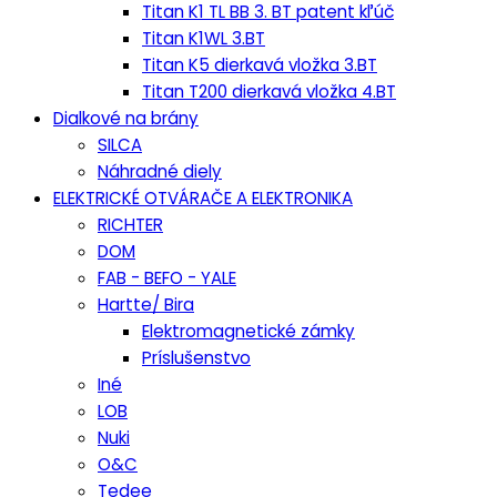
Titan K1 TL BB 3. BT patent kľúč
Titan K1WL 3.BT
Titan K5 dierkavá vložka 3.BT
Titan T200 dierkavá vložka 4.BT
Dialkové na brány
SILCA
Náhradné diely
ELEKTRICKÉ OTVÁRAČE A ELEKTRONIKA
RICHTER
DOM
FAB - BEFO - YALE
Hartte/ Bira
Elektromagnetické zámky
Príslušenstvo
Iné
LOB
Nuki
O&C
Tedee