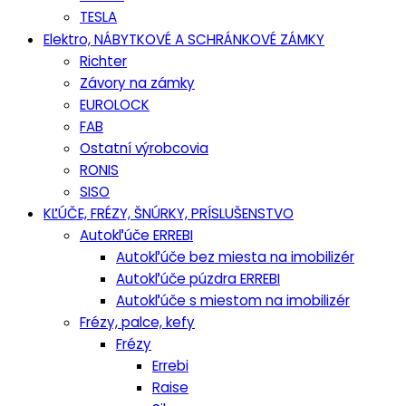
TESLA
Elektro, NÁBYTKOVÉ A SCHRÁNKOVÉ ZÁMKY
Richter
Závory na zámky
EUROLOCK
FAB
Ostatní výrobcovia
RONIS
SISO
KĽÚČE, FRÉZY, ŠNÚRKY, PRÍSLUŠENSTVO
Autokľúče ERREBI
Autokľúče bez miesta na imobilizér
Autokľúče púzdra ERREBI
Autokľúče s miestom na imobilizér
Frézy, palce, kefy
Frézy
Errebi
Raise