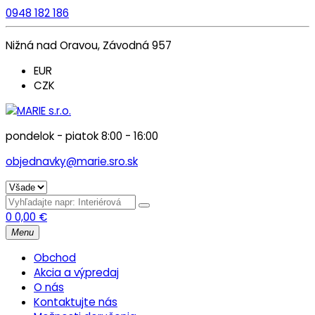
0948 182 186
Nižná nad Oravou, Závodná 957
EUR
CZK
pondelok - piatok 8:00 - 16:00
objednavky@marie.sro.sk
0
0,00
€
Menu
Obchod
Akcia a výpredaj
O nás
Kontaktujte nás