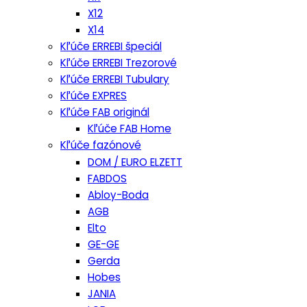
X12
X14
Kľúče ERREBI špeciál
Kľúče ERREBI Trezorové
Kľúče ERREBI Tubulary
Kľúče EXPRES
Kľúče FAB originál
Kľúče FAB Home
Kľúče fazónové
DOM / EURO ELZETT
FABDOS
Abloy-Boda
AGB
Elto
GE-GE
Gerda
Hobes
JANIA