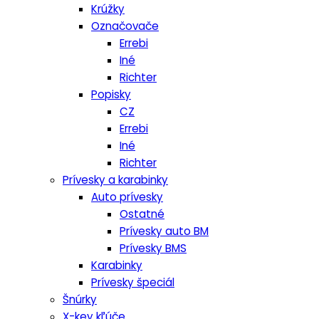
Krúžky
Označovače
Errebi
Iné
Richter
Popisky
CZ
Errebi
Iné
Richter
Prívesky a karabinky
Auto prívesky
Ostatné
Prívesky auto BM
Prívesky BMS
Karabinky
Prívesky špeciál
Šnúrky
X-key kľúče