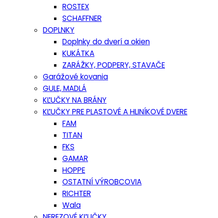
ROSTEX
SCHAFFNER
DOPLNKY
Doplnky do dverí a okien
KUKÁTKA
ZARÁŽKY, PODPERY, STAVAČE
Garážové kovania
GULE, MADLÁ
KĽUČKY NA BRÁNY
KĽUČKY PRE PLASTOVÉ A HLINÍKOVÉ DVERE
FAM
TITAN
FKS
GAMAR
HOPPE
OSTATNÍ VÝROBCOVIA
RICHTER
Wala
NEREZOVÉ KĽUČKY