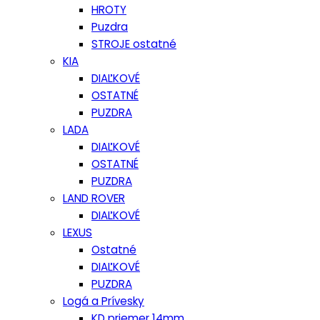
HROTY
Puzdra
STROJE ostatné
KIA
DIAĽKOVÉ
OSTATNÉ
PUZDRA
LADA
DIAĽKOVÉ
OSTATNÉ
PUZDRA
LAND ROVER
DIAĽKOVÉ
LEXUS
Ostatné
DIAĽKOVÉ
PUZDRA
Logá a Prívesky
KD priemer 14mm