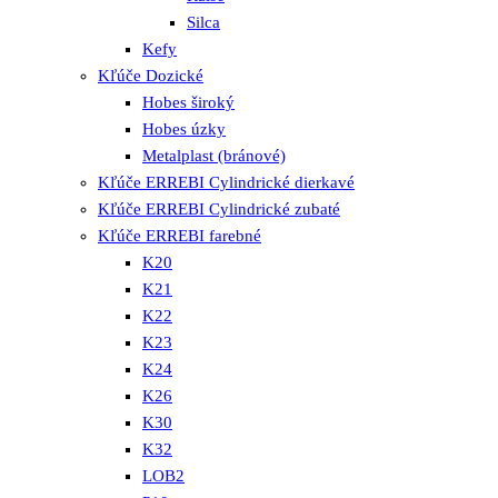
Silca
Kefy
Kľúče Dozické
Hobes široký
Hobes úzky
Metalplast (bránové)
Kľúče ERREBI Cylindrické dierkavé
Kľúče ERREBI Cylindrické zubaté
Kľúče ERREBI farebné
K20
K21
K22
K23
K24
K26
K30
K32
LOB2