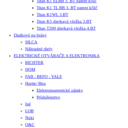
Titan K1 ELBB 3. BT patent kľúč
Titan K1 TL BB 3. BT patent kľúč
Titan K1WL 3.BT
Titan K5 dierkavá vložka 3.BT
Titan T200 dierkavá vložka 4.BT
Dialkové na brány
SILCA
Náhradné diely
ELEKTRICKÉ OTVÁRAČE A ELEKTRONIKA
RICHTER
DOM
FAB - BEFO - YALE
Hartte/ Bira
Elektromagnetické zámky
Príslušenstvo
Iné
LOB
Nuki
O&C