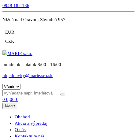
0948 182 186
Nižná nad Oravou, Závodná 957
EUR
CZK
pondelok - piatok 8:00 - 16:00
objednavky@marie.sro.sk
0
0,00
€
Menu
Obchod
Akcia a výpredaj
O nás
Kontaktujte nás