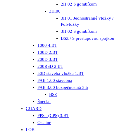
2H.02 S gombíkom
3H.00
3H.01 Jednostranné vložky /
Polvložky
3H.02 S gombíkom
BSZ / S prestupovou spojkou
1000 4.BT
100D 2.BT
200D 3.BT
200RSD 2.BT
50D stavebá vložka 1.BT
FAB 1.00 stavebná
FAB 3.00 bezpečnostná 3.tr
BSZ
Špecial
GUARD
FPS - (CPS) 3.BT
Ostatné
LOB