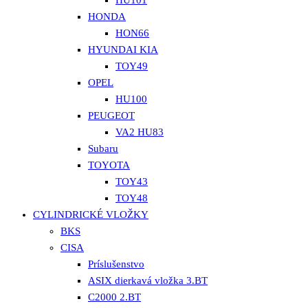
HU101
HONDA
HON66
HYUNDAI KIA
TOY49
OPEL
HU100
PEUGEOT
VA2 HU83
Subaru
TOYOTA
TOY43
TOY48
CYLINDRICKÉ VLOŽKY
BKS
CISA
Príslušenstvo
ASIX dierkavá vložka 3.BT
C2000 2.BT