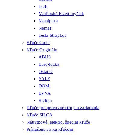
LOB
Maďarské Elzett myšiak
Metalplast
Nemef
Tesla-Stropkov
Kľúče Guler
Kľúče Originály
ABUS
Euro-locks
Ostatné
YALE
DOM
EVVA
Richter
Kľúče pre pracovné stroje a zariadenia
Kľúče SILCA
Nábytkové, elektro, špecial kľúče
Príslušenstvo ku kľúčom