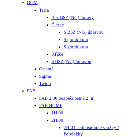
DOM
Terra
Bez BSZ (NG) úpravy
Čierne
S BSZ (NG) úpravou
S gombíkom
S gombíkom
Kľúče
S BSZ (NG) úpravou
Ostatné
Sigma
Twido
FAB
FAB 2.00 bezpečnostná 2. tr
FAB HOME
1H.00
2H.00
2H.01 Jednostranné vložky /
Polvložky