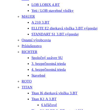
LOB LOBIX 4.BT
Yeti / LOB stavebné vložky
MAUER
A 210 3.BT
ELLITE E2 dierkavá vložka 3.BT výpredaj
STANDART S1 3.BT výpredaj
Ostatní výrobcovia
Príslušenstvo
RICHTER
Spoločný uzáver SU
3. bezpečnostná trieda
4. bezpečnostná trieda
Stavebné
ROTO
TITAN
Titan I6 dierkavá vložka 3.BT
Titan K1 A 3.BT
6 kľúčové