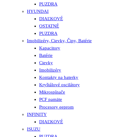
PUZDRA
HYUNDAI
DIAĽKOVÉ
OSTATNÉ
PUZDRA
Imobilizéry, Cievky, Čipy, Batérie
Kapacitory
Batérie
Cievky
Imobilizéry
Kontakty na baterky
Kryštálové oscilátory
Mikrospínače
PCF pamäte
Procesory eeprom
INFINITY
DIAĽKOVÉ
ISUZU
PUZDRA