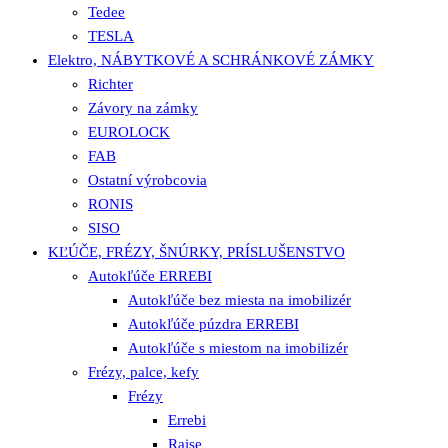
Tedee
TESLA
Elektro, NÁBYTKOVÉ A SCHRÁNKOVÉ ZÁMKY
Richter
Závory na zámky
EUROLOCK
FAB
Ostatní výrobcovia
RONIS
SISO
KĽÚČE, FRÉZY, ŠNÚRKY, PRÍSLUŠENSTVO
Autokľúče ERREBI
Autokľúče bez miesta na imobilizér
Autokľúče púzdra ERREBI
Autokľúče s miestom na imobilizér
Frézy, palce, kefy
Frézy
Errebi
Raise