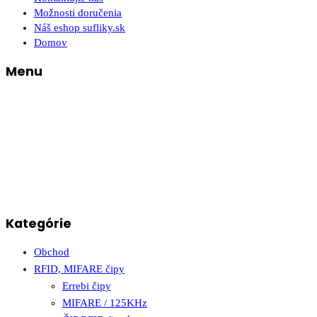
Možnosti doručenia
Náš eshop sufliky.sk
Domov
Menu
Kategórie
Obchod
RFID, MIFARE čipy
Errebi čipy
MIFARE / 125KHz