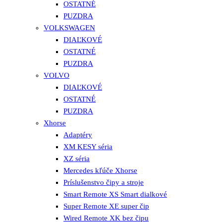
OSTATNÉ
PUZDRA
VOLKSWAGEN
DIAĽKOVÉ
OSTATNÉ
PUZDRA
VOLVO
DIAĽKOVÉ
OSTATNÉ
PUZDRA
Xhorse
Adaptéry
XM KESY séria
XZ séria
Mercedes kľúče Xhorse
Príslušenstvo čipy a stroje
Smart Remote XS Smart dialkové
Super Remote XE super čip
Wired Remote XK bez čipu