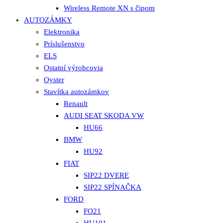
Wireless Remote XN s čipom
AUTOZÁMKY
Elektronika
Príslušenstvo
ELS
Ostatní výrobcovia
Oyster
Stavítka autozámkov
Renault
AUDI SEAT SKODA VW
HU66
BMW
HU92
FIAT
SIP22 DVERE
SIP22 SPÍNAČKA
FORD
FO21