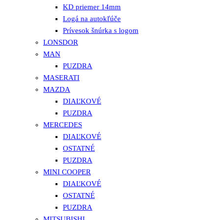
KD priemer 14mm
Logá na autokľúče
Prívesok šnúrka s logom
LONSDOR
MAN
PUZDRA
MASERATI
MAZDA
DIAĽKOVÉ
PUZDRA
MERCEDES
DIAĽKOVÉ
OSTATNÉ
PUZDRA
MINI COOPER
DIAĽKOVÉ
OSTATNÉ
PUZDRA
MITSUBISHI