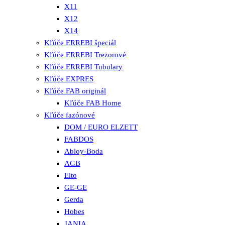
X11
X12
X14
Kľúče ERREBI špeciál
Kľúče ERREBI Trezorové
Kľúče ERREBI Tubulary
Kľúče EXPRES
Kľúče FAB originál
Kľúče FAB Home
Kľúče fazónové
DOM / EURO ELZETT
FABDOS
Abloy-Boda
AGB
Elto
GE-GE
Gerda
Hobes
JANIA