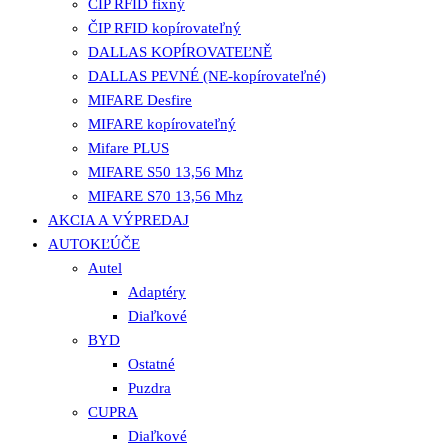
ČIP RFID fixný
ČIP RFID kopírovateľný
DALLAS KOPÍROVATEĽNĚ
DALLAS PEVNÉ (NE-kopírovateľné)
MIFARE Desfire
MIFARE kopírovateľný
Mifare PLUS
MIFARE S50 13,56 Mhz
MIFARE S70 13,56 Mhz
AKCIA A VÝPREDAJ
AUTOKĽÚČE
Autel
Adaptéry
Diaľkové
BYD
Ostatné
Puzdra
CUPRA
Diaľkové