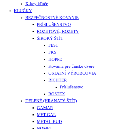
X-key kľúče
KĽUČKY
BEZPEČNOSTNÉ KOVANIE
PRÍSLUŠENSTVO
ROZETOVÉ, ROZETY
ŠIROKÝ ŠTÍT
FEST
FKS
HOPPE
Kovania pre činske dvere
OSTATNÍ VÝROBCOVIA
RICHTER
Príslušenstvo
ROSTEX
DELENÉ (HRANATÝ ŠTÍT)
GAMAR
MET-GAL
METAL-BUD
NOMET