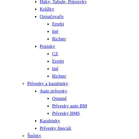
Háky, Tabule, Prípravky
Krúžky
Označovače
Errebi
Iné
Richter
Popisky
CZ
Errebi
Iné
Richter
Prívesky a karabinky
Auto prívesky
Ostatné
Prívesky auto BM
Prívesky BMS
Karabinky
Prívesky špeciál
Šnúrky