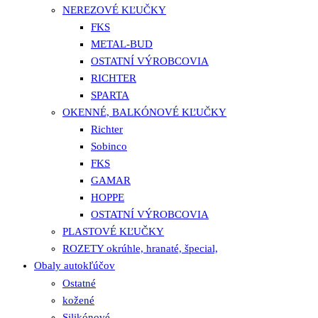
NEREZOVÉ KĽUČKY
FKS
METAL-BUD
OSTATNÍ VÝROBCOVIA
RICHTER
SPARTA
OKENNÉ, BALKÓNOVÉ KĽUČKY
Richter
Sobinco
FKS
GAMAR
HOPPE
OSTATNÍ VÝROBCOVIA
PLASTOVÉ KĽUČKY
ROZETY okrúhle, hranaté, špecial,
Obaly autokľúčov
Ostatné
kožené
Silikónové