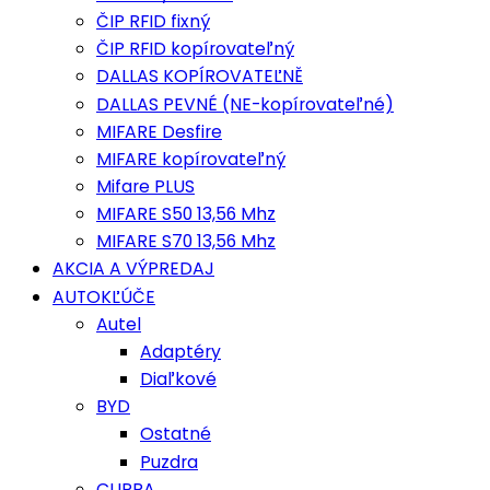
ČIP RFID fixný
ČIP RFID kopírovateľný
DALLAS KOPÍROVATEĽNĚ
DALLAS PEVNÉ (NE-kopírovateľné)
MIFARE Desfire
MIFARE kopírovateľný
Mifare PLUS
MIFARE S50 13,56 Mhz
MIFARE S70 13,56 Mhz
AKCIA A VÝPREDAJ
AUTOKĽÚČE
Autel
Adaptéry
Diaľkové
BYD
Ostatné
Puzdra
CUPRA