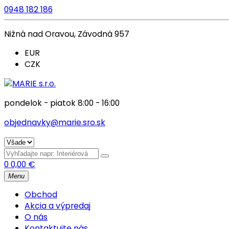
0948 182 186
Nižná nad Oravou, Závodná 957
EUR
CZK
pondelok - piatok 8:00 - 16:00
objednavky@marie.sro.sk
0
0,00
€
Menu
Obchod
Akcia a výpredaj
O nás
Kontaktujte nás