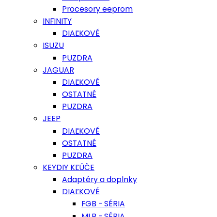
Procesory eeprom
INFINITY
DIAĽKOVÉ
ISUZU
PUZDRA
JAGUAR
DIAĽKOVÉ
OSTATNÉ
PUZDRA
JEEP
DIAĽKOVÉ
OSTATNÉ
PUZDRA
KEYDIY KĽÚČE
Adaptéry a doplnky
DIAĽKOVÉ
FGB - SÉRIA
MLB - SÉRIA